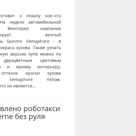
 готовит к показу кое-что
 На неделе автомобильной
Монтерее компания
нстрирует желтый
ль Spectre Semaphore - в
 окраса кузова. Также узнать
ную версию купе можно по
двухцветным цветовым
ем и яркому интерьеру.
оттенок краски кузова
я Semaphore Yellow.
то он является...
влено роботакси
erne без руля