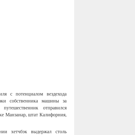
иля с потенциалом вездехода
зки собственника машины за
путешественник отправился
ке Манзанар, штат Калифорния,
нии хетчбэк выдержал столь