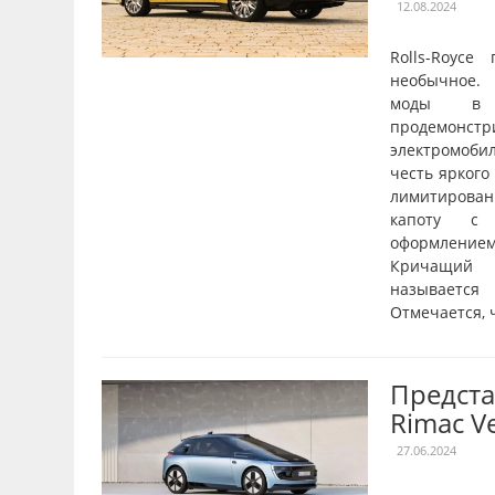
12.08.2024
Rolls-Royce
необычное.
моды в 
продемо
электромоби
честь яркого
лимитирован
капоту с 
оформлени
Кричащий 
называетс
Отмечается, ч
Предста
Rimac V
27.06.2024