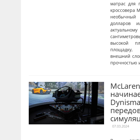
матрас для 
кроссовера M
необычный 
долларов 
актуальному
сантиметро
высокой пл
площадку,
внешний сло
прочностью и
McLaren
начинае
Dynisma
передов
симуля
07.03.2024