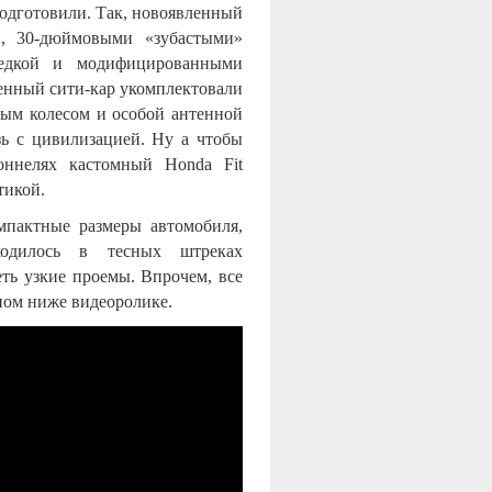
подготовили. Так, новоявленный
й, 30-дюймовыми «зубастыми»
едкой и модифицированными
ненный сити-кар укомплектовали
ным колесом и особой антенной
зь с цивилизацией. Ну а чтобы
оннелях кастомный Honda Fit
тикой.
мпактные размеры автомобиля,
ходилось в тесных штреках
еть узкие проемы. Впрочем, все
ном ниже видеоролике.