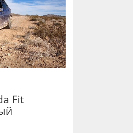
 Fit
вый