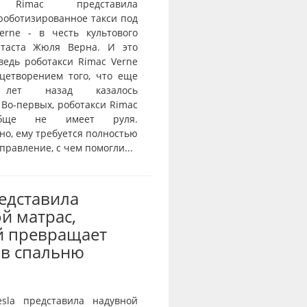
 Rimac представила
роботизированное такси под
erne - в честь культового
нтаста Жюля Верна. И это
ведь роботакси Rimac Verne
ицетворением того, что еще
 лет назад казалось
 Во-первых, роботакси Rimac
обще не имеет руля.
но, ему требуется полностью
правление, с чем помогли...
редставила
й матрас,
й превращает
 в спальню
sla представила надувной