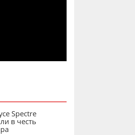
yce Spectre
ли в честь
ора