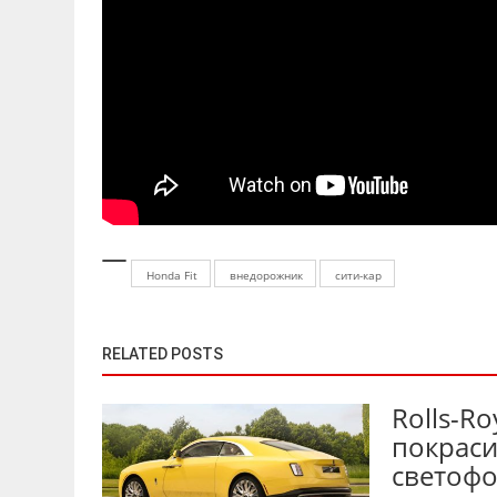
Honda Fit
внедорожник
сити-кар
RELATED POSTS
Rolls-Ro
покраси
светоф