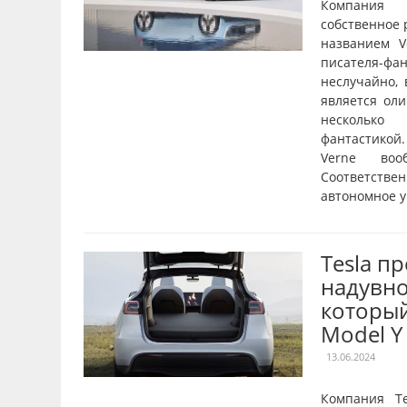
Компания
собственное 
названием V
писателя-фа
неслучайно, 
является ол
несколько
фантастикой.
Verne во
Соответствен
автономное у
Tesla п
надувно
которы
Model Y
13.06.2024
Компания Te