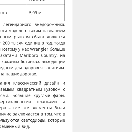
рота
5,09 м
 легендарного внедорожника,
отя модель с таким названием
овным рынком сбыта является
200 тысяч единиц в год, тогда
 Поэтому у нас Wrangler больше
катами Marlboro Country, на
 кожаных ботинках, выходящие
редным для здоровья занятиям.
 на наших дорогах.
ранил классический дизайн и
ваемым квадратным кузовом с
ями. Большие круглые фары,
ертикальными планками и
ера – все эти элементы были
ичие заключается в том, что в
льзуются светодиоды, которые
ременный вид.