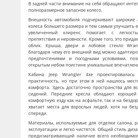
В задней части внимание на себя обращают инте
полноразмерное запасное колесо.
Внешность автомобиля подчеркивают широкие а
колеса большего размера и тем самым улучшить 
увеличенный клиренс помогает с легкост
препятствия и неровности. Кроме того, это прид
облик. Крыша, двери и лобовое стекло Wran
благодаря чему его внешний вид можно адаптиро
предпочтениями и погодными условиями, поз
открытым небом поистине уникальные впечатлен
Кабина Jeep Wrangler 4xe проектировалас
практичность, но при этом в ней нашлось мес
комфорта. Здесь достаточно пространства для в
сидений. Передние кресла обладают хорошей
комфортную езду как на асфальте, так и на бездо
хватает места для взрослых людей, хотя на без
спереди.
Материалы, используемые для отделки салона, р
эксплуатации и легко чистятся. Общий стиль диз
предусматривающий наличие всего необходимог