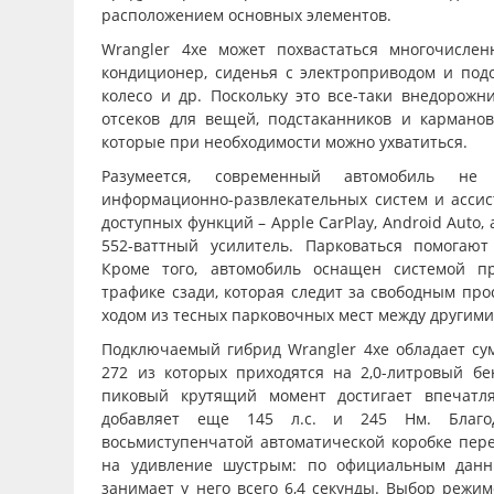
расположением основных элементов.
Wrangler 4xe может похвастаться многочислен
кондиционер, сиденья с электроприводом и подо
колесо и др. Поскольку это все-таки внедорожн
отсеков для вещей, подстаканников и карманов
которые при необходимости можно ухватиться.
Разумеется, современный автомобиль не
информационно-развлекательных систем и асси
доступных функций – Apple CarPlay, Android Auto,
552-ваттный усилитель. Парковаться помогаю
Кроме того, автомобиль оснащен системой п
трафике сзади, которая следит за свободным пр
ходом из тесных парковочных мест между другим
Подключаемый гибрид Wrangler 4xe обладает сум
272 из которых приходятся на 2,0-литровый бе
пиковый крутящий момент достигает впечатл
добавляет еще 145 л.с. и 245 Нм. Благо
восьмиступенчатой автоматической коробке пере
на удивление шустрым: по официальным данн
занимает у него всего 6,4 секунды. Выбор режи