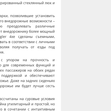
грированный стеклянный люк и
рки, позволившие установить
его внедорожные возможности –
ью преодолевать различные
ает внедорожнику более мощный
gler 4xe сделаны съемными,
вать в соответствии с личными
воляя получать от езды под
ия.
ь с упором на прочность и
то для современных функций и
сех пассажиров на обоих рядах
 поддержкой и обеспечивают
рожье. Даже на задних сиденьях
дорожье им будет лучше сесть
ассчитаны на суровые условия
айна утилитарный и простой, но
о в сочетании с интуитивным