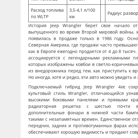
Расход топлива
3,5-4,1 л/100
Радиус разво
по WLTP
км
История Jeep Wrangler берет свое начало от
выпущенного во время Второй мировой войны, х
появилась в продаже только в 1986 году. Осн
Северная Америка, где продажи часто превышают 
как в Европе ежегодно продается от 4 до 8 тысяч.
ассоциируется с легендарными рекламными пла
которых изображены ковбои в светло-коричневых
из внедорожника перед тем, как приступить к в
Но иногда, хотя и редко, эти авто можно увидеть и
Подключаемый гибрид Jeep Wrangler 4xe сох
культовый стиль Wrangler, отличающийся узна
высокими боковыми панелями и прямыми кра
радиаторная решетка с шестью почти в
дополнительные фонари в нижней части бамп
такими с незапамятных времен. Единственное отл
передних, задних и противотуманных фарах испо
обеспечивают хорошую видимость и придают сов