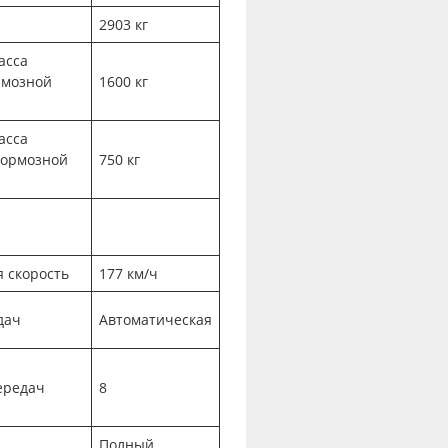
2903 кг
асса
рмозной
1600 кг
асса
тормозной
750 кг
 скорость
177 км/ч
дач
Автоматическая
ередач
8
Полный