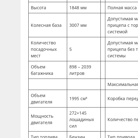
Высота
1848 мм
Полная масса
Допустимая м
Колесная база
3007 мм
прицепа с то
системой
Количество
Допустимая м
посадочных
5
прицепа без 
мест
системы
Объем
898 – 2039
багажника
литров
Максимальная
Объем
1995 см³
Коробка пере
двигателя
272+145
Мощность
лошадиных
Количество п
двигателя
сил
Тип топлива
Бензин
Тип привода