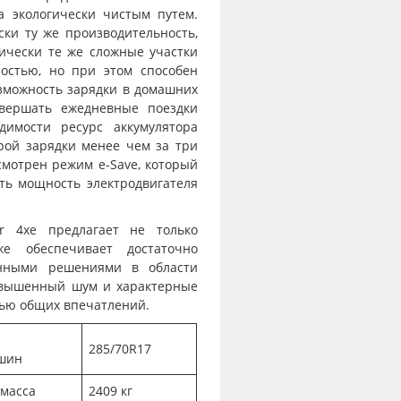
а экологически чистым путем.
ки ту же производительность,
ически те же сложные участки
остью, но при этом способен
озможность зарядки в домашних
овершать ежедневные поездки
димости ресурс аккумулятора
ой зарядки менее чем за три
смотрен режим e-Save, который
ть мощность электродвигателя
r 4xe предлагает не только
е обеспечивает достаточно
енными решениями в области
повышенный шум и характерные
тью общих впечатлений.
285/70R17
 шин
масса
2409 кг