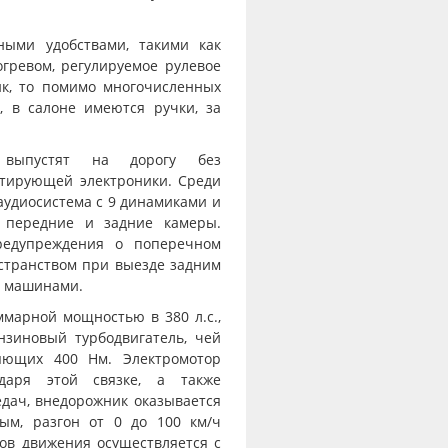
ными удобствами, такими как
гревом, регулируемое рулевое
ик, то помимо многочисленных
, в салоне имеются ручки, за
 выпустят на дорогу без
стирующей электроники. Среди
 аудиосистема с 9 динамиками и
т передние и задние камеры.
редупреждения о поперечном
остранством при выезде задним
и машинами.
марной мощностью в 380 л.с.,
нзиновый турбодвигатель, чей
яющих 400 Нм. Электромотор
даря этой связке, а также
дач, внедорожник оказывается
ым, разгон от 0 до 100 км/ч
мов движения осуществляется с