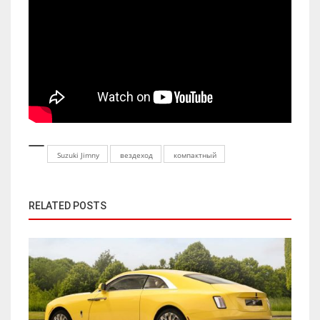
Suzuki Jimny
вездеход
компактный
RELATED POSTS