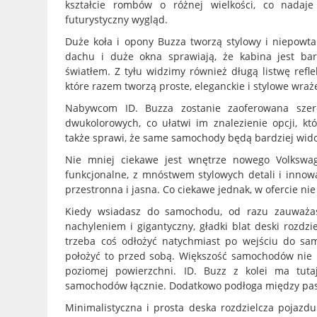
kształcie rombów o różnej wielkości, co nadaje
futurystyczny wygląd.
Duże koła i opony Buzza tworzą stylowy i niepowta
dachu i duże okna sprawiają, że kabina jest bar
światłem. Z tyłu widzimy również długą listwę refl
które razem tworzą proste, eleganckie i stylowe wraż
Nabywcom ID. Buzza zostanie zaoferowana szer
dwukolorowych, co ułatwi im znalezienie opcji, kt
także sprawi, że same samochody będą bardziej wido
Nie mniej ciekawe jest wnętrze nowego Volkswa
funkcjonalne, z mnóstwem stylowych detali i innowa
przestronna i jasna. Co ciekawe jednak, w ofercie ni
Kiedy wsiadasz do samochodu, od razu zauważas
nachyleniem i gigantyczny, gładki blat deski rozdzi
trzeba coś odłożyć natychmiast po wejściu do sam
położyć to przed sobą. Większość samochodów nie 
poziomej powierzchni. ID. Buzz z kolei ma tutaj
samochodów łącznie. Dodatkowo podłoga między pasa
Minimalistyczna i prosta deska rozdzielcza pojazd