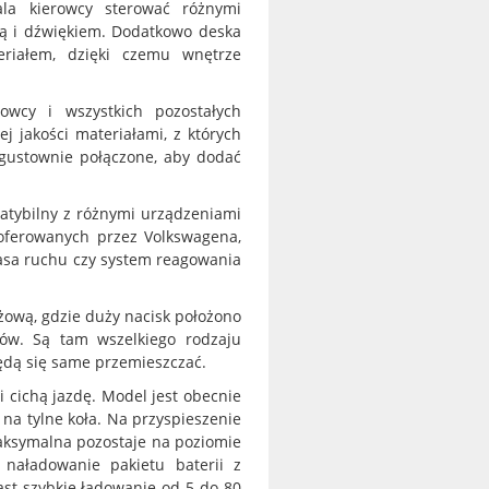
ala kierowcy sterować różnymi
ją i dźwiękiem. Dodatkowo deska
eriałem, dzięki czemu wnętrze
owcy i wszystkich pozostałych
ej jakości materiałami, z których
y gustownie połączone, aby dodać
atybilny z różnymi urządzeniami
 oferowanych przez Volkswagena,
pasa ruchu czy system reagowania
żową, gdzie duży nacisk położono
ów. Są tam wszelkiego rodzaju
 będą się same przemieszczać.
 cichą jazdę. Model jest obecnie
na tylne koła. Na przyspieszenie
aksymalna pozostaje na poziomie
naładowanie pakietu baterii z
ast szybkie ładowanie od 5 do 80