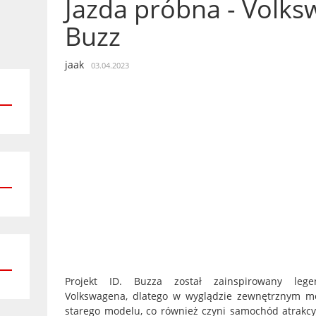
Jazda próbna - Volks
Buzz
jaak
03.04.2023
Projekt ID. Buzza został zainspirowany le
Volkswagena, dlatego w wyglądzie zewnętrznym moż
starego modelu, co również czyni samochód atrakc