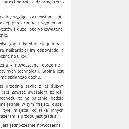
 samochodowi zadziorny, retro
rzalny wygląd. Zakrzywione linie
dziej przestronna i wypełniona
ektorów i duże logo Volkswagena,
enie.
oka gama kombinacji jedno- i
óra najbardziej im odpowiada, a
czne na ulicy.
gena – nowoczesne, obszerne i
cyjnych technologii. Kabina jest
e ma szklanego dachu.
z przednią szybę z jej dużym
elczej. Zawsze uważałem, że jeśli
ochodu, to najlogiczniej będzie
ma jednak w tym miejscu dużej,
 tyle miejsca, co kilka innych
żerami z przodu jest gładka.
u jest jednocześnie nowoczesna i