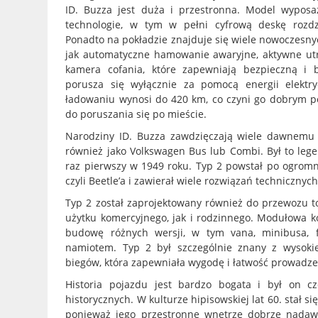
ID. Buzza jest duża i przestronna. Model wyposa
technologie, w tym w pełni cyfrową deskę rozdz
Ponadto na pokładzie znajduje się wiele nowoczesnyc
jak automatyczne hamowanie awaryjne, aktywne utr
kamera cofania, które zapewniają bezpieczną i 
porusza się wyłącznie za pomocą energii elektr
ładowaniu wynosi do 420 km, co czyni go dobrym p
do poruszania się po mieście.
Narodziny ID. Buzza zawdzięczają wiele dawnemu
również jako Volkswagen Bus lub Combi. Był to le
raz pierwszy w 1949 roku. Typ 2 powstał po ogrom
czyli Beetle’a i zawierał wiele rozwiązań techniczny
Typ 2 został zaprojektowany również do przewozu t
użytku komercyjnego, jak i rodzinnego. Modułowa k
budowę różnych wersji, w tym vana, minibusa, 
namiotem. Typ 2 był szczególnie znany z wysokie
biegów, która zapewniała wygodę i łatwość prowadze
Historia pojazdu jest bardzo bogata i był on c
historycznych. W kulturze hipisowskiej lat 60. stał s
ponieważ jego przestronne wnętrze dobrze nadawa