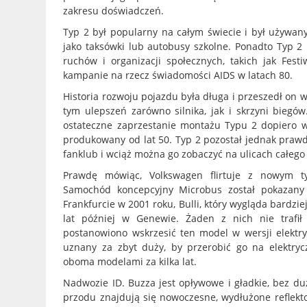
zakresu doświadczeń.
Typ 2 był popularny na całym świecie i był używan
jako taksówki lub autobusy szkolne. Ponadto Typ 2
ruchów i organizacji społecznych, takich jak Fest
kampanie na rzecz świadomości AIDS w latach 80.
Historia rozwoju pojazdu była długa i przeszedł on w
tym ulepszeń zarówno silnika, jak i skrzyni biegó
ostateczne zaprzestanie montażu Typu 2 dopiero w 
produkowany od lat 50. Typ 2 pozostał jednak praw
fanklub i wciąż można go zobaczyć na ulicach całego
Prawdę mówiąc, Volkswagen flirtuje z nowym ty
Samochód koncepcyjny Microbus został pokazany
Frankfurcie w 2001 roku, Bulli, który wygląda bardziej
lat później w Genewie. Żaden z nich nie trafił 
postanowiono wskrzesić ten model w wersji elektry
uznany za zbyt duży, by przerobić go na elektryc
oboma modelami za kilka lat.
Nadwozie ID. Buzza jest opływowe i gładkie, bez duż
przodu znajdują się nowoczesne, wydłużone reflekt