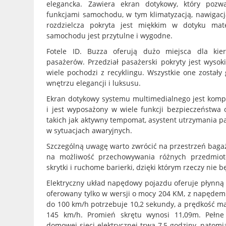
elegancka. Zawiera ekran dotykowy, który pozw
funkcjami samochodu, w tym klimatyzacją, nawigac
rozdzielcza pokryta jest miękkim w dotyku mat
samochodu jest przytulne i wygodne.
Fotele ID. Buzza oferują dużo miejsca dla kier
pasażerów. Przedział pasażerski pokryty jest wysoki
wiele pochodzi z recyklingu. Wszystkie one został
wnętrzu elegancji i luksusu.
Ekran dotykowy systemu multimedialnego jest komp
i jest wyposażony w wiele funkcji bezpieczeństwa
takich jak aktywny tempomat, asystent utrzymania 
w sytuacjach awaryjnych.
Szczególną uwagę warto zwrócić na przestrzeń baga
na możliwość przechowywania różnych przedmiot
skrytki i ruchome barierki, dzięki którym rzeczy nie
Elektryczny układ napędowy pojazdu oferuje płynną i
oferowany tylko w wersji o mocy 204 KM, z napędem 
do 100 km/h potrzebuje 10,2 sekundy, a prędkość m
145 km/h. Promień skrętu wynosi 11,09m. Pełne 
domowej sieci elektrycznej trwa 7,5 godziny, natomi