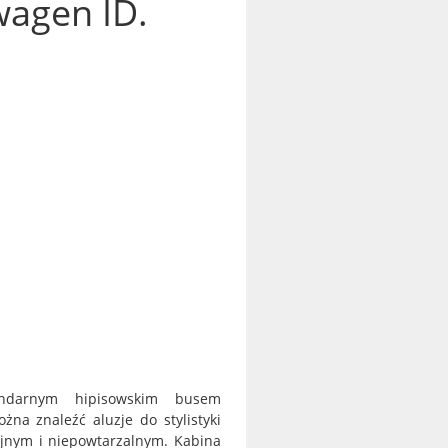
wagen ID.
gendarnym hipisowskim busem
na znaleźć aluzje do stylistyki
yjnym i niepowtarzalnym. Kabina