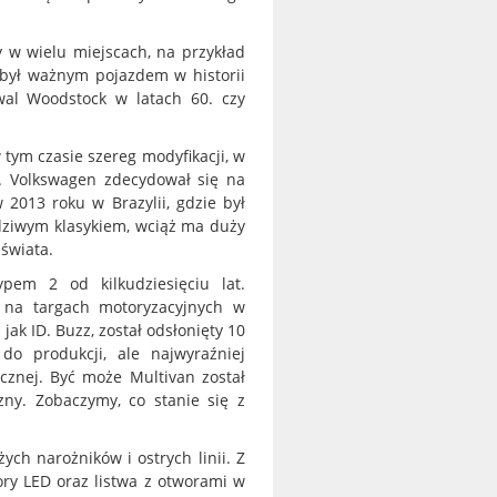
y w wielu miejscach, na przykład
 był ważnym pojazdem w historii
iwal Woodstock w latach 60. czy
 tym czasie szereg modyfikacji, w
w. Volkswagen zdecydował się na
2013 roku w Brazylii, gdzie był
dziwym klasykiem, wciąż ma duży
 świata.
pem 2 od kilkudziesięciu lat.
 na targach motoryzacyjnych w
 jak ID. Buzz, został odsłonięty 10
do produkcji, ale najwyraźniej
cznej. Być może Multivan został
zny. Zobaczymy, co stanie się z
ych narożników i ostrych linii. Z
ory LED oraz listwa z otworami w