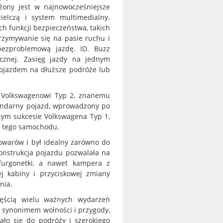
żony jest w najnowocześniejsze
ielczą i system multimedialny.
h funkcji bezpieczeństwa, takich
zymywanie się na pasie ruchu i
bezproblemową jazdę. ID. Buzz
ycznej. Zasięg jazdy na jednym
ojazdem na dłuższe podróże lub
 Volkswagenowi Typ 2, znanemu
gendarny pojazd, wprowadzony po
nym sukcesie Volkswagena Typ 1,
ch tego samochodu.
owarów i był idealny zarówno do
onstrukcja pojazdu pozwalała na
furgonetki, a nawet kampera z
j kabiny i przyciskowej zmiany
nia.
zęścią wielu ważnych wydarzeń
ię synonimem wolności i przygody,
ło się do podróży i szerokiego