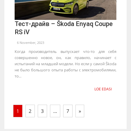
Тест-драйв – Škoda Enyaq Coupe
RS iV
6 November, 2023
Когда производитель выпускает что-то для себя
совершенно новое, он, как правило, начинает с
испытаний на младшей модели. Но если у самой Škoda
не было большого опыта работы с электромобилями,
то...
LOE EDASI
1
2
3
…
7
»