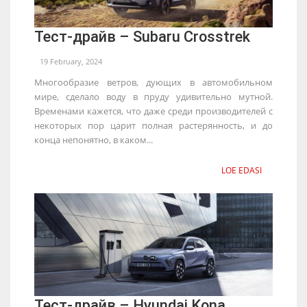
Тест-драйв – Subaru Crosstrek
19 February, 2024
Многообразие ветров, дующих в автомобильном
мире, сделало воду в пруду удивительно мутной.
Временами кажется, что даже среди производителей с
некоторых пор царит полная растерянность, и до
конца непонятно, в каком...
LOE EDASI
Тест-драйв – Hyundai Kona