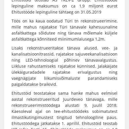
lepinguline maksumus on ca 1,9 miljonit eurot
Ehitustööde lepinguline tähtaeg on 31.05.2019
Töös on ka kaua oodatud Türi tn rekonstrueerimine,
mille mahus rajatakse Türi tänavale kahesuunaline
asfaltkattega sõidutee ning tänava mõlemale küljele
asfaltkattega kõnniteed miinimumlaiusega 1,2m.
Lisaks rekonstrueeritakse tänava alused. vee- ja
kanalisatsioonitrassid, rajatakse sajuveekanalisatsioon
ning LED-tehnoloogial põhinev tänavavalgustus.
Liikluse rahustamiseks rajatakse künnised. Jalakäijate
ülekäiguradadele rajatakse erivalgustus ning
vaegnägijate liikumisvõimaluste parandamiseks
paigaldatakse braikivid.
Ehitustöid teostatakse sama hanke mahus eelmisel
aastal rekonstrueeritud Juurdeveo tänavaga, mille
rekonstrueerimistöödega alustati 9. juulil 2018.
Käesoleval ajal on tee-ehitustöödeks sobimatutest
ilmastikutingimustest tingitud tehnoloogiline paus.
Ehitustöödega jätkatakse 1. aprillil. Ehitustöid teostab