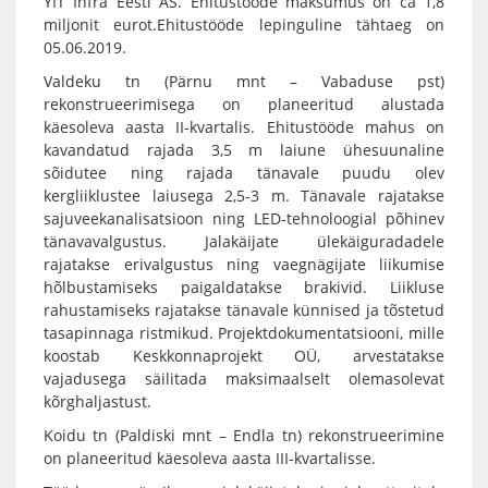
YIT Infra Eesti AS. Ehitustööde maksumus on ca 1,8
miljonit eurot.Ehitustööde lepinguline tähtaeg on
05.06.2019.
Valdeku tn (Pärnu mnt – Vabaduse pst)
rekonstrueerimisega on planeeritud alustada
käesoleva aasta II-kvartalis. Ehitustööde mahus on
kavandatud rajada 3,5 m laiune ühesuunaline
sõidutee ning rajada tänavale puudu olev
kergliiklustee laiusega 2,5-3 m. Tänavale rajatakse
sajuveekanalisatsioon ning LED-tehnoloogial põhinev
tänavavalgustus. Jalakäijate ülekäiguradadele
rajatakse erivalgustus ning vaegnägijate liikumise
hõlbustamiseks paigaldatakse brakivid. Liikluse
rahustamiseks rajatakse tänavale künnised ja tõstetud
tasapinnaga ristmikud. Projektdokumentatsiooni, mille
koostab Keskkonnaprojekt OÜ, arvestatakse
vajadusega säilitada maksimaalselt olemasolevat
kõrghaljastust.
Koidu tn (Paldiski mnt – Endla tn) rekonstrueerimine
on planeeritud käesoleva aasta III-kvartalisse.