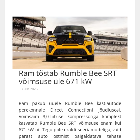
Ram tõstab Rumble Bee SRT
võimsuse üle 671 kW
06.08.2026
Ram pakub uuele Rumble Bee kastiautode
perekonnale Direct Connectioni jõudlusosi.
Võimsaim 3,0-liitrise kompressoriga komplekt
kasvatab Rumble Bee SRT võimsuse enam kui
671 kW-ni. Tegu pole eraldi seeriamudeliga, vaid
pärast auto ostmist paigaldatava tehase