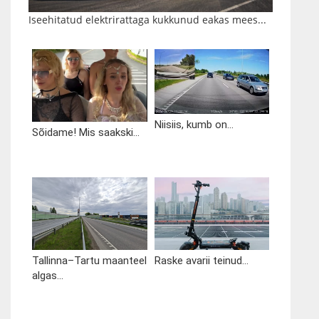
Iseehitatud elektrirattaga kukkunud eakas mees...
Niisiis, kumb on...
Sõidame! Mis saakski...
Tallinna–Tartu maanteel
Raske avarii teinud...
algas...