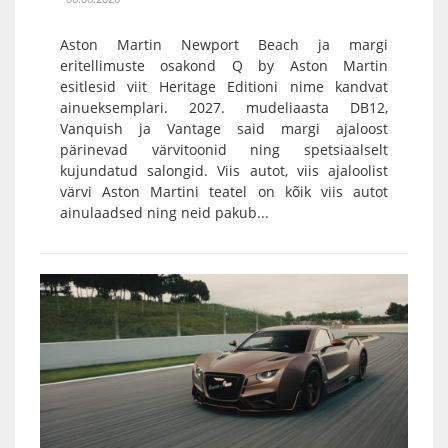
Aston Martin Newport Beach ja margi
eritellimuste osakond Q by Aston Martin
esitlesid viit Heritage Editioni nime kandvat
ainueksemplari. 2027. mudeliaasta DB12,
Vanquish ja Vantage said margi ajaloost
pärinevad värvitoonid ning spetsiaalselt
kujundatud salongid. Viis autot, viis ajaloolist
värvi Aston Martini teatel on kõik viis autot
ainulaadsed ning neid pakub...