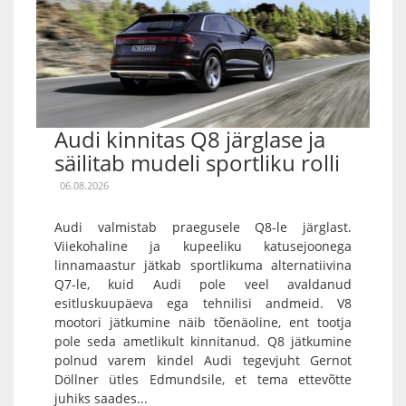
Audi kinnitas Q8 järglase ja
säilitab mudeli sportliku rolli
06.08.2026
Audi valmistab praegusele Q8-le järglast.
Viiekohaline ja kupeeliku katusejoonega
linnamaastur jätkab sportlikuma alternatiivina
Q7-le, kuid Audi pole veel avaldanud
esitluskuupäeva ega tehnilisi andmeid. V8
mootori jätkumine näib tõenäoline, ent tootja
pole seda ametlikult kinnitanud. Q8 jätkumine
polnud varem kindel Audi tegevjuht Gernot
Döllner ütles Edmundsile, et tema ettevõtte
juhiks saades...