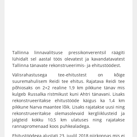
Tallinna linnavalitsuse pressikonverentsil räägiti
lühidalt sel aastal töös olevatest ja kavandatavatest
Tallinna tänavate rekonstrueerimis- ja ehitustöödest.
Välisrahastusega tee-ehitustest on kõige
suuremahulisem Reidi tee ehitus. Rajatava Reidi tee
põhiosaks on 2+2 realine 1,9 km pikkune tänav mis
kulgeb Russalka ristmikust kuni Ahtri tänavani. Lisaks
rekonstrueeritakse ehitustööde käigus ka 1,4 km
pikkune Narva maantee lõik. Lisaks rajatakse uusi ning
rekonstrueeritakse olemasolevaid kergliiklusteid ja
jalgteid kokku 10,5 km ulatuses ning rajatakse
rannapromenaad koos puhkealadega.
Ehitustöödega alustati 23. juulil 2018 piirkonnas mis ei