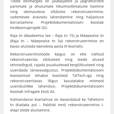
Tööde eesmärgiks on jalakäijatele ja jalgratturitele
paremate ja ohutumate liikumisvõimaluste loomine
ning olemasoleva sõidutee rekonstrueerimine,
sademevee äravoolu lahendamine ning haljastuse
korrastamine. Projektdokumentatsiooni koostab
Keskkonnaprojekt OÜ.
Raja tn (Akadeemia tee – Raja tn 15) ja Mäepealse tn
(Raja tn – Mäepealse tn 5a) rekonstrueerimine on
kavas alustada käesoleva aasta III-kvartalis.
Rekonstrueerimistööde käigus on ette nähtud
rekonstrueerida sõiduteed ning teede alused
tehnovõrgud, rajada puuduolevad kergliiklusteed ning
uuendada tänavavalgustus. Projektdokumentatsiooni
koostamisel tehakse koostööd TalTech-iga ning
rekonstrueeritavas lõigus kasutatakse mitmeid
uuenduslikke lahendusi. Projektdokumentatsiooni
koostab Infragate Eesti AS.
Kolmandasse kvartalisse on kavandatud ka Tähetorni
tn (Kadaka pst – Paldiski mnt) rekonstrueerimise I-
etapi tööde alustamine.