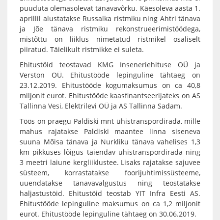
puuduta olemasolevat tänavavõrku. Käesoleva aasta 1.
aprillil alustatakse Russalka ristmiku ning Ahtri tänava
ja Jõe tänava ristmiku rekonstrueerimistöödega,
mistõttu on liiklus nimetatud ristmikel osaliselt
piiratud. Täielikult ristmikke ei suleta.
Ehitustöid teostavad KMG Inseneriehituse OÜ ja
Verston OÜ. Ehitustööde lepinguline tähtaeg on
23.12.2019. Ehitustööde kogumaksumus on ca 40,8
miljonit eurot. Ehitustööde kaasfinantseerijateks on AS
Tallinna Vesi, Elektrilevi OÜ ja AS Tallinna Sadam.
Töös on praegu Paldiski mnt ühistranspordirada, mille
mahus rajatakse Paldiski maantee linna siseneva
suuna Mõisa tänava ja Nurkliku tänava vahelises 1,3
km pikkuses lõigus täiendav ühistranspordirada ning
3 meetri laiune kergliiklustee. Lisaks rajatakse sajuvee
süsteem, korrastatakse foorijuhtimissüsteeme,
uuendatakse tänavavalgustus ning teostatakse
haljastustöid. Ehitustöid teostab YIT Infra Eesti AS.
Ehitustööde lepinguline maksumus on ca 1,2 miljonit
eurot. Ehitustööde lepinguline tähtaeg on 30.06.2019.