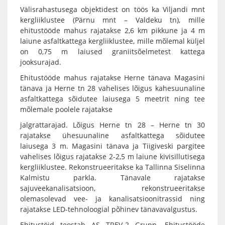
Välisrahastusega objektidest on töös ka Viljandi mnt
kergliiklustee (Pärnu mnt – Valdeku tn), mille
ehitustööde mahus rajatakse 2,6 km pikkune ja 4 m
laiune asfaltkattega kergliiklustee, mille mõlemal küljel
on 0,75 m laiused graniitsõelmetest kattega
jooksurajad.
Ehitustööde mahus rajatakse Herne tänava Magasini
tänava ja Herne tn 28 vahelises lõigus kahesuunaline
asfaltkattega sõidutee laiusega 5 meetrit ning tee
mõlemale poolele rajatakse
jalgrattarajad. Lõigus Herne tn 28 – Herne tn 30
rajatakse ühesuunaline asfaltkattega sõidutee
laiusega 3 m. Magasini tänava ja Tiigiveski pargitee
vahelises lõigus rajatakse 2-2,5 m laiune kivisillutisega
kergliiklustee. Rekonstrueeritakse ka Tallinna Siselinna
Kalmistu parkla. Tänavale rajatakse
sajuveekanalisatsioon, rekonstrueeritakse
olemasolevad vee- ja kanalisatsioonitrassid ning
rajatakse LED-tehnoloogial põhinev tänavavalgustus.
Ehitustöid teostab AS TREV-2 Grupp. Ehitustööde