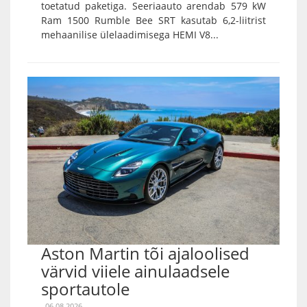
toetatud paketiga. Seeriaauto arendab 579 kW
Ram 1500 Rumble Bee SRT kasutab 6,2-liitrist
mehaanilise ülelaadimisega HEMI V8...
Aston Martin tõi ajaloolised
värvid viiele ainulaadsele
sportautole
06.08.2026