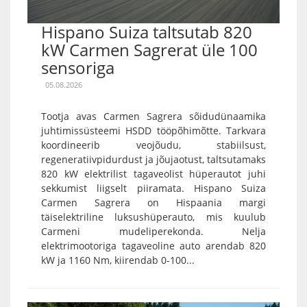
Hispano Suiza taltsutab 820
kW Carmen Sagrerat üle 100
sensoriga
05.08.2026
Tootja avas Carmen Sagrera sõidudünaamika
juhtimissüsteemi HSDD tööpõhimõtte. Tarkvara
koordineerib veojõudu, stabiilsust,
regeneratiivpidurdust ja jõujaotust, taltsutamaks
820 kW elektrilist tagaveolist hüperautot juhi
sekkumist liigselt piiramata. Hispano Suiza
Carmen Sagrera on Hispaania margi
täiselektriline luksushüperauto, mis kuulub
Carmeni mudeliperekonda. Nelja
elektrimootoriga tagaveoline auto arendab 820
kW ja 1160 Nm, kiirendab 0-100...