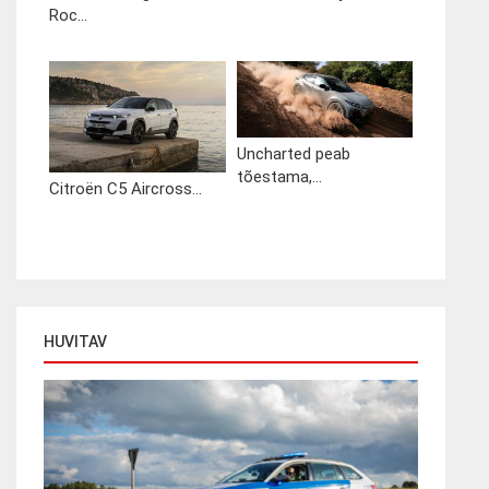
Roc...
Uncharted peab
tõestama,...
Citroën C5 Aircross...
HUVITAV