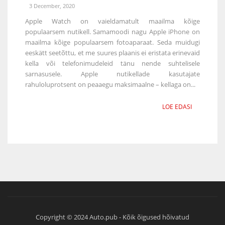
3 December, 2020
Apple Watch on vaieldamatult maailma kõige
populaarsem nutikell. Samamoodi nagu Apple iPhone on
maailma kõige populaarsem fotoaparaat. Seda muidugi
eeskätt seetõttu, et me suures plaanis ei eristata erinevaid
kella või telefonimudeleid tänu nende suhtelisele
sarnasusele. Apple nutikellade kasutajate
rahuloluprotsent on peaaegu maksimaalne – kellaga on...
LOE EDASI
Copyright © 2024 Auto.pub - Kõik õigused hõivatud