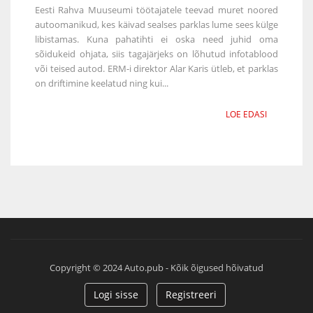
Eesti Rahva Muuseumi töötajatele teevad muret noored
autoomanikud, kes käivad sealses parklas lume sees külge
libistamas. Kuna pahatihti ei oska need juhid oma
sõidukeid ohjata, siis tagajärjeks on lõhutud infotablood
või teised autod. ERM-i direktor Alar Karis ütleb, et parklas
on driftimine keelatud ning kui...
LOE EDASI
Copyright © 2024 Auto.pub - Kõik õigused hõivatud
Logi sisse
Registreeri