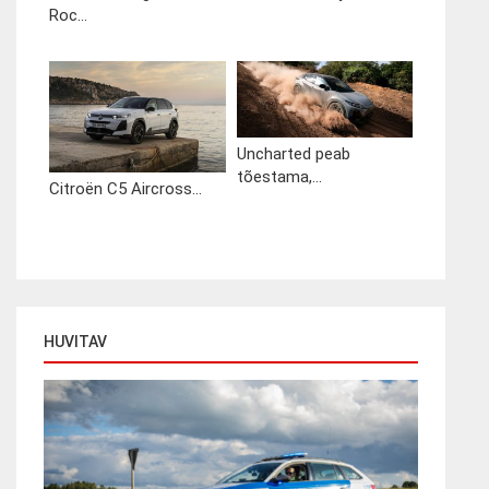
Roc...
Uncharted peab
tõestama,...
Citroën C5 Aircross...
HUVITAV