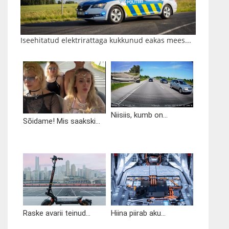
Iseehitatud elektrirattaga kukkunud eakas mees...
Niisiis, kumb on...
Sõidame! Mis saakski...
Raske avarii teinud...
Hiina piirab aku...