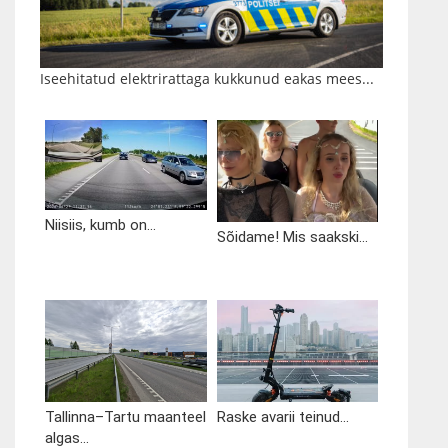
Iseehitatud elektrirattaga kukkunud eakas mees...
Niisiis, kumb on...
Sõidame! Mis saakski...
Tallinna–Tartu maanteel
Raske avarii teinud...
algas...