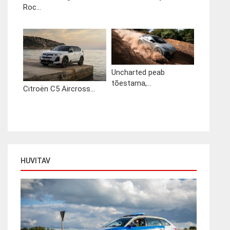
Roc...
Uncharted peab
tõestama,...
Citroën C5 Aircross...
HUVITAV