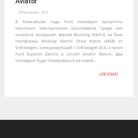
Aviator
18 November, 2021
В ближайшие годы Ford планирует выпустить
несколько электрических кроссоверов. Среди них
окажется «младшая» версия Mustang Mach-E на базе
платформы Modular Electric Drive Matrix (MEB) от
Volkswagen, конкурирующей с Volkswagen ID.4, а также
Ford Explorer Electric и Lincoln Aviator Electric. Два
последних будут базироваться на новой...
LOE EDASI