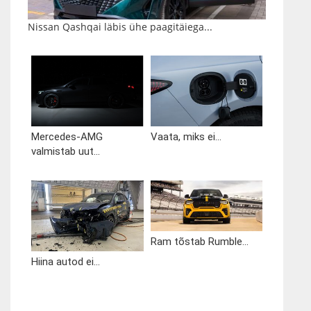
Nissan Qashqai läbis ühe paagitäiega...
Mercedes-AMG
Vaata, miks ei...
valmistab uut...
Ram tõstab Rumble...
Hiina autod ei...