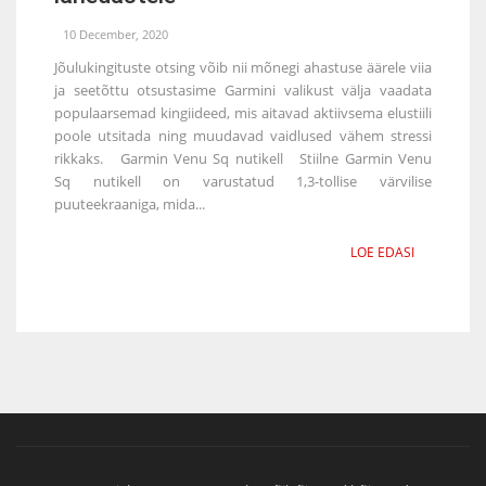
10 December, 2020
Jõulukingituste otsing võib nii mõnegi ahastuse äärele viia
ja seetõttu otsustasime Garmini valikust välja vaadata
populaarsemad kingiideed, mis aitavad aktiivsema elustiili
poole utsitada ning muudavad vaidlused vähem stressi
rikkaks. Garmin Venu Sq nutikell Stiilne Garmin Venu
Sq nutikell on varustatud 1,3-tollise värvilise
puuteekraaniga, mida...
LOE EDASI