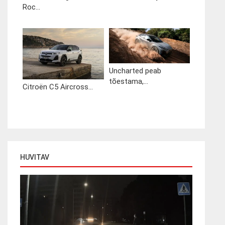
Roc...
Uncharted peab
tõestama,...
Citroën C5 Aircross...
HUVITAV