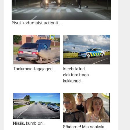
Pisut kodumaist actionit...
Tankimise tagajärjed...
Iseehitatud
elektrirattaga
kukkunud...
Niisiis, kumb on...
Sõidame! Mis saakski...