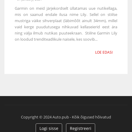
Garmin on meid järjekordselt üllatamas uue nutikellaga,
mis on saanud endale ilusa nime Lily. Sellel on stiilse
mustriga väike sihverplaat (läbimõõt ainult 34mm), millel
vaid kerge puudutusega nihkuvad kellaseierid eest ära
ning välja ilmub nutikas puuteekraan. Stiilne Garmin Lily
on loodud trenditeadlikule naisele, kes soovib...
LOE EDASI
Copyright © 2024 Auto.pub - Kõik õigused hõivatud
Logi sisse
Registreeri