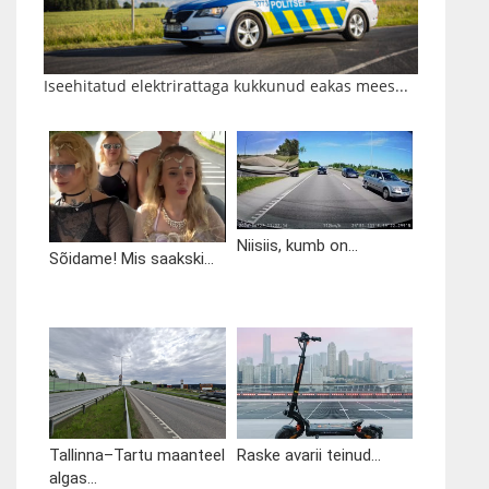
Iseehitatud elektrirattaga kukkunud eakas mees...
Niisiis, kumb on...
Sõidame! Mis saakski...
Tallinna–Tartu maanteel
Raske avarii teinud...
algas...