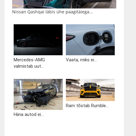
Nissan Qashqai läbis ühe paagitäiega...
Mercedes-AMG
Vaata, miks ei...
valmistab uut...
Ram tõstab Rumble...
Hiina autod ei...