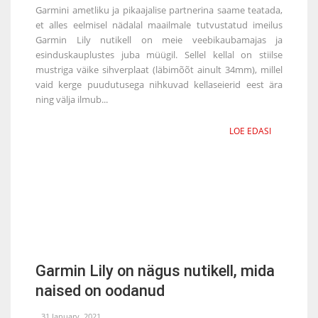
Garmini ametliku ja pikaajalise partnerina saame teatada,
et alles eelmisel nädalal maailmale tutvustatud imeilus
Garmin Lily nutikell on meie veebikaubamajas ja
esinduskauplustes juba müügil. Sellel kellal on stiilse
mustriga väike sihverplaat (läbimõõt ainult 34mm), millel
vaid kerge puudutusega nihkuvad kellaseierid eest ära
ning välja ilmub...
LOE EDASI
Garmin Lily on nägus nutikell, mida
naised on oodanud
31 January, 2021