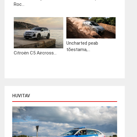
Roc...
Uncharted peab
tõestama,...
Citroën C5 Aircross...
HUVITAV