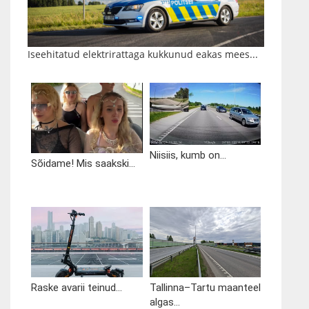
Iseehitatud elektrirattaga kukkunud eakas mees...
Niisiis, kumb on...
Sõidame! Mis saakski...
Raske avarii teinud...
Tallinna–Tartu maanteel
algas...