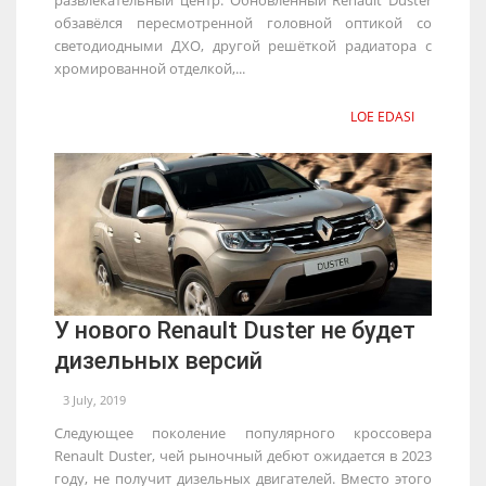
обзавёлся пересмотренной головной оптикой со
светодиодными ДХО, другой решёткой радиатора с
хромированной отделкой,...
LOE EDASI
У нового Renault Duster не будет
дизельных версий
3 July, 2019
Следующее поколение популярного кроссовера
Renault Duster, чей рыночный дебют ожидается в 2023
году, не получит дизельных двигателей. Вместо этого