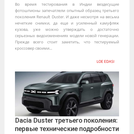
Во время тестирования в Индии вездесущие
фотошпионы запечатлели опытный образец третьего
поколения Renault Duster. И даже несмотря на весьма
нечеткие снимки, да еще и усиленный камуфляж
кузова, уже можно утверждать о достаточно
серьезных видоизменениях модели новой генерации.
Прежде всего стоит заметить, что тестируемый
кроссовер своими...
LOE EDASI
Dacia Duster третьего поколения:
первые технические подробности