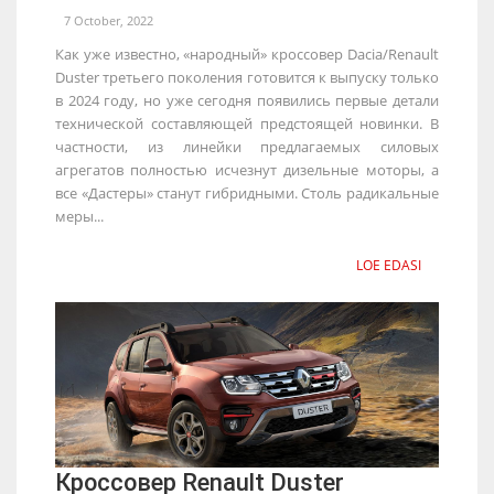
7 October, 2022
Как уже известно, «народный» кроссовер Dacia/Renault
Duster третьего поколения готовится к выпуску только
в 2024 году, но уже сегодня появились первые детали
технической составляющей предстоящей новинки. В
частности, из линейки предлагаемых силовых
агрегатов полностью исчезнут дизельные моторы, а
все «Дастеры» станут гибридными. Столь радикальные
меры...
LOE EDASI
Кроссовер Renault Duster