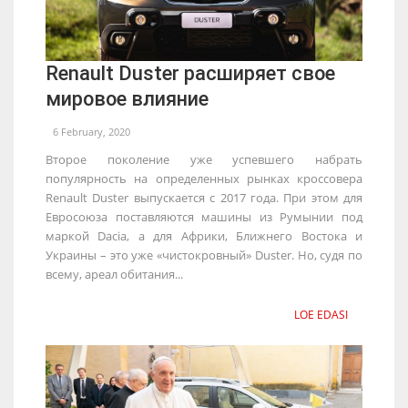
Renault Duster расширяет свое
мировое влияние
6 February, 2020
Второе поколение уже успевшего набрать
популярность на определенных рынках кроссовера
Renault Duster выпускается с 2017 года. При этом для
Евросоюза поставляются машины из Румынии под
маркой Dacia, а для Африки, Ближнего Востока и
Украины – это уже «чистокровный» Duster. Но, судя по
всему, ареал обитания...
LOE EDASI