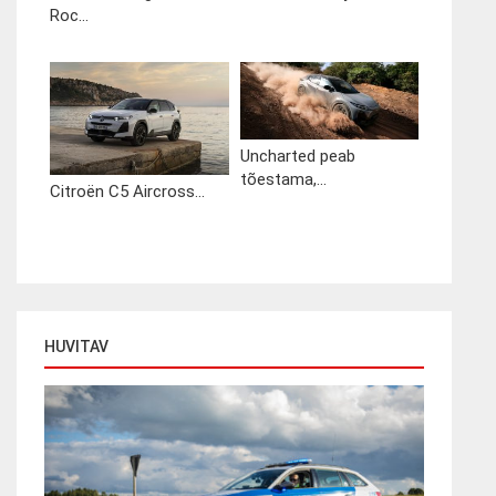
Roc...
Uncharted peab
tõestama,...
Citroën C5 Aircross...
HUVITAV