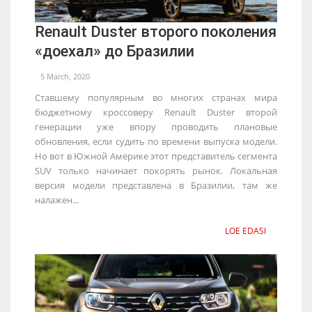
Renault Duster второго поколения
«доехал» до Бразилии
5 March, 2020
Ставшему популярным во многих странах мира
бюджетному кроссоверу Renault Duster второй
генерации уже впору проводить плановые
обновления, если судить по времени выпуска модели.
Но вот в Южной Америке этот представитель сегмента
SUV только начинает покорять рынок. Локальная
версия модели представлена в Бразилии, там же
налажен...
LOE EDASI