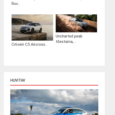
Roc...
Uncharted peab
tõestama,...
Citroën C5 Aircross...
HUVITAV