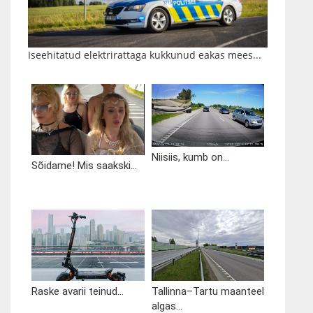
Iseehitatud elektrirattaga kukkunud eakas mees...
Niisiis, kumb on...
Sõidame! Mis saakski...
Raske avarii teinud...
Tallinna–Tartu maanteel
algas...