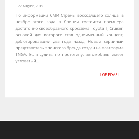
22 August, 2019
По информации СМИ Страны восходящего солнца, в
ноябре этого года в Японии состоится премьера
достаточно своеобразного кроссвэна Toyota TJ Cruiser,
основой для которого стал одноименный концепт,
дебютировавший два года назад. Новый серийный
представитель японского бренда создан на платформе
TNGA. Если судить по прототипу, автомобиль имеет
угловатый...
LOE EDASI