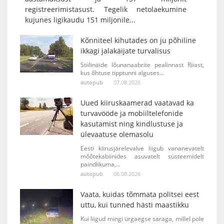
registreerimistasust. Tegelik netolaekumine
kujunes ligikaudu 151 miljonile...
Kõnniteel kihutades on ju põhiline
ikkagi jalakäijate turvalisus
Stiilinäide lõunanaabrite pealinnast Riiast,
kus õhtuse tipptunni alguses...
autopub
07.08.2026
Uued kiiruskaamerad vaatavad ka
turvavööde ja mobiiltelefonide
kasutamist ning kindlustuse ja
ülevaatuse olemasolu
Eesti kiirusjärelevalve liigub vananevatelt
mõõtekabiinides asuvatelt süsteemidelt
paindlikuma,...
autopub
06.08.2026
Vaata, kuidas tõmmata politsei eest
uttu, kui tunned hästi maastikku
Kui liigud mingi ürgaegse saraga, millel pole