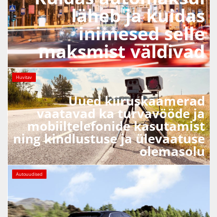
läheb ja kuidas
inimesed selle
maksmist väldivad
Huvitav
Uued kiiruskaamerad
vaatavad ka turvavööde ja
mobiiltelefonide kasutamist
ning kindlustuse ja ülevaatuse
olemasolu
Autouudised