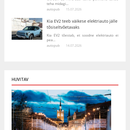
teha midagi...
autopub
15.07.2026
Kia EV2 teeb väikese elektriauto jälle
tõsiseltvõetavaks
Kia EV2 tõestab, et soodne elektriauto ei
pea...
autopub
14.07.2026
HUVITAV