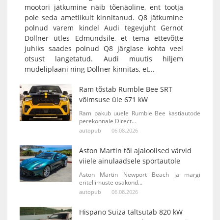
mootori jätkumine näib tõenäoline, ent tootja
pole seda ametlikult kinnitanud. Q8 jätkumine
polnud varem kindel Audi tegevjuht Gernot
Döllner ütles Edmundsile, et tema ettevõtte
juhiks saades polnud Q8 järglase kohta veel
otsust langetatud. Audi muutis hiljem
mudeliplaani ning Döllner kinnitas, et...
Ram tõstab Rumble Bee SRT
võimsuse üle 671 kW
Ram pakub uuele Rumble Bee kastiautode
perekonnale Direct...
autopub
06.08.2026
Aston Martin tõi ajaloolised värvid
viiele ainulaadsele sportautole
Aston Martin Newport Beach ja margi
eritellimuste osakond...
autopub
06.08.2026
Hispano Suiza taltsutab 820 kW