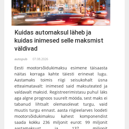
Kuidas automaksul läheb ja
kuidas inimesed selle maksmist
väldivad
autopub
07.08.2026
Eesti mootorsõidukimaksu esimene täisaasta
näitas korraga kahte täiesti erinevat lugu.
Aastamaks toimis riigi seisukohalt üsna
etteaimatavalt: inimesed said maksuteated ja
valdavalt maksid. Registreerimistasu puhul läks
aga algne prognoos suurelt mööda, sest maks ei
tabanud lihtsalt olemasolevat turgu, vaid
muutis turgu ennast. aasta riigieelarves loodeti
mootorsõidukimaksu kahest komponendist
saada kokku 236 miljonit eurot: 99 miljonit
aastamaksust ja 137 miljonit