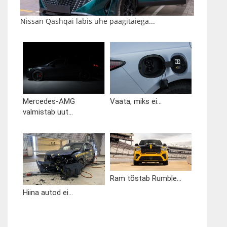
Nissan Qashqai läbis ühe paagitäiega...
Mercedes-AMG
Vaata, miks ei...
valmistab uut...
Ram tõstab Rumble...
Hiina autod ei...