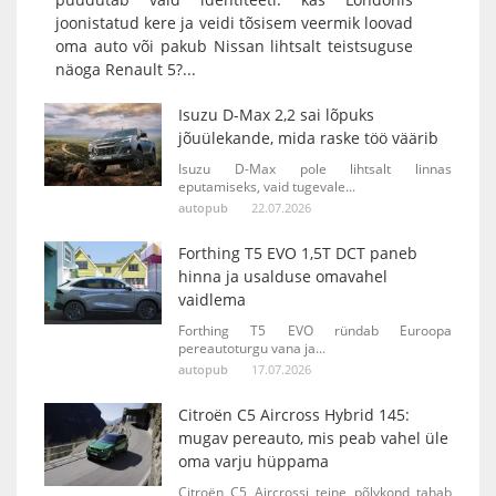
joonistatud kere ja veidi tõsisem veermik loovad
oma auto või pakub Nissan lihtsalt teistsuguse
näoga Renault 5?...
Isuzu D-Max 2,2 sai lõpuks
jõuülekande, mida raske töö väärib
Isuzu D-Max pole lihtsalt linnas
eputamiseks, vaid tugevale...
autopub
22.07.2026
Forthing T5 EVO 1,5T DCT paneb
hinna ja usalduse omavahel
vaidlema
Forthing T5 EVO ründab Euroopa
pereautoturgu vana ja...
autopub
17.07.2026
Citroën C5 Aircross Hybrid 145:
mugav pereauto, mis peab vahel üle
oma varju hüppama
Citroën C5 Aircrossi teine põlvkond tahab