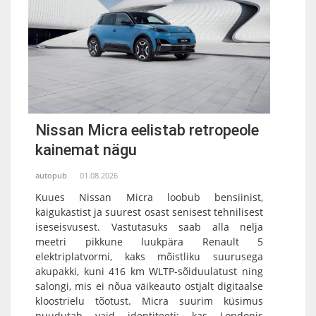
Nissan Micra eelistab retropeole
kainemat nägu
autopub
01.08.2026
Kuues Nissan Micra loobub bensiinist,
käigukastist ja suurest osast senisest tehnilisest
iseseisvusest. Vastutasuks saab alla nelja
meetri pikkune luukpära Renault 5
elektriplatvormi, kaks mõistliku suurusega
akupakki, kuni 416 km WLTP-sõiduulatust ning
salongi, mis ei nõua väikeauto ostjalt digitaalse
kloostrielu tõotust. Micra suurim küsimus
puudutab vaid identiteeti: kas Londonis