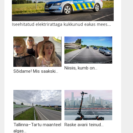
Iseehitatud elektrirattaga kukkunud eakas mees...
Niisiis, kumb on...
Sõidame! Mis saakski...
Tallinna–Tartu maanteel
Raske avarii teinud...
algas...