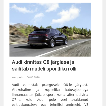
Audi kinnitas Q8 järglase ja
säilitab mudeli sportliku rolli
autopub
06.08.2026
Audi valmistab praegusele Q8-le järglast.
Viiekohaline ja kupeeliku katusejoonega
linnamaastur jätkab sportlikuma alternatiivina
Q7-le, kuid Audi pole veel avaldanud
esitluskuupäeva ega tehnilisi andmeid. V8