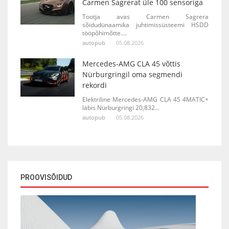
Carmen Sagrerat üle 100 sensoriga
Tootja avas Carmen Sagrera
sõidudünaamika juhtimissüsteemi HSDD
tööpõhimõtte....
autopub
05.08.2026
Mercedes-AMG CLA 45 võttis
Nürburgringil oma segmendi
rekordi
Elektriline Mercedes-AMG CLA 45 4MATIC+
läbis Nürburgringi 20,832...
autopub
05.08.2026
PROOVISÕIDUD