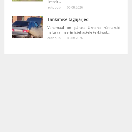
ilmselt...
autopub
06.08.2026
Tankimise tagajärjed
Venemaal on pärast Ukraina rünnakuid
nafta rafineerimistehastele tekkinud...
autopub
05.08.2026