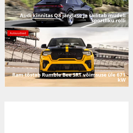
Audi kinnitas Q8 järglase ja säilitab mudeli
sportliku rolli
Autouudised
Ram tõstab Rumble Bee SRT võimsuse üle 671
kW