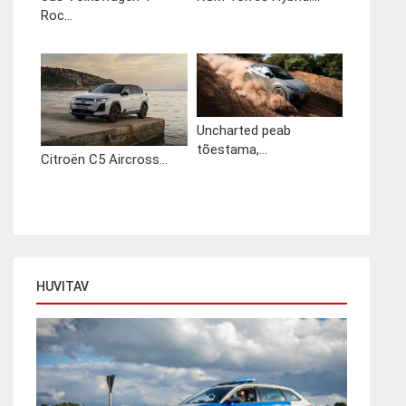
Roc...
Uncharted peab
tõestama,...
Citroën C5 Aircross...
HUVITAV