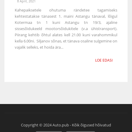
8 April, 2021
Kahepaiksetele ohutuma rändetee tagamiseks
kehtestatakse tänasest 1. maini Astangu tänaval, lõigul
Kotermaa tn 1 kuni Astangu tn 19/3, ajaline
sissesõidukeeld mootorsõidukitele (v.a ühistransport).
Piirang kehtib õhtul alates kell 21.00 kuni varahommikul
kella 6.00ni. Siljanov sõnas, et tänava osaline sulgemine on
vajalik selleks, et hoida ära...
LOE EDASI
Copyright © 2024 Auto.pub - Kõik õigused hõivatud