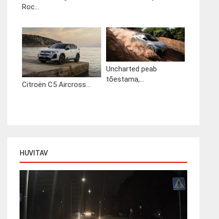
Roc...
Uncharted peab
tõestama,...
Citroën C5 Aircross...
HUVITAV