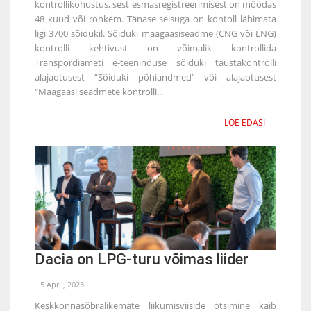
kontrollikohustus, sest esmasregistreerimisest on möödas
48 kuud või rohkem. Tänase seisuga on kontoll läbimata
ligi 3700 sõidukil. Sõiduki maagaasiseadme (CNG või LNG)
kontrolli kehtivust on võimalik kontrollida
Transpordiameti e-teeninduse sõiduki taustakontrolli
alajaotusest “Sõiduki põhiandmed” või alajaotusest
“Maagaasi seadmete kontrolli...
LOE EDASI
Dacia on LPG-turu võimas liider
5 April, 2023
Keskkonnasõbralikemate liikumisviiside otsimine käib