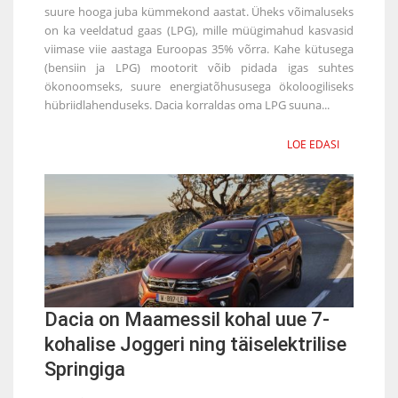
suure hooga juba kümmekond aastat. Üheks võimaluseks
on ka veeldatud gaas (LPG), mille müügimahud kasvasid
viimase viie aastaga Euroopas 35% võrra. Kahe kütusega
(bensiin ja LPG) mootorit võib pidada igas suhtes
ökonoomseks, suure energiatõhususega ökoloogiliseks
hübriidlahenduseks. Dacia korraldas oma LPG suuna...
LOE EDASI
Dacia on Maamessil kohal uue 7-
kohalise Joggeri ning täiselektrilise
Springiga