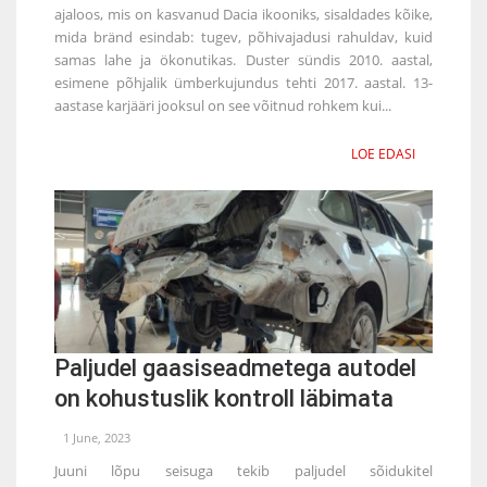
ajaloos, mis on kasvanud Dacia ikooniks, sisaldades kõike,
mida bränd esindab: tugev, põhivajadusi rahuldav, kuid
samas lahe ja ökonutikas. Duster sündis 2010. aastal,
esimene põhjalik ümberkujundus tehti 2017. aastal. 13-
aastase karjääri jooksul on see võitnud rohkem kui...
LOE EDASI
Paljudel gaasiseadmetega autodel
on kohustuslik kontroll läbimata
1 June, 2023
Juuni lõpu seisuga tekib paljudel sõidukitel