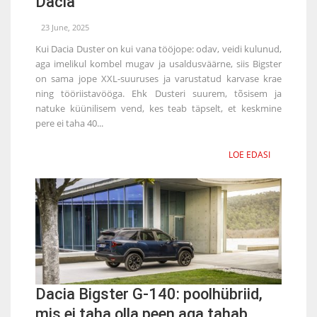
Dacia
23 June, 2025
Kui Dacia Duster on kui vana tööjope: odav, veidi kulunud,
aga imelikul kombel mugav ja usaldusväärne, siis Bigster
on sama jope XXL-suuruses ja varustatud karvase krae
ning tööriistavööga. Ehk Dusteri suurem, tõsisem ja
natuke küünilisem vend, kes teab täpselt, et keskmine
pere ei taha 40...
LOE EDASI
Dacia Bigster G-140: poolhübriid,
mis ei taha olla peen aga tahab