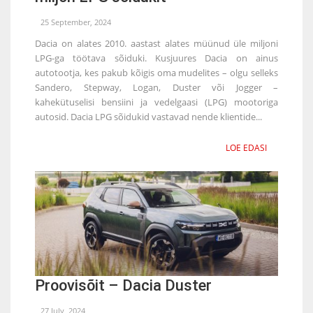
25 September, 2024
Dacia on alates 2010. aastast alates müünud üle miljoni
LPG-ga töötava sõiduki. Kusjuures Dacia on ainus
autotootja, kes pakub kõigis oma mudelites – olgu selleks
Sandero, Stepway, Logan, Duster või Jogger –
kahekütuselisi bensiini ja vedelgaasi (LPG) mootoriga
autosid. Dacia LPG sõidukid vastavad nende klientide...
LOE EDASI
Proovisõit – Dacia Duster
27 July, 2024