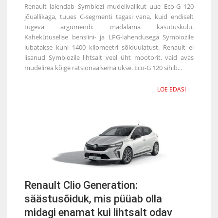
Renault laiendab Symbiozi mudelivalikut uue Eco-G 120
jõuallikaga, tuues C-segmenti tagasi vana, kuid endiselt
tugeva argumendi: madalama kasutuskulu.
Kahekütuselise bensiini- ja LPG-lahendusega Symbiozile
lubatakse kuni 1400 kilomeetri sõiduulatust. Renault ei
lisanud Symbiozile lihtsalt veel üht mootorit, vaid avas
mudelirea kõige ratsionaalsema ukse. Eco-G 120 sihib...
LOE EDASI
Renault Clio Generation:
säästusõiduk, mis püüab olla
midagi enamat kui lihtsalt odav