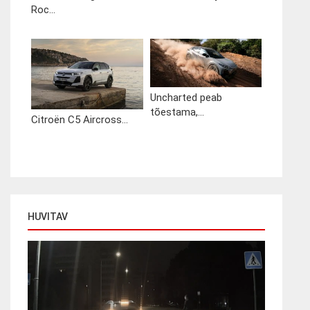
Roc...
Uncharted peab
tõestama,...
Citroën C5 Aircross...
HUVITAV