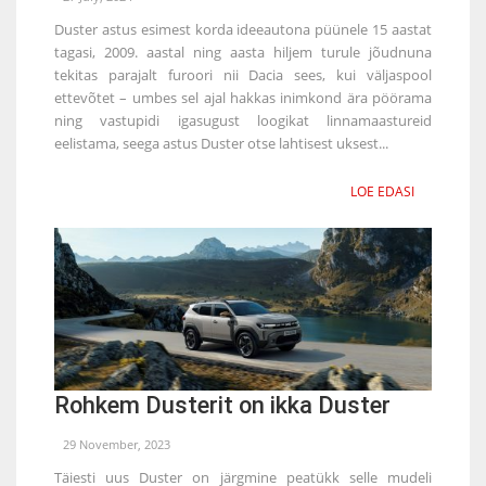
Duster astus esimest korda ideeautona püünele 15 aastat
tagasi, 2009. aastal ning aasta hiljem turule jõudnuna
tekitas parajalt furoori nii Dacia sees, kui väljaspool
ettevõtet – umbes sel ajal hakkas inimkond ära pöörama
ning vastupidi igasugust loogikat linnamaastureid
eelistama, seega astus Duster otse lahtisest uksest...
LOE EDASI
Rohkem Dusterit on ikka Duster
29 November, 2023
Täiesti uus Duster on järgmine peatükk selle mudeli