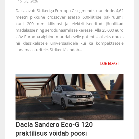
15 July, 2026
Dacia avab Strikeriga Euroopa C-segmendis uue rinde. 4,62
meetri pikkune crossover asetab 600-liitrise pakiruumi,
kuni 200 mm kliirensi ja elektrifitseeritud jõuallikad
madalasse ning aerodünaamilisse keresse. Alla 25 000 euro
jääv Euroopa alghind muudab selle potentsiaalseks ohuks
nii klassikalistele universaalidele kui ka kompaktsetele
linnamaasturitele. Striker täiendab...
LOE EDASI
Dacia Sandero Eco-G 120
praktilisus võidab poosi