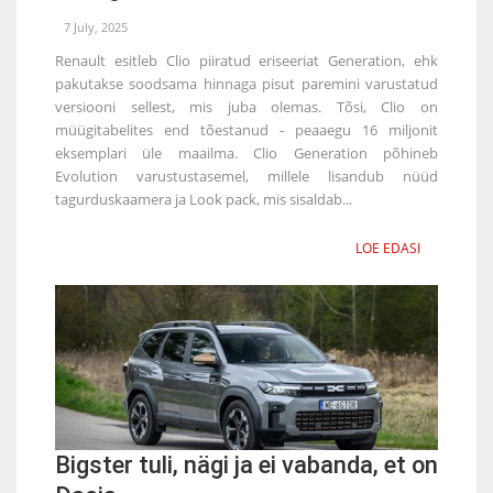
7 July, 2025
Renault esitleb Clio piiratud eriseeriat Generation, ehk
pakutakse soodsama hinnaga pisut paremini varustatud
versiooni sellest, mis juba olemas. Tõsi, Clio on
müügitabelites end tõestanud - peaaegu 16 miljonit
eksemplari üle maailma. Clio Generation põhineb
Evolution varustustasemel, millele lisandub nüüd
tagurduskaamera ja Look pack, mis sisaldab...
LOE EDASI
Bigster tuli, nägi ja ei vabanda, et on