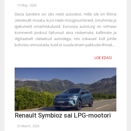
13 May, 2026
Dacia Sandero on üks neist autodest, mille üle on lihtne
üleolevalt muiata, kuni näeb müüginumbreid, ostuhinda ja
igakuiseid omamiskulusid. Euroopa autoturg on viimase
kümnendi jooksul täitunud aina raskemate, kallimate ja
digitaalselt ülelaetud autodega, mis oskavad küll juhile
kohviisu ennustada, kuid ei suuda enam pakkuda lihtsat...
LOE EDASI
Renault Symbioz sai LPG-mootori
25 March, 2026