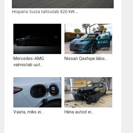
Hispano Suiza taltsutab 820 kW...
Mercedes-AMG
Nissan Qashqai läbis...
valmistab uut...
Vaata, miks ei...
Hiina autod ei...