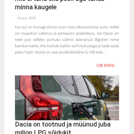
minna kaugele
4 June, 2025
Kui sul on kunagi olnud soov osta ökonoomne auto, millel
on maasturi välimus ja pereauto praktilisus, siis Dacia on
teile just selleks puhuks valmis keeranud Bigsteri nime
kandva karbi, mis töötab kahte sorti kütusega ja teeb seda
päris hästi. Nüüd on see poolhübriidne G-140 teie...
LOE EDASI
Dacia on tootnud ja müünud juba
miljon LPG sõidukit