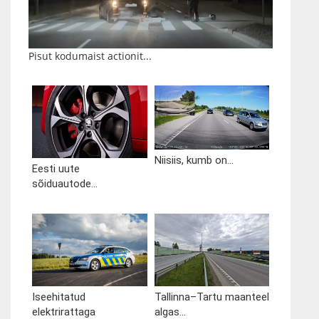
Pisut kodumaist actionit...
Niisiis, kumb on...
Eesti uute
sõiduautode...
Iseehitatud
Tallinna–Tartu maanteel
elektrirattaga
algas...