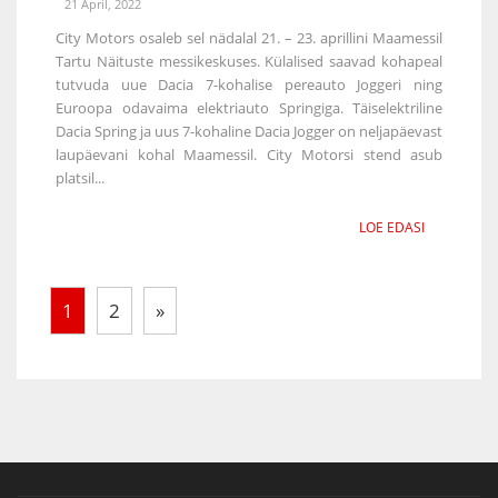
21 April, 2022
City Motors osaleb sel nädalal 21. – 23. aprillini Maamessil
Tartu Näituste messikeskuses. Külalised saavad kohapeal
tutvuda uue Dacia 7-kohalise pereauto Joggeri ning
Euroopa odavaima elektriauto Springiga. Täiselektriline
Dacia Spring ja uus 7-kohaline Dacia Jogger on neljapäevast
laupäevani kohal Maamessil. City Motorsi stend asub
platsil...
LOE EDASI
1
2
»