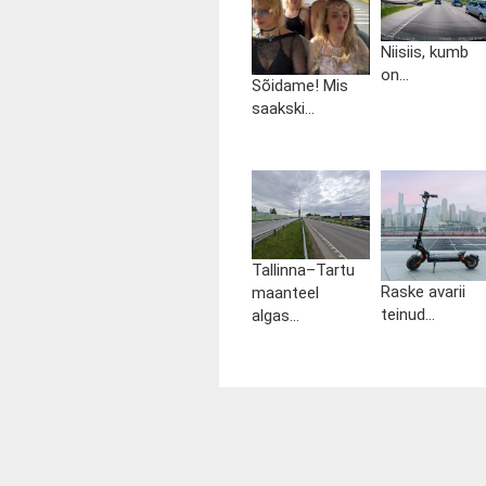
Niisiis, kumb
on...
Sõidame! Mis
saakski...
Tallinna–Tartu
Raske avarii
maanteel
teinud...
algas...