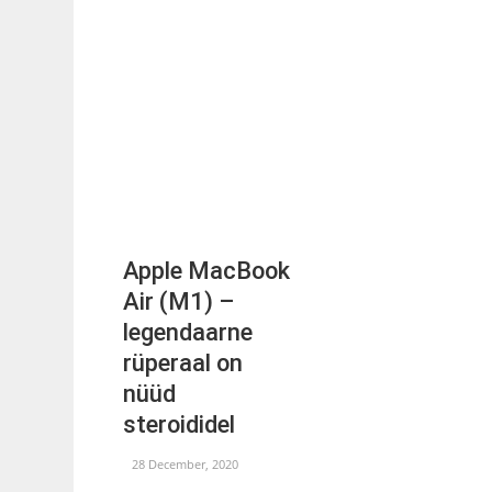
Apple MacBook
Air (M1) –
legendaarne
rüperaal on
nüüd
steroididel
28 December, 2020