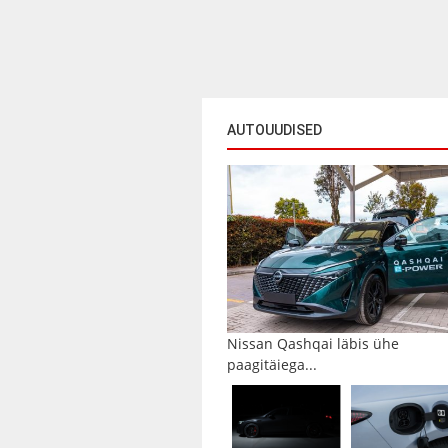
AUTOUUDISED
Nissan Qashqai läbis ühe
paagitäiega...