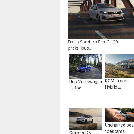
Dacia Sandero Eco-G 120
praktilisus...
KGM Torres
Uus Volkswagen
Hybrid:...
T-Roc...
Uncharted pea
tõestama,...
Citroën C5