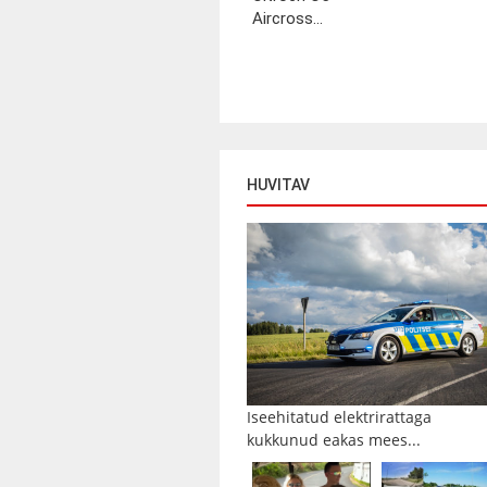
Aircross...
HUVITAV
Iseehitatud elektrirattaga
kukkunud eakas mees...