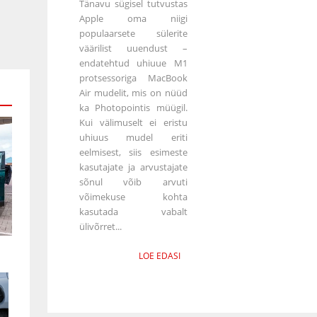
Tänavu sügisel tutvustas
Apple oma niigi
populaarsete sülerite
väärilist uuendust –
endatehtud uhiuue M1
protsessoriga MacBook
Air mudelit, mis on nüüd
ka Photopointis müügil.
Kui välimuselt ei eristu
uhiuus mudel eriti
eelmisest, siis esimeste
kasutajate ja arvustajate
sõnul võib arvuti
võimekuse kohta
kasutada vabalt
ülivõrret...
LOE EDASI