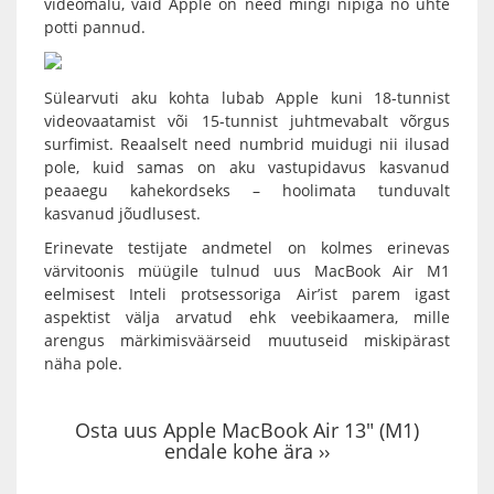
videomälu, vaid Apple on need mingi nipiga nö ühte
potti pannud.
Sülearvuti
aku kohta lubab Apple kuni 18-tunnist
videovaatamist või 15-tunnist juhtmevabalt võrgus
surfimist. Reaalselt need numbrid muidugi nii ilusad
pole, kuid samas on aku vastupidavus kasvanud
peaaegu kahekordseks – hoolimata tunduvalt
kasvanud jõudlusest.
Erinevate testijate andmetel on kolmes erinevas
värvitoonis müügile tulnud uus
MacBook Air M1
eelmisest Inteli protsessoriga Air’ist parem igast
aspektist välja arvatud ehk veebikaamera, mille
arengus märkimisväärseid muutuseid miskipärast
näha pole.
Osta uus Apple MacBook Air 13″ (M1)
endale kohe ära ››