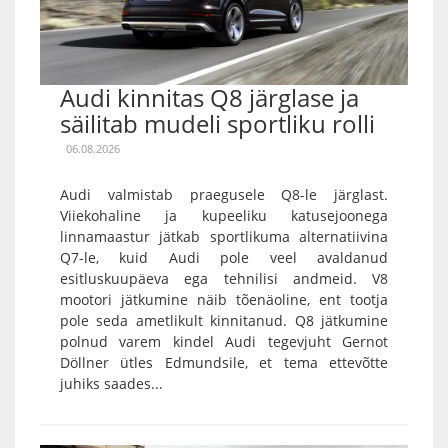
Audi kinnitas Q8 järglase ja
säilitab mudeli sportliku rolli
06.08.2026
Audi valmistab praegusele Q8-le järglast.
Viiekohaline ja kupeeliku katusejoonega
linnamaastur jätkab sportlikuma alternatiivina
Q7-le, kuid Audi pole veel avaldanud
esitluskuupäeva ega tehnilisi andmeid. V8
mootori jätkumine näib tõenäoline, ent tootja
pole seda ametlikult kinnitanud. Q8 jätkumine
polnud varem kindel Audi tegevjuht Gernot
Döllner ütles Edmundsile, et tema ettevõtte
juhiks saades...