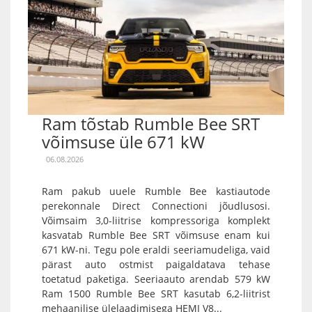
Ram tõstab Rumble Bee SRT
võimsuse üle 671 kW
06.08.2026
Ram pakub uuele Rumble Bee kastiautode
perekonnale Direct Connectioni jõudlusosi.
Võimsaim 3,0-liitrise kompressoriga komplekt
kasvatab Rumble Bee SRT võimsuse enam kui
671 kW-ni. Tegu pole eraldi seeriamudeliga, vaid
pärast auto ostmist paigaldatava tehase
toetatud paketiga. Seeriaauto arendab 579 kW
Ram 1500 Rumble Bee SRT kasutab 6,2-liitrist
mehaanilise ülelaadimisega HEMI V8...