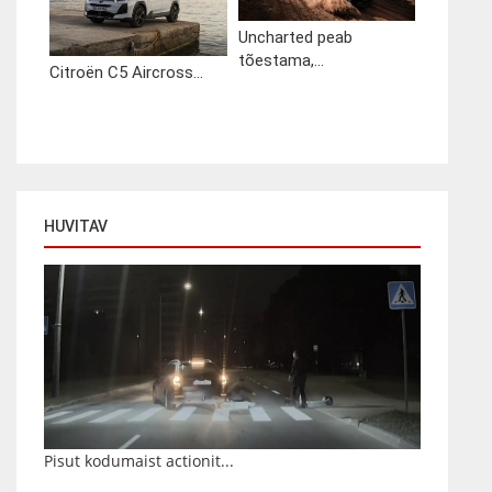
Uncharted peab
tõestama,...
Citroën C5 Aircross...
HUVITAV
Pisut kodumaist actionit...