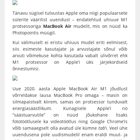
Tänavu sügisel tutvustas
Apple
oma niigi populaarsete
sülerite väärilist uuendust – endatehtud uhiuue M1
protsessoriga
MacBook Air
mudelit, mis on nüüd ka
Photopointis müügil.
Kui välimuselt ei eristu uhiuus mudel eriti eelmisest,
siis esimeste kasutajate ja arvustajate sõnul võib
arvuti võimekuse kohta kasutada vabalt ülivõrret ehk
M1 protsessor on Apple’i üks järjekordseid
õnnestumisi.
Uue 2020. aasta
Apple MacBook Air M1
jõudlust
võrreldakse lausa
MacBook Pro
omaga – masin on
silmapaistvalt kiirem, samas on protsessor tunduvalt
energiasäästlikum. Kunagisele Apple’i nö
“säästuarvutile” on nüüd jõukohane lisaks
fototöötlusele ka videotöötlus ning Google Chrome’is
võib samaaegselt olla avatud üle kümne
tab
’i. Veel ühe
uuendusena pole uudismudelil enam eraldi muut- ja