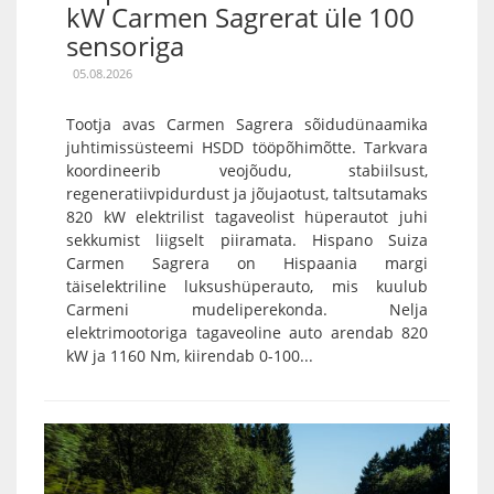
kW Carmen Sagrerat üle 100
sensoriga
05.08.2026
Tootja avas Carmen Sagrera sõidudünaamika
juhtimissüsteemi HSDD tööpõhimõtte. Tarkvara
koordineerib veojõudu, stabiilsust,
regeneratiivpidurdust ja jõujaotust, taltsutamaks
820 kW elektrilist tagaveolist hüperautot juhi
sekkumist liigselt piiramata. Hispano Suiza
Carmen Sagrera on Hispaania margi
täiselektriline luksushüperauto, mis kuulub
Carmeni mudeliperekonda. Nelja
elektrimootoriga tagaveoline auto arendab 820
kW ja 1160 Nm, kiirendab 0-100...