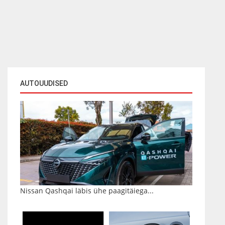
AUTOUUDISED
Nissan Qashqai läbis ühe paagitäiega...