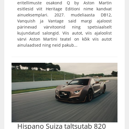
eritellimuste osakond Q by Aston Martin
esitlesid viit Heritage Editioni nime kandvat
ainueksemplari. 2027. mudeliaasta DB12,
Vanquish ja Vantage said margi ajaloost
pärinevad värvitoonid ning spetsiaalselt
kujundatud salongid. Viis autot, viis ajaloolist
värvi Aston Martini teatel on kõik viis autot
ainulaadsed ning neid pakub...
Hispano Suiza taltsutab 820