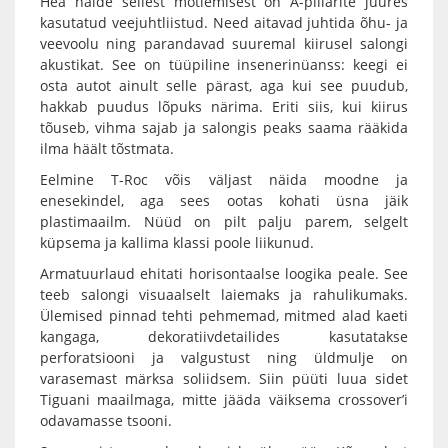
Hea näide sellest mõtlemisest on A-piilarite juures
kasutatud veejuhtliistud. Need aitavad juhtida õhu- ja
veevoolu ning parandavad suuremal kiirusel salongi
akustikat. See on tüüpiline insenerinüanss: keegi ei
osta autot ainult selle pärast, aga kui see puudub,
hakkab puudus lõpuks närima. Eriti siis, kui kiirus
tõuseb, vihma sajab ja salongis peaks saama rääkida
ilma häält tõstmata.
Eelmine T-Roc võis väljast näida moodne ja
enesekindel, aga sees ootas kohati üsna jäik
plastimaailm. Nüüd on pilt palju parem, selgelt
küpsema ja kallima klassi poole liikunud.
Armatuurlaud ehitati horisontaalse loogika peale. See
teeb salongi visuaalselt laiemaks ja rahulikumaks.
Ülemised pinnad tehti pehmemad, mitmed alad kaeti
kangaga, dekoratiivdetailides kasutatakse
perforatsiooni ja valgustust ning üldmulje on
varasemast märksa soliidsem. Siin püüti luua sidet
Tiguani maailmaga, mitte jääda väiksema crossover’i
odavamasse tsooni.