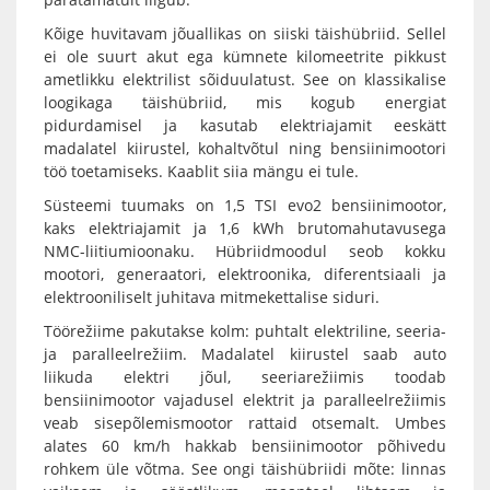
Kõige huvitavam jõuallikas on siiski täishübriid. Sellel
ei ole suurt akut ega kümnete kilomeetrite pikkust
ametlikku elektrilist sõiduulatust. See on klassikalise
loogikaga täishübriid, mis kogub energiat
pidurdamisel ja kasutab elektriajamit eeskätt
madalatel kiirustel, kohaltvõtul ning bensiinimootori
töö toetamiseks. Kaablit siia mängu ei tule.
Süsteemi tuumaks on 1,5 TSI evo2 bensiinimootor,
kaks elektriajamit ja 1,6 kWh brutomahutavusega
NMC-liitiumioonaku. Hübriidmoodul seob kokku
mootori, generaatori, elektroonika, diferentsiaali ja
elektrooniliselt juhitava mitmekettalise siduri.
Töörežiime pakutakse kolm: puhtalt elektriline, seeria-
ja paralleelrežiim. Madalatel kiirustel saab auto
liikuda elektri jõul, seeriarežiimis toodab
bensiinimootor vajadusel elektrit ja paralleelrežiimis
veab sisepõlemismootor rattaid otsemalt. Umbes
alates 60 km/h hakkab bensiinimootor põhivedu
rohkem üle võtma. See ongi täishübriidi mõte: linnas