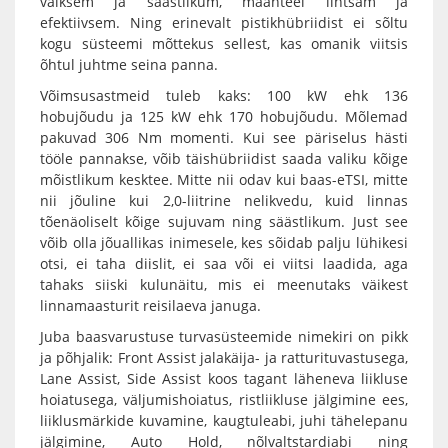
vaiksem ja säästlikum, maanteel lihtsam ja
efektiivsem. Ning erinevalt pistikhübriidist ei sõltu
kogu süsteemi mõttekus sellest, kas omanik viitsis
õhtul juhtme seina panna.
Võimsusastmeid tuleb kaks: 100 kW ehk 136
hobujõudu ja 125 kW ehk 170 hobujõudu. Mõlemad
pakuvad 306 Nm momenti. Kui see päriselus hästi
tööle pannakse, võib täishübriidist saada valiku kõige
mõistlikum kesktee. Mitte nii odav kui baas-eTSI, mitte
nii jõuline kui 2,0-liitrine nelikvedu, kuid linnas
tõenäoliselt kõige sujuvam ning säästlikum. Just see
võib olla jõuallikas inimesele, kes sõidab palju lühikesi
otsi, ei taha diislit, ei saa või ei viitsi laadida, aga
tahaks siiski kulunäitu, mis ei meenutaks väikest
linnamaasturit reisilaeva januga.
Juba baasvarustuse turvasüsteemide nimekiri on pikk
ja põhjalik: Front Assist jalakäija- ja ratturituvastusega,
Lane Assist, Side Assist koos tagant läheneva liikluse
hoiatusega, väljumishoiatus, ristliikluse jälgimine ees,
liiklusmärkide kuvamine, kaugtuleabi, juhi tähelepanu
jälgimine, Auto Hold, nõlvaltstardiabi ning