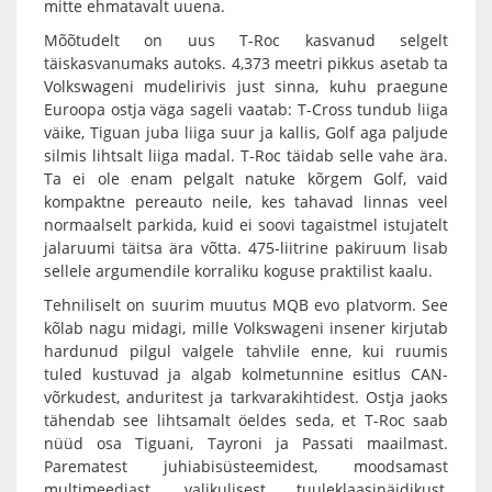
mitte ehmatavalt uuena.
Mõõtudelt on uus T-Roc kasvanud selgelt
täiskasvanumaks autoks. 4,373 meetri pikkus asetab ta
Volkswageni mudelirivis just sinna, kuhu praegune
Euroopa ostja väga sageli vaatab: T-Cross tundub liiga
väike, Tiguan juba liiga suur ja kallis, Golf aga paljude
silmis lihtsalt liiga madal. T-Roc täidab selle vahe ära.
Ta ei ole enam pelgalt natuke kõrgem Golf, vaid
kompaktne pereauto neile, kes tahavad linnas veel
normaalselt parkida, kuid ei soovi tagaistmel istujatelt
jalaruumi täitsa ära võtta. 475-liitrine pakiruum lisab
sellele argumendile korraliku koguse praktilist kaalu.
Tehniliselt on suurim muutus MQB evo platvorm. See
kõlab nagu midagi, mille Volkswageni insener kirjutab
hardunud pilgul valgele tahvlile enne, kui ruumis
tuled kustuvad ja algab kolmetunnine esitlus CAN-
võrkudest, anduritest ja tarkvarakihtidest. Ostja jaoks
tähendab see lihtsamalt öeldes seda, et T-Roc saab
nüüd osa Tiguani, Tayroni ja Passati maailmast.
Parematest juhiabisüsteemidest, moodsamast
multimeediast, valikulisest tuuleklaasinäidikust,