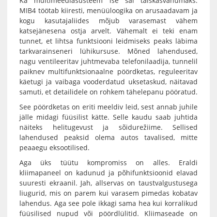
Ka multimeediasüsteem ise sai täiskasvanumaks.
MIB4 töötab kiiresti, menüüloogika on arusaadavam ja
kogu kasutajaliides mõjub varasemast vähem
katsejänesena ostja arvelt. Vähemalt ei teki enam
tunnet, et lihtsa funktsiooni leidmiseks peaks läbima
tarkvarainseneri lühikursuse. Mõned lahendused,
nagu ventileeritav juhtmevaba telefonilaadija, tunnelil
paiknev multifunktsionaalne pöördketas, reguleeritav
käetugi ja vaibaga vooderdatud uksetaskud, näitavad
samuti, et detailidele on rohkem tähelepanu pööratud.
See pöördketas on eriti meeldiv leid, sest annab juhile
jälle midagi füüsilist kätte. Selle kaudu saab juhtida
näiteks helitugevust ja sõidurežiime. Sellised
lahendused peaksid olema autos tavalised, mitte
peaaegu eksootilised.
Aga üks tüütu kompromiss on alles. Eraldi
kliimapaneel on kadunud ja põhifunktsioonid elavad
suuresti ekraanil. Jah, allservas on taustvalgustusega
liugurid, mis on parem kui varasem pimedas kobatav
lahendus. Aga see pole ikkagi sama hea kui korralikud
füüsilised nupud või pöördlülitid. Kliimaseade on