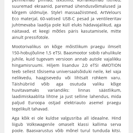
suuremad ekraanid, paremad ühendusvõimalused ja
kõrgem üldmulje. Style’i massaažiistmed, ArtVelours
Eco materjal, 60-vatised USB-C pesad ja ventileeritav
juhtmevaba laadija pole küll eluks hädavajalikud, aga
näitavad, et keegi mõtles päris kasutamisele, mitte
ainult pressifotole.
Mootorivalikus on kõige mõistlikum praegu ilmselt
150-hobujõuline 1,5 eTSI. Baasmootor sobib rahulikule
juhile, kuid tugevam versioon annab autole vajalikku
hingamisruumi. Hiljem lisanduv 2,0 eTSI 4MOTION
teeb sellest tõsisema universaalsõiduki neile, kel vaja
nelikvedu, haagisevedu või lihtsalt rohkem varu.
Täishübriid võib aga osutuda valiku kõige
huvitavamaks variandiks: linnas säästlikum,
laadimiskaablita lihtne ja just selline lahendus, mida
paljud Euroopa ostjad elektriauto asemel praegu
tegelikult tahavad.
Aga kõik ei ole kuldse valgusriba all ideaalne. Hind
liigub Volkswagenile omaselt klassi kallima serva
poole. Baasvarustus võib mõnel turul tunduda kitsi.