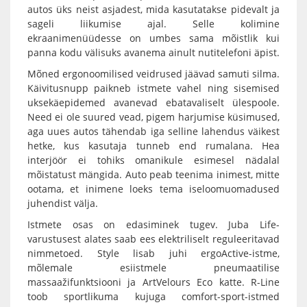
autos üks neist asjadest, mida kasutatakse pidevalt ja
sageli liikumise ajal. Selle kolimine
ekraanimenüüdesse on umbes sama mõistlik kui
panna kodu välisuks avanema ainult nutitelefoni äpist.
Mõned ergonoomilised veidrused jäävad samuti silma.
Käivitusnupp paikneb istmete vahel ning sisemised
uksekäepidemed avanevad ebatavaliselt ülespoole.
Need ei ole suured vead, pigem harjumise küsimused,
aga uues autos tähendab iga selline lahendus väikest
hetke, kus kasutaja tunneb end rumalana. Hea
interjöör ei tohiks omanikule esimesel nädalal
mõistatust mängida. Auto peab teenima inimest, mitte
ootama, et inimene loeks tema iseloomuomadused
juhendist välja.
Istmete osas on edasiminek tugev. Juba Life-
varustusest alates saab ees elektriliselt reguleeritavad
nimmetoed. Style lisab juhi ergoActive-istme,
mõlemale esiistmele pneumaatilise
massaažifunktsiooni ja ArtVelours Eco katte. R-Line
toob sportlikuma kujuga comfort-sport-istmed