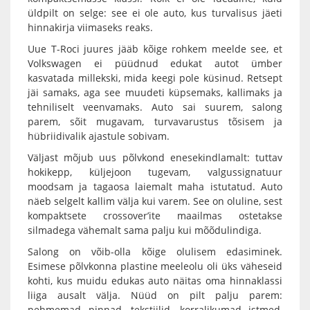
üldpilt on selge: see ei ole auto, kus turvalisus jäeti
hinnakirja viimaseks reaks.
Uue T-Roci juures jääb kõige rohkem meelde see, et
Volkswagen ei püüdnud edukat autot ümber
kasvatada millekski, mida keegi pole küsinud. Retsept
jäi samaks, aga see muudeti küpsemaks, kallimaks ja
tehniliselt veenvamaks. Auto sai suurem, salong
parem, sõit mugavam, turvavarustus tõsisem ja
hübriidivalik ajastule sobivam.
Väljast mõjub uus põlvkond enesekindlamalt: tuttav
hokikepp, küljejoon tugevam, valgussignatuur
moodsam ja tagaosa laiemalt maha istutatud. Auto
näeb selgelt kallim välja kui varem. See on oluline, sest
kompaktsete crossover’ite maailmas ostetakse
silmadega vähemalt sama palju kui mõõdulindiga.
Salong on võib-olla kõige olulisem edasiminek.
Esimese põlvkonna plastine meeleolu oli üks väheseid
kohti, kus muidu edukas auto näitas oma hinnaklassi
liiga ausalt välja. Nüüd on pilt palju parem:
pehmemad pinnad, tekstiilid, korralikumad istmed,