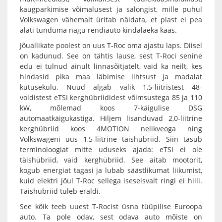
kaugparkimise võimalusest ja salongist, mille puhul
Volkswagen vähemalt üritab näidata, et plast ei pea
alati tunduma nagu rendiauto kindalaeka kaas.
Jõuallikate poolest on uus T-Roc oma ajastu laps. Diisel
on kadunud. See on tähtis lause, sest T-Roci senine
edu ei tulnud ainult linnasõitjatelt, vaid ka neilt, kes
hindasid pika maa läbimise lihtsust ja madalat
kütusekulu. Nüüd algab valik 1,5-liitristest 48-
voldistest eTSI kerghübriididest võimsustega 85 ja 110
kW, mõlemad koos 7-käigulise DSG
automaatkäigukastiga. Hiljem lisanduvad 2,0-liitrine
kerghübriid koos 4MOTION nelikveoga ning
Volkswageni uus 1,5-liitrine täishübriid. Siin tasub
terminoloogiat mitte uduseks ajada: eTSI ei ole
täishübriid, vaid kerghübriid. See aitab mootorit,
kogub energiat tagasi ja lubab säästlikumat liikumist,
kuid elektri jõul T-Roc sellega iseseisvalt ringi ei hiili.
Täishübriid tuleb eraldi.
See kõik teeb uuest T-Rocist üsna tüüpilise Euroopa
auto. Ta pole odav, sest odava auto mõiste on