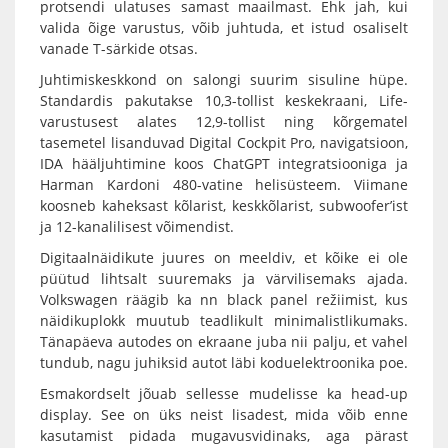
protsendi ulatuses samast maailmast. Ehk jah, kui
valida õige varustus, võib juhtuda, et istud osaliselt
vanade T-särkide otsas.
Juhtimiskeskkond on salongi suurim sisuline hüpe.
Standardis pakutakse 10,3-tollist keskekraani, Life-
varustusest alates 12,9-tollist ning kõrgematel
tasemetel lisanduvad Digital Cockpit Pro, navigatsioon,
IDA hääljuhtimine koos ChatGPT integratsiooniga ja
Harman Kardoni 480-vatine helisüsteem. Viimane
koosneb kaheksast kõlarist, keskkõlarist, subwoofer’ist
ja 12-kanalilisest võimendist.
Digitaalnäidikute juures on meeldiv, et kõike ei ole
püütud lihtsalt suuremaks ja värvilisemaks ajada.
Volkswagen räägib ka nn black panel režiimist, kus
näidikuplokk muutub teadlikult minimalistlikumaks.
Tänapäeva autodes on ekraane juba nii palju, et vahel
tundub, nagu juhiksid autot läbi koduelektroonika poe.
Esmakordselt jõuab sellesse mudelisse ka head-up
display. See on üks neist lisadest, mida võib enne
kasutamist pidada mugavusvidinaks, aga pärast