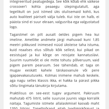
integreeritud peatugedega. See kõik kõlab ehk väikese
crossover’i kohta peaaegu ülepingutatult, aga
tegelikult on just istmed üks olulisemaid kohti, kus
auto kvaliteet päriselt välja tuleb. Kui iste on halb, ei
päästa sind ei suur ekraan, valgusriba ega valgustatud
logo.
Tagaistmel on pilt ausalt öeldes pigem hea kui
imeline. Ametlike andmete järgi mahuvad kuni 1,85
meetri pikkused inimesed nüüd üksteise taha istuma,
kuid reaalses elus sõltub kõik sellest, kui pikad on
eesistujad ja kui kõrge on reisijate kannatuslävi.
Suurim ruumivõit ei ole mitte tohutu põlveruum, vaid
pigem parem pearuum. See tähendab, et taga on
mugav eeskätt kahele täiskasvanule või pere
igapäevakasutuseks. Kolmas inimene mahub keskele,
aga nagu selles klassis ikka, ei hakka ta pärast pikka
sõitu tingimata tänukirja kirjutama.
Praktilisus on see-eest tugev argument. Pakiruum
mahutab 475 liitrit, selle suuruse juures väga korralik
näitaja. Tagumiste istmete allalaskmisel kasvab maht
1350 liitrini. Topeltpõrand aitab laadimiskõrgust ja