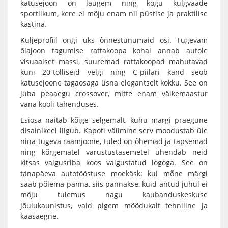
katusejoon on laugem ning kogu külgvaade
sportlikum, kere ei mõju enam nii püstise ja praktilise
kastina.
Küljeprofiil ongi üks õnnestunumaid osi. Tugevam
õlajoon tagumise rattakoopa kohal annab autole
visuaalset massi, suuremad rattakoopad mahutavad
kuni 20-tolliseid velgi ning C-piilari kand seob
katusejoone tagaosaga üsna elegantselt kokku. See on
juba peaaegu crossover, mitte enam väikemaastur
vana kooli tähenduses.
Esiosa näitab kõige selgemalt, kuhu margi praegune
disainikeel liigub. Kapoti välimine serv moodustab üle
nina tugeva raamjoone, tuled on õhemad ja täpsemad
ning kõrgematel varustustasemetel ühendab neid
kitsas valgusriba koos valgustatud logoga. See on
tänapäeva autotööstuse moekäsk: kui mõne märgi
saab põlema panna, siis pannakse, kuid antud juhul ei
mõju tulemus nagu kaubanduskeskuse
jõulukaunistus, vaid pigem mõõdukalt tehniline ja
kaasaegne.