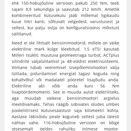
ehk 150-hobujõuline versioon pakub 250 Nm, teeb
sajani 8,9 sekundiga ja saavutab 212 km/h. Ametlik
kombineeritud kütusekulu jääb mõlemal ligikaudu
kuue liitri kanti, sõltuvalt velgedest, varustusest ja
sellest, kui palju ostja on konfiguratsioonis mõistust
säilitanud.
Need ei ole lihtsalt bensiinimootorid, millele on väike
elektriline märk külge kleebitud. 1,5 eTSI kasutab
Milleri tsüklit, muutuva geomeetriaga turbot, ACTplus
silindrite väljalülitamist ja 48-voldist elektrisüsteemi.
Viimane lubab veeremisel sisepõlemismootori välja
lülitada, pidurdamisel energiat tagasi koguda ning
kohaltvõtul või madalatel pööretel lisajõudu anda.
Elektriline abi võib anda kuni 56 Nm
lisapöördemomenti. See ei muuda autot elektriliseks,
aga muudab väikese bensiinimootori argielus
meeldivamaks. Tehas räägib sobivates oludes umbes
pooleliitrisest kütusesäästust saja kilomeetri kohta.
Aastase läbisõidu peale koguneb sellest juba täiesti
nähtav vahe. 116-hobujõuline versioon on kõige
otsesemalt öeldes rahuliku inimese mootor.