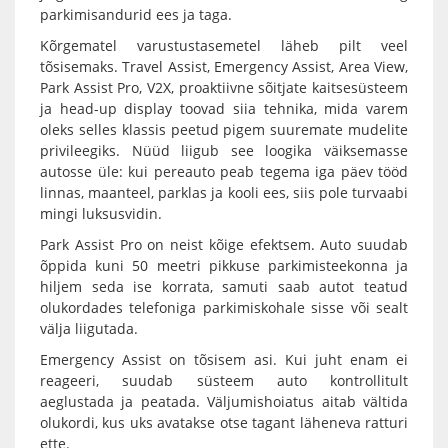
parkimisandurid ees ja taga.
Kõrgematel varustustasemetel läheb pilt veel
tõsisemaks. Travel Assist, Emergency Assist, Area View,
Park Assist Pro, V2X, proaktiivne sõitjate kaitsesüsteem
ja head-up display toovad siia tehnika, mida varem
oleks selles klassis peetud pigem suuremate mudelite
privileegiks. Nüüd liigub see loogika väiksemasse
autosse üle: kui pereauto peab tegema iga päev tööd
linnas, maanteel, parklas ja kooli ees, siis pole turvaabi
mingi luksusvidin.
Park Assist Pro on neist kõige efektsem. Auto suudab
õppida kuni 50 meetri pikkuse parkimisteekonna ja
hiljem seda ise korrata, samuti saab autot teatud
olukordades telefoniga parkimiskohale sisse või sealt
välja liigutada.
Emergency Assist on tõsisem asi. Kui juht enam ei
reageeri, suudab süsteem auto kontrollitult
aeglustada ja peatada. Väljumishoiatus aitab vältida
olukordi, kus uks avatakse otse tagant läheneva ratturi
ette.