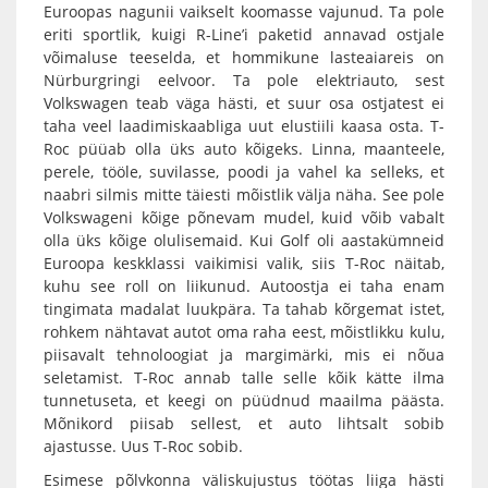
Euroopas nagunii vaikselt koomasse vajunud. Ta pole
eriti sportlik, kuigi R-Line’i paketid annavad ostjale
võimaluse teeselda, et hommikune lasteaiareis on
Nürburgringi eelvoor. Ta pole elektriauto, sest
Volkswagen teab väga hästi, et suur osa ostjatest ei
taha veel laadimiskaabliga uut elustiili kaasa osta. T-
Roc püüab olla üks auto kõigeks. Linna, maanteele,
perele, tööle, suvilasse, poodi ja vahel ka selleks, et
naabri silmis mitte täiesti mõistlik välja näha. See pole
Volkswageni kõige põnevam mudel, kuid võib vabalt
olla üks kõige olulisemaid. Kui Golf oli aastakümneid
Euroopa keskklassi vaikimisi valik, siis T-Roc näitab,
kuhu see roll on liikunud. Autoostja ei taha enam
tingimata madalat luukpära. Ta tahab kõrgemat istet,
rohkem nähtavat autot oma raha eest, mõistlikku kulu,
piisavalt tehnoloogiat ja margimärki, mis ei nõua
seletamist. T-Roc annab talle selle kõik kätte ilma
tunnetuseta, et keegi on püüdnud maailma päästa.
Mõnikord piisab sellest, et auto lihtsalt sobib
ajastusse. Uus T-Roc sobib.
Esimese põlvkonna väliskujustus töötas liiga hästi