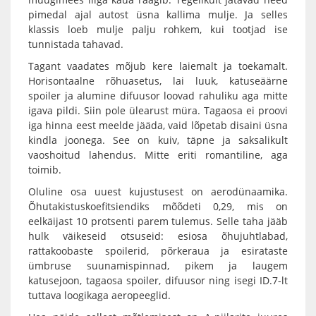
pimedal ajal autost üsna kallima mulje. Ja selles
klassis loeb mulje palju rohkem, kui tootjad ise
tunnistada tahavad.
Tagant vaadates mõjub kere laiemalt ja toekamalt.
Horisontaalne rõhuasetus, lai luuk, katuseäärne
spoiler ja alumine difuusor loovad rahuliku aga mitte
igava pildi. Siin pole ülearust müra. Tagaosa ei proovi
iga hinna eest meelde jääda, vaid lõpetab disaini üsna
kindla joonega. See on kuiv, täpne ja saksalikult
vaoshoitud lahendus. Mitte eriti romantiline, aga
toimib.
Oluline osa uuest kujustusest on aerodünaamika.
Õhutakistuskoefitsiendiks mõõdeti 0,29, mis on
eelkäijast 10 protsenti parem tulemus. Selle taha jääb
hulk väikeseid otsuseid: esiosa õhujuhtlabad,
rattakoobaste spoilerid, põrkeraua ja esirataste
ümbruse suunamispinnad, pikem ja laugem
katusejoon, tagaosa spoiler, difuusor ning isegi ID.7-lt
tuttava loogikaga aeropeeglid.