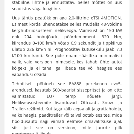
stabiilne, lihtne ja ennustatav. Selles mõttes on uus
seadistus väga loogiline.
Uus tähtis peatükk on aga 2,0-liitrine eTSI 4MOTION.
Esimest korda ühendatakse selles mudelis 48-voldine
kerghübriidsüsteem nelikveoga. Võimsust on 150 kW
ehk 204 hobujõudu, pöördemomenti 320 Nm,
kiirendus 0–100 km/h võtab 6,9 sekundit ja tippkiirus
ulatub 226 km/h-ni. Prognoositav kütusekulu jääb 7,3
l/100 km kanti. See pole enam säästliku minimalisti
valik, vaid versioon inimesele, kes tahab ühte autot
kõigeks ja ei taha iga libeda tee või haagise ees
vabandusi otsida.
Tehniliselt põhineb see EA888 perekonna evo5-
arendusel, kasutab 500-baarist sissepritset ja on ette
valmistatud EU7 temp nõuete järgi.
Nelikveosüsteemile lisanduvad Offroad-, Snow- ja
Trailer-režiimid. Kui taga käib aeg-ajalt jalgrattahoidja,
väike haagis, paaditreiler või talvel ootab ees tee, mida
hooldusauto nägi viimati eelmise omavalitsuse ajal,
siis just see on versioon, mille juurde pilk
paratamatult liigub.