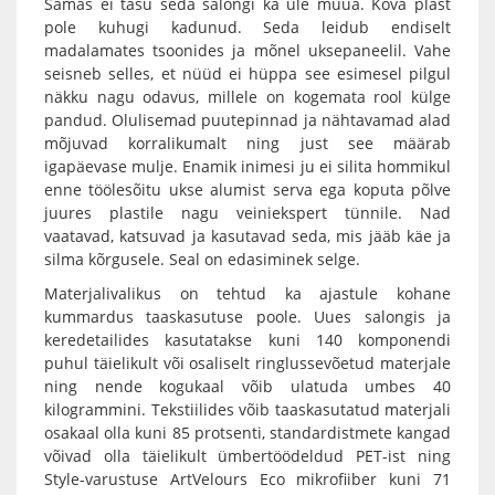
Samas ei tasu seda salongi ka üle müüa. Kõva plast
pole kuhugi kadunud. Seda leidub endiselt
madalamates tsoonides ja mõnel uksepaneelil. Vahe
seisneb selles, et nüüd ei hüppa see esimesel pilgul
näkku nagu odavus, millele on kogemata rool külge
pandud. Olulisemad puutepinnad ja nähtavamad alad
mõjuvad korralikumalt ning just see määrab
igapäevase mulje. Enamik inimesi ju ei silita hommikul
enne töölesõitu ukse alumist serva ega koputa põlve
juures plastile nagu veiniekspert tünnile. Nad
vaatavad, katsuvad ja kasutavad seda, mis jääb käe ja
silma kõrgusele. Seal on edasiminek selge.
Materjalivalikus on tehtud ka ajastule kohane
kummardus taaskasutuse poole. Uues salongis ja
keredetailides kasutatakse kuni 140 komponendi
puhul täielikult või osaliselt ringlussevõetud materjale
ning nende kogukaal võib ulatuda umbes 40
kilogrammini. Tekstiilides võib taaskasutatud materjali
osakaal olla kuni 85 protsenti, standardistmete kangad
võivad olla täielikult ümbertöödeldud PET-ist ning
Style-varustuse ArtVelours Eco mikrofiiber kuni 71