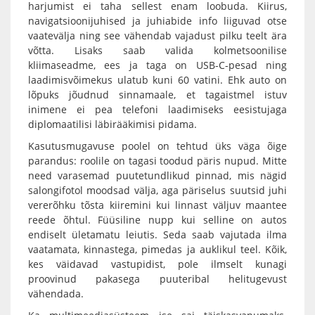
harjumist ei taha sellest enam loobuda. Kiirus,
navigatsioonijuhised ja juhiabide info liiguvad otse
vaatevälja ning see vähendab vajadust pilku teelt ära
võtta. Lisaks saab valida kolmetsoonilise
kliimaseadme, ees ja taga on USB-C-pesad ning
laadimisvõimekus ulatub kuni 60 vatini. Ehk auto on
lõpuks jõudnud sinnamaale, et tagaistmel istuv
inimene ei pea telefoni laadimiseks eesistujaga
diplomaatilisi läbirääkimisi pidama.
Kasutusmugavuse poolel on tehtud üks väga õige
parandus: roolile on tagasi toodud päris nupud. Mitte
need varasemad puutetundlikud pinnad, mis nägid
salongifotol moodsad välja, aga päriselus suutsid juhi
vererõhku tõsta kiiremini kui linnast väljuv maantee
reede õhtul. Füüsiline nupp kui selline on autos
endiselt ületamatu leiutis. Seda saab vajutada ilma
vaatamata, kinnastega, pimedas ja auklikul teel. Kõik,
kes väidavad vastupidist, pole ilmselt kunagi
proovinud pakasega puuteribal helitugevust
vähendada.