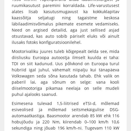
ruumikasutust paremini korraldada. Life-varustusest
alates lisab kasutusmugavust ka kokkuklapitav
kaassõitja seljatugi ning tagaistme keskosa
läbilaadimisvõimalus pikemate esemete vedamiseks.
Need on argised detailid, aga just sellised asjad
otsustavad, kas auto sobib päriselt eluks või ainult
ilusaks fotoks konfiguratsioonilehel.
Mootorivaliku juures tuleb kõigepealt öelda see, mida
diisliusku Euroopa autoostja ilmselt kuulda ei taha:
TDI on siit kadunud. Uus põlvkond on Euroopa turul
hübriid igal juhul, vähemalt niipalju kui tänapäeva
Volkswagen seda sõna kasutada tahab. Ehk valik on
paberil lai, aga sõnum on selge: vana kooli
diiselmootoriga pikamaa neelaja on selle mudeli
puhul ajalooks saanud.
Esimesena tulevad 1,5-liitrised eTSI-d, mõlemad
esiveolised ja mõlemad seitsmekäigulise DSG-
automaatkastiga. Baasmootor arendab 85 kW ehk 116
hobujõudu ja 220 Nm, kiirendab 0–100 km/h 10,6
sekundiga ning jõuab 196 km/h-ni. Tugevam 110 kW