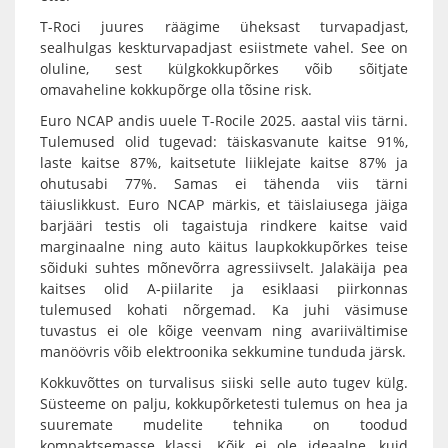
T-Roci juures räägime üheksast turvapadjast,
sealhulgas keskturvapadjast esiistmete vahel. See on
oluline, sest külgkokkupõrkes võib sõitjate
omavaheline kokkupõrge olla tõsine risk.
Euro NCAP andis uuele T-Rocile 2025. aastal viis tärni.
Tulemused olid tugevad: täiskasvanute kaitse 91%,
laste kaitse 87%, kaitsetute liiklejate kaitse 87% ja
ohutusabi 77%. Samas ei tähenda viis tärni
täiuslikkust. Euro NCAP märkis, et täislaiusega jäiga
barjääri testis oli tagaistuja rindkere kaitse vaid
marginaalne ning auto käitus laupkokkupõrkes teise
sõiduki suhtes mõnevõrra agressiivselt. Jalakäija pea
kaitses olid A-piilarite ja esiklaasi piirkonnas
tulemused kohati nõrgemad. Ka juhi väsimuse
tuvastus ei ole kõige veenvam ning avariivältimise
manöövris võib elektroonika sekkumine tunduda järsk.
Kokkuvõttes on turvalisus siiski selle auto tugev külg.
Süsteeme on palju, kokkupõrketesti tulemus on hea ja
suuremate mudelite tehnika on toodud
kompaktsemasse klassi. Kõik ei ole ideaalne, kuid