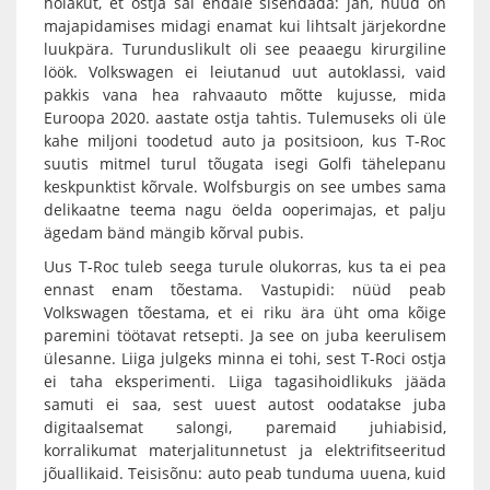
hoiakut, et ostja sai endale sisendada: jah, nüüd on
majapidamises midagi enamat kui lihtsalt järjekordne
luukpära. Turunduslikult oli see peaaegu kirurgiline
löök. Volkswagen ei leiutanud uut autoklassi, vaid
pakkis vana hea rahvaauto mõtte kujusse, mida
Euroopa 2020. aastate ostja tahtis. Tulemuseks oli üle
kahe miljoni toodetud auto ja positsioon, kus T-Roc
suutis mitmel turul tõugata isegi Golfi tähelepanu
keskpunktist kõrvale. Wolfsburgis on see umbes sama
delikaatne teema nagu öelda ooperimajas, et palju
ägedam bänd mängib kõrval pubis.
Uus T-Roc tuleb seega turule olukorras, kus ta ei pea
ennast enam tõestama. Vastupidi: nüüd peab
Volkswagen tõestama, et ei riku ära üht oma kõige
paremini töötavat retsepti. Ja see on juba keerulisem
ülesanne. Liiga julgeks minna ei tohi, sest T-Roci ostja
ei taha eksperimenti. Liiga tagasihoidlikuks jääda
samuti ei saa, sest uuest autost oodatakse juba
digitaalsemat salongi, paremaid juhiabisid,
korralikumat materjalitunnetust ja elektrifitseeritud
jõuallikaid. Teisisõnu: auto peab tunduma uuena, kuid