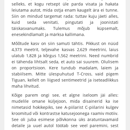
selleks, et kogu retsept üle parda visata ja hakata
leiutama autot, mida ostja enam kaugelt ära ei tunne.
Siin on mindud targemat rada: tuttav kuju jäeti alles,
kuid seda venitati, pingutati ja joonistati
täiskasvanumaks. Tulemus mõjub küpsemalt,
enesekindlamalt ja märksa kallimana.
Mõõtude kasv on siin samuti tähtis. Pikkust on nüüd
4,373 meetrit, teljevahe kasvas 2,629 meetrini, laius
ulatub 1,828 ja kõrgus 1,562 meetrini. Need numbrid
ei tähenda lihtsalt seda, et auto sai suurem. Olulisem
on proportsioon. Kere tundub madalam, laiem ja
stabiilsem. Mitte ülespuhutud T-Cross, vaid pigem
Tiguan, kellelt on liigsed sentimeetrid ja iseteadlikkus
maha lihvitud.
Kõige parem ongi see, et algne iseloom jäi alles:
mudelile omane küljejoon, mida disainerid ka ise
nimetasid hokikepiks, see A-piilarist C-piilarini kulgev
kroomitud või kontrastse katusejoonega raamiv motiiv.
See oli juba esimese põlvkonna üks äratuntavamaid
detaile ja uuel autol töötab see veel paremini, sest