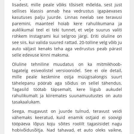
lisadest, mille peale võiks tõsiselt mõelda, sest just
sellises klassis annab hea vedrustus igapäevases
kasutuses palju juurde. Linnas neelab see teravusi
paremini, maanteel hoiab kere rahulikumana ja
auklikumal teel ei teki tunnet, et velje suurus valiti
rohkem Instagrami kui selgroo järgi. Eriti oluline on
see siis, kui valida suured rattad. 20-tolline velg võib ju
auto väljast kenaks teha aga vedrustus peab pärast
selle edevuse kinni maksma.
Oluline tehniline muudatus on ka mitmikhoob-
tagatelg esiveolistel versioonidel. See ei ole detail,
mille peale keskmine ostja müügisalongis suurt
tähelepanu pöörab aga sõidus on sellel tähendus.
Tagasild töötab täpsemalt, kere liigub aukudel
rahulikumalt ja kiiremates suunamuutustes on auto
tasakaalukam.
Seega, mugavust on juurde tulnud, teravust veidi
vähemaks keeratud, kuid enamik ostjaid ei soovigi
tööpäeva lõpus koju sõites roolilt tagasisidet nagu
hobivõidusõitja. Nad tahavad, et auto oleks vaikne,