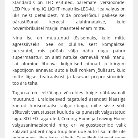
Standardis on LED esituled, parematel versioonidel
LED Plus ning IQ.LIGHT maatriks-LED-id. Hea valgus on
üks neist detailidest, mida proovisõidul päikeselisel
pärastlõunal kergesti alahinnatakse, kuid
novembrikuisel märjal maanteel enam mitte.
Nina ise on muutunud tõsisemaks, kuid mitte
agressiivseks. See on oluline, sest kompaktsel
pereautol, mis püüab välja näha nagu pahur
supermaastur, on alati natuke karnevali maik manu.
Lai alumine õhuava, külgmised pinnad ja kõrgem
kapotijoon annavad autole küll rohkem jõulisust, kuid
mitte liigset teatraalsust ja lasevad proportsioonidel
töö ära teha.
Tagaosa on eelkäijaga võrreldes kõige nähtavamalt
muutunud. Eraldiseisvad tagatuled asendati klaasiga
kaetud horisontaalse valgusribaga, mille sisse võib
sõltuvalt varustusest kuuluda ka punaselt valgustatud
logo. 3D LED-tagatuled, Coming Home ja Leaving Home
valgusanimatsioonid ning eri valgusstseenide valik
kõlavad paberil nagu tüüpiline uue auto lisa, mille üle
müügimees liiga kaua räägib. Tegelikult jätavad need