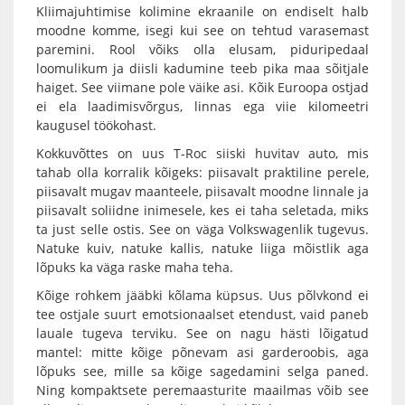
Kliimajuhtimise kolimine ekraanile on endiselt halb
moodne komme, isegi kui see on tehtud varasemast
paremini. Rool võiks olla elusam, piduripedaal
loomulikum ja diisli kadumine teeb pika maa sõitjale
haiget. See viimane pole väike asi. Kõik Euroopa ostjad
ei ela laadimisvõrgus, linnas ega viie kilomeetri
kaugusel töökohast.
Kokkuvõttes on uus T-Roc siiski huvitav auto, mis
tahab olla korralik kõigeks: piisavalt praktiline perele,
piisavalt mugav maanteele, piisavalt moodne linnale ja
piisavalt soliidne inimesele, kes ei taha seletada, miks
ta just selle ostis. See on väga Volkswagenlik tugevus.
Natuke kuiv, natuke kallis, natuke liiga mõistlik aga
lõpuks ka väga raske maha teha.
Kõige rohkem jääbki kõlama küpsus. Uus põlvkond ei
tee ostjale suurt emotsionaalset etendust, vaid paneb
lauale tugeva terviku. See on nagu hästi lõigatud
mantel: mitte kõige põnevam asi garderoobis, aga
lõpuks see, mille sa kõige sagedamini selga paned.
Ning kompaktsete peremaasturite maailmas võib see