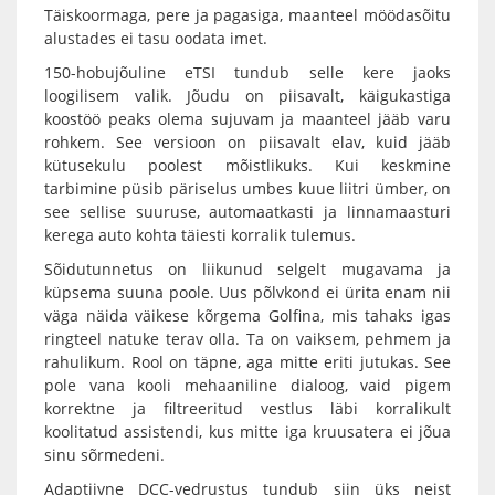
Täiskoormaga, pere ja pagasiga, maanteel möödasõitu
alustades ei tasu oodata imet.
150-hobujõuline eTSI tundub selle kere jaoks
loogilisem valik. Jõudu on piisavalt, käigukastiga
koostöö peaks olema sujuvam ja maanteel jääb varu
rohkem. See versioon on piisavalt elav, kuid jääb
kütusekulu poolest mõistlikuks. Kui keskmine
tarbimine püsib päriselus umbes kuue liitri ümber, on
see sellise suuruse, automaatkasti ja linnamaasturi
kerega auto kohta täiesti korralik tulemus.
Sõidutunnetus on liikunud selgelt mugavama ja
küpsema suuna poole. Uus põlvkond ei ürita enam nii
väga näida väikese kõrgema Golfina, mis tahaks igas
ringteel natuke terav olla. Ta on vaiksem, pehmem ja
rahulikum. Rool on täpne, aga mitte eriti jutukas. See
pole vana kooli mehaaniline dialoog, vaid pigem
korrektne ja filtreeritud vestlus läbi korralikult
koolitatud assistendi, kus mitte iga kruusatera ei jõua
sinu sõrmedeni.
Adaptiivne DCC-vedrustus tundub siin üks neist