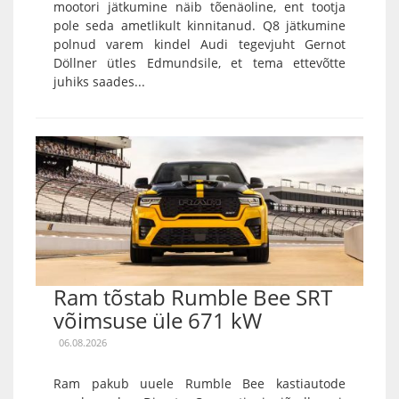
mootori jätkumine näib tõenäoline, ent tootja
pole seda ametlikult kinnitanud. Q8 jätkumine
polnud varem kindel Audi tegevjuht Gernot
Döllner ütles Edmundsile, et tema ettevõtte
juhiks saades...
Ram tõstab Rumble Bee SRT
võimsuse üle 671 kW
06.08.2026
Ram pakub uuele Rumble Bee kastiautode