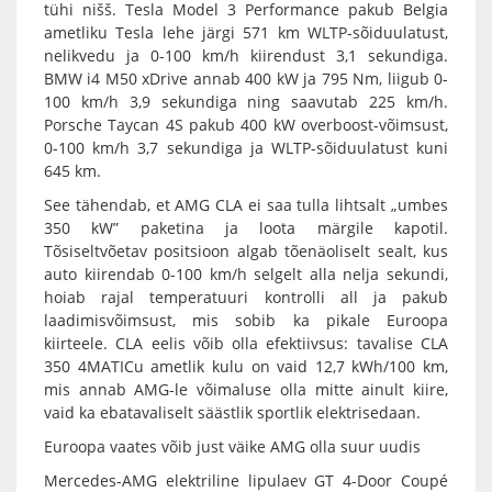
tühi nišš. Tesla Model 3 Performance pakub Belgia
ametliku Tesla lehe järgi 571 km WLTP-sõiduulatust,
nelikvedu ja 0-100 km/h kiirendust 3,1 sekundiga.
BMW i4 M50 xDrive annab 400 kW ja 795 Nm, liigub 0-
100 km/h 3,9 sekundiga ning saavutab 225 km/h.
Porsche Taycan 4S pakub 400 kW overboost-võimsust,
0-100 km/h 3,7 sekundiga ja WLTP-sõiduulatust kuni
645 km.
See tähendab, et AMG CLA ei saa tulla lihtsalt „umbes
350 kW” paketina ja loota märgile kapotil.
Tõsiseltvõetav positsioon algab tõenäoliselt sealt, kus
auto kiirendab 0-100 km/h selgelt alla nelja sekundi,
hoiab rajal temperatuuri kontrolli all ja pakub
laadimisvõimsust, mis sobib ka pikale Euroopa
kiirteele. CLA eelis võib olla efektiivsus: tavalise CLA
350 4MATICu ametlik kulu on vaid 12,7 kWh/100 km,
mis annab AMG-le võimaluse olla mitte ainult kiire,
vaid ka ebatavaliselt säästlik sportlik elektrisedaan.
Euroopa vaates võib just väike AMG olla suur uudis
Mercedes-AMG elektriline lipulaev GT 4-Door Coupé