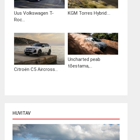
Uus Volkswagen T-
KGM Torres Hybrid:...
Roc...
Uncharted peab
tõestama,...
Citroën C5 Aircross...
HUVITAV