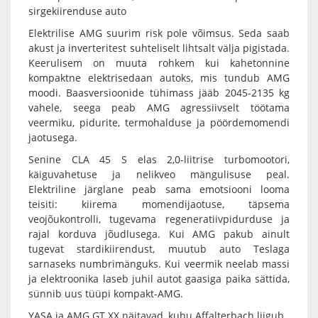
sirgekiirenduse auto
Elektrilise AMG suurim risk pole võimsus. Seda saab
akust ja inverteritest suhteliselt lihtsalt välja pigistada.
Keerulisem on muuta rohkem kui kahetonnine
kompaktne elektrisedaan autoks, mis tundub AMG
moodi. Baasversioonide tühimass jääb 2045-2135 kg
vahele, seega peab AMG agressiivselt töötama
veermiku, pidurite, termohalduse ja pöördemomendi
jaotusega.
Senine CLA 45 S elas 2,0-liitrise turbomootori,
käiguvahetuse ja nelikveo mängulisuse peal.
Elektriline järglane peab sama emotsiooni looma
teisiti: kiirema momendijaotuse, täpsema
veojõukontrolli, tugevama regeneratiivpidurduse ja
rajal korduva jõudlusega. Kui AMG pakub ainult
tugevat stardikiirendust, muutub auto Teslaga
sarnaseks numbrimänguks. Kui veermik neelab massi
ja elektroonika laseb juhil autot gaasiga paika sättida,
sünnib uus tüüpi kompakt-AMG.
YASA ja AMG GT XX näitavad, kuhu Affalterbach liigub