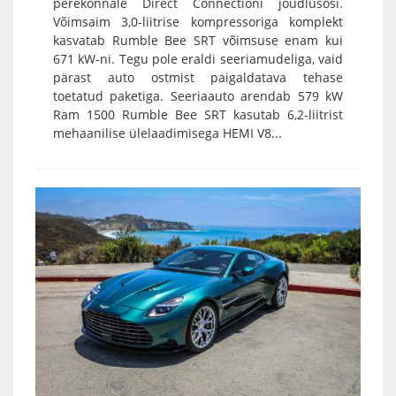
perekonnale Direct Connectioni jõudlusosi.
Võimsaim 3,0-liitrise kompressoriga komplekt
kasvatab Rumble Bee SRT võimsuse enam kui
671 kW-ni. Tegu pole eraldi seeriamudeliga, vaid
pärast auto ostmist paigaldatava tehase
toetatud paketiga. Seeriaauto arendab 579 kW
Ram 1500 Rumble Bee SRT kasutab 6,2-liitrist
mehaanilise ülelaadimisega HEMI V8...