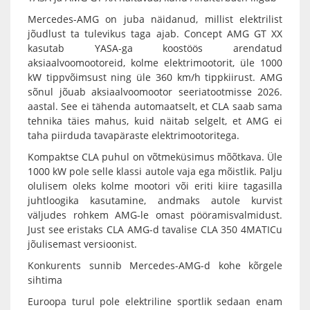
Mercedes-AMG on juba näidanud, millist elektrilist
jõudlust ta tulevikus taga ajab. Concept AMG GT XX
kasutab YASA-ga koostöös arendatud
aksiaalvoomootoreid, kolme elektrimootorit, üle 1000
kW tippvõimsust ning üle 360 km/h tippkiirust. AMG
sõnul jõuab aksiaalvoomootor seeriatootmisse 2026.
aastal. See ei tähenda automaatselt, et CLA saab sama
tehnika täies mahus, kuid näitab selgelt, et AMG ei
taha piirduda tavapäraste elektrimootoritega.
Kompaktse CLA puhul on võtmeküsimus mõõtkava. Üle
1000 kW pole selle klassi autole vaja ega mõistlik. Palju
olulisem oleks kolme mootori või eriti kiire tagasilla
juhtloogika kasutamine, andmaks autole kurvist
väljudes rohkem AMG-le omast pööramisvalmidust.
Just see eristaks CLA AMG-d tavalise CLA 350 4MATICu
jõulisemast versioonist.
Konkurents sunnib Mercedes-AMG-d kohe kõrgele
sihtima
Euroopa turul pole elektriline sportlik sedaan enam