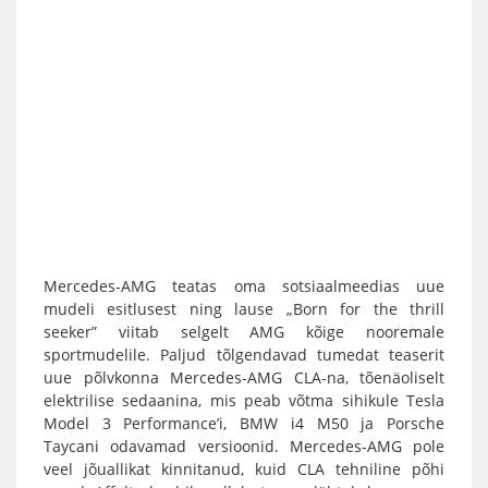
Mercedes-AMG teatas oma sotsiaalmeedias uue
mudeli esitlusest ning lause „Born for the thrill
seeker” viitab selgelt AMG kõige nooremale
sportmudelile. Paljud tõlgendavad tumedat teaserit
uue põlvkonna Mercedes-AMG CLA-na, tõenäoliselt
elektrilise sedaanina, mis peab võtma sihikule Tesla
Model 3 Performance’i, BMW i4 M50 ja Porsche
Taycani odavamad versioonid. Mercedes-AMG pole
veel jõuallikat kinnitanud, kuid CLA tehniline põhi