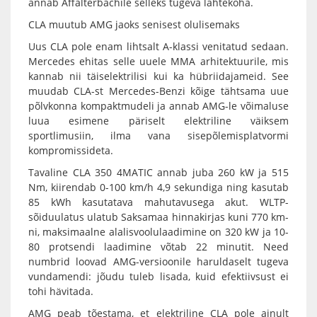
annab Affalterbachile selleks tugeva lähtekoha.
CLA muutub AMG jaoks senisest olulisemaks
Uus CLA pole enam lihtsalt A-klassi venitatud sedaan.
Mercedes ehitas selle uuele MMA arhitektuurile, mis
kannab nii täiselektrilisi kui ka hübriidajameid. See
muudab CLA-st Mercedes-Benzi kõige tähtsama uue
põlvkonna kompaktmudeli ja annab AMG-le võimaluse
luua esimene päriselt elektriline väiksem
sportlimusiin, ilma vana sisepõlemisplatvormi
kompromissideta.
Tavaline CLA 350 4MATIC annab juba 260 kW ja 515
Nm, kiirendab 0-100 km/h 4,9 sekundiga ning kasutab
85 kWh kasutatava mahutavusega akut. WLTP-
sõiduulatus ulatub Saksamaa hinnakirjas kuni 770 km-
ni, maksimaalne alalisvoolulaadimine on 320 kW ja 10-
80 protsendi laadimine võtab 22 minutit. Need
numbrid loovad AMG-versioonile haruldaselt tugeva
vundamendi: jõudu tuleb lisada, kuid efektiivsust ei
tohi hävitada.
AMG peab tõestama, et elektriline CLA pole ainult