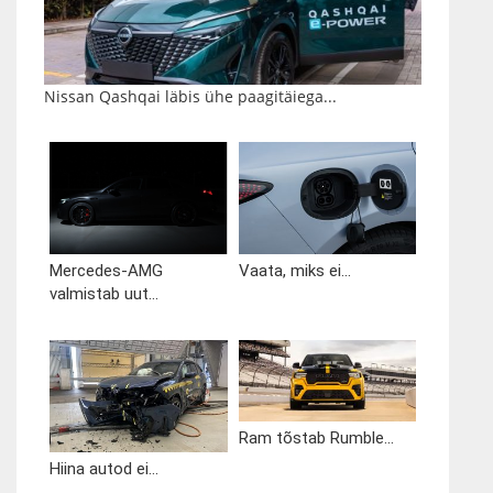
Nissan Qashqai läbis ühe paagitäiega...
Mercedes-AMG
Vaata, miks ei...
valmistab uut...
Ram tõstab Rumble...
Hiina autod ei...