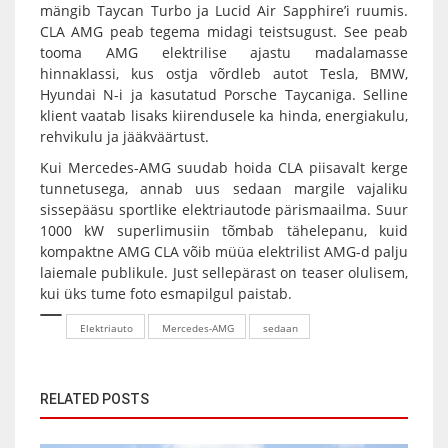
mängib Taycan Turbo ja Lucid Air Sapphire’i ruumis.
CLA AMG peab tegema midagi teistsugust. See peab
tooma AMG elektrilise ajastu madalamasse
hinnaklassi, kus ostja võrdleb autot Tesla, BMW,
Hyundai N-i ja kasutatud Porsche Taycaniga. Selline
klient vaatab lisaks kiirendusele ka hinda, energiakulu,
rehvikulu ja jääkväärtust.
Kui Mercedes-AMG suudab hoida CLA piisavalt kerge
tunnetusega, annab uus sedaan margile vajaliku
sissepääsu sportlike elektriautode pärismaailma. Suur
1000 kW superlimusiin tõmbab tähelepanu, kuid
kompaktne AMG CLA võib müüa elektrilist AMG-d palju
laiemale publikule. Just sellepärast on teaser olulisem,
kui üks tume foto esmapilgul paistab.
Elektriauto
Mercedes-AMG
sedaan
RELATED POSTS