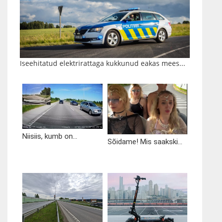
Iseehitatud elektrirattaga kukkunud eakas mees...
Niisiis, kumb on...
Sõidame! Mis saakski...