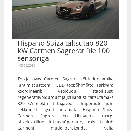
Hispano Suiza taltsutab 820
kW Carmen Sagrerat üle 100
sensoriga
05.08.2026
Tootja avas Carmen Sagrera sõidudünaamika
juhtimissüsteemi HSDD tööpõhimõtte. Tarkvara
koordineerib veojõudu, stabiilsust,
regeneratiivpidurdust ja jõujaotust, taltsutamaks
820 kW elektrilist tagaveolist hüperautot juhi
sekkumist liigselt piiramata. Hispano Suiza
Carmen Sagrera on Hispaania margi
täiselektriline luksushüperauto, mis kuulub
Carmeni mudeliperekonda. Nelja