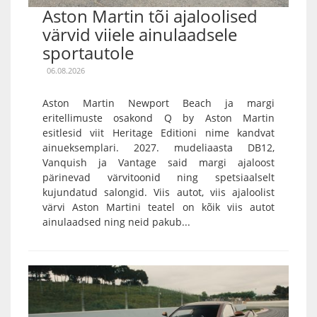
Aston Martin tõi ajaloolised
värvid viiele ainulaadsele
sportautole
06.08.2026
Aston Martin Newport Beach ja margi
eritellimuste osakond Q by Aston Martin
esitlesid viit Heritage Editioni nime kandvat
ainueksemplari. 2027. mudeliaasta DB12,
Vanquish ja Vantage said margi ajaloost
pärinevad värvitoonid ning spetsiaalselt
kujundatud salongid. Viis autot, viis ajaloolist
värvi Aston Martini teatel on kõik viis autot
ainulaadsed ning neid pakub...