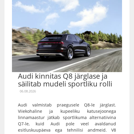
Audi kinnitas Q8 järglase ja
säilitab mudeli sportliku rolli
06.08.2026
Audi valmistab praegusele Q8-le järglast.
Viiekohaline ja kupeeliku katusejoonega
linnamaastur jätkab sportlikuma alternatiivina
Q7-le, kuid Audi pole veel avaldanud
esitluskuupäeva ega tehnilisi andmeid. V8