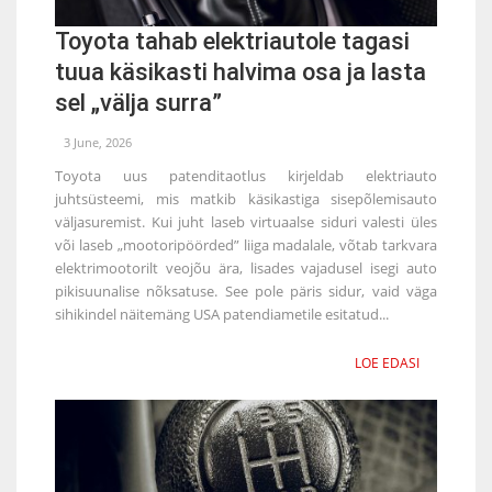
Toyota tahab elektriautole tagasi
tuua käsikasti halvima osa ja lasta
sel „välja surra”
3 June, 2026
Toyota uus patenditaotlus kirjeldab elektriauto
juhtsüsteemi, mis matkib käsikastiga sisepõlemisauto
väljasuremist. Kui juht laseb virtuaalse siduri valesti üles
või laseb „mootoripöörded” liiga madalale, võtab tarkvara
elektrimootorilt veojõu ära, lisades vajadusel isegi auto
pikisuunalise nõksatuse. See pole päris sidur, vaid väga
sihikindel näitemäng USA patendiametile esitatud...
LOE EDASI