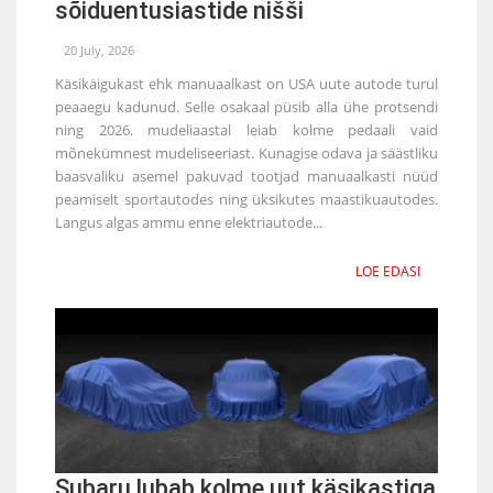
sõiduentusiastide nišši
20 July, 2026
Käsikäigukast ehk manuaalkast on USA uute autode turul
peaaegu kadunud. Selle osakaal püsib alla ühe protsendi
ning 2026. mudeliaastal leiab kolme pedaali vaid
mõnekümnest mudeliseeriast. Kunagise odava ja säästliku
baasvaliku asemel pakuvad tootjad manuaalkasti nüüd
peamiselt sportautodes ning üksikutes maastikuautodes.
Langus algas ammu enne elektriautode...
LOE EDASI
Subaru lubab kolme uut käsikastiga