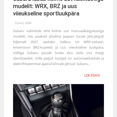
mudelit: WRX, BRZ ja uus
viieukseline sportluukpära
8 June, 2026
Subaru valmistab ette kolme uut manuaalkäigukastiga
mudelit, mis peaksid jõudma Jaapani turule järk-järgult
hiljemalt 2027. aastaks. Valikus on WRX-sedaan,
eriversioon BRZ-kupeest ja uus viieukseline luukpära,
millega Subaru püüab hoida elus seda osa margi
identiteedist, mille paljud tootjad on automaatkastide ja
elektrifitseerimise ajastul kõrvale jätnud. Subaru...
LOE EDASI