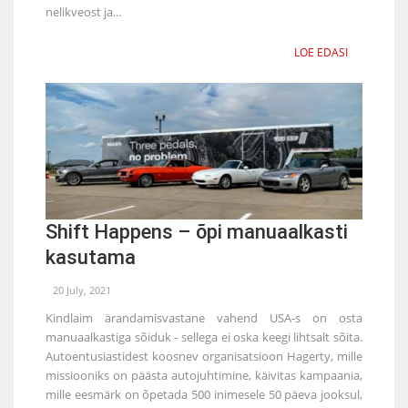
nelikveost ja...
LOE EDASI
Shift Happens – õpi manuaalkasti
kasutama
20 July, 2021
Kindlaim ärandamisvastane vahend USA-s on osta
manuaalkastiga sõiduk - sellega ei oska keegi lihtsalt sõita.
Autoentusiastidest koosnev organisatsioon Hagerty, mille
missiooniks on päästa autojuhtimine, käivitas kampaania,
mille eesmärk on õpetada 500 inimesele 50 päeva jooksul,