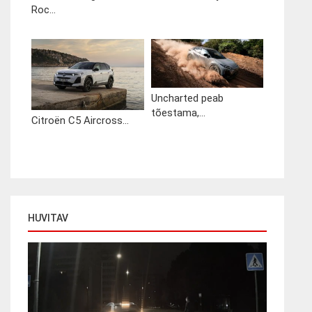
Roc...
Uncharted peab
tõestama,...
Citroën C5 Aircross...
HUVITAV