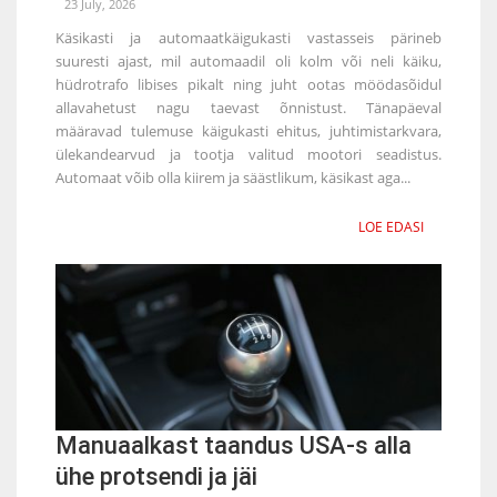
23 July, 2026
Käsikasti ja automaatkäigukasti vastasseis pärineb
suuresti ajast, mil automaadil oli kolm või neli käiku,
hüdrotrafo libises pikalt ning juht ootas möödasõidul
allavahetust nagu taevast õnnistust. Tänapäeval
määravad tulemuse käigukasti ehitus, juhtimistarkvara,
ülekandearvud ja tootja valitud mootori seadistus.
Automaat võib olla kiirem ja säästlikum, käsikast aga...
LOE EDASI
Manuaalkast taandus USA-s alla
ühe protsendi ja jäi