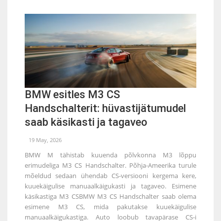
BMW esitles M3 CS
Handschalterit: hüvastijätumudel
saab käsikasti ja tagaveo
19 May, 2026
BMW M tähistab kuuenda põlvkonna M3 lõppu
erimudeliga M3 CS Handschalter. Põhja-Ameerika turule
mõeldud sedaan ühendab CS-versiooni kergema kere,
kuuekäigulise manuaalkäigukasti ja tagaveo. Esimene
käsikastiga M3 CSBMW M3 CS Handschalter saab olema
esimene M3 CS, mida pakutakse kuuekäigulise
manuaalkäigukastiga. Auto loobub tavapärase CS-i