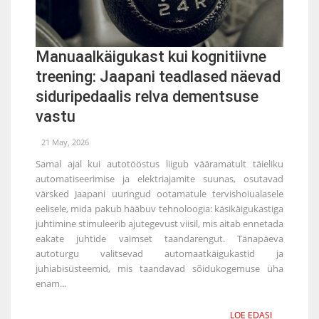
Manuaalkäigukast kui kognitiivne
treening: Jaapani teadlased näevad
siduripedaalis relva dementsuse
vastu
21 May, 2026
Samal ajal kui autotööstus liigub vääramatult täieliku
automatiseerimise ja elektriajamite suunas, osutavad
värsked Jaapani uuringud ootamatule tervishoiualasele
eelisele, mida pakub hääbuv tehnoloogia: käsikäigukastiga
juhtimine stimuleerib ajutegevust viisil, mis aitab ennetada
eakate juhtide vaimset taandarengut. Tänapäeva
autoturgu valitsevad automaatkäigukastid ja
juhiabisüsteemid, mis taandavad sõidukogemuse üha
enam...
LOE EDASI