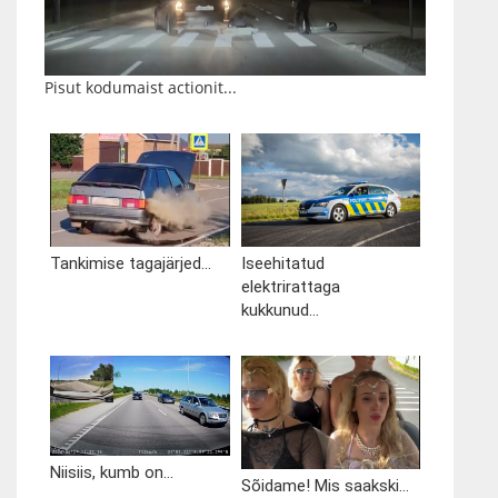
Pisut kodumaist actionit...
Tankimise tagajärjed...
Iseehitatud
elektrirattaga
kukkunud...
Niisiis, kumb on...
Sõidame! Mis saakski...