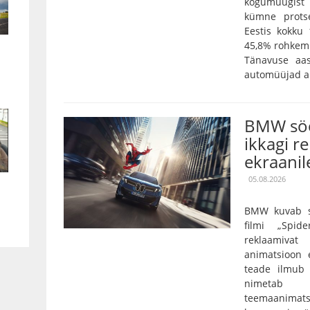
kogumüügist 
kümne prots
Eestis kokku
45,8% rohkem 
Tänavuse aa
automüüjad an
BMW söö
ikkagi r
ekraanil
05.08.2026
BMW kuvab so
filmi „Spi
reklaamivat
animatsioon e
teade ilmub 
nimetab 
teemaanimatsi