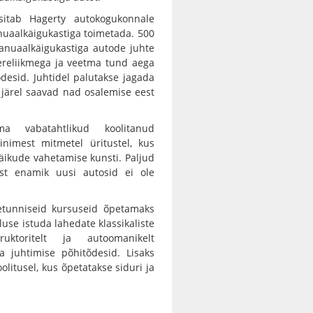
sitab Hagerty autokogukonnale
nuaalkäigukastiga toimetada. 500
nuaalkäigukastiga autode juhte
reliikmega ja veetma tund aega
õdesid. Juhtidel palutakse jagada
järel saavad nad osalemise eest
 vabatahtlikud koolitanud
nimest mitmetel üritustel, kus
 käikude vahetamise kunsti. Paljud
est enamik uusi autosid ei ole
etunniseid kursuseid õpetamaks
use istuda lahedate klassikaliste
ktoritelt ja autoomanikelt
a juhtimise põhitõdesid. Lisaks
litusel, kus õpetatakse siduri ja