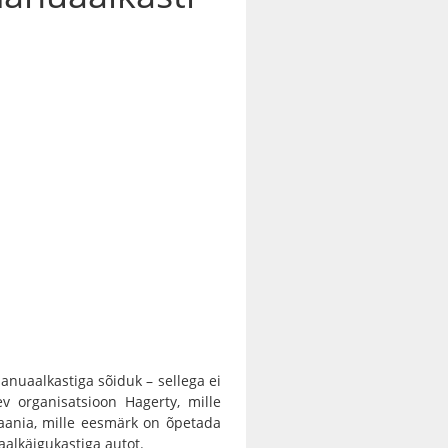
nuaalkastiga sõiduk – sellega ei
ev organisatsioon Hagerty, mille
paania, mille eesmärk on õpetada
aalkäigukastiga autot.