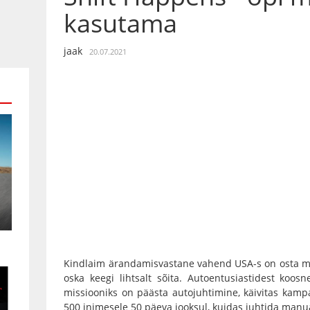
kasutama
jaak
20.07.2021
Kindlaim ärandamisvastane vahend USA-s on osta ma
oska keegi lihtsalt sõita. Autoentusiastidest koosn
missiooniks on päästa autojuhtimine, käivitas kam
500 inimesele 50 päeva jooksul, kuidas juhtida manu