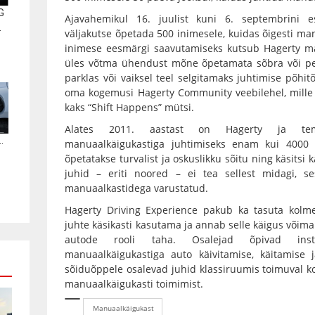
G
Ajavahemikul 16. juulist kuni 6. septembrini e
.
väljakutse õpetada 500 inimesele, kuidas õigesti ma
inimese eesmärgi saavutamiseks kutsub Hagerty ma
üles võtma ühendust mõne õpetamata sõbra või pe
parklas või vaiksel teel selgitamaks juhtimise põhit
oma kogemusi Hagerty Community veebilehel, mille 
kaks “Shift Happens” mütsi.
Alates 2011. aastast on Hagerty ja tema
.
manuaalkäigukastiga juhtimiseks enam kui 4000 i
õpetatakse turvalist ja oskuslikku sõitu ning käsitsi
juhid – eriti noored – ei tea sellest midagi, s
manuaalkastidega varustatud.
Hagerty Driving Experience pakub ka tasuta kolm
juhte käsikasti kasutama ja annab selle käigus võimal
autode rooli taha. Osalejad õpivad instru
manuaalkäigukastiga auto käivitamise, käitamise j
sõiduõppele osalevad juhid klassiruumis toimuval koo
manuaalkäigukasti toimimist.
Manuaalkäigukast