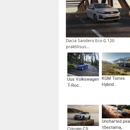
Dacia Sandero Eco-G 120
praktilisus...
KGM Torres
Uus Volkswagen
Hybrid:...
T-Roc...
Uncharted pea
tõestama,...
Citroën C5