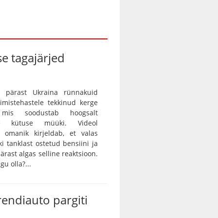
e tagajärjed
 pärast Ukraina rünnakuid
rimistehastele tekkinud kerge
, mis soodustab hoogsalt
tse kütuse müüki. Videol
 omanik kirjeldab, et valas
ki tanklast ostetud bensiini ja
ärast algas selline reaktsioon.
gu olla?...
rendiauto pargiti