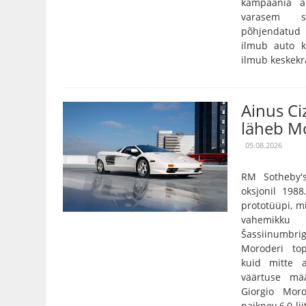
kampaania är
varasem s
põhjendatud
ilmub auto kä
ilmub keskekra
Ainus C
läheb Mo
05.08.2026
RM Sotheby'
oksjonil 198
prototüüpi, m
vahemikku 
Šassiinumbri
Moroderi to
kuid mitte 
väärtuse mää
Giorgio Mor
paiknev 6,0-li