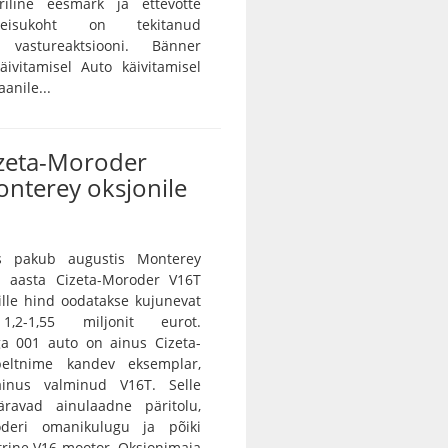
iline eesmärk ja ettevõtte
eisukoht on tekitanud
 vastureaktsiooni. Bänner
ivitamisel Auto käivitamisel
anile...
izeta-Moroder
nterey oksjonile
s pakub augustis Monterey
8. aasta Cizeta-Moroder V16T
ille hind oodatakse kujunevat
1,2-1,55 miljonit eurot.
ga 001 auto on ainus Cizeta-
peltnime kandev eksemplar,
ainus valminud V16T. Selle
ravad ainulaadne päritolu,
oderi omanikulugu ja põiki
itrine V16-mootor. Oksjonimaja