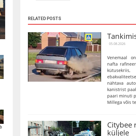
RELATED POSTS
Tankimis
05.08.2026
Venemaal on
nafta rafinee
kütusekriis
ebakvalitee
nähtava auto
kanistrist paa
paari minuti p
Millega võis te
Citybee 
b
küljele