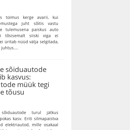
as toimus kerge avarii, kui
emustega juht sõitis vastu
ille tulemusena paiskus auto
gi tõsisemalt siiski viga ei
ei üritab nüüd välja selgitada,
juhtus....
te sõiduautode
ib kasvus:
utode müük tegi
se tõusu
sõiduautode turul jätkus
pokas kasv. Eriti silmapaistva
d elektriautod, mille osakaal