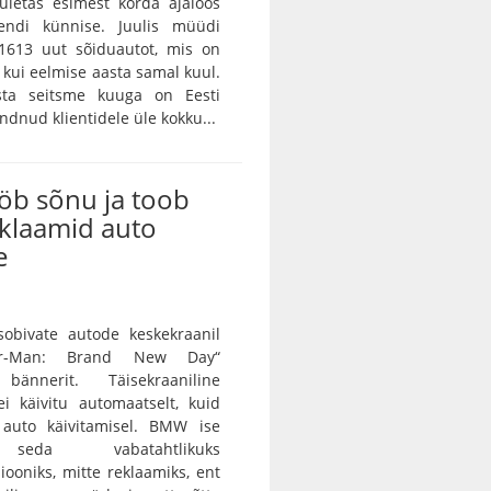
ületas esimest korda ajaloos
endi künnise. Juulis müüdi
 1613 uut sõiduautot, mis on
kui eelmise aasta samal kuul.
sta seitsme kuuga on Eesti
dnud klientidele üle kokku...
b sõnu ja toob
eklaamid auto
e
bivate autode keskekraanil
der-Man: Brand New Day“
 bännerit. Täisekraaniline
i käivitu automaatselt, kuid
auto käivitamisel. BMW ise
seda vabatahtlikuks
ooniks, mitte reklaamiks, ent