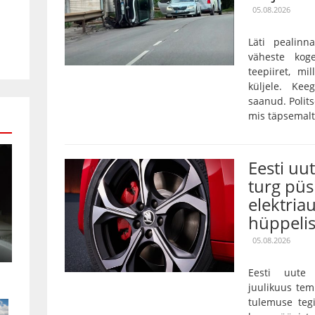
05.08.2026
Läti pealinn
väheste kog
teepiiret, m
küljele. Kee
saanud. Polits
mis täpsemalt 
Eesti uu
turg püs
elektria
hüppeli
05.08.2026
Eesti uute 
juulikuus tem
tulemuse tegi