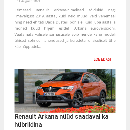
11 August, 2021
Esimesed Renault Arkana-nimelised sõidukid nägi
ilmavalgust 2019. aastal, kuid neid müüdi vaid Venemaal
ning need ehitati Dacia Dusteri põhjale. Kuid juba aasta ja
mõned kuud hiljem esitleti Arkana euroversiooni.
Vaatamata välisele sarnasusele võib nende kahe mudeli
ühised sõlmed, lahendused ja keredetailid sisuliselt ühe
käe näppudel...
LOE EDASI
Renault Arkana nüüd saadaval ka
hübriidina