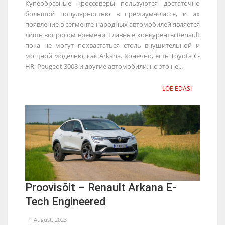
Купеобразные кроссоверы пользуются достаточно
большой популярностью в премиум-классе, и их
появление в сегменте народных автомобилей является
лишь вопросом времени. Главные конкуренты Renault
пока не могут похвастаться столь внушительной и
мощной моделью, как Arkana. Конечно, есть Toyota C-
HR, Peugeot 3008 и другие автомобили, но это не...
LOE EDASI
Proovisõit – Renault Arkana E-
Tech Engineered
1 August, 2023