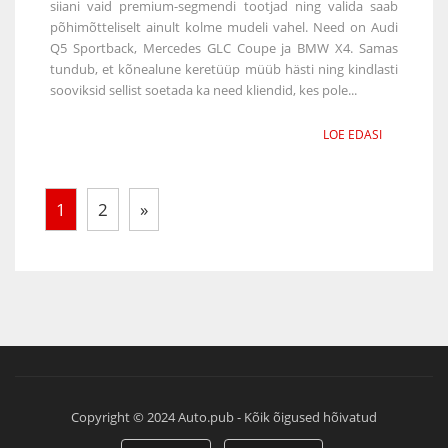
siiani vaid premium-segmendi tootjad ning valida saab
põhimõtteliselt ainult kolme mudeli vahel. Need on Audi
Q5 Sportback, Mercedes GLC Coupe ja BMW X4. Samas
tundub, et kõnealune keretüüp müüb hästi ning kindlasti
sooviksid sellist soetada ka need kliendid, kes pole...
LOE EDASI
1
2
»
Copyright © 2024 Auto.pub - Kõik õigused hõivatud