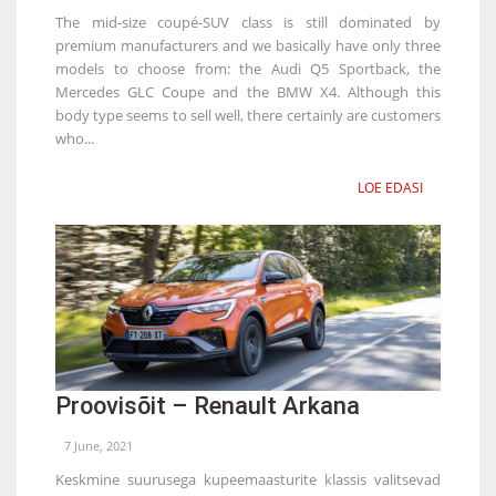
The mid-size coupé-SUV class is still dominated by
premium manufacturers and we basically have only three
models to choose from: the Audi Q5 Sportback, the
Mercedes GLC Coupe and the BMW X4. Although this
body type seems to sell well, there certainly are customers
who...
LOE EDASI
Proovisõit – Renault Arkana
7 June, 2021
Keskmine suurusega kupeemaasturite klassis valitsevad