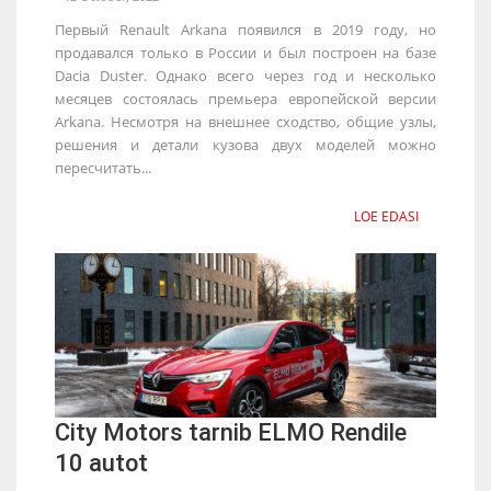
Первый Renault Arkana появился в 2019 году, но
продавался только в России и был построен на базе
Dacia Duster. Однако всего через год и несколько
месяцев состоялась премьера европейской версии
Arkana. Несмотря на внешнее сходство, общие узлы,
решения и детали кузова двух моделей можно
пересчитать...
LOE EDASI
City Motors tarnib ELMO Rendile
10 autot