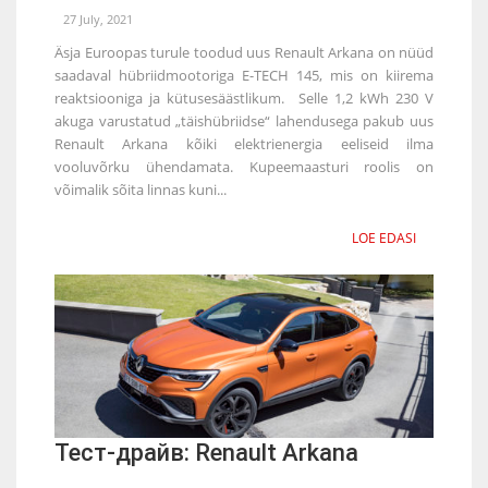
27 July, 2021
Äsja Euroopas turule toodud uus Renault Arkana on nüüd
saadaval hübriidmootoriga E-TECH 145, mis on kiirema
reaktsiooniga ja kütusesäästlikum. Selle 1,2 kWh 230 V
akuga varustatud „täishübriidse“ lahendusega pakub uus
Renault Arkana kõiki elektrienergia eeliseid ilma
vooluvõrku ühendamata. Kupeemaasturi roolis on
võimalik sõita linnas kuni...
LOE EDASI
Тест-драйв: Renault Arkana