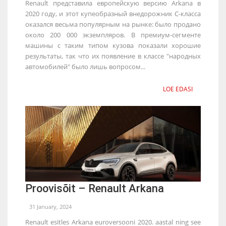
Renault представила европейскую версию Arkana в
2020 году, и этот купеобразный внедорожник C-класса
оказался весьма популярным на рынке: было продано
около 200 000 экземпляров. В премиум-сегменте
машины с таким типом кузова показали хорошие
результаты, так что их появление в классе "народных
автомобилей" было лишь вопросом...
LOE EDASI
Proovisõit – Renault Arkana
31 January, 2024
Renault esitles Arkana euroversooni 2020. aastal ning see