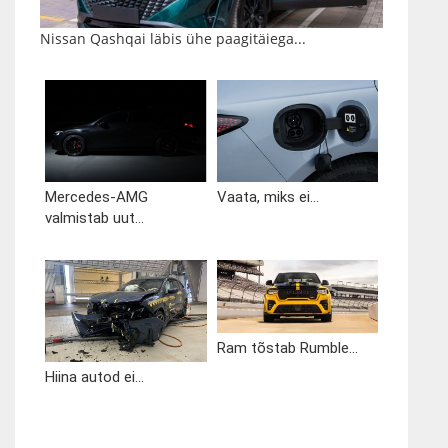
Nissan Qashqai läbis ühe paagitäiega...
Mercedes-AMG
Vaata, miks ei...
valmistab uut...
Ram tõstab Rumble...
Hiina autod ei...