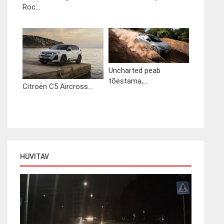
Roc...
Uncharted peab
tõestama,...
Citroën C5 Aircross...
HUVITAV