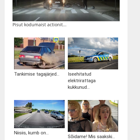
Pisut kodumaist actionit...
Tankimise tagajärjed...
Iseehitatud
elektrirattaga
kukkunud...
Niisiis, kumb on...
Sõidame! Mis saakski...