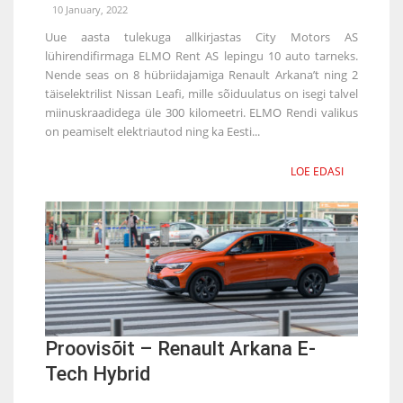
10 January, 2022
Uue aasta tulekuga allkirjastas City Motors AS
lühirendifirmaga ELMO Rent AS lepingu 10 auto tarneks.
Nende seas on 8 hübriidajamiga Renault Arkana’t ning 2
täiselektrilist Nissan Leafi, mille sõiduulatus on isegi talvel
miinuskraadidega üle 300 kilomeetri. ELMO Rendi valikus
on peamiselt elektriautod ning ka Eesti...
LOE EDASI
Proovisõit – Renault Arkana E-
Tech Hybrid