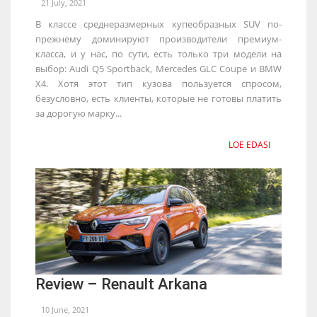
21 July, 2021
В классе среднеразмерных купеобразных SUV по-
прежнему доминируют производители премиум-
класса, и у нас, по сути, есть только три модели на
выбор: Audi Q5 Sportback, Mercedes GLC Coupe и BMW
X4. Хотя этот тип кузова пользуется спросом,
безусловно, есть клиенты, которые не готовы платить
за дорогую марку...
LOE EDASI
Review – Renault Arkana
10 June, 2021