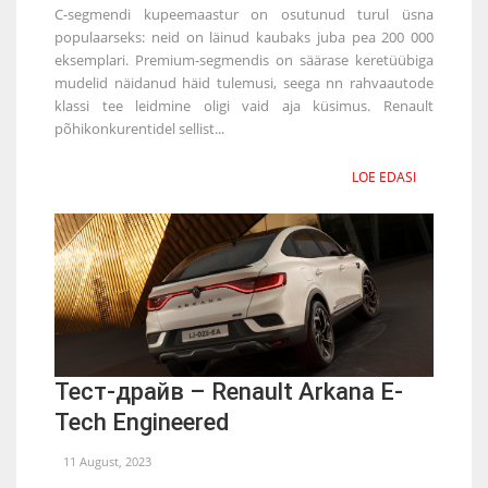
C-segmendi kupeemaastur on osutunud turul üsna
populaarseks: neid on läinud kaubaks juba pea 200 000
eksemplari. Premium-segmendis on säärase keretüübiga
mudelid näidanud häid tulemusi, seega nn rahvaautode
klassi tee leidmine oligi vaid aja küsimus. Renault
põhikonkurentidel sellist...
LOE EDASI
Тест-драйв – Renault Arkana E-
Tech Engineered
11 August, 2023