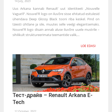
14 July, 2023
Uus Arkana kannab Renault’ uut identiteeti „Nouvelle
Vague’il”. Nouvel'R logo on iluvõre sisse ehitatud esitulesid
ühendava Deep Glossy Black tooni riba keskel. Pind on
täiesti ühtlane ja sile, muutes selle veelgi elegantsemaks.
Nouvel'R logo disain annab aluse iluvõre uuele mustrile –
sihilikult struktureerimata teemantide valik,...
LOE EDASI
Тест-драйв – Renault Arkana E-
Tech
12 October, 2022