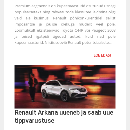
Premium-segmendis on kupeemaasturid osutunud üsnagi
populaarseteks ning rahvaautode klassi tee leidmine oligi
vaid aja küsimus. Renault põhikonkurentidel sellist
imposantse ja jõulise olekuga mudelit veel pole.
Loomulikult eksisteerivad Toyota C-HR või Peugeot 3008
ja teised igatpidi ägedad autod, kuid nad pole
kupeemaasturid. Niisiis soovib Renault potentsiaalsete...
LOE EDASI
Renault Arkana uueneb ja saab uue
tippvarustuse