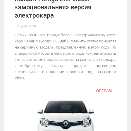
«эмоциональная» версия
электрокара
27 July, 2020
Целых семь лет понадобилось электрическому сити-
кару Renault Twingo Z.E., дабы сменить статус концепта
на серийную модель, представленную в этом году. Ну
а, вероятно, чтобы в некотором роде компенсировать
столь затяжной процесс выхода на рынок электрокара,
сентябрьскому старту продаж посвящено
специальное исполнение новинки под названием
Vibes,...
LOE EDASI