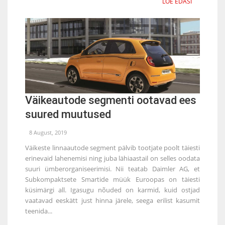
LOE EDASI
Väikeautode segmenti ootavad ees
suured muutused
8 August, 2019
Väikeste linnaautode segment pälvib tootjate poolt täiesti
erinevaid lahenemisi ning juba lähiaastail on selles oodata
suuri ümberorganiseerimisi. Nii teatab Daimler AG, et
Subkompaktsete Smartide müük Euroopas on täiesti
küsimärgi all. Igasugu nõuded on karmid, kuid ostjad
vaatavad eeskätt just hinna järele, seega erilist kasumit
teenida...