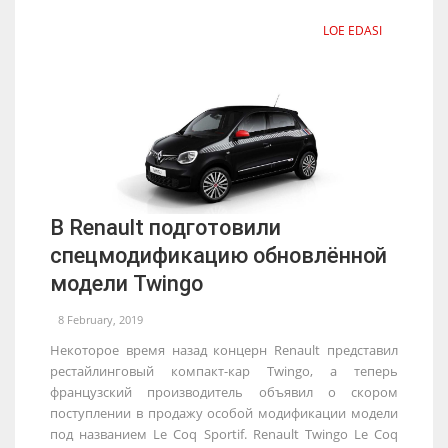
LOE EDASI
В Renault подготовили
спецмодификацию обновлённой
модели Twingo
8 February, 2019
Некоторое время назад концерн Renault представил
рестайлинговый компакт-кар Twingo, а теперь
французский производитель объявил о скором
поступлении в продажу особой модификации модели
под названием Le Coq Sportif. Renault Twingo Le Coq