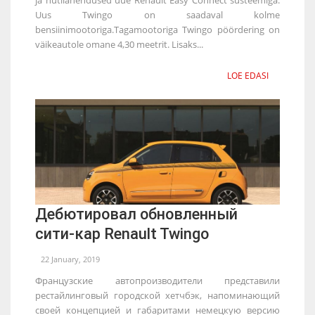
Uus Twingo on saadaval kolme
bensiinimootoriga.Tagamootoriga Twingo pöördering on
väikeautole omane 4,30 meetrit. Lisaks...
LOE EDASI
Дебютировал обновленный
сити-кар Renault Twingo
22 January, 2019
Французские автопроизводители представили
рестайлинговый городской хетчбэк, напоминающий
своей концепцией и габаритами немецкую версию