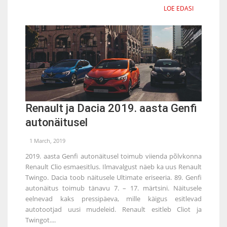
LOE EDASI
Renault ja Dacia 2019. aasta Genfi
autonäitusel
1 March, 2019
2019. aasta Genfi autonäitusel toimub viienda põlvkonna
Renault Clio esmaesitlus. Ilmavalgust näeb ka uus Renault
Twingo. Dacia toob näitusele Ultimate eriseeria. 89. Genfi
autonäitus toimub tänavu 7. – 17. märtsini. Näitusele
eelnevad kaks pressipäeva, mille käigus esitlevad
autotootjad uusi mudeleid. Renault esitleb Cliot ja
Twingot....