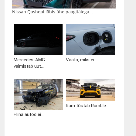
Nissan Qashqai läbis ühe paagitäiega...
Mercedes-AMG
Vaata, miks ei...
valmistab uut...
Ram tõstab Rumble...
Hiina autod ei...