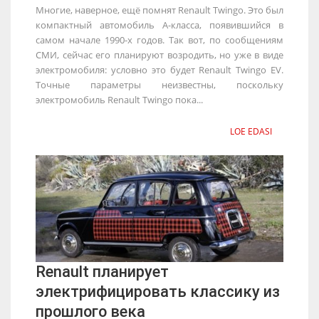
Многие, наверное, ещё помнят Renault Twingo. Это был
компактный автомобиль А-класса, появившийся в
самом начале 1990-х годов. Так вот, по сообщениям
СМИ, сейчас его планируют возродить, но уже в виде
электромобиля: условно это будет Renault Twingo EV.
Точные параметры неизвестны, поскольку
электромобиль Renault Twingo пока...
LOE EDASI
Renault планирует
электрифицировать классику из
прошлого века