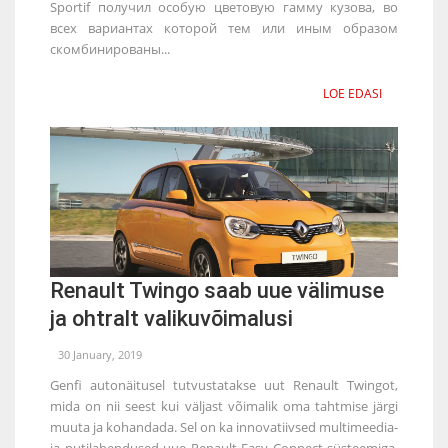
Sportif получил особую цветовую гамму кузова, во
всех вариантах которой тем или иным образом
скомбинированы...
LOE EDASI
Renault Twingo saab uue välimuse
ja ohtralt valikuvõimalusi
30 January, 2019
Genfi autonäitusel tutvustatakse uut Renault Twingot,
mida on nii seest kui väljast võimalik oma tahtmise järgi
muuta ja kohandada. Sel on ka innovatiivsed multimeedia-
ja nutilahendused uue Renault Easy Connect süsteemiga.