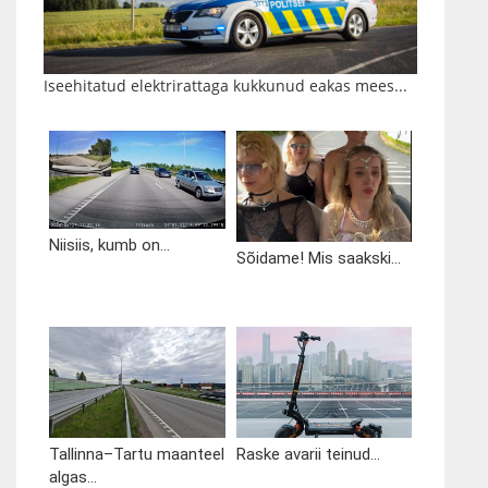
Iseehitatud elektrirattaga kukkunud eakas mees...
Niisiis, kumb on...
Sõidame! Mis saakski...
Tallinna–Tartu maanteel
Raske avarii teinud...
algas...