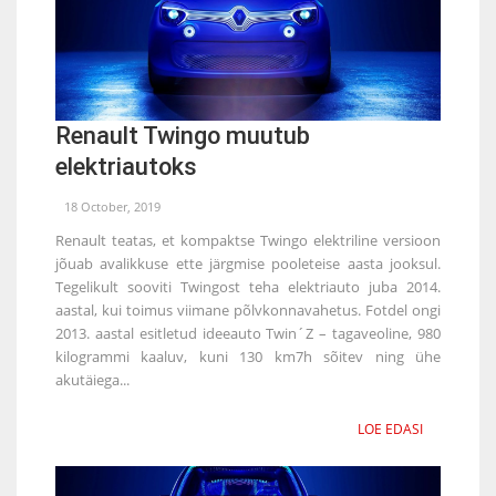
Renault Twingo muutub
elektriautoks
18 October, 2019
Renault teatas, et kompaktse Twingo elektriline versioon
jõuab avalikkuse ette järgmise pooleteise aasta jooksul.
Tegelikult sooviti Twingost teha elektriauto juba 2014.
aastal, kui toimus viimane põlvkonnavahetus. Fotdel ongi
2013. aastal esitletud ideeauto Twin´Z – tagaveoline, 980
kilogrammi kaaluv, kuni 130 km7h sõitev ning ühe
akutäiega...
LOE EDASI