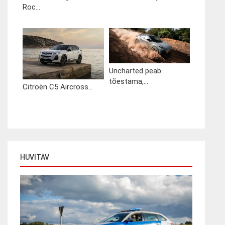
Roc...
Uncharted peab
tõestama,...
Citroën C5 Aircross...
HUVITAV