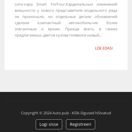
сити-кара Smart ForFour.Кардинальных изменений
внешности у нового представителя модельного ряда
не произошло, но отдельные детали обновлений
сделали компактный автомобильчик более
элегантным и ярким. Прежде всего, в гамме
предлагаемых цветов кузова появился новый...
LOE EDASI
Copyright © 2024 Auto.pub - Kõik õigused hõivatud
Logi sisse
Registreeri