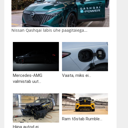
Nissan Qashqai läbis ühe paagitäiega...
Mercedes-AMG
Vaata, miks ei...
valmistab uut...
Ram tõstab Rumble...
Hiina autod ei...