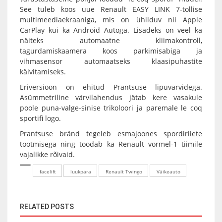
See tuleb koos uue Renault EASY LINK 7-tollise
multimeediaekraaniga, mis on ühilduv nii Apple
CarPlay kui ka Android Autoga. Lisadeks on veel ka
näiteks automaatne kliimakontroll,
tagurdamiskaamera koos parkimisabiga ja
vihmasensor automaatseks klaasipuhastite
käivitamiseks.
Eriversioon on ehitud Prantsuse lipuvärvidega.
Asümmetriline värvilahendus jätab kere vasakule
poole puna-valge-sinise trikoloori ja paremale le coq
sportifi logo.
Prantsuse bränd tegeleb esmajoones spordiriiete
tootmisega ning toodab ka Renault vormel-1 tiimile
vajalikke rõivaid.
facelift
luukpära
Renault Twingo
Väikeauto
RELATED POSTS