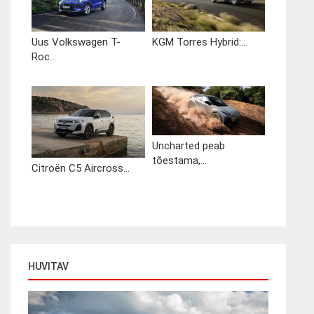
Uus Volkswagen T-
KGM Torres Hybrid:...
Roc...
Uncharted peab
tõestama,...
Citroën C5 Aircross...
HUVITAV