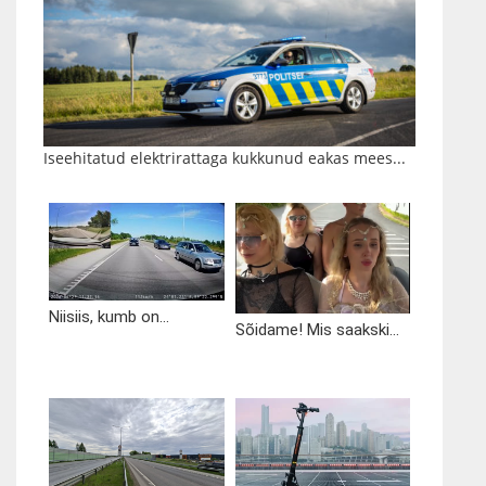
Iseehitatud elektrirattaga kukkunud eakas mees...
Niisiis, kumb on...
Sõidame! Mis saakski...