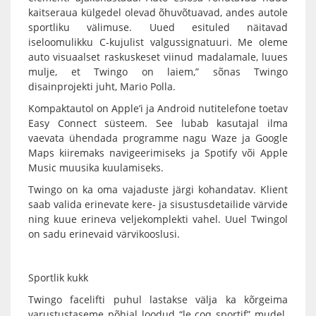
kaitseraua külgedel olevad õhuvõtuavad, andes autole
sportliku välimuse. Uued esituled näitavad
iseloomulikku C-kujulist valgussignatuuri. Me oleme
auto visuaalset raskuskeset viinud madalamale, luues
mulje, et Twingo on laiem,” sõnas Twingo
disainprojekti juht, Mario Polla.
Kompaktautol on Apple’i ja Android nutitelefone toetav
Easy Connect süsteem. See lubab kasutajal ilma
vaevata ühendada programme nagu Waze ja Google
Maps kiiremaks navigeerimiseks ja Spotify või Apple
Music muusika kuulamiseks.
Twingo on ka oma vajaduste järgi kohandatav. Klient
saab valida erinevate kere- ja sisustusdetailide värvide
ning kuue erineva veljekomplekti vahel. Uuel Twingol
on sadu erinevaid värvikooslusi.
Sportlik kukk
Twingo facelifti puhul lastakse välja ka kõrgeima
varustustaseme põhjal loodud “le coq sportif” mudel.