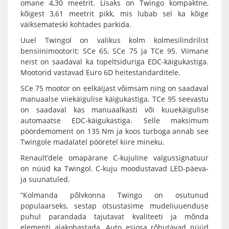
omane 4,30 meetrit. Lisaks on Twingo kompaktne,
kõigest 3,61 meetrit pikk, mis lubab sel ka kõige
väiksemateski kohtades parkida.
Uuel Twingol on valikus kolm kolmesilindrilist
bensiinimootorit: SCe 65, SCe 75 ja TCe 95. Viimane
neist on saadaval ka topeltsiduriga EDC-käigukastiga.
Mootorid vastavad Euro 6D heitestandarditele.
SCe 75 mootor on eelkäijast võimsam ning on saadaval
manuaalse viiekäigulise käigukastiga. TCe 95 seevastu
on saadaval kas manuaalkasti või kuuekäigulise
automaatse EDC-käigukastiga. Selle maksimum
pöördemoment on 135 Nm ja koos turboga annab see
Twingole madalatel pööretel kiire mineku.
Renault’dele omapärane C-kujuline valgussignatuur
on nüüd ka Twingol. C-kuju moodustavad LED-päeva-
ja suunatuled.
“Kolmanda põlvkonna Twingo on osutunud
populaarseks, sestap otsustasime mudeliuuenduse
puhul parandada tajutavat kvaliteeti ja mõnda
elementi ajakohastada. Auto esiosa rõhutavad nüüd