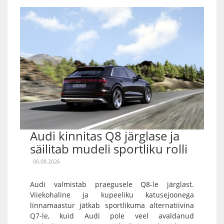
Audi kinnitas Q8 järglase ja
säilitab mudeli sportliku rolli
06.08.2026
Audi valmistab praegusele Q8-le järglast.
Viiekohaline ja kupeeliku katusejoonega
linnamaastur jätkab sportlikuma alternatiivina
Q7-le, kuid Audi pole veel avaldanud