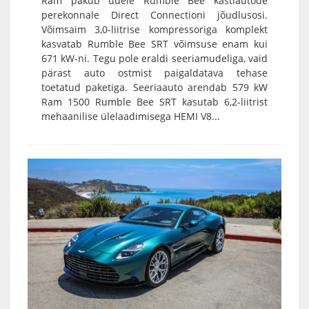
Ram pakub uuele Rumble Bee kastiautode
perekonnale Direct Connectioni jõudlusosi.
Võimsaim 3,0-liitrise kompressoriga komplekt
kasvatab Rumble Bee SRT võimsuse enam kui
671 kW-ni. Tegu pole eraldi seeriamudeliga, vaid
pärast auto ostmist paigaldatava tehase
toetatud paketiga. Seeriaauto arendab 579 kW
Ram 1500 Rumble Bee SRT kasutab 6,2-liitrist
mehaanilise ülelaadimisega HEMI V8...