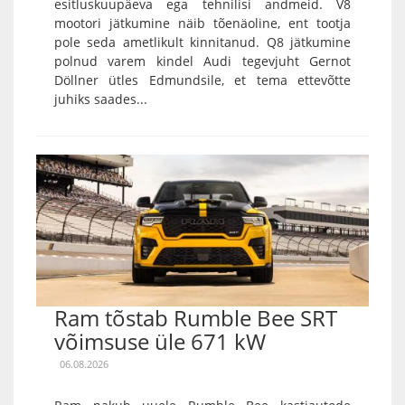
esitluskuupäeva ega tehnilisi andmeid. V8
mootori jätkumine näib tõenäoline, ent tootja
pole seda ametlikult kinnitanud. Q8 jätkumine
polnud varem kindel Audi tegevjuht Gernot
Döllner ütles Edmundsile, et tema ettevõtte
juhiks saades...
Ram tõstab Rumble Bee SRT
võimsuse üle 671 kW
06.08.2026