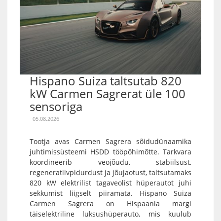
Hispano Suiza taltsutab 820
kW Carmen Sagrerat üle 100
sensoriga
05.08.2026
Tootja avas Carmen Sagrera sõidudünaamika
juhtimissüsteemi HSDD tööpõhimõtte. Tarkvara
koordineerib veojõudu, stabiilsust,
regeneratiivpidurdust ja jõujaotust, taltsutamaks
820 kW elektrilist tagaveolist hüperautot juhi
sekkumist liigselt piiramata. Hispano Suiza
Carmen Sagrera on Hispaania margi
täiselektriline luksushüperauto, mis kuulub