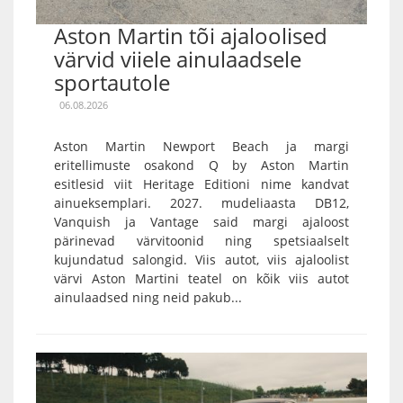
Aston Martin tõi ajaloolised
värvid viiele ainulaadsele
sportautole
06.08.2026
Aston Martin Newport Beach ja margi
eritellimuste osakond Q by Aston Martin
esitlesid viit Heritage Editioni nime kandvat
ainueksemplari. 2027. mudeliaasta DB12,
Vanquish ja Vantage said margi ajaloost
pärinevad värvitoonid ning spetsiaalselt
kujundatud salongid. Viis autot, viis ajaloolist
värvi Aston Martini teatel on kõik viis autot
ainulaadsed ning neid pakub...