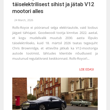
täiselektrilisest sihist ja jätab V12
mootori alles
24 March, 2026
Rolls-Royce ei pööranud selga elektriautole, vaid loobus
jäigast tähtajast. Goodwoodi tootja kinnitas 2022. aastal,
et kogu mudelivalik muutub 2030. aasta lõpuks
täiselektriliseks, kuid 18. märtsil 2026 teatas tegevjuht
Chris Brownridge, et ettevõte jätkab ka V12-mootoriga
autode tootmist, lähtudes klientide nõudlusest ja
muutunud regulatiivsest keskkonnast. Rolls-Royce’i...
LOE EDASI