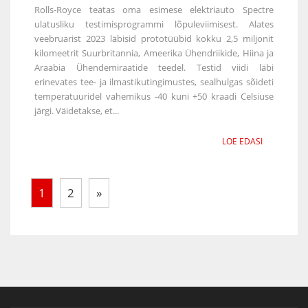
Rolls-Royce teatas oma esimese elektriauto Spectre
ulatusliku testimisprogrammi lõpuleviimisest. Alates
veebruarist 2023 läbisid prototüübid kokku 2,5 miljonit
kilomeetrit Suurbritannia, Ameerika Ühendriikide, Hiina ja
Araabia Ühendemiraatide teedel. Testid viidi läbi
erinevates tee- ja ilmastikutingimustes, sealhulgas sõideti
temperatuuridel vahemikus -40 kuni +50 kraadi Celsiuse
järgi. Väidetakse, et...
LOE EDASI
1
2
»