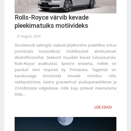
Rolls-Royce värvib kevade
pleekimatuiks motiivideks
27 August, 2025
Goodwoodi salongist saabub järjekordne poeetiline üritus
joonistada looduslikust tsüklilisusest eksklusiivset
disainifilosoofiat. Seekord muudeti kevad luksusautoks.
Rolls-Royce avalikustas Spectre eriseeria, millele on
pandud nimi Inspired by Primavera. Tegemist on
kavatsusega kinnistada kevade mööduv võlu
nahkpolstrisse, käsitsi graveeritud puidupaneelidesse ja
23-tollistesse velgedesse, mille kuju pidavat meenutama
õide...
LOE EDASI