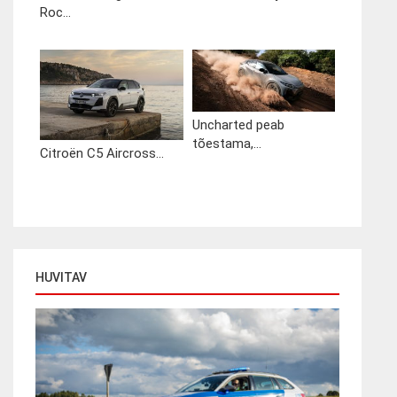
Roc...
Uncharted peab
tõestama,...
Citroën C5 Aircross...
HUVITAV