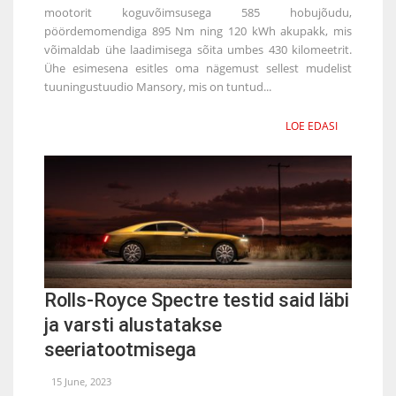
mootorit koguvõimsusega 585 hobujõudu,
pöördemomendiga 895 Nm ning 120 kWh akupakk, mis
võimaldab ühe laadimisega sõita umbes 430 kilomeetrit.
Ühe esimesena esitles oma nägemust sellest mudelist
tuuningustuudio Mansory, mis on tuntud...
LOE EDASI
Rolls-Royce Spectre testid said läbi
ja varsti alustatakse
seeriatootmisega
15 June, 2023