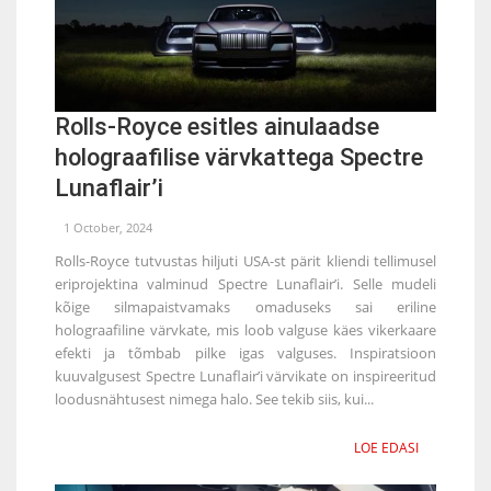
Rolls-Royce esitles ainulaadse
holograafilise värvkattega Spectre
Lunaflair’i
1 October, 2024
Rolls-Royce tutvustas hiljuti USA-st pärit kliendi tellimusel
eriprojektina valminud Spectre Lunaflair’i. Selle mudeli
kõige silmapaistvamaks omaduseks sai eriline
holograafiline värvkate, mis loob valguse käes vikerkaare
efekti ja tõmbab pilke igas valguses. Inspiratsioon
kuuvalgusest Spectre Lunaflair’i värvikate on inspireeritud
loodusnähtusest nimega halo. See tekib siis, kui...
LOE EDASI