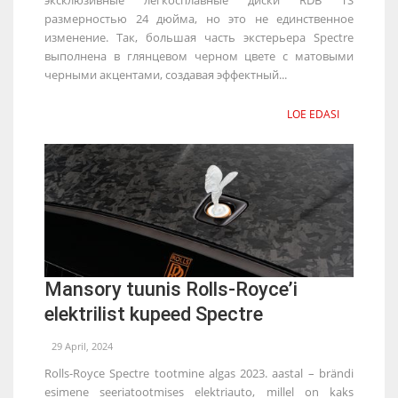
размерностью 24 дюйма, но это не единственное
изменение. Так, большая часть экстерьера Spectre
выполнена в глянцевом черном цвете с матовыми
черными акцентами, создавая эффектный...
LOE EDASI
Mansory tuunis Rolls-Royce’i
elektrilist kupeed Spectre
29 April, 2024
Rolls-Royce Spectre tootmine algas 2023. aastal – brändi
esimene seeriatootmises elektriauto, millel on kaks