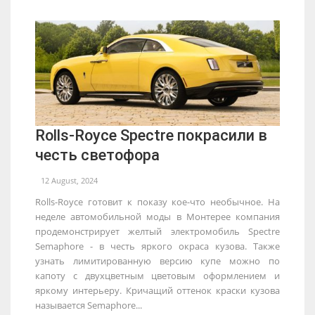
Rolls-Royce Spectre покрасили в
честь светофора
12 August, 2024
Rolls-Royce готовит к показу кое-что необычное. На
неделе автомобильной моды в Монтерее компания
продемонстрирует желтый электромобиль Spectre
Semaphore - в честь яркого окраса кузова. Также
узнать лимитированную версию купе можно по
капоту с двухцветным цветовым оформлением и
яркому интерьеру. Кричащий оттенок краски кузова
называется Semaphore...