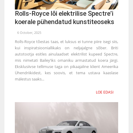
Rolls-Royce lõi elektrilise Spectre’i
koerale pühendatud kunstiteoseks
6 October, 2025
Rolls-Royce tõestas taas, et luksus ei tunne piire isegi siis,
kui inspiratsiooniallikaks on neljajalgne sõber. Briti
autotootja esitles ainulaadset elektrilist kupeed Spectre,
mis nimetati Bailey’iks omaniku armastatud koera järgi.
Eksklusiivse tellimuse taga on pikaajaline klient Ameerika
Ühendriikidest, kes soovis, et tema ustava kaaslase
mälestus saaks...
LOE EDASI