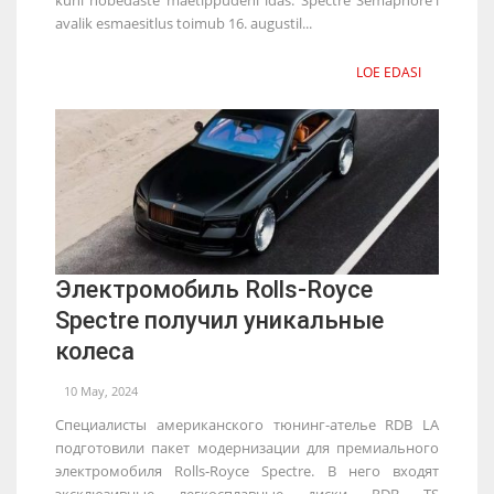
avalik esmaesitlus toimub 16. augustil...
LOE EDASI
Электромобиль Rolls-Royce
Spectre получил уникальные
колеса
10 May, 2024
Специалисты американского тюнинг-ателье RDB LA
подготовили пакет модернизации для премиального
электромобиля Rolls-Royce Spectre. В него входят
эксклюзивные легкосплавные диски RDB TS