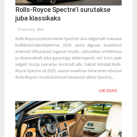
Rolls-Royce Spectre’i surutakse
juba klassikaks
9 February, 2026
Rolls-Royce positsioneerib Spectre’i üha selgemalt tulevase
kollektsionääriobjektina. 2026. aasta alguses avaldatud
andmed rõhutavad tugevat müüki, ulatuslikke eritellimusi
ja ebatavaliselt pika garantiiga elektriajamit, ent toon jääb
selgelt tootja narratiivi kontrolli alla. Faktid lühidalt:Rolls-
Royce Spectre oli 2025. aastal maailmas teine enim nõutud
Rolls-Royce’i mudel.Esimesel täisaastal ületas Spectre...
LOE EDASI