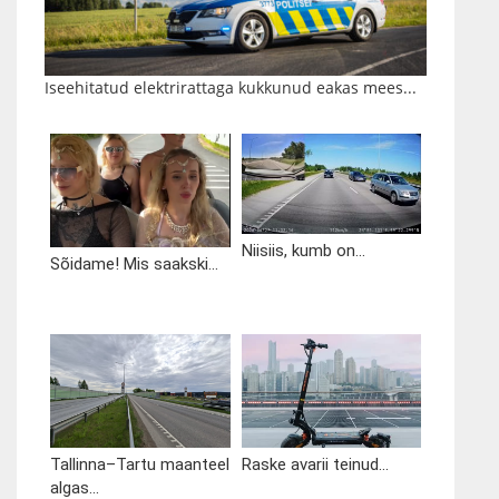
Iseehitatud elektrirattaga kukkunud eakas mees...
Niisiis, kumb on...
Sõidame! Mis saakski...
Tallinna–Tartu maanteel
Raske avarii teinud...
algas...