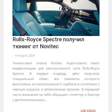
Rolls-Royce Spectre получил
тюнинг от Novitec
14 August, 2024
Тюнинговое ателье Novitec подготовило пакет
модернизации для электрического купе Rolls-Royce
Spectre. В первую очередь, авто получило
специальный обвес, все элементы которого
выполнены из неокрашенного карбона в сочетании с
черным окрасом и затемненным хромом. В передней
части внимание на себя обращают сплиттер и бампер
с дополнительными...
LOE EDASI