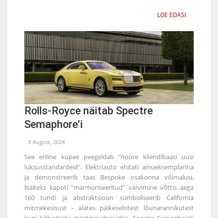
LOE EDASI
Rolls-Royce näitab Spectre
Semaphore’i
8 August, 2024
See eriline kupee peegeldab "noore kliendibaasi uusi
luksusstandardeid". Elektriauto ehitati ainueksemplarina
ja demonstreerib taas Bespoke osakonna võimalusi.
Näiteks kapoti "marmoriseeritud" värvimine võttis aega
160 tundi ja abstraktsioon sümboliseerib California
mitmekesisust - alates päikeselistest lõunarannikutest
kuni hõbedaste mäetippudeni idas. Spectre Semaphore'i