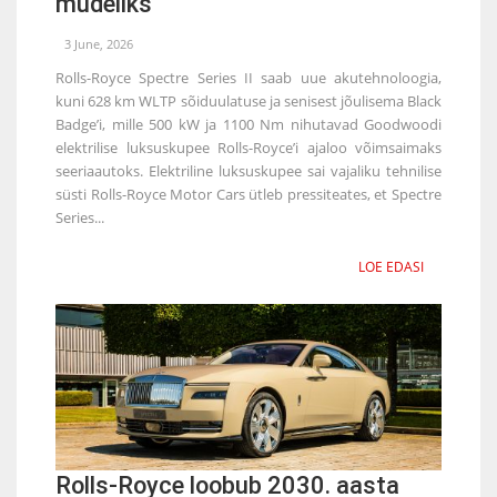
mudeliks
3 June, 2026
Rolls-Royce Spectre Series II saab uue akutehnoloogia,
kuni 628 km WLTP sõiduulatuse ja senisest jõulisema Black
Badge’i, mille 500 kW ja 1100 Nm nihutavad Goodwoodi
elektrilise luksuskupee Rolls-Royce’i ajaloo võimsaimaks
seeriaautoks. Elektriline luksuskupee sai vajaliku tehnilise
süsti Rolls-Royce Motor Cars ütleb pressiteates, et Spectre
Series...
LOE EDASI
Rolls-Royce loobub 2030. aasta