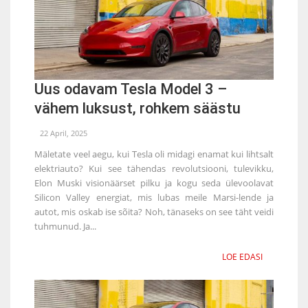
Uus odavam Tesla Model 3 –
vähem luksust, rohkem säästu
22 April, 2025
Mäletate veel aegu, kui Tesla oli midagi enamat kui lihtsalt
elektriauto? Kui see tähendas revolutsiooni, tulevikku,
Elon Muski visionäärset pilku ja kogu seda ülevoolavat
Silicon Valley energiat, mis lubas meile Marsi-lende ja
autot, mis oskab ise sõita? Noh, tänaseks on see täht veidi
tuhmunud. Ja...
LOE EDASI