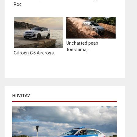
Roc...
Uncharted peab
tõestama,...
Citroën C5 Aircross...
HUVITAV