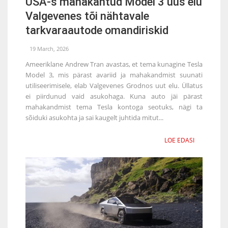
USA-s mahakantud Model 3 uus elu
Valgevenes tõi nähtavale
tarkvaraautode omandiriskid
19 March, 2026
Ameeriklane Andrew Tran avastas, et tema kunagine Tesla
Model 3, mis pärast avariid ja mahakandmist suunati
utiliseerimisele, elab Valgevenes Grodnos uut elu. Üllatus
ei piirdunud vaid asukohaga. Kuna auto jäi pärast
mahakandmist tema Tesla kontoga seotuks, nägi ta
sõiduki asukohta ja sai kaugelt juhtida mitut...
LOE EDASI