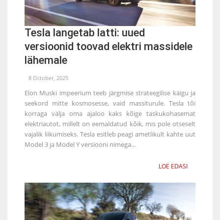
Tesla langetab latti: uued
versioonid toovad elektri massidele
lähemale
8 October, 2025
Elon Muski impeerium teeb järgmise strateegilise käigu ja
seekord mitte kosmosesse, vaid massiturule. Tesla tõi
korraga välja oma ajaloo kaks kõige taskukohasemat
elektriautot, millelt on eemaldatud kõik, mis pole otseselt
vajalik liikumiseks. Tesla esitleb peagi ametlikult kahte uut
Model 3 ja Model Y versiooni nimega...
LOE EDASI