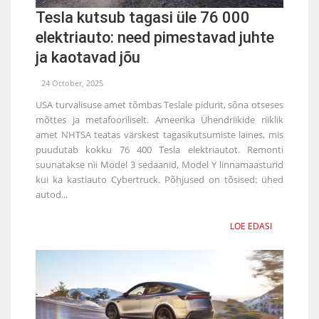
Tesla kutsub tagasi üle 76 000
elektriauto: need pimestavad juhte
ja kaotavad jõu
24 October, 2025
USA turvalisuse amet tõmbas Teslale pidurit, sõna otseses
mõttes ja metafooriliselt. Ameerika Ühendriikide riiklik
amet NHTSA teatas värskest tagasikutsumiste laines, mis
puudutab kokku 76 400 Tesla elektriautot. Remonti
suunatakse nii Model 3 sedaanid, Model Y linnamaasturid
kui ka kastiauto Cybertruck. Põhjused on tõsised: ühed
autod...
LOE EDASI