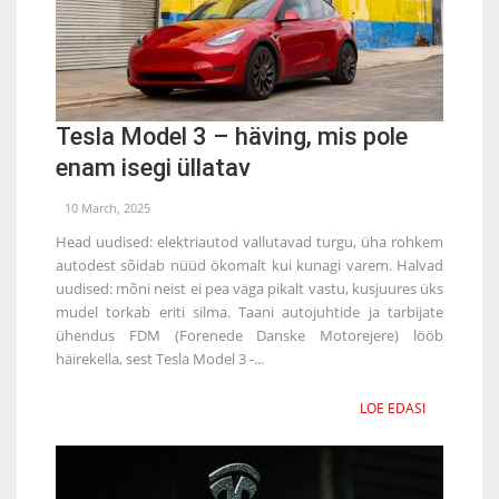
Tesla Model 3 – häving, mis pole
enam isegi üllatav
10 March, 2025
Head uudised: elektriautod vallutavad turgu, üha rohkem
autodest sõidab nüüd ökomalt kui kunagi varem. Halvad
uudised: mõni neist ei pea väga pikalt vastu, kusjuures üks
mudel torkab eriti silma. Taani autojuhtide ja tarbijate
ühendus FDM (Forenede Danske Motorejere) lööb
häirekella, sest Tesla Model 3 -...
LOE EDASI