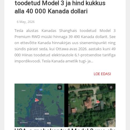
toodetud Model 3 ja hind kukkus
alla 40 000 Kanada dollari
6 May, 2026
Tesla alustas Kanadas Shanghais toodetud Model 3
Premium RWD müüki hinnaga 39 490 Kanada dollarit. See
on ettevõtte Kanada hinnakirjas uus sisenemispunkt ning
sündis pärast seda, kui Ottawa avas 2026. aastaks kuni 49
000 Hiinas toodetud elektriautole 6,1-protsendise tariifiga
impordikvoodi. Tesla Kanada ametlik tugi- ja...
LOE EDASI