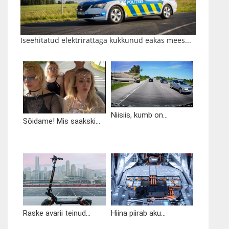
Iseehitatud elektrirattaga kukkunud eakas mees...
Niisiis, kumb on...
Sõidame! Mis saakski...
Raske avarii teinud...
Hiina piirab aku...