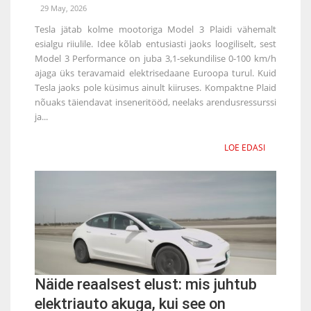
29 May, 2026
Tesla jätab kolme mootoriga Model 3 Plaidi vähemalt
esialgu riiulile. Idee kõlab entusiasti jaoks loogiliselt, sest
Model 3 Performance on juba 3,1-sekundilise 0-100 km/h
ajaga üks teravamaid elektrisedaane Euroopa turul. Kuid
Tesla jaoks pole küsimus ainult kiiruses. Kompaktne Plaid
nõuaks täiendavat inseneritööd, neelaks arendusressurssi
ja...
LOE EDASI
Näide reaalsest elust: mis juhtub
elektriauto akuga, kui see on