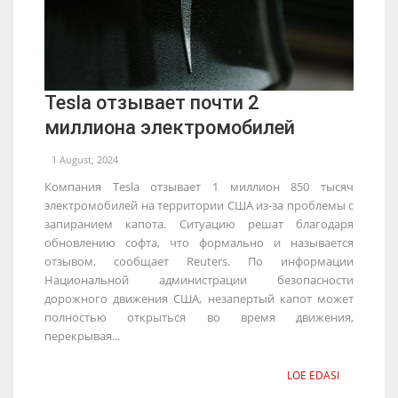
Tesla отзывает почти 2
миллиона электромобилей
1 August, 2024
Компания Tesla отзывает 1 миллион 850 тысяч
электромобилей на территории США из-за проблемы с
запиранием капота. Ситуацию решат благодаря
обновлению софта, что формально и называется
отзывом, сообщает Reuters. По информации
Национальной администрации безопасности
дорожного движения США, незапертый капот может
полностью открыться во время движения,
перекрывая...
LOE EDASI