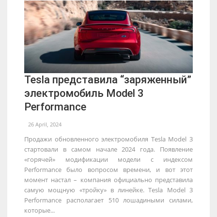
Tesla представила “заряженный”
электромобиль Model 3
Performance
26 April, 2024
Продажи обновленного электромобиля Tesla Model 3
стартовали в самом начале 2024 года. Появление
«горячей» модификации модели с индексом
Performance было вопросом времени, и вот этот
момент настал – компания официально представила
самую мощную «тройку» в линейке. Tesla Model 3
Performance располагает 510 лошадиными силами,
которые...