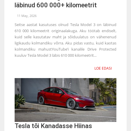
läbinud 600 000+ kilomeetrit
11 May, 2026
Seitse aastat kasutuses olnud Tesla Model 3 on läbinud
610 000 kilomeetrit originaalakuga. Aku töötab endiselt,
kuid selle kasutatav maht ja sõiduulatus on vähenenud
ligikaudu kolmandiku võrra. Aku pidas vastu, kuid kaotas
kolmandiku mahustYouTube’i kanalile Drive Protected
kuuluv Tesla Model 3 läbis 610 000 kilomeetrit...
LOE EDASI
Tesla tõi Kanadasse Hiinas