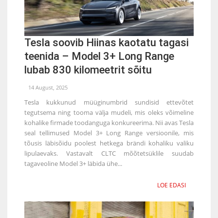
Tesla soovib Hiinas kaotatu tagasi
teenida – Model 3+ Long Range
lubab 830 kilomeetrit sõitu
14 August, 2025
Tesla kukkunud müüginumbrid sundisid ettevõtet
tegutsema ning tooma välja mudeli, mis oleks võimeline
kohalike firmade toodanguga konkureerima. Nii avas Tesla
seal tellimused Model 3+ Long Range versioonile, mis
tõusis läbisõidu poolest hetkega brändi kohaliku valiku
lipulaevaks. Vastavalt CLTC mõõtetsüklile suudab
tagaveoline Model 3+ läbida ühe...
LOE EDASI