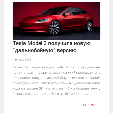
Tesla Model 3 получила новую
“дальнобойную” версию
16 July, 2024
Семейство модификаций Tesla Model 3 продолжает
пополняться – накануне американский производитель
представил новую "дальнобойную" версию с задним
приводом. Сообщается, что новинка будет иметь запас
хода на уровне 584 км, что на 146 км больше, чем у
базового варианта Model 3, и на 35 км больше,...
LOE EDASI