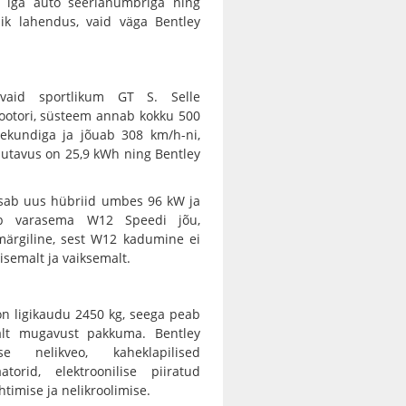
d iga auto seerianumbriga ning
tlik lahendus, vaid väga Bentley
 vaid sportlikum GT S. Selle
imootori, süsteem annab kokku 500
ekundiga ja jõuab 308 km/h-ni,
hutavus on 25,9 kWh ning Bentley
lisab uus hübriid umbes 96 kW ja
b varasema W12 Speedi jõu,
ärgiline, sest W12 kadumine ei
lisemalt ja vaiksemalt.
on ligikaudu 2450 kg, seega peab
alt mugavust pakkuma. Bentley
 nelikveo, kaheklapilised
atorid, elektroonilise piiratud
timise ja nelikroolimise.