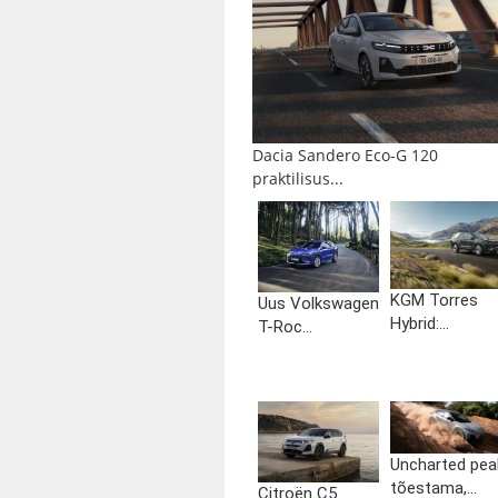
Dacia Sandero Eco-G 120
praktilisus...
KGM Torres
Uus Volkswagen
Hybrid:...
T-Roc...
Uncharted pea
tõestama,...
Citroën C5