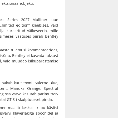
lektsionääriobjekti.
oke Series 2027 Mullineri uue
„limited edition” kleebises, vaid
lja kureeritud väikeseeria, mille
 Esimeses vaatuses piirab Bentley
4. aasta tulemusi kommenteerides,
isisõnu, Bentley ei kasvata luksust
l, vaid muudab isikupärastamise
y pakub kuut tooni: Salerno Blue,
scent, Manuka Orange, Spectral
ing osa värve kasutab pärlmutter-
tal GT S-i skulptuurset pinda.
er maalib keskse triibu käsitsi
isvärvi klaverlakiga spoonidel ja