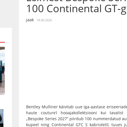
100 Continental GT-
jaak
18.06.2026
Bentley Mulliner käivitab uue iga-aastase eriseeri
haute couture’i hooajakollektsiooni kui tavalist
„Bespoke Series 2027” piirdub 100 nummerdatud aut
kupeel ning Continental GTC S kabrioletil, tuues ju