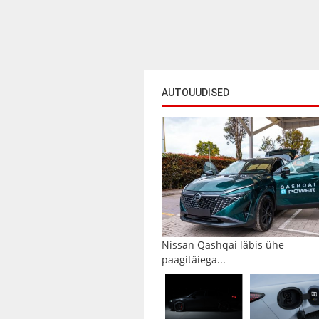
AUTOUUDISED
Nissan Qashqai läbis ühe
paagitäiega...