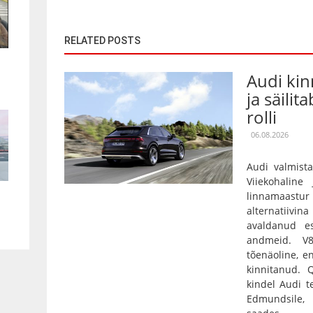
RELATED POSTS
Audi kin
ja säilit
rolli
06.08.2026
Audi valmista
Viiekohaline
linnamaas
alternatiivin
avaldanud es
andmeid. V
tõenäoline, e
kinnitanud.
kindel Audi t
Edmundsile,