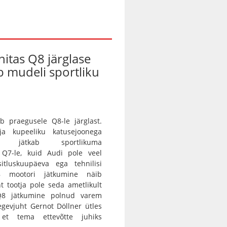
nitas Q8 järglase
ab mudeli sportliku
b praegusele Q8-le järglast.
 ja kupeeliku katusejoonega
tur jätkab sportlikuma
a Q7-le, kuid Audi pole veel
itluskuupäeva ega tehnilisi
8 mootori jätkumine näib
nt tootja pole seda ametlikult
 Q8 jätkumine polnud varem
egevjuht Gernot Döllner ütles
 et tema ettevõtte juhiks