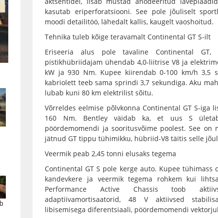
aktsentidel, lisab mustad anodeeritud läveplaadi
kasutab eriperforatsiooni. See pole jõuliselt spor
moodi detailitöö, lähedalt kallis, kaugelt vaoshoitud.
Tehnika tuleb kõige teravamalt Continental GT S-ilt
Eriseeria alus pole tavaline Continental GT,
pistikhübriidajam ühendab 4,0-liitrise V8 ja elektr
kW ja 930 Nm. Kupee kiirendab 0-100 km/h 3,5 s
kabriolett teeb sama sprindi 3,7 sekundiga. Aku ma
lubab kuni 80 km elektrilist sõitu.
Võrreldes eelmise põlvkonna Continental GT S-iga 
160 Nm. Bentley väidab ka, et uus S ületa
pöördemomendi ja sooritusvõime poolest. See on m
jätnud GT tippu tühimikku, hübriid-V8 täitis selle jõu
Veermik peab 2,45 tonni elusaks tegema
Continental GT S pole kerge auto. Kupee tühimass 
kandevkere ja veermik tegema rohkem kui lihts
Performance Active Chassis toob aktiivse
adaptiivamortisaatorid, 48 V aktiivsed stabilisa
b
libisemisega diferentsiaali, pöördemomendi vektorjuh