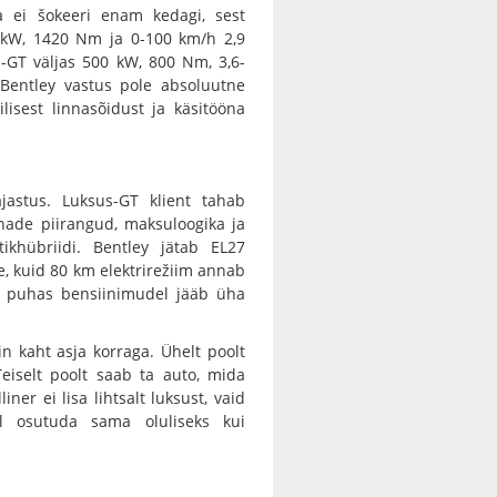
a ei šokeeri enam kedagi, sest
kW, 1420 Nm ja 0-100 km/h 2,9
-GT väljas 500 kW, 800 Nm, 3,6-
 Bentley vastus pole absoluutne
ilisest linnasõidust ja käsitööna
jastus. Luksus-GT klient tahab
nnade piirangud, maksuloogika ja
ikhübriidi. Bentley jätab EL27
e, kuid 80 km elektrirežiim annab
kus puhas bensiinimudel jääb üha
n kaht asja korraga. Ühelt poolt
 Teiselt poolt saab ta auto, mida
er ei lisa lihtsalt luksust, vaid
ul osutuda sama oluliseks kui