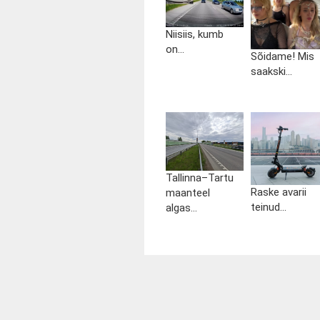
Niisiis, kumb
on...
Sõidame! Mis
saakski...
Tallinna–Tartu
Raske avarii
maanteel
teinud...
algas...