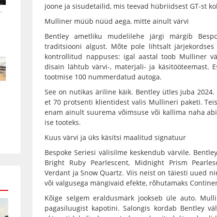
joone ja sisudetailid, mis teevad hübriidsest GT-st kol
.
Mulliner müüb nüüd aega, mitte ainult värvi
Bentley ametliku mudelilehe järgi märgib Besp
traditsiooni algust. Mõte pole lihtsalt järjekordses 
kontrollitud nappuses: igal aastal toob Mulliner vä
disain lähtub värvi-, materjali- ja käsitööteemast.
tootmise 100 nummerdatud autoga.
See on nutikas äriline käik. Bentley ütles juba 202
et 70 protsenti klientidest valis Mullineri paketi. Te
enam ainult suurema võimsuse või kallima naha abi
ise tooteks.
Kuus värvi ja üks käsitsi maalitud signatuur
Bespoke Seriesi välisilme keskendub värvile. Bentle
Bright Ruby Pearlescent, Midnight Prism Pearle
Verdant ja Snow Quartz. Viis neist on täiesti uued n
või valgusega mängivaid efekte, rõhutamaks Continen
Kõige selgem eraldusmärk jookseb üle auto. Mullin
pagasiluugist kapotini. Salongis kordab Bentley väl