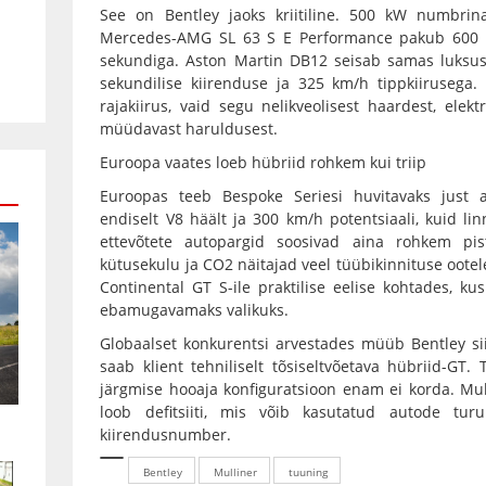
See on Bentley jaoks kriitiline. 500 kW numbrin
Mercedes-AMG SL 63 S E Performance pakub 600 
sekundiga. Aston Martin DB12 seisab samas luksus
sekundilise kiirenduse ja 325 km/h tippkiirusega.
rajakiirus, vaid segu nelikveolisest haardest, elektr
müüdavast haruldusest.
Euroopa vaates loeb hübriid rohkem kui triip
Euroopas teeb Bespoke Seriesi huvitavaks just a
endiselt V8 häält ja 300 km/h potentsiaali, kuid li
ettevõtete autopargid soosivad aina rohkem pist
kütusekulu ja CO2 näitajad veel tüübikinnituse ootel
Continental GT S-ile praktilise eelise kohtades, 
ebamugavamaks valikuks.
Globaalset konkurentsi arvestades müüb Bentley sii
saab klient tehniliselt tõsiseltvõetava hübriid-GT.
järgmise hooaja konfiguratsioon enam ei korda. Mullin
loob defitsiiti, mis võib kasutatud autode tur
kiirendusnumber.
Bentley
Mulliner
tuuning