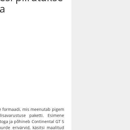
ga
ade formaadi, mis meenutab pigem
 lisavarustuse paketti. Esimene
oga ja põhineb Continental GT S
urde erivärvid, käsitsi maalitud