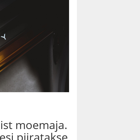
rist moemaja.
si piiratakse