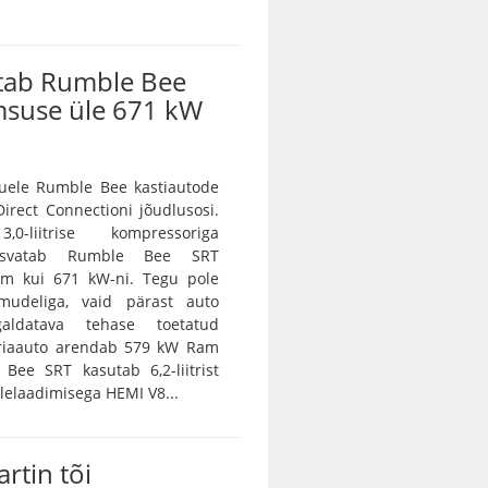
tab Rumble Bee
msuse üle 671 kW
ele Rumble Bee kastiautode
irect Connectioni jõudlusosi.
0-liitrise kompressoriga
asvatab Rumble Bee SRT
m kui 671 kW-ni. Tegu pole
amudeliga, vaid pärast auto
galdatava tehase toetatud
eriaauto arendab 579 kW Ram
Bee SRT kasutab 6,2-liitrist
lelaadimisega HEMI V8...
rtin tõi