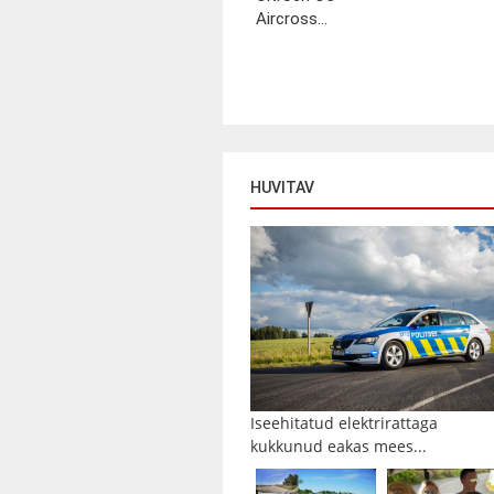
Aircross...
HUVITAV
Iseehitatud elektrirattaga
kukkunud eakas mees...