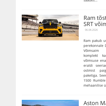
saades...
Ram tõs
SRT või
06.08.2026
Ram pakub uu
perekonnale D
Võimsaim 3,
komplekt k
võimsuse ena
eraldi seeri
ostmist pai
paketiga. Se
1500 Rumble 
mehaanilise ü
Aston Ma