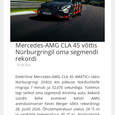
Mercedes-AMG CLA 45 võttis
Nürburgringil oma segmendi
rekordi
05.08.2026
Elektriline Mercedes-AMG CLA 45 4MATIC+ läbis
Nürburgringi 20,832 km pikkuse Nordschleife
ringraja 7 minuti ja 32,070 sekundiga. Tulemus
tegi sellest oma segmendi kiireima auto. Rekord
sündis kohe esimesel katsel AMG
arendusinsener Kevin Berger sõitis rekordringi
28. juulil 2026. Õhutemperatuur ulatus 24 °C-ni
ja rajakatte temperatuur 30 °C-ni. Nürburgring