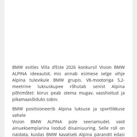
BMW esitles Villa d’Este 2026 konkursil Vision BMW
ALPINA ideeautot, mis annab esimese selge vihje
Alpina tulevikule BMW grupis. V8-mootoriga 5,2-
meetrine luksuskupee rõhutab senist Alpina
põhimõtet: kiirus peab olema mugav, vaoshoitud ja
pikamaasõiduks sobiv.
BMW positsioneerib Alpina luksuse ja sportlikkuse
vahele
Vision BMW ALPINA pole seeriamudel, vaid
ainueksemplarina loodud disainiuuring. Selle roll on
näidata, kuidas BMW kavatseb Alpina pärandit edasi