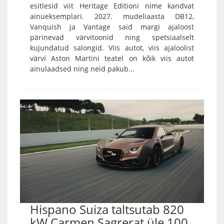
esitlesid viit Heritage Editioni nime kandvat
ainueksemplari. 2027. mudeliaasta DB12,
Vanquish ja Vantage said margi ajaloost
pärinevad värvitoonid ning spetsiaalselt
kujundatud salongid. Viis autot, viis ajaloolist
värvi Aston Martini teatel on kõik viis autot
ainulaadsed ning neid pakub...
Hispano Suiza taltsutab 820
kW Carmen Sagrerat üle 100