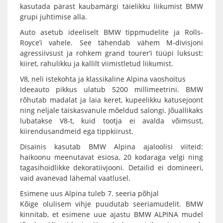
kasutada pärast kaubamärgi täielikku liikumist BMW
grupi juhtimise alla.
Auto asetub ideeliselt BMW tippmudelite ja Rolls-
Royce’i vahele. See tähendab vähem M-divisjoni
agressiivsust ja rohkem grand tourer’i tüüpi luksust:
kiiret, rahulikku ja kallilt viimistletud liikumist.
V8, neli istekohta ja klassikaline Alpina vaoshoitus
Ideeauto pikkus ulatub 5200 millimeetrini. BMW
rõhutab madalat ja laia keret, kupeelikku katusejoont
ning neljale täiskasvanule mõeldud salongi. Jõuallikaks
lubatakse V8-t, kuid tootja ei avalda võimsust,
kiirendusandmeid ega tippkiirust.
Disainis kasutab BMW Alpina ajaloolisi viiteid:
haikoonu meenutavat esiosa, 20 kodaraga velgi ning
tagasihoidlikke dekoratiivjooni. Detailid ei domineeri,
vaid avanevad lähemal vaatlusel.
Esimene uus Alpina tuleb 7. seeria põhjal
Kõige olulisem vihje puudutab seeriamudelit. BMW
kinnitab, et esimene uue ajastu BMW ALPINA mudel