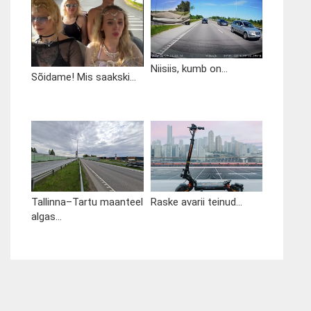
Niisiis, kumb on...
Sõidame! Mis saakski...
Tallinna–Tartu maanteel
Raske avarii teinud...
algas...