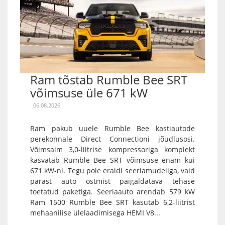
Ram tõstab Rumble Bee SRT
võimsuse üle 671 kW
06.08.2026
Ram pakub uuele Rumble Bee kastiautode
perekonnale Direct Connectioni jõudlusosi.
Võimsaim 3,0-liitrise kompressoriga komplekt
kasvatab Rumble Bee SRT võimsuse enam kui
671 kW-ni. Tegu pole eraldi seeriamudeliga, vaid
pärast auto ostmist paigaldatava tehase
toetatud paketiga. Seeriaauto arendab 579 kW
Ram 1500 Rumble Bee SRT kasutab 6,2-liitrist
mehaanilise ülelaadimisega HEMI V8...