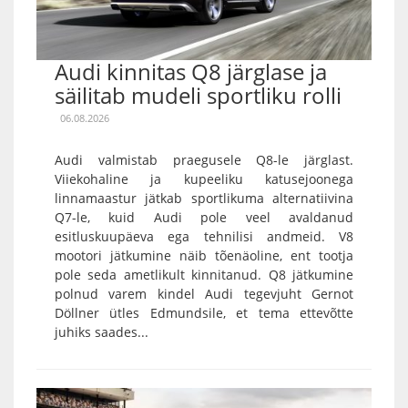
Audi kinnitas Q8 järglase ja
säilitab mudeli sportliku rolli
06.08.2026
Audi valmistab praegusele Q8-le järglast.
Viiekohaline ja kupeeliku katusejoonega
linnamaastur jätkab sportlikuma alternatiivina
Q7-le, kuid Audi pole veel avaldanud
esitluskuupäeva ega tehnilisi andmeid. V8
mootori jätkumine näib tõenäoline, ent tootja
pole seda ametlikult kinnitanud. Q8 jätkumine
polnud varem kindel Audi tegevjuht Gernot
Döllner ütles Edmundsile, et tema ettevõtte
juhiks saades...