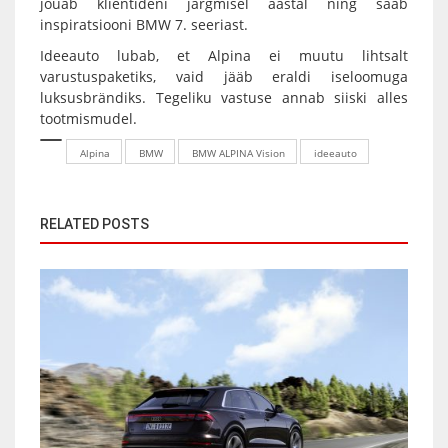
jõuab klientideni järgmisel aastal ning saab
inspiratsiooni BMW 7. seeriast.
Ideeauto lubab, et Alpina ei muutu lihtsalt
varustuspaketiks, vaid jääb eraldi iseloomuga
luksusbrändiks. Tegeliku vastuse annab siiski alles
tootmismudel.
Alpina
BMW
BMW ALPINA Vision
ideeauto
RELATED POSTS