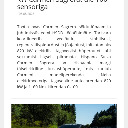
sensoriga
05.08.2026
Tootja avas Carmen Sagrera sõidudünaamika
juhtimissüsteemi HSDD tööpõhimõtte. Tarkvara
koordineerib veojõudu, stabiilsust,
regeneratiivpidurdust ja jõujaotust, taltsutamaks
820 kW elektrilist tagaveolist hüperautot juhi
sekkumist liigselt piiramata. Hispano Suiza
Carmen Sagrera on Hispaania margi
täiselektriline luksushüperauto, mis kuulub
Carmeni mudeliperekonda. Nelja
elektrimootoriga tagaveoline auto arendab 820
kW ja 1160 Nm, kiirendab 0-100...