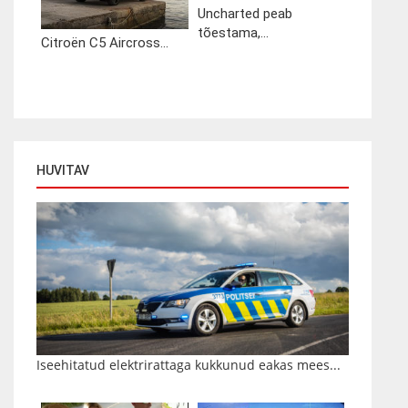
Uncharted peab
tõestama,...
Citroën C5 Aircross...
HUVITAV
Iseehitatud elektrirattaga kukkunud eakas mees...