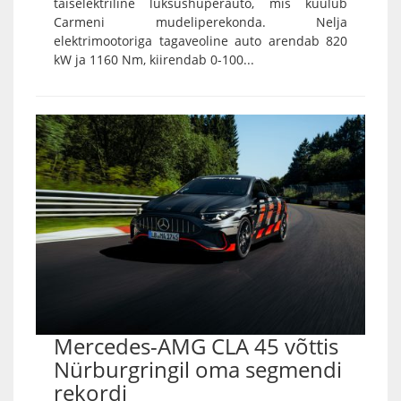
täiselektriline luksushüperauto, mis kuulub
Carmeni mudeliperekonda. Nelja
elektrimootoriga tagaveoline auto arendab 820
kW ja 1160 Nm, kiirendab 0-100...
Mercedes-AMG CLA 45 võttis
Nürburgringil oma segmendi
rekordi