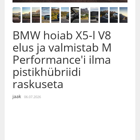
BMW hoiab X5-l V8
elus ja valmistab M
Performance'i ilma
pistikhübriidi
raskuseta
jaak
06.07.2026