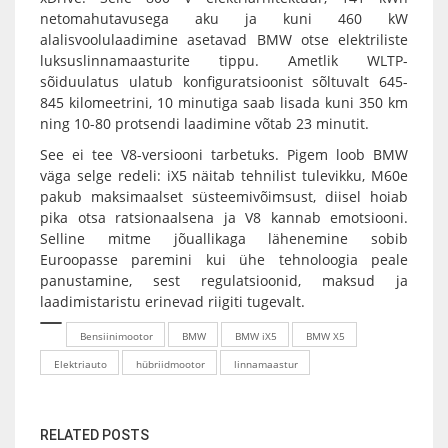
netomahutavusega aku ja kuni 460 kW
alalisvoolulaadimine asetavad BMW otse elektriliste
luksuslinnamaasturite tippu. Ametlik WLTP-
sõiduulatus ulatub konfiguratsioonist sõltuvalt 645-
845 kilomeetrini, 10 minutiga saab lisada kuni 350 km
ning 10-80 protsendi laadimine võtab 23 minutit.
See ei tee V8-versiooni tarbetuks. Pigem loob BMW
väga selge redeli: iX5 näitab tehnilist tulevikku, M60e
pakub maksimaalset süsteemivõimsust, diisel hoiab
pika otsa ratsionaalsena ja V8 kannab emotsiooni.
Selline mitme jõuallikaga lähenemine sobib
Euroopasse paremini kui ühe tehnoloogia peale
panustamine, sest regulatsioonid, maksud ja
laadimistaristu erinevad riigiti tugevalt.
Bensiinimootor
BMW
BMW iX5
BMW X5
Elektriauto
hübriidmootor
linnamaastur
RELATED POSTS