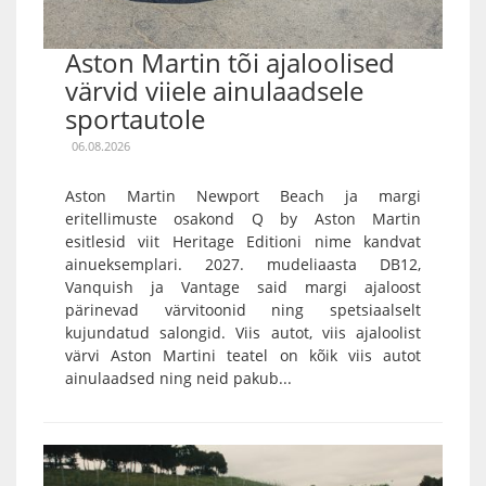
Aston Martin tõi ajaloolised
värvid viiele ainulaadsele
sportautole
06.08.2026
Aston Martin Newport Beach ja margi
eritellimuste osakond Q by Aston Martin
esitlesid viit Heritage Editioni nime kandvat
ainueksemplari. 2027. mudeliaasta DB12,
Vanquish ja Vantage said margi ajaloost
pärinevad värvitoonid ning spetsiaalselt
kujundatud salongid. Viis autot, viis ajaloolist
värvi Aston Martini teatel on kõik viis autot
ainulaadsed ning neid pakub...