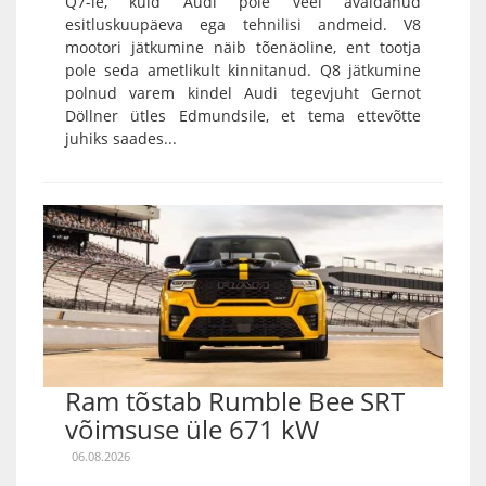
Q7-le, kuid Audi pole veel avaldanud
esitluskuupäeva ega tehnilisi andmeid. V8
mootori jätkumine näib tõenäoline, ent tootja
pole seda ametlikult kinnitanud. Q8 jätkumine
polnud varem kindel Audi tegevjuht Gernot
Döllner ütles Edmundsile, et tema ettevõtte
juhiks saades...
Ram tõstab Rumble Bee SRT
võimsuse üle 671 kW
06.08.2026