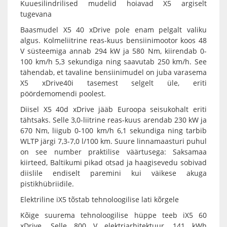
Kuuesilindrilised mudelid hoiavad X5 argiselt
tugevana
Baasmudel X5 40 xDrive pole enam pelgalt valiku
algus. Kolmeliitrine reas-kuus bensiinimootor koos 48
V süsteemiga annab 294 kW ja 580 Nm, kiirendab 0-
100 km/h 5,3 sekundiga ning saavutab 250 km/h. See
tähendab, et tavaline bensiinimudel on juba varasema
X5 xDrive40i tasemest selgelt üle, eriti
pöördemomendi poolest.
Diisel X5 40d xDrive jääb Euroopa seisukohalt eriti
tähtsaks. Selle 3,0-liitrine reas-kuus arendab 230 kW ja
670 Nm, liigub 0-100 km/h 6,1 sekundiga ning tarbib
WLTP järgi 7,3-7,0 l/100 km. Suure linnamaasturi puhul
on see number praktilise väärtusega: Saksamaa
kiirteed, Baltikumi pikad otsad ja haagisevedu sobivad
diislile endiselt paremini kui väikese akuga
pistikhübriidile.
Elektriline iX5 tõstab tehnoloogilise lati kõrgele
Kõige suurema tehnoloogilise hüppe teeb iX5 60
xDrive. Selle 800 V elektriarhitektuur, 141 kWh