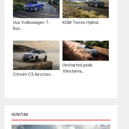
Uus Volkswagen T-
KGM Torres Hybrid:...
Roc...
Uncharted peab
tõestama,...
Citroën C5 Aircross...
HUVITAV