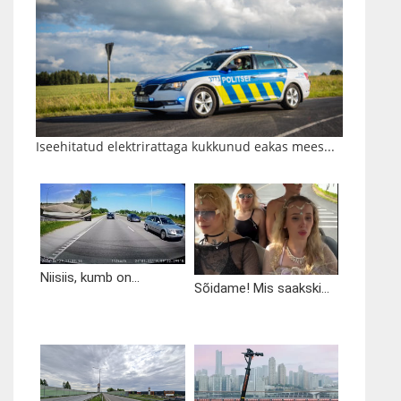
Iseehitatud elektrirattaga kukkunud eakas mees...
Niisiis, kumb on...
Sõidame! Mis saakski...