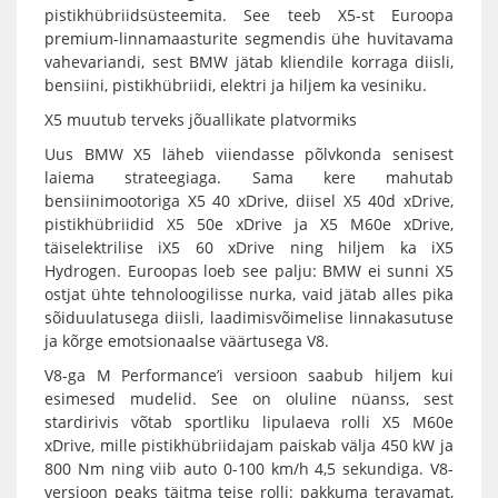
pistikhübriidsüsteemita. See teeb X5-st Euroopa
premium-linnamaasturite segmendis ühe huvitavama
vahevariandi, sest BMW jätab kliendile korraga diisli,
bensiini, pistikhübriidi, elektri ja hiljem ka vesiniku.
X5 muutub terveks jõuallikate platvormiks
Uus BMW X5 läheb viiendasse põlvkonda senisest
laiema strateegiaga. Sama kere mahutab
bensiinimootoriga X5 40 xDrive, diisel X5 40d xDrive,
pistikhübriidid X5 50e xDrive ja X5 M60e xDrive,
täiselektrilise iX5 60 xDrive ning hiljem ka iX5
Hydrogen. Euroopas loeb see palju: BMW ei sunni X5
ostjat ühte tehnoloogilisse nurka, vaid jätab alles pika
sõiduulatusega diisli, laadimisvõimelise linnakasutuse
ja kõrge emotsionaalse väärtusega V8.
V8-ga M Performance’i versioon saabub hiljem kui
esimesed mudelid. See on oluline nüanss, sest
stardirivis võtab sportliku lipulaeva rolli X5 M60e
xDrive, mille pistikhübriidajam paiskab välja 450 kW ja
800 Nm ning viib auto 0-100 km/h 4,5 sekundiga. V8-
versioon peaks täitma teise rolli: pakkuma teravamat,