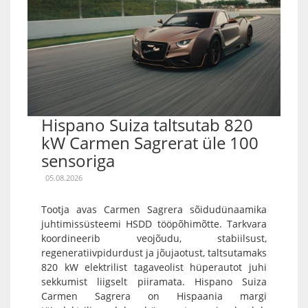
Hispano Suiza taltsutab 820
kW Carmen Sagrerat üle 100
sensoriga
05.08.2026
Tootja avas Carmen Sagrera sõidudünaamika
juhtimissüsteemi HSDD tööpõhimõtte. Tarkvara
koordineerib veojõudu, stabiilsust,
regeneratiivpidurdust ja jõujaotust, taltsutamaks
820 kW elektrilist tagaveolist hüperautot juhi
sekkumist liigselt piiramata. Hispano Suiza
Carmen Sagrera on Hispaania margi