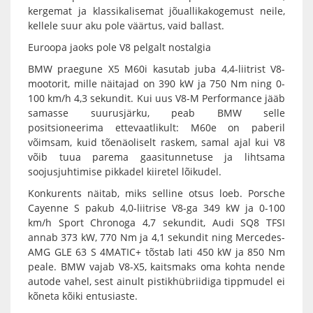
kergemat ja klassikalisemat jõuallikakogemust neile,
kellele suur aku pole väärtus, vaid ballast.
Euroopa jaoks pole V8 pelgalt nostalgia
BMW praegune X5 M60i kasutab juba 4,4-liitrist V8-
mootorit, mille näitajad on 390 kW ja 750 Nm ning 0-
100 km/h 4,3 sekundit. Kui uus V8-M Performance jääb
samasse suurusjärku, peab BMW selle
positsioneerima ettevaatlikult: M60e on paberil
võimsam, kuid tõenäoliselt raskem, samal ajal kui V8
võib tuua parema gaasitunnetuse ja lihtsama
soojusjuhtimise pikkadel kiiretel lõikudel.
Konkurents näitab, miks selline otsus loeb. Porsche
Cayenne S pakub 4,0-liitrise V8-ga 349 kW ja 0-100
km/h Sport Chronoga 4,7 sekundit, Audi SQ8 TFSI
annab 373 kW, 770 Nm ja 4,1 sekundit ning Mercedes-
AMG GLE 63 S 4MATIC+ tõstab lati 450 kW ja 850 Nm
peale. BMW vajab V8-X5, kaitsmaks oma kohta nende
autode vahel, sest ainult pistikhübriidiga tippmudel ei
kõneta kõiki entusiaste.