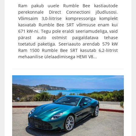
Ram pakub uuele Rumble Bee kastiautode
perekonnale Direct Connectioni jõudlusosi.
Võimsaim 3,0-liitrise kompressoriga komplekt
kasvatab Rumble Bee SRT võimsuse enam kui
671 kW-ni. Tegu pole eraldi seeriamudeliga, vaid
pärast auto ostmist paigaldatava tehase
toetatud paketiga. Seeriaauto arendab 579 kW
Ram 1500 Rumble Bee SRT kasutab 6,2-liitrist
mehaanilise ülelaadimisega HEMI V8...