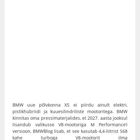
BMW uue põlvkonna X5 ei piirdu ainult elektri,
pistikhübriidi ja kuuesilindriliste mootoritega. BMW
kinnitas oma pressimaterjalides, et 2027. aasta jooksul
lisandub valikusse V8-mootoriga M Performance’i
versioon, BMWBlog lisab, et see kasutab 4,4-liitrist S68
kahe turboga V8-mootorit ilma