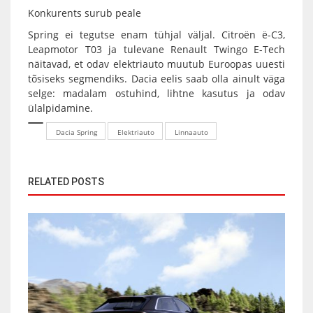
Konkurents surub peale
Spring ei tegutse enam tühjal väljal. Citroën ë-C3,
Leapmotor T03 ja tulevane Renault Twingo E-Tech
näitavad, et odav elektriauto muutub Euroopas uuesti
tõsiseks segmendiks. Dacia eelis saab olla ainult väga
selge: madalam ostuhind, lihtne kasutus ja odav
ülalpidamine.
Dacia Spring
Elektriauto
Linnaauto
RELATED POSTS