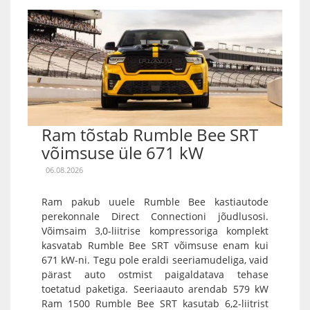
Ram tõstab Rumble Bee SRT
võimsuse üle 671 kW
06.08.2026
Ram pakub uuele Rumble Bee kastiautode
perekonnale Direct Connectioni jõudlusosi.
Võimsaim 3,0-liitrise kompressoriga komplekt
kasvatab Rumble Bee SRT võimsuse enam kui
671 kW-ni. Tegu pole eraldi seeriamudeliga, vaid
pärast auto ostmist paigaldatava tehase
toetatud paketiga. Seeriaauto arendab 579 kW
Ram 1500 Rumble Bee SRT kasutab 6,2-liitrist