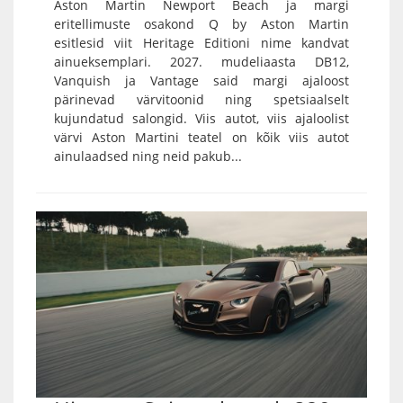
Aston Martin Newport Beach ja margi
eritellimuste osakond Q by Aston Martin
esitlesid viit Heritage Editioni nime kandvat
ainueksemplari. 2027. mudeliaasta DB12,
Vanquish ja Vantage said margi ajaloost
pärinevad värvitoonid ning spetsiaalselt
kujundatud salongid. Viis autot, viis ajaloolist
värvi Aston Martini teatel on kõik viis autot
ainulaadsed ning neid pakub...