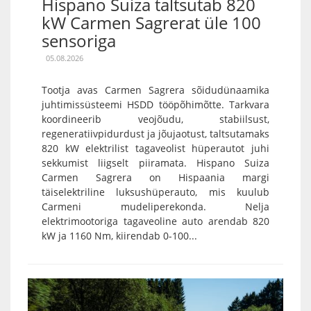
Hispano Suiza taltsutab 820
kW Carmen Sagrerat üle 100
sensoriga
05.08.2026
Tootja avas Carmen Sagrera sõidudünaamika
juhtimissüsteemi HSDD tööpõhimõtte. Tarkvara
koordineerib veojõudu, stabiilsust,
regeneratiivpidurdust ja jõujaotust, taltsutamaks
820 kW elektrilist tagaveolist hüperautot juhi
sekkumist liigselt piiramata. Hispano Suiza
Carmen Sagrera on Hispaania margi
täiselektriline luksushüperauto, mis kuulub
Carmeni mudeliperekonda. Nelja
elektrimootoriga tagaveoline auto arendab 820
kW ja 1160 Nm, kiirendab 0-100...