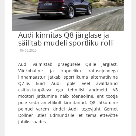
Audi kinnitas Q8 järglase ja
säilitab mudeli sportliku rolli
06.08.2026
Audi valmistab praegusele Q8-le järglast.
Viiekohaline ja kupeeliku katusejoonega
linnamaastur jätkab sportlikuma alternatiivina
Q7-le, kuid Audi pole veel avaldanud
esitluskuupäeva ega tehnilisi andmeid. V8
mootori jätkumine näib tõenäoline, ent tootja
pole seda ametlikult kinnitanud. Q8 jätkumine
polnud varem kindel Audi tegevjuht Gernot
Döllner ütles Edmundsile, et tema ettevõtte
juhiks saades...