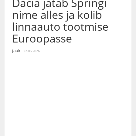
Dacia jätab Springi
nime alles ja kolib
linnaauto tootmise
Euroopasse
jaak
22.06.2026