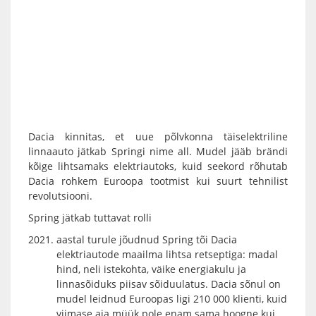
Dacia kinnitas, et uue põlvkonna täiselektriline
linnaauto jätkab Springi nime all. Mudel jääb brändi
kõige lihtsamaks elektriautoks, kuid seekord rõhutab
Dacia rohkem Euroopa tootmist kui suurt tehnilist
revolutsiooni.
Spring jätkab tuttavat rolli
aastal turule jõudnud Spring tõi Dacia
elektriautode maailma lihtsa retseptiga: madal
hind, neli istekohta, väike energiakulu ja
linnasõiduks piisav sõiduulatus. Dacia sõnul on
mudel leidnud Euroopas ligi 210 000 klienti, kuid
viimase aja müük pole enam sama hoogne kui