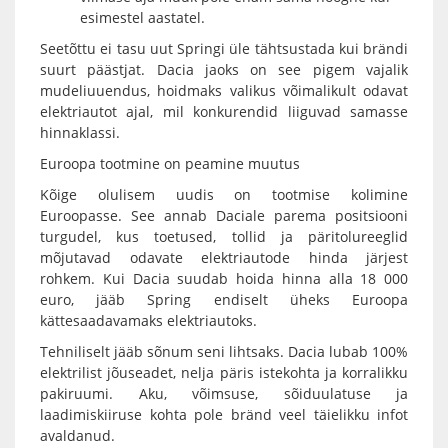
esimestel aastatel.
Seetõttu ei tasu uut Springi üle tähtsustada kui brändi
suurt päästjat. Dacia jaoks on see pigem vajalik
mudeliuuendus, hoidmaks valikus võimalikult odavat
elektriautot ajal, mil konkurendid liiguvad samasse
hinnaklassi.
Euroopa tootmine on peamine muutus
Kõige olulisem uudis on tootmise kolimine
Euroopasse. See annab Daciale parema positsiooni
turgudel, kus toetused, tollid ja päritolureeglid
mõjutavad odavate elektriautode hinda järjest
rohkem. Kui Dacia suudab hoida hinna alla 18 000
euro, jääb Spring endiselt üheks Euroopa
kättesaadavamaks elektriautoks.
Tehniliselt jääb sõnum seni lihtsaks. Dacia lubab 100%
elektrilist jõuseadet, nelja päris istekohta ja korralikku
pakiruumi. Aku, võimsuse, sõiduulatuse ja
laadimiskiiruse kohta pole bränd veel täielikku infot
avaldanud.