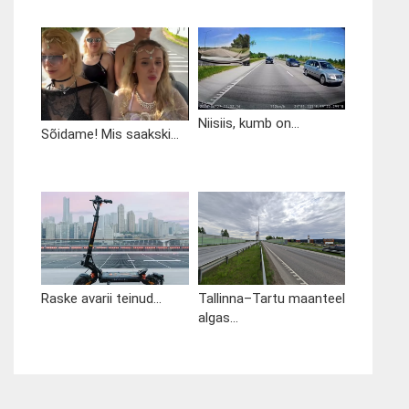
Niisiis, kumb on...
Sõidame! Mis saakski...
Raske avarii teinud...
Tallinna–Tartu maanteel
algas...