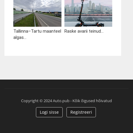
Tallinna–Tartu maanteel
Raske avarii teinud...
algas...
Copyright © 2024 Auto.pub - Kõik õigused hõivatud
Logi sisse
Registreeri