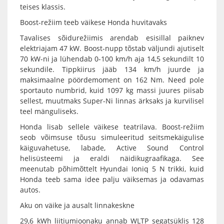
teises klassis.
Boost-režiim teeb väikese Honda huvitavaks
Tavalises sõidurežiimis arendab esisillal paiknev
elektriajam 47 kW. Boost-nupp tõstab väljundi ajutiselt
70 kW-ni ja lühendab 0-100 km/h aja 14,5 sekundilt 10
sekundile. Tippkiirus jääb 134 km/h juurde ja
maksimaalne pöördemoment on 162 Nm. Need pole
sportauto numbrid, kuid 1097 kg massi juures piisab
sellest, muutmaks Super-Ni linnas ärksaks ja kurvilisel
teel mänguliseks.
Honda lisab sellele väikese teatrilava. Boost-režiim
seob võimsuse tõusu simuleeritud seitsmekäigulise
käiguvahetuse, labade, Active Sound Control
helisüsteemi ja eraldi näidikugraafikaga. See
meenutab põhimõttelt Hyundai Ioniq 5 N trikki, kuid
Honda teeb sama idee palju väiksemas ja odavamas
autos.
Aku on väike ja ausalt linnakeskne
29,6 kWh liitiumioonaku annab WLTP segatsüklis 128