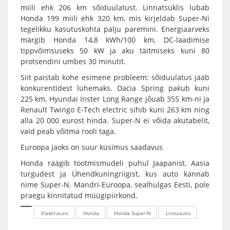
miili ehk 206 km sõiduulatust. Linnatsüklis lubab
Honda 199 miili ehk 320 km, mis kirjeldab Super-Ni
tegelikku kasutuskohta palju paremini. Energiaarveks
märgib Honda 14,8 kWh/100 km, DC-laadimise
tippvõimsuseks 50 kW ja aku täitmiseks kuni 80
protsendini umbes 30 minutit.
Siit paistab kohe esimene probleem: sõiduulatus jääb
konkurentidest lühemaks. Dacia Spring pakub kuni
225 km, Hyundai Inster Long Range jõuab 355 km-ni ja
Renault Twingo E-Tech electric sihib kuni 263 km ning
alla 20 000 eurost hinda. Super-N ei võida akutabelit,
vaid peab võitma rooli taga.
Euroopa jaoks on suur küsimus saadavus
Honda räägib tootmismudeli puhul Jaapanist, Aasia
turgudest ja Ühendkuningriigist, kus auto kannab
nime Super-N. Mandri-Euroopa, sealhulgas Eesti, pole
praegu kinnitatud müügipiirkond.
Elektriauto
Honda
Honda Super-N
Linnaauto