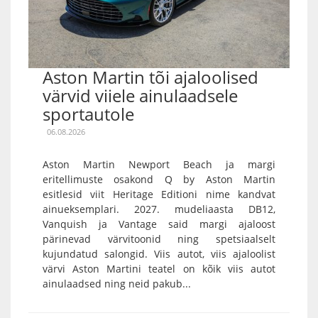
Aston Martin tõi ajaloolised
värvid viiele ainulaadsele
sportautole
06.08.2026
Aston Martin Newport Beach ja margi
eritellimuste osakond Q by Aston Martin
esitlesid viit Heritage Editioni nime kandvat
ainueksemplari. 2027. mudeliaasta DB12,
Vanquish ja Vantage said margi ajaloost
pärinevad värvitoonid ning spetsiaalselt
kujundatud salongid. Viis autot, viis ajaloolist
värvi Aston Martini teatel on kõik viis autot
ainulaadsed ning neid pakub...