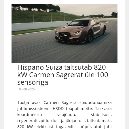
Hispano Suiza taltsutab 820
kW Carmen Sagrerat üle 100
sensoriga
05.08.2026
Tootja avas Carmen Sagrera sõidudünaamika
juhtimissüsteemi HSDD tööpõhimõtte. Tarkvara
koordineerib veojõudu, stabiilsust,
regeneratiivpidurdust ja jõujaotust, taltsutamaks
820 kW elektrilist tagaveolist hüperautot juhi