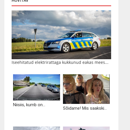
HUVITAV
Iseehitatud elektrirattaga kukkunud eakas mees...
Niisiis, kumb on...
Sõidame! Mis saakski...