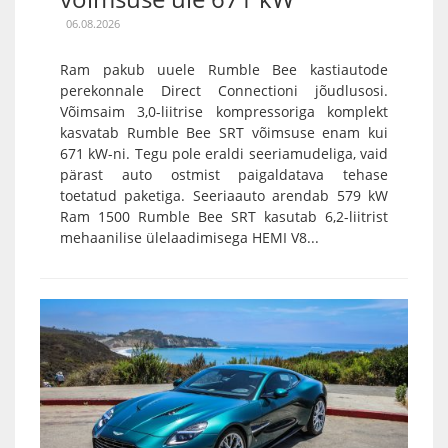
06.08.2026
Ram pakub uuele Rumble Bee kastiautode
perekonnale Direct Connectioni jõudlusosi.
Võimsaim 3,0-liitrise kompressoriga komplekt
kasvatab Rumble Bee SRT võimsuse enam kui
671 kW-ni. Tegu pole eraldi seeriamudeliga, vaid
pärast auto ostmist paigaldatava tehase
toetatud paketiga. Seeriaauto arendab 579 kW
Ram 1500 Rumble Bee SRT kasutab 6,2-liitrist
mehaanilise ülelaadimisega HEMI V8...