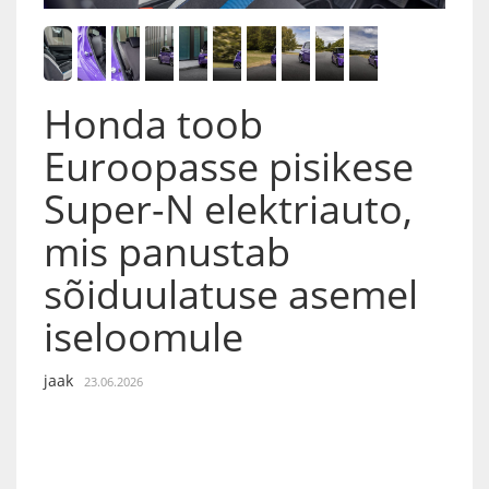
Honda toob
Euroopasse pisikese
Super-N elektriauto,
mis panustab
sõiduulatuse asemel
iseloomule
jaak
23.06.2026