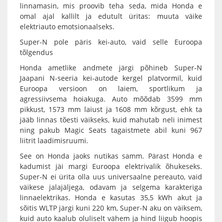
linnamasin, mis proovib teha seda, mida Honda e
omal ajal kallilt ja edutult üritas: muuta väike
elektriauto emotsionaalseks.
Super-N pole päris kei-auto, vaid selle Euroopa
tõlgendus
Honda ametlike andmete järgi põhineb Super-N
Jaapani N-seeria kei-autode kergel platvormil, kuid
Euroopa versioon on laiem, sportlikum ja
agressiivsema hoiakuga. Auto mõõdab 3599 mm
pikkust, 1573 mm laiust ja 1608 mm kõrgust, ehk ta
jääb linnas tõesti väikseks, kuid mahutab neli inimest
ning pakub Magic Seats tagaistmete abil kuni 967
liitrit laadimisruumi.
See on Honda jaoks nutikas samm. Pärast Honda e
kadumist jäi margi Euroopa elektrivalik õhukeseks.
Super-N ei ürita olla uus universaalne pereauto, vaid
väikese jalajäljega, odavam ja selgema karakteriga
linnaelektrikas. Honda e kasutas 35,5 kWh akut ja
sõitis WLTP järgi kuni 220 km, Super-N aku on väiksem,
kuid auto kaalub oluliselt vähem ja hind liigub hoopis