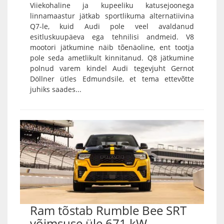
Viiekohaline ja kupeeliku katusejoonega
linnamaastur jätkab sportlikuma alternatiivina
Q7-le, kuid Audi pole veel avaldanud
esitluskuupäeva ega tehnilisi andmeid. V8
mootori jätkumine näib tõenäoline, ent tootja
pole seda ametlikult kinnitanud. Q8 jätkumine
polnud varem kindel Audi tegevjuht Gernot
Döllner ütles Edmundsile, et tema ettevõtte
juhiks saades...
Ram tõstab Rumble Bee SRT
võimsuse üle 671 kW