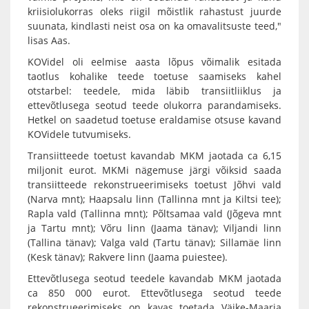
kriisiolukorras oleks riigil mõistlik rahastust juurde
suunata, kindlasti neist osa on ka omavalitsuste teed,"
lisas Aas.
KOVidel oli eelmise aasta lõpus võimalik esitada
taotlus kohalike teede toetuse saamiseks kahel
otstarbel: teedele, mida läbib transiitliiklus ja
ettevõtlusega seotud teede olukorra parandamiseks.
Hetkel on saadetud toetuse eraldamise otsuse kavand
KOVidele tutvumiseks.
Transiitteede toetust kavandab MKM jaotada ca 6,15
miljonit eurot. MKMi nägemuse järgi võiksid saada
transiitteede rekonstrueerimiseks toetust Jõhvi vald
(Narva mnt); Haapsalu linn (Tallinna mnt ja Kiltsi tee);
Rapla vald (Tallinna mnt); Põltsamaa vald (Jõgeva mnt
ja Tartu mnt); Võru linn (Jaama tänav); Viljandi linn
(Tallina tänav); Valga vald (Tartu tänav); Sillamäe linn
(Kesk tänav); Rakvere linn (Jaama puiestee).
Ettevõtlusega seotud teedele kavandab MKM jaotada
ca 850 000 eurot. Ettevõtlusega seotud teede
rekonstrueerimiseks on kavas toetada Väike-Maarja