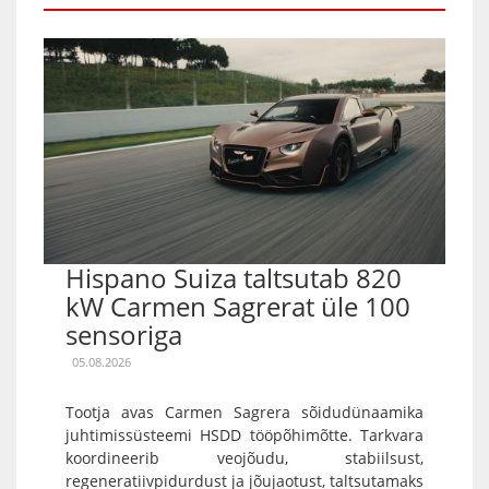
Hispano Suiza taltsutab 820
kW Carmen Sagrerat üle 100
sensoriga
05.08.2026
Tootja avas Carmen Sagrera sõidudünaamika
juhtimissüsteemi HSDD tööpõhimõtte. Tarkvara
koordineerib veojõudu, stabiilsust,
regeneratiivpidurdust ja jõujaotust, taltsutamaks