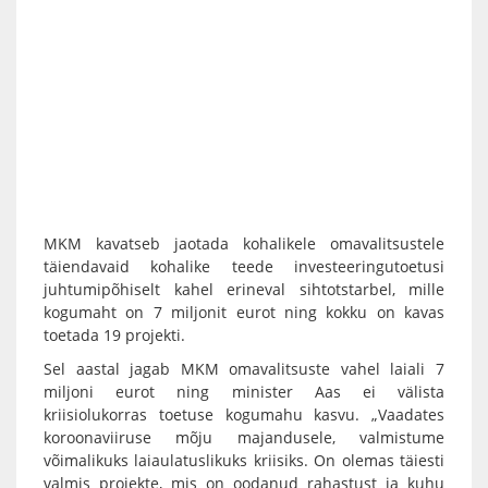
MKM kavatseb jaotada kohalikele omavalitsustele
täiendavaid kohalike teede investeeringutoetusi
juhtumipõhiselt kahel erineval sihtotstarbel, mille
kogumaht on 7 miljonit eurot ning kokku on kavas
toetada 19 projekti.
Sel aastal jagab MKM omavalitsuste vahel laiali 7
miljoni eurot ning minister Aas ei välista
kriisiolukorras toetuse kogumahu kasvu. „Vaadates
koroonaviiruse mõju majandusele, valmistume
võimalikuks laiaulatuslikuks kriisiks. On olemas täiesti
valmis projekte, mis on oodanud rahastust ja kuhu