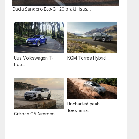
Dacia Sandero Eco-G 120 praktilisus...
Uus Volkswagen T-
KGM Torres Hybrid:...
Roc...
Uncharted peab
tõestama,...
Citroën C5 Aircross...