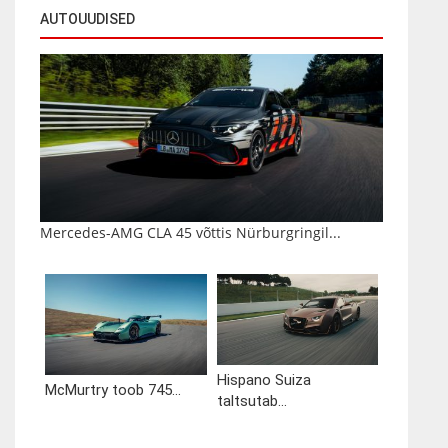
AUTOUUDISED
Mercedes-AMG CLA 45 võttis Nürburgringil...
Hispano Suiza
McMurtry toob 745...
taltsutab...