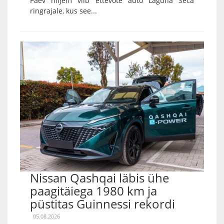
Päev hiljem viib ettevõte auto Laguna Seca
ringrajale, kus see...
Nissan Qashqai läbis ühe
paagitäiega 1980 km ja
püstitas Guinnessi rekordi
05.08.2026