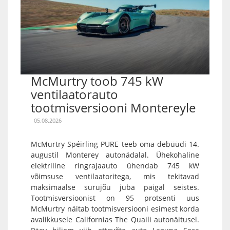
McMurtry toob 745 kW
ventilaatorauto
tootmisversiooni Montereyle
05.08.2026
McMurtry Spéirling PURE teeb oma debüüdi 14.
augustil Monterey autonädalal. Ühekohaline
elektriline ringrajaauto ühendab 745 kW
võimsuse ventilaatoritega, mis tekitavad
maksimaalse surujõu juba paigal seistes.
Tootmisversioonist on 95 protsenti uus
McMurtry näitab tootmisversiooni esimest korda
avalikkusele Californias The Quaili autonäitusel.