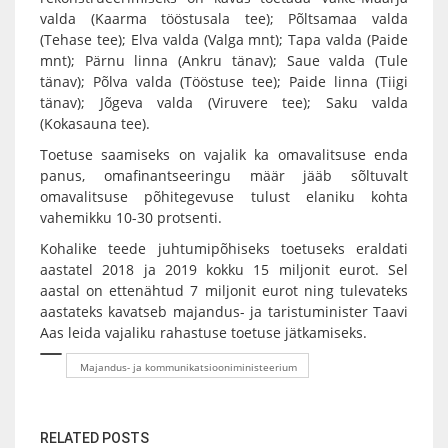
valda (Kaarma tööstusala tee); Põltsamaa valda
(Tehase tee); Elva valda (Valga mnt); Tapa valda (Paide
mnt); Pärnu linna (Ankru tänav); Saue valda (Tule
tänav); Põlva valda (Tööstuse tee); Paide linna (Tiigi
tänav); Jõgeva valda (Viruvere tee); Saku valda
(Kokasauna tee).
Toetuse saamiseks on vajalik ka omavalitsuse enda
panus, omafinantseeringu määr jääb sõltuvalt
omavalitsuse põhitegevuse tulust elaniku kohta
vahemikku 10-30 protsenti.
Kohalike teede juhtumipõhiseks toetuseks eraldati
aastatel 2018 ja 2019 kokku 15 miljonit eurot. Sel
aastal on ettenähtud 7 miljonit eurot ning tulevateks
aastateks kavatseb majandus- ja taristuminister Taavi
Aas leida vajaliku rahastuse toetuse jätkamiseks.
Majandus- ja kommunikatsiooniministeerium
RELATED POSTS