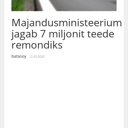
Majandusministeerium
jagab 7 miljonit teede
remondiks
batasoy
12.03.2020