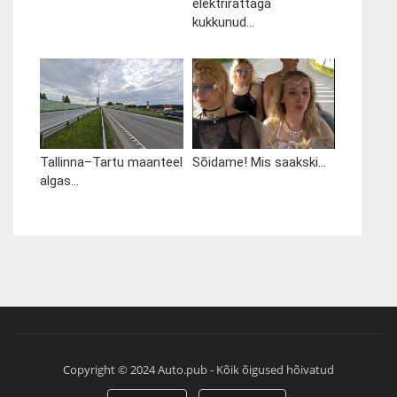
elektrirattaga
kukkunud...
Tallinna–Tartu maanteel
Sõidame! Mis saakski...
algas...
Copyright © 2024 Auto.pub - Kõik õigused hõivatud