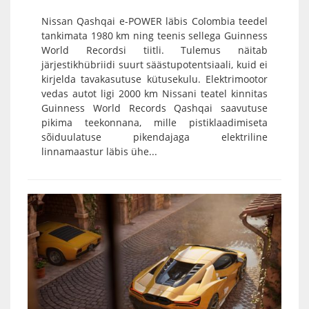
Nissan Qashqai e-POWER läbis Colombia teedel
tankimata 1980 km ning teenis sellega Guinness
World Recordsi tiitli. Tulemus näitab
järjestikhübriidi suurt säästupotentsiaali, kuid ei
kirjelda tavakasutuse kütusekulu. Elektrimootor
vedas autot ligi 2000 km Nissani teatel kinnitas
Guinness World Records Qashqai saavutuse
pikima teekonnana, mille pistiklaadimiseta
sõiduulatuse pikendajaga elektriline
linnamaastur läbis ühe...