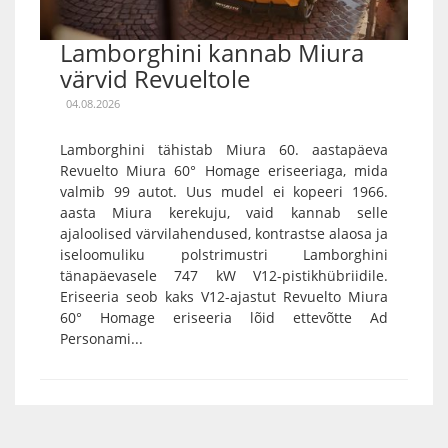
Lamborghini kannab Miura
värvid Revueltole
04.08.2026
Lamborghini tähistab Miura 60. aastapäeva
Revuelto Miura 60° Homage eriseeriaga, mida
valmib 99 autot. Uus mudel ei kopeeri 1966.
aasta Miura kerekuju, vaid kannab selle
ajaloolised värvilahendused, kontrastse alaosa ja
iseloomuliku polstrimustri Lamborghini
tänapäevasele 747 kW V12-pistikhübriidile.
Eriseeria seob kaks V12-ajastut Revuelto Miura
60° Homage eriseeria lõid ettevõtte Ad
Personami...