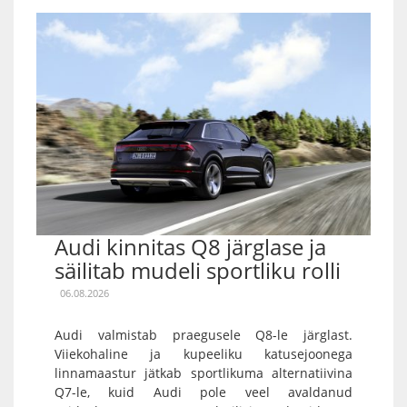
Audi kinnitas Q8 järglase ja
säilitab mudeli sportliku rolli
06.08.2026
Audi valmistab praegusele Q8-le järglast.
Viiekohaline ja kupeeliku katusejoonega
linnamaastur jätkab sportlikuma alternatiivina
Q7-le, kuid Audi pole veel avaldanud