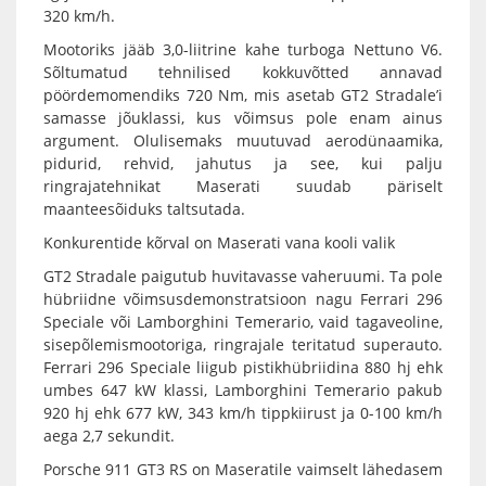
320 km/h.
Mootoriks jääb 3,0-liitrine kahe turboga Nettuno V6.
Sõltumatud tehnilised kokkuvõtted annavad
pöördemomendiks 720 Nm, mis asetab GT2 Stradale’i
samasse jõuklassi, kus võimsus pole enam ainus
argument. Olulisemaks muutuvad aerodünaamika,
pidurid, rehvid, jahutus ja see, kui palju
ringrajatehnikat Maserati suudab päriselt
maanteesõiduks taltsutada.
Konkurentide kõrval on Maserati vana kooli valik
GT2 Stradale paigutub huvitavasse vaheruumi. Ta pole
hübriidne võimsusdemonstratsioon nagu Ferrari 296
Speciale või Lamborghini Temerario, vaid tagaveoline,
sisepõlemismootoriga, ringrajale teritatud superauto.
Ferrari 296 Speciale liigub pistikhübriidina 880 hj ehk
umbes 647 kW klassi, Lamborghini Temerario pakub
920 hj ehk 677 kW, 343 km/h tippkiirust ja 0-100 km/h
aega 2,7 sekundit.
Porsche 911 GT3 RS on Maseratile vaimselt lähedasem