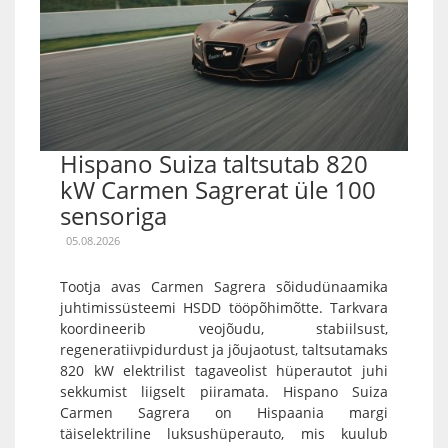
Hispano Suiza taltsutab 820
kW Carmen Sagrerat üle 100
sensoriga
05.08.2026
Tootja avas Carmen Sagrera sõidudünaamika
juhtimissüsteemi HSDD tööpõhimõtte. Tarkvara
koordineerib veojõudu, stabiilsust,
regeneratiivpidurdust ja jõujaotust, taltsutamaks
820 kW elektrilist tagaveolist hüperautot juhi
sekkumist liigselt piiramata. Hispano Suiza
Carmen Sagrera on Hispaania margi
täiselektriline luksushüperauto, mis kuulub