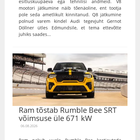
esitluskuupäeva ega tehnilisi andmeid. V8
mootori jätkumine näib tõenäoline, ent tootja
pole seda ametlikult kinnitanud. Q8 jätkumine
polnud varem kindel Audi tegevjuht Gernot
Döllner ütles Edmundsile, et tema ettevõtte
juhiks saades...
Ram tõstab Rumble Bee SRT
võimsuse üle 671 kW
06.08.2026