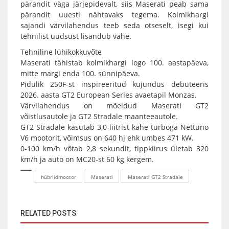
pärandit väga järjepidevalt, siis Maserati peab sama
pärandit uuesti nähtavaks tegema. Kolmikhargi
sajandi värvilahendus teeb seda otseselt, isegi kui
tehnilist uudsust lisandub vähe.
Tehniline lühikokkuvõte
Maserati tähistab kolmikhargi logo 100. aastapäeva,
mitte margi enda 100. sünnipäeva.
Pidulik 250F-st inspireeritud kujundus debüteeris
2026. aasta GT2 European Series avaetapil Monzas.
Värvilahendus on mõeldud Maserati GT2
võistlusautole ja GT2 Stradale maanteeautole.
GT2 Stradale kasutab 3,0-liitrist kahe turboga Nettuno
V6 mootorit, võimsus on 640 hj ehk umbes 471 kW.
0-100 km/h võtab 2,8 sekundit, tippkiirus ületab 320
km/h ja auto on MC20-st 60 kg kergem.
hübriidmootor
Maserati
Maserati GT2 Stradale
RELATED POSTS