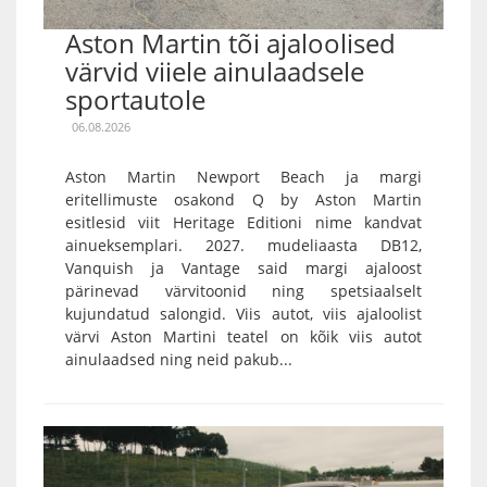
Aston Martin tõi ajaloolised
värvid viiele ainulaadsele
sportautole
06.08.2026
Aston Martin Newport Beach ja margi
eritellimuste osakond Q by Aston Martin
esitlesid viit Heritage Editioni nime kandvat
ainueksemplari. 2027. mudeliaasta DB12,
Vanquish ja Vantage said margi ajaloost
pärinevad värvitoonid ning spetsiaalselt
kujundatud salongid. Viis autot, viis ajaloolist
värvi Aston Martini teatel on kõik viis autot
ainulaadsed ning neid pakub...