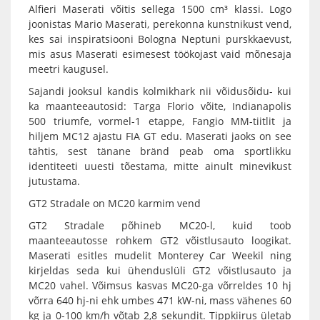
Alfieri Maserati võitis sellega 1500 cm³ klassi. Logo
joonistas Mario Maserati, perekonna kunstnikust vend,
kes sai inspiratsiooni Bologna Neptuni purskkaevust,
mis asus Maserati esimesest töökojast vaid mõnesaja
meetri kaugusel.
Sajandi jooksul kandis kolmikhark nii võidusõidu- kui
ka maanteeautosid: Targa Florio võite, Indianapolis
500 triumfe, vormel-1 etappe, Fangio MM-tiitlit ja
hiljem MC12 ajastu FIA GT edu. Maserati jaoks on see
tähtis, sest tänane bränd peab oma sportlikku
identiteeti uuesti tõestama, mitte ainult minevikust
jutustama.
GT2 Stradale on MC20 karmim vend
GT2 Stradale põhineb MC20-l, kuid toob
maanteeautosse rohkem GT2 võistlusauto loogikat.
Maserati esitles mudelit Monterey Car Weekil ning
kirjeldas seda kui ühenduslüli GT2 võistlusauto ja
MC20 vahel. Võimsus kasvas MC20-ga võrreldes 10 hj
võrra 640 hj-ni ehk umbes 471 kW-ni, mass vähenes 60
kg ja 0-100 km/h võtab 2,8 sekundit. Tippkiirus ületab