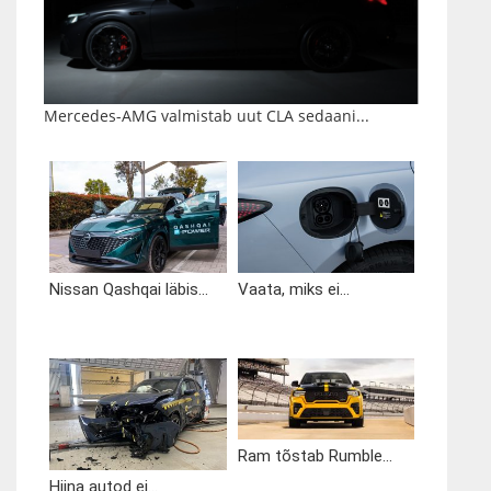
Mercedes-AMG valmistab uut CLA sedaani...
Nissan Qashqai läbis...
Vaata, miks ei...
Ram tõstab Rumble...
Hiina autod ei...