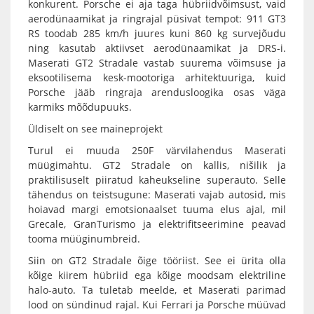
konkurent. Porsche ei aja taga hübriidvõimsust, vaid
aerodünaamikat ja ringrajal püsivat tempot: 911 GT3
RS toodab 285 km/h juures kuni 860 kg survejõudu
ning kasutab aktiivset aerodünaamikat ja DRS-i.
Maserati GT2 Stradale vastab suurema võimsuse ja
eksootilisema kesk-mootoriga arhitektuuriga, kuid
Porsche jääb ringraja arendusloogika osas väga
karmiks mõõdupuuks.
Üldiselt on see maineprojekt
Turul ei muuda 250F värvilahendus Maserati
müügimahtu. GT2 Stradale on kallis, nišilik ja
praktilisuselt piiratud kaheukseline superauto. Selle
tähendus on teistsugune: Maserati vajab autosid, mis
hoiavad margi emotsionaalset tuuma elus ajal, mil
Grecale, GranTurismo ja elektrifitseerimine peavad
tooma müüginumbreid.
Siin on GT2 Stradale õige tööriist. See ei ürita olla
kõige kiirem hübriid ega kõige moodsam elektriline
halo-auto. Ta tuletab meelde, et Maserati parimad
lood on sündinud rajal. Kui Ferrari ja Porsche müüvad