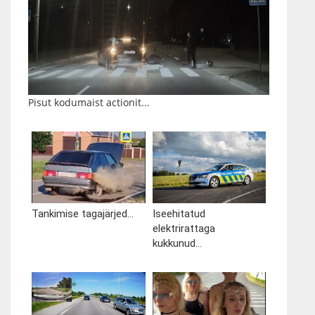
Pisut kodumaist actionit...
Tankimise tagajärjed...
Iseehitatud
elektrirattaga
kukkunud...