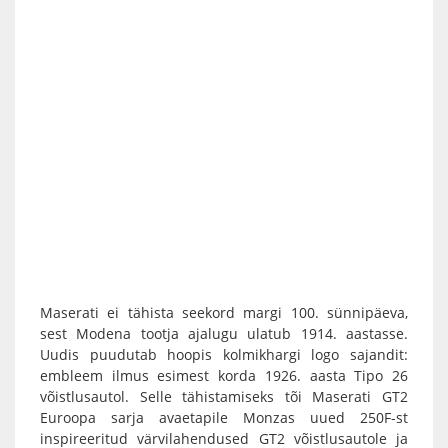
Maserati ei tähista seekord margi 100. sünnipäeva,
sest Modena tootja ajalugu ulatub 1914. aastasse.
Uudis puudutab hoopis kolmikhargi logo sajandit:
embleem ilmus esimest korda 1926. aasta Tipo 26
võistlusautol. Selle tähistamiseks tõi Maserati GT2
Euroopa sarja avaetapile Monzas uued 250F-st
inspireeritud värvilahendused GT2 võistlusautole ja