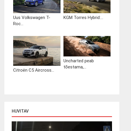
Uus Volkswagen T-
KGM Torres Hybrid:...
Roc...
Uncharted peab
tõestama,...
Citroën C5 Aircross...
HUVITAV