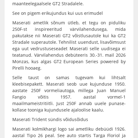
maanteelegaalsele GT2 Stradalele.
See on pigem erikujundus kui uus erimudel
Maserati ametlik sõnum ütleb, et tegu on piduliku
250F-st inspireeritud värvilahendusega, mida
pakutakse nii Maserati GT2 võistlusautole kui ka GT2
Stradale superautole. Tehnilist uuendust, lisavõimsust
ega uut vedrustuseseadet Maserati selle uudisega ei
teatanud. Värvilahendus debüteeris 30.-31. mail 2026
Monzas, kus algas GT2 European Series powered by
Pirelli hooaeg.
Selle taust on samas tugevam kui lihtsalt
kleebisepakett. Maserati seob uue kujunduse 1950.
aastate 250F vormeliautoga, millega Juan Manuel
Fangio võitis 1957. aastal vormel-1
maailmameistritiitli. Just 250F annab uuele punase-
kollase tooniga kujundusele ajaloolise kaalu.
Maserati Trident sündis võidusõidus
Maserati kolmikhargi logo sai ametliku debüüdi 1926.
aastal Tipo 26 peal. See auto startis Targa Floriol ja