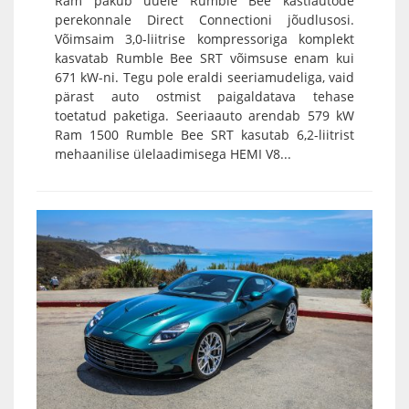
Ram pakub uuele Rumble Bee kastiautode
perekonnale Direct Connectioni jõudlusosi.
Võimsaim 3,0-liitrise kompressoriga komplekt
kasvatab Rumble Bee SRT võimsuse enam kui
671 kW-ni. Tegu pole eraldi seeriamudeliga, vaid
pärast auto ostmist paigaldatava tehase
toetatud paketiga. Seeriaauto arendab 579 kW
Ram 1500 Rumble Bee SRT kasutab 6,2-liitrist
mehaanilise ülelaadimisega HEMI V8...