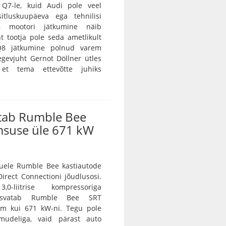
a Q7-le, kuid Audi pole veel
itluskuupäeva ega tehnilisi
8 mootori jätkumine näib
nt tootja pole seda ametlikult
 Q8 jätkumine polnud varem
egevjuht Gernot Döllner ütles
 et tema ettevõtte juhiks
tab Rumble Bee
msuse üle 671 kW
ele Rumble Bee kastiautode
irect Connectioni jõudlusosi.
0-liitrise kompressoriga
asvatab Rumble Bee SRT
m kui 671 kW-ni. Tegu pole
amudeliga, vaid pärast auto