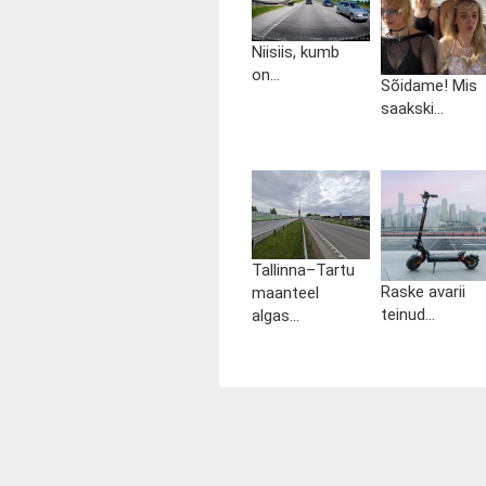
Niisiis, kumb
on...
Sõidame! Mis
saakski...
Tallinna–Tartu
Raske avarii
maanteel
teinud...
algas...