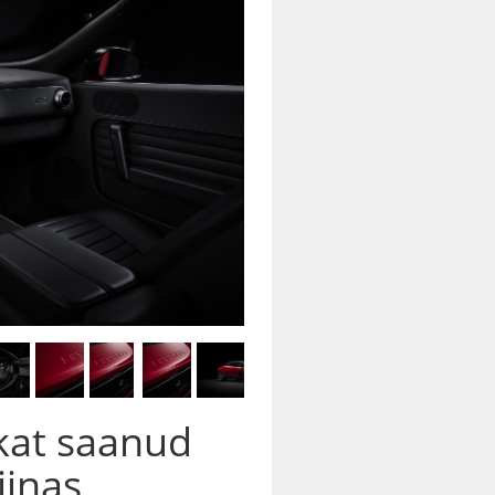
ikat saanud
iinas