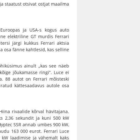
ja staatust otsivat ostjat maailma
. Euroopas ja USA-s kogus auto
line elektriline GT murdis Ferrari
tersi järgi kukkus Ferrari aktsia
ja osa fänne kahtlesid, kas selline
põhiküsimus ainult „kas see näeb
 kõige jõukamasse ringi”. Luce ei
a. 88 autot on Ferrari mõisteski
iiratud kättesaadavus autole osa
Hiina rivaalide kõrval hävitajana.
 2,36 sekundit ja kuni 500 kW
C Hyptec SSR annab umbes 900 kW,
audu 163 000 eurot. Ferrari Luce
0 kW laadimise ja vähemalt kaks