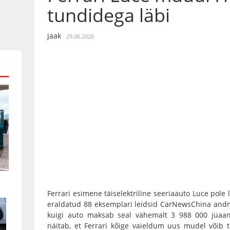
tundidega läbi
jaak
29.06.2026
Ferrari esimene täiselektriline seeriaauto Luce pole l
eraldatud 88 eksemplari leidsid CarNewsChina andm
kuigi auto maksab seal vähemalt 3 988 000 jüaani
näitab, et Ferrari kõige vaieldum uus mudel võib t