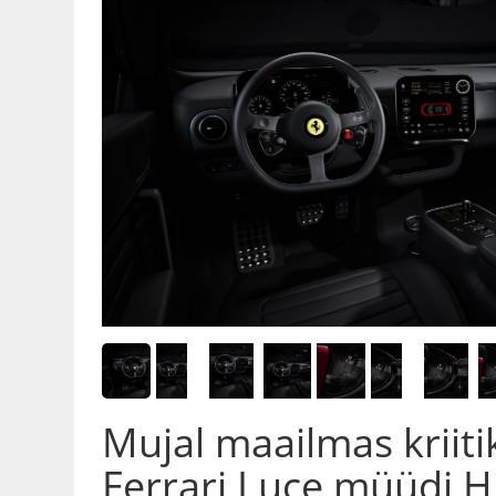
Mujal maailmas kriit
Ferrari Luce müüdi H