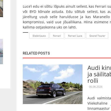
Luce’i edu ei sõltu lõpuks ainult sellest, kas Ferrari
või BYD kõrvale astuda. Edu sõltub sellest, kas a
järelturg usub selle haruldusse ja kas Maranello 
kompromissi, vaid uue jõuallikana. Hiina esimene 
kallima ostjaskonna uks on lahti.
Elektriauto
Ferrari
Ferrari Luce
Grand Tourer
RELATED POSTS
Audi kin
ja säilit
rolli
06.08.2026
Audi valmista
Viiekohaline
linnamaas