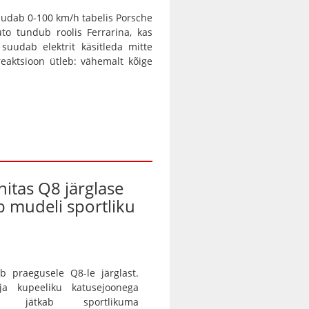
 suudab 0-100 km/h tabelis Porsche
uto tundub roolis Ferrarina, kas
suudab elektrit käsitleda mitte
reaktsioon ütleb: vähemalt kõige
nitas Q8 järglase
ab mudeli sportliku
b praegusele Q8-le järglast.
 ja kupeeliku katusejoonega
tur jätkab sportlikuma