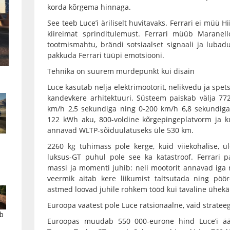
korda kõrgema hinnaga.
See teeb Luce’i äriliselt huvitavaks. Ferrari ei müü H
kiireimat sprinditulemust. Ferrari müüb Maranello
tootmismahtu, brändi sotsiaalset signaali ja lubadust
pakkuda Ferrari tüüpi emotsiooni.
Tehnika on suurem murdepunkt kui disain
Luce kasutab nelja elektrimootorit, nelikvedu ja spets
kandevkere arhitektuuri. Süsteem paiskab välja 77
km/h 2,5 sekundiga ning 0-200 km/h 6,8 sekundiga.
122 kWh aku, 800-voldine kõrgepingeplatvorm ja k
annavad WLTP-sõiduulatuseks üle 530 km.
2260 kg tühimass pole kerge, kuid viiekohalise, üle
luksus-GT puhul pole see ka katastroof. Ferrari p
massi ja momenti juhib: neli mootorit annavad iga rat
veermik aitab kere liikumist taltsutada ning pö
astmed loovad juhile rohkem tööd kui tavaline ühekäig
Euroopa vaatest pole Luce ratsionaalne, vaid strateeg
b
Euroopas muudab 550 000-eurone hind Luce’i äär