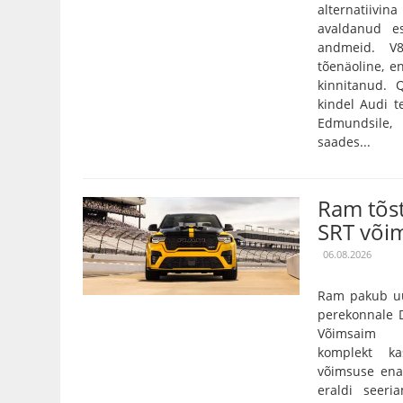
alternatiivin
avaldanud es
andmeid. V
tõenäoline, e
kinnitanud.
kindel Audi t
Edmundsile,
saades...
Ram tõs
SRT või
06.08.2026
Ram pakub uu
perekonnale D
Võimsaim 3,
komplekt k
võimsuse ena
eraldi seeri