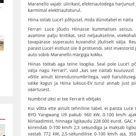
Maranello vajab: ülirikast, elektriautodega harjunud 
.
karmimal elektriautoturul.
Hiina ostab Luce’i põhjusel, mida dünotabel ei näita
Ferrari Luce jõudis Hiinasse kummalises seisus
avamine palju kriitikat, sest neljaukseline, viiekoha
tavapärase superauto kuvandist jõuliselt välja. Reu
pärast Luce’i esitlust üle 8 protsendi, sest investorid 
auto sobib Maranello märgiga kokku.
Hiinas töötab aga teine loogika. Seal pole Luce’i 
välja nagu Ferrari”, vaid „kas see näitab kuuluvust
võitle ainult kiirendusnumbritega, vaid harulduseg
väike kogus ja Hiina luksus-EV turul annab just p
väärtusest.
Numbrid üksi ei tee Ferrarit võitjaks
Kui võtta ette ainult tehniline tabel, ei paista Luce 
BYD Yangwang U9 pakub 960 kW, 0-100 km/h ajaks
kiirlaadimist, hinnaga ligikaudu 228 000 eurot. GA
kiirendab 0-100 km/h 2,3 sekundiga ja maksab ligik
vastab 772 kW, 2,5-sekundilise 0-100 km/h aja, 35