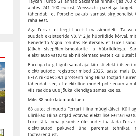
Taycan Turbo GT annab Saksamaa hinnakirjas 760 kW
alates 241 100 eurost, Weissachi paketiga langeb 
tähendab, et Porsche pakub sarnast sirgjoonelist
raha eest.
Aga Ferrari ei teegi Luce’ist massimudelit. Ta vajab
suudab eksisteerida V8, V12 ja hübriidide kõrval, mi
Benedetto Vigna rõhutas Reutersile, et Luce lisan
jätkab sisepõlemismootorite ja hübriididega. S
elektriauto vastu tuleb nii olemasolevatelt kui uutelt k
Euroopa turg liigub samal ajal kiiresti elektrifitseeri
elektriautode registreerimised 2026. aasta mais E
EFTA riikides 39,1 protsenti ning Hiina tootjad suure
tähendab see, et elektriline mudel pole enam ainult
viis rääkida uue jõuka kliendiga samas keeles.
Miks 88 auto läbimüük loeb
88 autot ei muuda Ferrari Hiina müügikäivet. Küll a
ülirikkad Hiina ostjad võtavad elektrilise Ferrari vastu
Luce täita oma peamise ülesande: taastada Ferrari
elektriautod pakuvad üha paremat tehnikat, 
tootearendust.