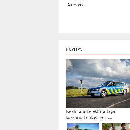
Aircross...
HUVITAV
Iseehitatud elektrirattaga
kukkunud eakas mees...