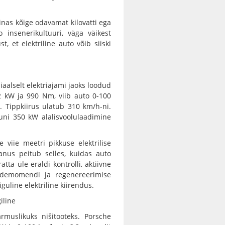
iinas kõige odavamat kilovatti ega
 insenerikultuuri, väga väikest
, et elektriline auto võib siiski
iaalselt elektriajami jaoks loodud
2 kW ja 990 Nm, viib auto 0-100
 Tippkiirus ulatub 310 km/h-ni.
uni 350 kW alalisvoolulaadimine
 viie meetri pikkuse elektrilise
anus peitub selles, kuidas auto
ta üle eraldi kontrolli, aktiivne
ördemomendi ja regenereerimise
uline elektriline kiirendus.
iline
muslikuks nišitooteks. Porsche