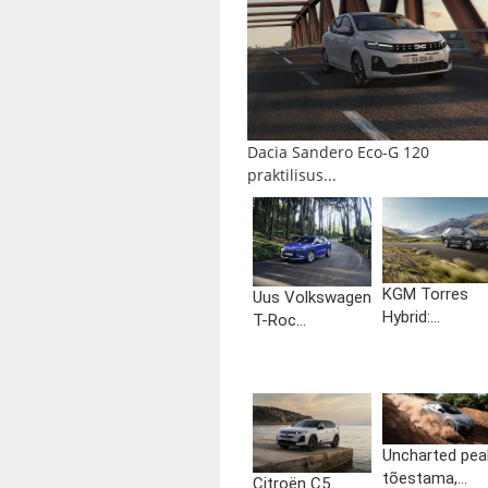
Dacia Sandero Eco-G 120
praktilisus...
KGM Torres
Uus Volkswagen
Hybrid:...
T-Roc...
Uncharted pea
tõestama,...
Citroën C5