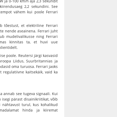
 ja 0-100 km/h aja 2,3 sekundit
kiirendusaeg 2,2 sekundini. See
 tempot vähem kui poole Ferrari
 tõestust, et elektriline Ferrari
tte nende aseainena. Ferrari juht
dub mudelivalikusse ning Ferrari
amas kinnitas ta, et huvi uue
lientidelt.
mise poole. Reutersi järgi kasvasid
uroopa Liidus, Suurbritannias ja
ndasid oma turuosa. Ferrari jaoks
 regulatiivne kaitsekäik, vaid ka
ga annab see tugeva signaali. Kui
 isegi pärast disainikriitikat, võib
 nähtavust turul, kus kohalikud
madalamat hinda ja kiiremat