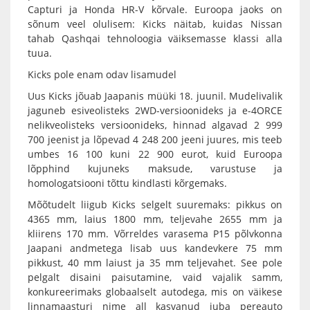
Capturi ja Honda HR-V kõrvale. Euroopa jaoks on
sõnum veel olulisem: Kicks näitab, kuidas Nissan
tahab Qashqai tehnoloogia väiksemasse klassi alla
tuua.
Kicks pole enam odav lisamudel
Uus Kicks jõuab Jaapanis müüki 18. juunil. Mudelivalik
jaguneb esiveolisteks 2WD-versioonideks ja e-4ORCE
nelikveolisteks versioonideks, hinnad algavad 2 999
700 jeenist ja lõpevad 4 248 200 jeeni juures, mis teeb
umbes 16 100 kuni 22 900 eurot, kuid Euroopa
lõpphind kujuneks maksude, varustuse ja
homologatsiooni tõttu kindlasti kõrgemaks.
Mõõtudelt liigub Kicks selgelt suuremaks: pikkus on
4365 mm, laius 1800 mm, teljevahe 2655 mm ja
kliirens 170 mm. Võrreldes varasema P15 põlvkonna
Jaapani andmetega lisab uus kandevkere 75 mm
pikkust, 40 mm laiust ja 35 mm teljevahet. See pole
pelgalt disaini paisutamine, vaid vajalik samm,
konkureerimaks globaalselt autodega, mis on väikese
linnamaasturi nime all kasvanud juba pereauto