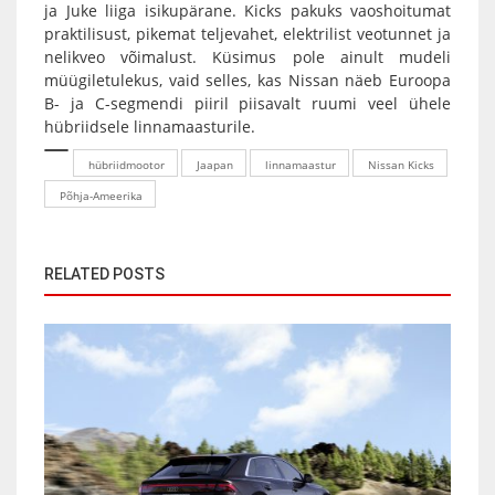
ja Juke liiga isikupärane. Kicks pakuks vaoshoitumat
praktilisust, pikemat teljevahet, elektrilist veotunnet ja
nelikveo võimalust. Küsimus pole ainult mudeli
müügiletulekus, vaid selles, kas Nissan näeb Euroopa
B- ja C-segmendi piiril piisavalt ruumi veel ühele
hübriidsele linnamaasturile.
hübriidmootor
Jaapan
linnamaastur
Nissan Kicks
Põhja-Ameerika
RELATED POSTS