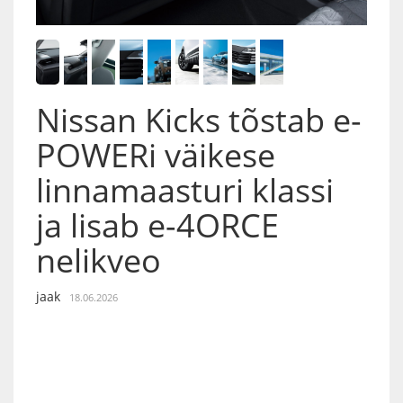
Nissan Kicks tõstab e-
POWERi väikese
linnamaasturi klassi
ja lisab e-4ORCE
nelikveo
jaak
18.06.2026