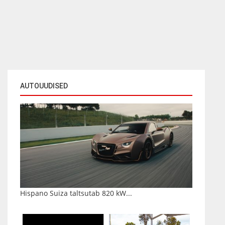
AUTOUUDISED
Hispano Suiza taltsutab 820 kW...