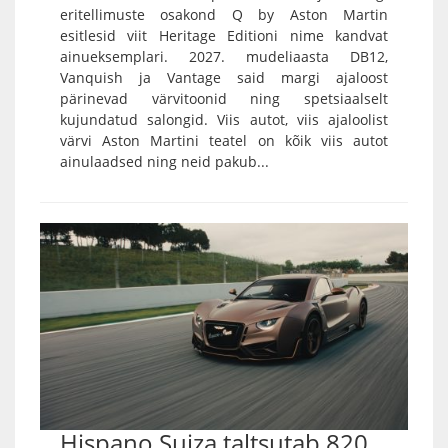
eritellimuste osakond Q by Aston Martin
esitlesid viit Heritage Editioni nime kandvat
ainueksemplari. 2027. mudeliaasta DB12,
Vanquish ja Vantage said margi ajaloost
pärinevad värvitoonid ning spetsiaalselt
kujundatud salongid. Viis autot, viis ajaloolist
värvi Aston Martini teatel on kõik viis autot
ainulaadsed ning neid pakub...
Hispano Suiza taltsutab 820