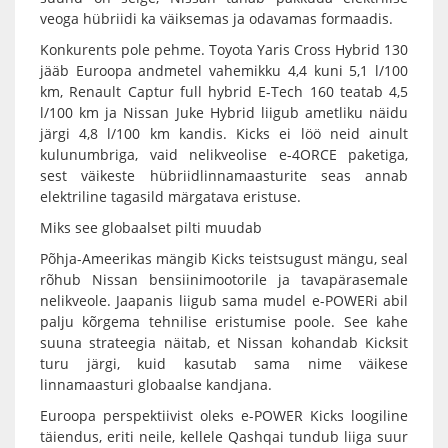
veoga hübriidi ka väiksemas ja odavamas formaadis.
Konkurents pole pehme. Toyota Yaris Cross Hybrid 130
jääb Euroopa andmetel vahemikku 4,4 kuni 5,1 l/100
km, Renault Captur full hybrid E-Tech 160 teatab 4,5
l/100 km ja Nissan Juke Hybrid liigub ametliku näidu
järgi 4,8 l/100 km kandis. Kicks ei löö neid ainult
kulunumbriga, vaid nelikveolise e-4ORCE paketiga,
sest väikeste hübriidlinnamaasturite seas annab
elektriline tagasild märgatava eristuse.
Miks see globaalset pilti muudab
Põhja-Ameerikas mängib Kicks teistsugust mängu, seal
rõhub Nissan bensiinimootorile ja tavapärasemale
nelikveole. Jaapanis liigub sama mudel e-POWERi abil
palju kõrgema tehnilise eristumise poole. See kahe
suuna strateegia näitab, et Nissan kohandab Kicksit
turu järgi, kuid kasutab sama nime väikese
linnamaasturi globaalse kandjana.
Euroopa perspektiivist oleks e-POWER Kicks loogiline
täiendus, eriti neile, kellele Qashqai tundub liiga suur