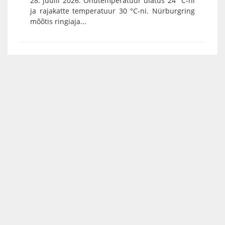
28. juulil 2026. Õhutemperatuur ulatus 24 °C-ni
ja rajakatte temperatuur 30 °C-ni. Nürburgring
mõõtis ringiaja...