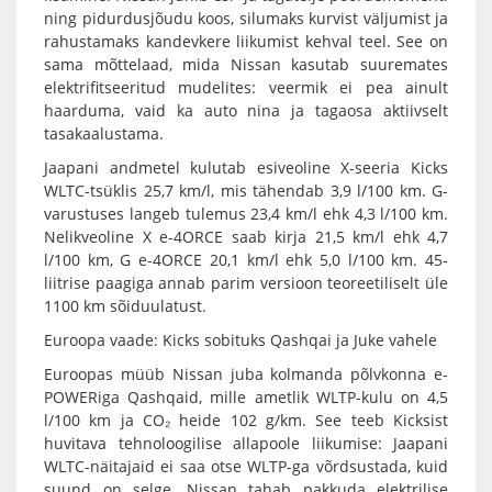
ning pidurdusjõudu koos, silumaks kurvist väljumist ja
rahustamaks kandevkere liikumist kehval teel. See on
sama mõttelaad, mida Nissan kasutab suuremates
elektrifitseeritud mudelites: veermik ei pea ainult
haarduma, vaid ka auto nina ja tagaosa aktiivselt
tasakaalustama.
Jaapani andmetel kulutab esiveoline X-seeria Kicks
WLTC-tsüklis 25,7 km/l, mis tähendab 3,9 l/100 km. G-
varustuses langeb tulemus 23,4 km/l ehk 4,3 l/100 km.
Nelikveoline X e-4ORCE saab kirja 21,5 km/l ehk 4,7
l/100 km, G e-4ORCE 20,1 km/l ehk 5,0 l/100 km. 45-
liitrise paagiga annab parim versioon teoreetiliselt üle
1100 km sõiduulatust.
Euroopa vaade: Kicks sobituks Qashqai ja Juke vahele
Euroopas müüb Nissan juba kolmanda põlvkonna e-
POWERiga Qashqaid, mille ametlik WLTP-kulu on 4,5
l/100 km ja CO₂ heide 102 g/km. See teeb Kicksist
huvitava tehnoloogilise allapoole liikumise: Jaapani
WLTC-näitajaid ei saa otse WLTP-ga võrdsustada, kuid
suund on selge, Nissan tahab pakkuda elektrilise