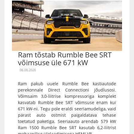
Ram tõstab Rumble Bee SRT
võimsuse üle 671 kW
06.08.2026
Ram pakub uuele Rumble Bee kastiautode
perekonnale Direct Connectioni jõudlusosi.
Võimsaim 3,0-liitrise kompressoriga komplekt
kasvatab Rumble Bee SRT võimsuse enam kui
671 kW-ni. Tegu pole eraldi seeriamudeliga, vaid
pärast auto ostmist paigaldatava tehase
toetatud paketiga. Seeriaauto arendab 579 kW
Ram 1500 Rumble Bee SRT kasutab 6,2-liitrist
mehaanilise ülelaadimisega HEMI V8...