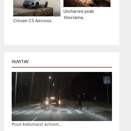
Uncharted peab
tõestama,...
Citroën C5 Aircross...
HUVITAV
Pisut kodumaist actionit...