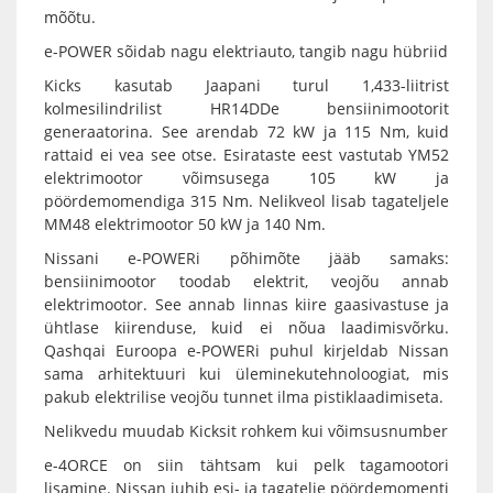
mõõtu.
e-POWER sõidab nagu elektriauto, tangib nagu hübriid
Kicks kasutab Jaapani turul 1,433-liitrist
kolmesilindrilist HR14DDe bensiinimootorit
generaatorina. See arendab 72 kW ja 115 Nm, kuid
rattaid ei vea see otse. Esirataste eest vastutab YM52
elektrimootor võimsusega 105 kW ja
pöördemomendiga 315 Nm. Nelikveol lisab tagateljele
MM48 elektrimootor 50 kW ja 140 Nm.
Nissani e-POWERi põhimõte jääb samaks:
bensiinimootor toodab elektrit, veojõu annab
elektrimootor. See annab linnas kiire gaasivastuse ja
ühtlase kiirenduse, kuid ei nõua laadimisvõrku.
Qashqai Euroopa e-POWERi puhul kirjeldab Nissan
sama arhitektuuri kui üleminekutehnoloogiat, mis
pakub elektrilise veojõu tunnet ilma pistiklaadimiseta.
Nelikvedu muudab Kicksit rohkem kui võimsusnumber
e-4ORCE on siin tähtsam kui pelk tagamootori
lisamine. Nissan juhib esi- ja tagatelje pöördemomenti