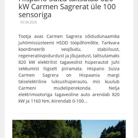
kW Carmen Sagrerat üle 100
sensoriga
05.08.2026
Tootja avas Carmen Sagrera sõidudünaamika
juhtimissüsteemi HSDD tööpõhimõtte. Tarkvara
koordineerib veojõudu, stabiilsust,
regeneratiivpidurdust ja jõujaotust, taltsutamaks
820 kW elektrilist tagaveolist hüperautot juhi
sekkumist liigselt piiramata. Hispano Suiza
Carmen Sagrera on Hispaania margi
täiselektriline luksushüperauto, mis kuulub
Carmeni mudeliperekonda. Nelja
elektrimootoriga tagaveoline auto arendab 820
kW ja 1160 Nm, kiirendab 0-100...