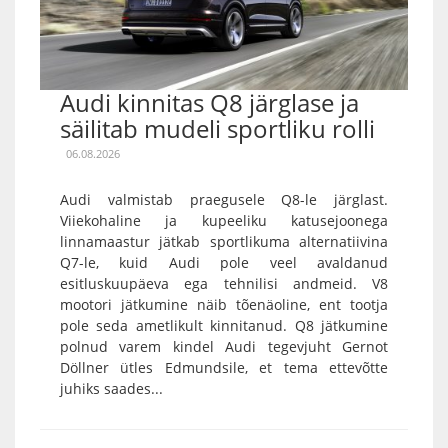
Audi kinnitas Q8 järglase ja
säilitab mudeli sportliku rolli
06.08.2026
Audi valmistab praegusele Q8-le järglast.
Viiekohaline ja kupeeliku katusejoonega
linnamaastur jätkab sportlikuma alternatiivina
Q7-le, kuid Audi pole veel avaldanud
esitluskuupäeva ega tehnilisi andmeid. V8
mootori jätkumine näib tõenäoline, ent tootja
pole seda ametlikult kinnitanud. Q8 jätkumine
polnud varem kindel Audi tegevjuht Gernot
Döllner ütles Edmundsile, et tema ettevõtte
juhiks saades...