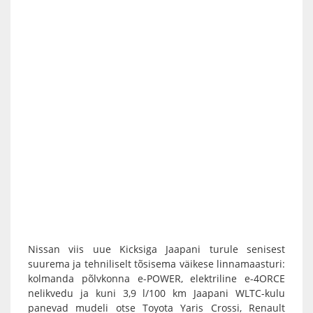
Nissan viis uue Kicksiga Jaapani turule senisest
suurema ja tehniliselt tõsisema väikese linnamaasturi:
kolmanda põlvkonna e-POWER, elektriline e-4ORCE
nelikvedu ja kuni 3,9 l/100 km Jaapani WLTC-kulu
panevad mudeli otse Toyota Yaris Crossi, Renault