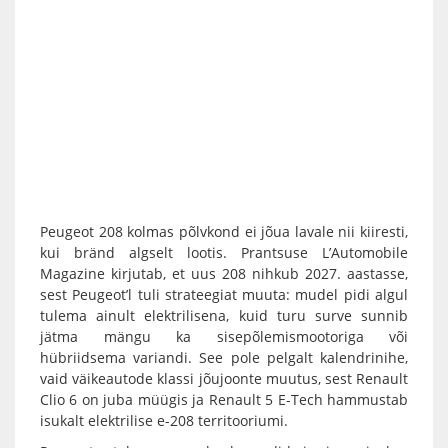
Peugeot 208 kolmas põlvkond ei jõua lavale nii kiiresti,
kui bränd algselt lootis. Prantsuse L’Automobile
Magazine kirjutab, et uus 208 nihkub 2027. aastasse,
sest Peugeot’l tuli strateegiat muuta: mudel pidi algul
tulema ainult elektrilisena, kuid turu surve sunnib
jätma mängu ka sisepõlemismootoriga või
hübriidsema variandi. See pole pelgalt kalendrinihe,
vaid väikeautode klassi jõujoonte muutus, sest Renault
Clio 6 on juba müügis ja Renault 5 E-Tech hammustab
isukalt elektrilise e-208 territooriumi.