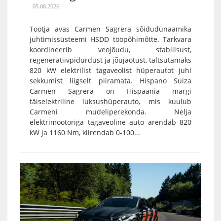
05.08.2026
Tootja avas Carmen Sagrera sõidudünaamika
juhtimissüsteemi HSDD tööpõhimõtte. Tarkvara
koordineerib veojõudu, stabiilsust,
regeneratiivpidurdust ja jõujaotust, taltsutamaks
820 kW elektrilist tagaveolist hüperautot juhi
sekkumist liigselt piiramata. Hispano Suiza
Carmen Sagrera on Hispaania margi
täiselektriline luksushüperauto, mis kuulub
Carmeni mudeliperekonda. Nelja
elektrimootoriga tagaveoline auto arendab 820
kW ja 1160 Nm, kiirendab 0-100...