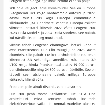
Peugeot ostab aega, aga konkurendid ei seisa paigal
208 pole Peugeot jaoks kõrvalmudel. See on Euroopa
B-segmendi üks kõige nähtavamaid autosid ja 2022.
aastal tõusis 208 kogu Euroopa enimmüüdud
sõiduautoks. JATO andmetel vahetus Euroopa esikoht
viimastel aastatel kiiresti: 2022 võitis Peugeot 208,
2023 Tesla Model Y ja 2024 Dacia Sandero. See näitab,
kui närviliseks on turg muutunud.
Viivitus tabab Peugeot’d ebamugaval hetkel. Renault
avas Prantsusmaal uue Clio müügi juba 2025. aasta
oktoobris. Clio pakub 118 kW täishübriidi, 0-100 km/h
kiirendust 8,3 sekundiga, ametlikku kulu alates 3,9
l/100 km ja hinda Prantsusmaal alates 19 900 eurost
bensiinimudelile ning 24 600 eurost hübriidile. See on
täpselt see ratsionaalne pakett, millega Euroopa
väikeauto klienti võita.
Probleem pole ainult disainis, vaid platvormis
Uus 208 peab tooma Stellantise uue STLA One
arhitektuuri, mida kontsern tahab kasutada
elektrifitseeritud väike- ja kompaktmudelite aluseks.