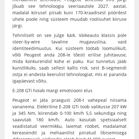
jõuab see tehnoloogia seeriaautole 2027. aastal,
madalal kiirusel piisab kuni 170-kraadisest pöördest
ühele poole ning süsteem muudab roolisuhet kiiruse
järgi.
Tehniliselt on see julge käik. Väikeauto klassis pole
steer-by-wire tavaline mugavuslisa, vaid
identiteedimuutus. Kui süsteem töötab loomulikult,
võib Peugeot anda 208-le tõesti erilise juhitavuse,
mida konkurendid kohe ei paku. Kui tunnetus jääb
kunstlikuks, saab sellest kallis risk, sest B-segmendi
ostja ei andesta keerulist tehnoloogiat, mis ei paranda
igapäevast sõitu.
E-208 GTi hoiab margi emotsiooni elus
Peugeot ei jäta praegust 208-t vahepeal niisama
vananema. Elektriline E-208 GTi toob valikusse 207 kW
ja 345 Nm, kiirendab 0-100 km/h 5,5 sekundiga ning
saavutab 180 km/h. Auto kasutab spetsiaalselt
seadistatud veermikku, laiemat rööbet, madalamat
kereasendit ja mehaanilist piiratud libisemisega