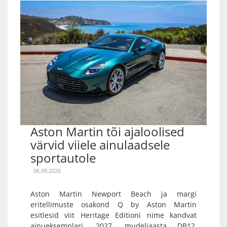
Aston Martin tõi ajaloolised
värvid viiele ainulaadsele
sportautole
06.08.2026
Aston Martin Newport Beach ja margi
eritellimuste osakond Q by Aston Martin
esitlesid viit Heritage Editioni nime kandvat
ainueksemplari. 2027. mudeliaasta DB12,