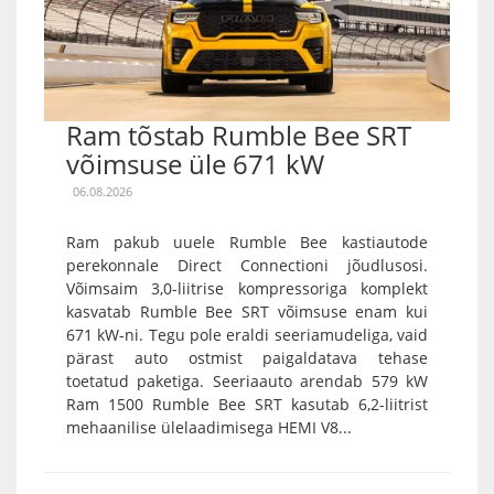
Ram tõstab Rumble Bee SRT
võimsuse üle 671 kW
06.08.2026
Ram pakub uuele Rumble Bee kastiautode
perekonnale Direct Connectioni jõudlusosi.
Võimsaim 3,0-liitrise kompressoriga komplekt
kasvatab Rumble Bee SRT võimsuse enam kui
671 kW-ni. Tegu pole eraldi seeriamudeliga, vaid
pärast auto ostmist paigaldatava tehase
toetatud paketiga. Seeriaauto arendab 579 kW
Ram 1500 Rumble Bee SRT kasutab 6,2-liitrist
mehaanilise ülelaadimisega HEMI V8...