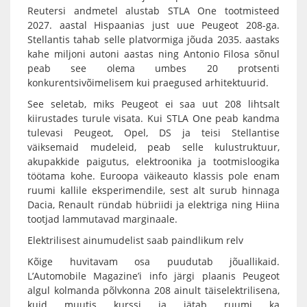
Reutersi andmetel alustab STLA One tootmisteed
2027. aastal Hispaanias just uue Peugeot 208-ga.
Stellantis tahab selle platvormiga jõuda 2035. aastaks
kahe miljoni autoni aastas ning Antonio Filosa sõnul
peab see olema umbes 20 protsenti
konkurentsivõimelisem kui praegused arhitektuurid.
See seletab, miks Peugeot ei saa uut 208 lihtsalt
kiirustades turule visata. Kui STLA One peab kandma
tulevasi Peugeot, Opel, DS ja teisi Stellantise
väiksemaid mudeleid, peab selle kulustruktuur,
akupakkide paigutus, elektroonika ja tootmisloogika
töötama kohe. Euroopa väikeauto klassis pole enam
ruumi kallile eksperimendile, sest alt surub hinnaga
Dacia, Renault ründab hübriidi ja elektriga ning Hiina
tootjad lammutavad marginaale.
Elektrilisest ainumudelist saab paindlikum relv
Kõige huvitavam osa puudutab jõuallikaid.
L’Automobile Magazine’i info järgi plaanis Peugeot
algul kolmanda põlvkonna 208 ainult täiselektrilisena,
kuid muutis kurssi ja jätab ruumi ka