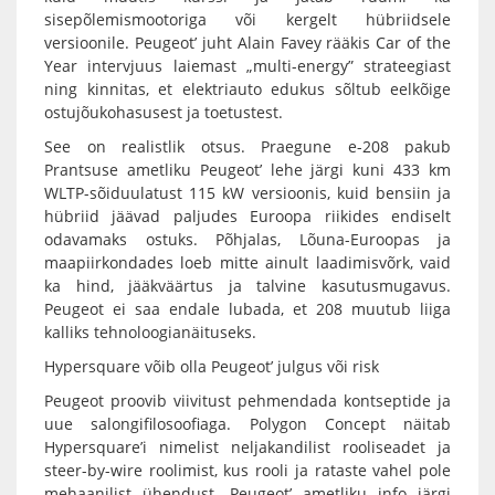
sisepõlemismootoriga või kergelt hübriidsele
versioonile. Peugeot’ juht Alain Favey rääkis Car of the
Year intervjuus laiemast „multi-energy” strateegiast
ning kinnitas, et elektriauto edukus sõltub eelkõige
ostujõukohasusest ja toetustest.
See on realistlik otsus. Praegune e-208 pakub
Prantsuse ametliku Peugeot’ lehe järgi kuni 433 km
WLTP-sõiduulatust 115 kW versioonis, kuid bensiin ja
hübriid jäävad paljudes Euroopa riikides endiselt
odavamaks ostuks. Põhjalas, Lõuna-Euroopas ja
maapiirkondades loeb mitte ainult laadimisvõrk, vaid
ka hind, jääkväärtus ja talvine kasutusmugavus.
Peugeot ei saa endale lubada, et 208 muutub liiga
kalliks tehnoloogianäituseks.
Hypersquare võib olla Peugeot’ julgus või risk
Peugeot proovib viivitust pehmendada kontseptide ja
uue salongifilosoofiaga. Polygon Concept näitab
Hypersquare’i nimelist neljakandilist rooliseadet ja
steer-by-wire roolimist, kus rooli ja rataste vahel pole
mehaanilist ühendust. Peugeot’ ametliku info järgi