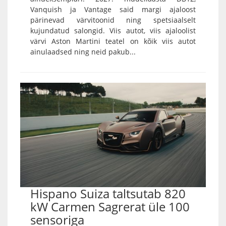
Vanquish ja Vantage said margi ajaloost
pärinevad värvitoonid ning spetsiaalselt
kujundatud salongid. Viis autot, viis ajaloolist
värvi Aston Martini teatel on kõik viis autot
ainulaadsed ning neid pakub...
Hispano Suiza taltsutab 820
kW Carmen Sagrerat üle 100
sensoriga