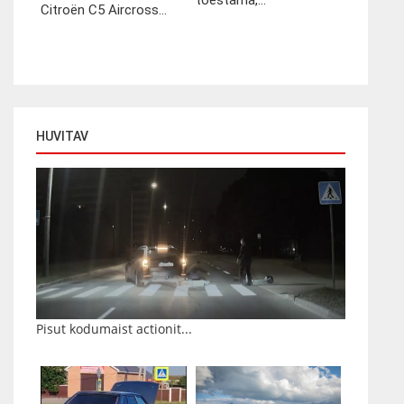
tõestama,...
Citroën C5 Aircross...
HUVITAV
Pisut kodumaist actionit...