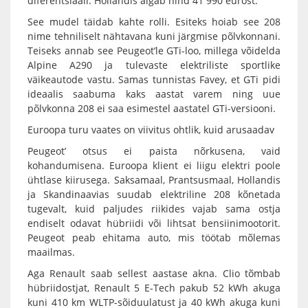
diferentsiaali. Hollandis algab hind 41 990 eurost.
See mudel täidab kahte rolli. Esiteks hoiab see 208
nime tehniliselt nähtavana kuni järgmise põlvkonnani.
Teiseks annab see Peugeot’le GTi-loo, millega võidelda
Alpine A290 ja tulevaste elektriliste sportlike
väikeautode vastu. Samas tunnistas Favey, et GTi pidi
ideaalis saabuma kaks aastat varem ning uue
põlvkonna 208 ei saa esimestel aastatel GTi-versiooni.
Euroopa turu vaates on viivitus ohtlik, kuid arusaadav
Peugeot’ otsus ei paista nõrkusena, vaid
kohandumisena. Euroopa klient ei liigu elektri poole
ühtlase kiirusega. Saksamaal, Prantsusmaal, Hollandis
ja Skandinaavias suudab elektriline 208 kõnetada
tugevalt, kuid paljudes riikides vajab sama ostja
endiselt odavat hübriidi või lihtsat bensiinimootorit.
Peugeot peab ehitama auto, mis töötab mõlemas
maailmas.
Aga Renault saab sellest aastase akna. Clio tõmbab
hübriidostjat, Renault 5 E-Tech pakub 52 kWh akuga
kuni 410 km WLTP-sõiduulatust ja 40 kWh akuga kuni