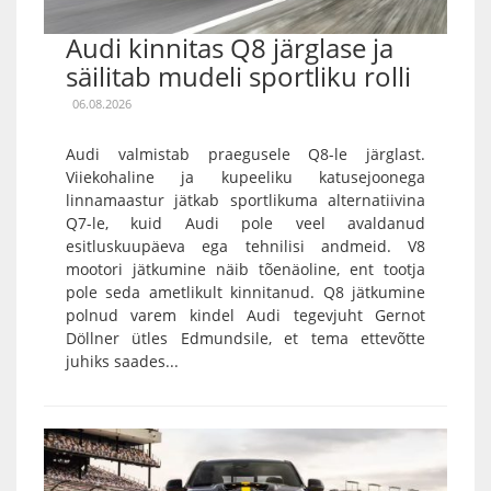
Audi kinnitas Q8 järglase ja
säilitab mudeli sportliku rolli
06.08.2026
Audi valmistab praegusele Q8-le järglast.
Viiekohaline ja kupeeliku katusejoonega
linnamaastur jätkab sportlikuma alternatiivina
Q7-le, kuid Audi pole veel avaldanud
esitluskuupäeva ega tehnilisi andmeid. V8
mootori jätkumine näib tõenäoline, ent tootja
pole seda ametlikult kinnitanud. Q8 jätkumine
polnud varem kindel Audi tegevjuht Gernot
Döllner ütles Edmundsile, et tema ettevõtte
juhiks saades...