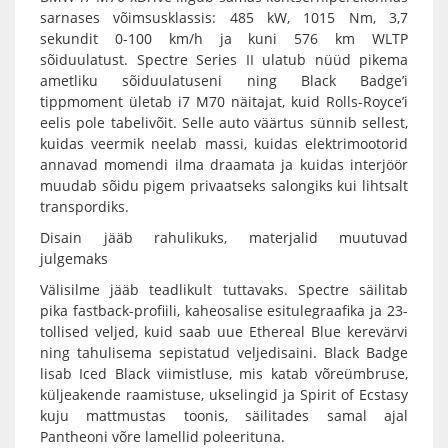
sarnases võimsusklassis: 485 kW, 1015 Nm, 3,7
sekundit 0-100 km/h ja kuni 576 km WLTP
sõiduulatust. Spectre Series II ulatub nüüd pikema
ametliku sõiduulatuseni ning Black Badge’i
tippmoment ületab i7 M70 näitajat, kuid Rolls-Royce’i
eelis pole tabelivõit. Selle auto väärtus sünnib sellest,
kuidas veermik neelab massi, kuidas elektrimootorid
annavad momendi ilma draamata ja kuidas interjöör
muudab sõidu pigem privaatseks salongiks kui lihtsalt
transpordiks.
Disain jääb rahulikuks, materjalid muutuvad
julgemaks
Välisilme jääb teadlikult tuttavaks. Spectre säilitab
pika fastback-profiili, kaheosalise esitulegraafika ja 23-
tollised veljed, kuid saab uue Ethereal Blue kerevärvi
ning tahulisema sepistatud veljedisaini. Black Badge
lisab Iced Black viimistluse, mis katab võreümbruse,
küljeakende raamistuse, ukselingid ja Spirit of Ecstasy
kuju mattmustas toonis, säilitades samal ajal
Pantheoni võre lamellid poleerituna.