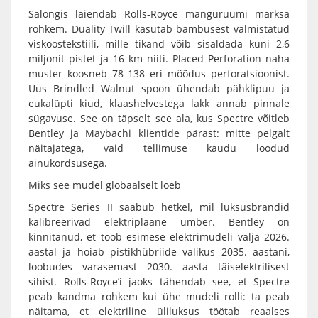
Salongis laiendab Rolls-Royce mänguruumi märksa
rohkem. Duality Twill kasutab bambusest valmistatud
viskoostekstiili, mille tikand võib sisaldada kuni 2,6
miljonit pistet ja 16 km niiti. Placed Perforation naha
muster koosneb 78 138 eri mõõdus perforatsioonist.
Uus Brindled Walnut spoon ühendab pähklipuu ja
eukalüpti kiud, klaashelvestega lakk annab pinnale
sügavuse. See on täpselt see ala, kus Spectre võitleb
Bentley ja Maybachi klientide pärast: mitte pelgalt
näitajatega, vaid tellimuse kaudu loodud
ainukordsusega.
Miks see mudel globaalselt loeb
Spectre Series II saabub hetkel, mil luksusbrändid
kalibreerivad elektriplaane ümber. Bentley on
kinnitanud, et toob esimese elektrimudeli välja 2026.
aastal ja hoiab pistikhübriide valikus 2035. aastani,
loobudes varasemast 2030. aasta täiselektrilisest
sihist. Rolls-Royce’i jaoks tähendab see, et Spectre
peab kandma rohkem kui ühe mudeli rolli: ta peab
näitama, et elektriline üliluksus töötab reaalses