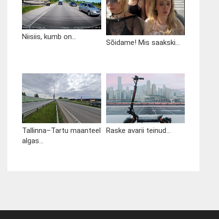
Niisiis, kumb on...
Sõidame! Mis saakski...
Tallinna–Tartu maanteel
Raske avarii teinud...
algas...