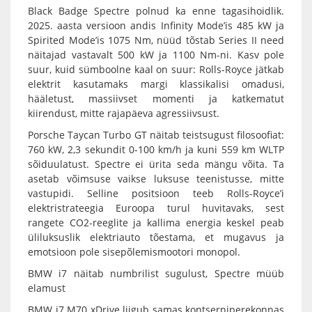
Black Badge Spectre polnud ka enne tagasihoidlik.
2025. aasta versioon andis Infinity Mode’is 485 kW ja
Spirited Mode’is 1075 Nm, nüüd tõstab Series II need
näitajad vastavalt 500 kW ja 1100 Nm-ni. Kasv pole
suur, kuid sümboolne kaal on suur: Rolls-Royce jätkab
elektrit kasutamaks margi klassikalisi omadusi,
hääletust, massiivset momenti ja katkematut
kiirendust, mitte rajapäeva agressiivsust.
Porsche Taycan Turbo GT näitab teistsugust filosoofiat:
760 kW, 2,3 sekundit 0-100 km/h ja kuni 559 km WLTP
sõiduulatust. Spectre ei ürita seda mängu võita. Ta
asetab võimsuse vaikse luksuse teenistusse, mitte
vastupidi. Selline positsioon teeb Rolls-Royce’i
elektristrateegia Euroopa turul huvitavaks, sest
rangete CO2-reeglite ja kallima energia keskel peab
üliluksuslik elektriauto tõestama, et mugavus ja
emotsioon pole sisepõlemismootori monopol.
BMW i7 näitab numbrilist sugulust, Spectre müüb
elamust
BMW i7 M70 xDrive liigub samas kontserniperekonnas