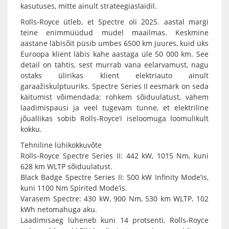
kasutuses, mitte ainult strateegiaslaidil.
Rolls-Royce ütleb, et Spectre oli 2025. aastal margi
teine enimmüüdud mudel maailmas. Keskmine
aastane läbisõit püsib umbes 6500 km juures, kuid üks
Euroopa klient läbis kahe aastaga üle 50 000 km. See
detail on tähtis, sest murrab vana eelarvamust, nagu
ostaks ülirikas klient elektriauto ainult
garaažiskulptuuriks. Spectre Series II eesmärk on seda
käitumist võimendada: rohkem sõiduulatust, vähem
laadimispausi ja veel tugevam tunne, et elektriline
jõuallikas sobib Rolls-Royce’i iseloomuga loomulikult
kokku.
Tehniline lühikokkuvõte
Rolls-Royce Spectre Series II: 442 kW, 1015 Nm, kuni
628 km WLTP sõiduulatust.
Black Badge Spectre Series II: 500 kW Infinity Mode’is,
kuni 1100 Nm Spirited Mode’is.
Varasem Spectre: 430 kW, 900 Nm, 530 km WLTP, 102
kWh netomahuga aku.
Laadimisaeg lüheneb kuni 14 protsenti, Rolls-Royce