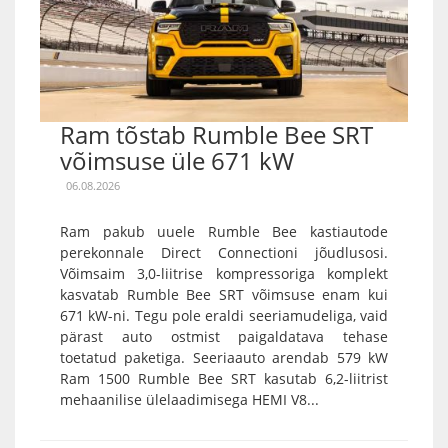
Ram tõstab Rumble Bee SRT
võimsuse üle 671 kW
06.08.2026
Ram pakub uuele Rumble Bee kastiautode
perekonnale Direct Connectioni jõudlusosi.
Võimsaim 3,0-liitrise kompressoriga komplekt
kasvatab Rumble Bee SRT võimsuse enam kui
671 kW-ni. Tegu pole eraldi seeriamudeliga, vaid
pärast auto ostmist paigaldatava tehase
toetatud paketiga. Seeriaauto arendab 579 kW
Ram 1500 Rumble Bee SRT kasutab 6,2-liitrist
mehaanilise ülelaadimisega HEMI V8...