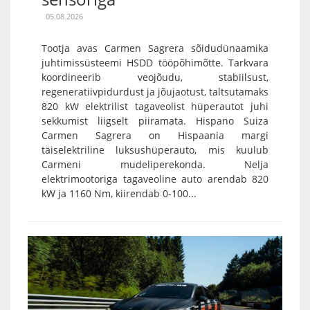
05.08.2026
Tootja avas Carmen Sagrera sõidudünaamika
juhtimissüsteemi HSDD tööpõhimõtte. Tarkvara
koordineerib veojõudu, stabiilsust,
regeneratiivpidurdust ja jõujaotust, taltsutamaks
820 kW elektrilist tagaveolist hüperautot juhi
sekkumist liigselt piiramata. Hispano Suiza
Carmen Sagrera on Hispaania margi
täiselektriline luksushüperauto, mis kuulub
Carmeni mudeliperekonda. Nelja
elektrimootoriga tagaveoline auto arendab 820
kW ja 1160 Nm, kiirendab 0-100...