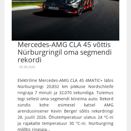
Mercedes-AMG CLA 45 võttis
Nürburgringil oma segmendi
rekordi
05.08.2026
Elektriline Mercedes-AMG CLA 45 4MATIC+ läbis
Nürburgringi 20,832 km pikkuse Nordschleife
ringraja 7 minuti ja 32,070 sekundiga. Tulemus
tegi sellest oma segmendi kiireima auto. Rekord
sündis kohe esimesel katsel AMG
arendusinsener Kevin Berger sõitis rekordringi
28. juulil 2026. Õhutemperatuur ulatus 24 °C-ni
ja rajakatte temperatuur 30 °C-ni. Nürburgring
mõõtis ringiaja...