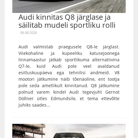
Audi kinnitas Q8 järglase ja
säilitab mudeli sportliku rolli
06.08.2026
Audi valmistab praegusele Q8-le järglast.
Viiekohaline ja kupeeliku katusejoonega
linnamaastur jätkab sportlikuma alternatiivina
Q7-le, kuid Audi pole veel avaldanud
esitluskuupäeva ega tehnilisi andmeid. V8
mootori jätkumine näib tõenäoline, ent tootja
pole seda ametlikult kinnitanud. Q8 jätkumine
polnud varem kindel Audi tegevjuht Gernot
Döllner ütles Edmundsile, et tema ettevõtte
juhiks saades...