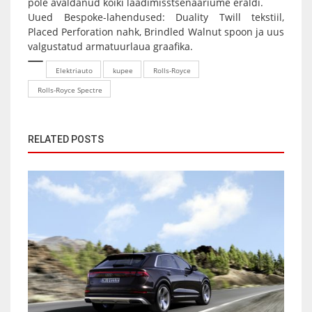
pole avaldanud kõiki laadimisstsenaariume eraldi.
Uued Bespoke-lahendused: Duality Twill tekstiil,
Placed Perforation nahk, Brindled Walnut spoon ja uus
valgustatud armatuurlaua graafika.
Elektriauto
kupee
Rolls-Royce
Rolls-Royce Spectre
RELATED POSTS