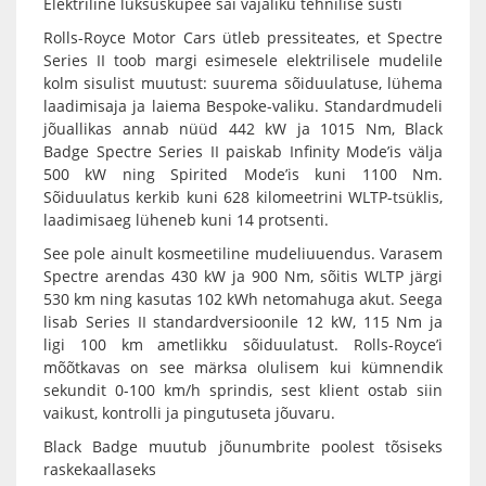
Elektriline luksuskupee sai vajaliku tehnilise süsti
Rolls-Royce Motor Cars ütleb pressiteates, et Spectre
Series II toob margi esimesele elektrilisele mudelile
kolm sisulist muutust: suurema sõiduulatuse, lühema
laadimisaja ja laiema Bespoke-valiku. Standardmudeli
jõuallikas annab nüüd 442 kW ja 1015 Nm, Black
Badge Spectre Series II paiskab Infinity Mode’is välja
500 kW ning Spirited Mode’is kuni 1100 Nm.
Sõiduulatus kerkib kuni 628 kilomeetrini WLTP-tsüklis,
laadimisaeg lüheneb kuni 14 protsenti.
See pole ainult kosmeetiline mudeliuuendus. Varasem
Spectre arendas 430 kW ja 900 Nm, sõitis WLTP järgi
530 km ning kasutas 102 kWh netomahuga akut. Seega
lisab Series II standardversioonile 12 kW, 115 Nm ja
ligi 100 km ametlikku sõiduulatust. Rolls-Royce’i
mõõtkavas on see märksa olulisem kui kümnendik
sekundit 0-100 km/h sprindis, sest klient ostab siin
vaikust, kontrolli ja pingutuseta jõuvaru.
Black Badge muutub jõunumbrite poolest tõsiseks
raskekaallaseks