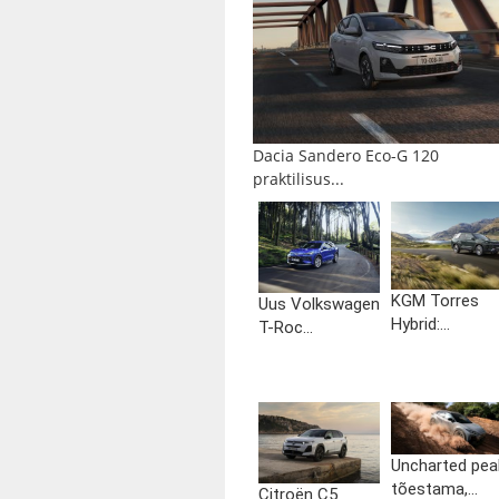
Dacia Sandero Eco-G 120
praktilisus...
KGM Torres
Uus Volkswagen
Hybrid:...
T-Roc...
Uncharted pea
tõestama,...
Citroën C5