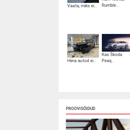
Rumble...
Vaata, miks ei...
Kas Škoda
Hiina autod ei...
Peaq...
PROOVISÕIDUD