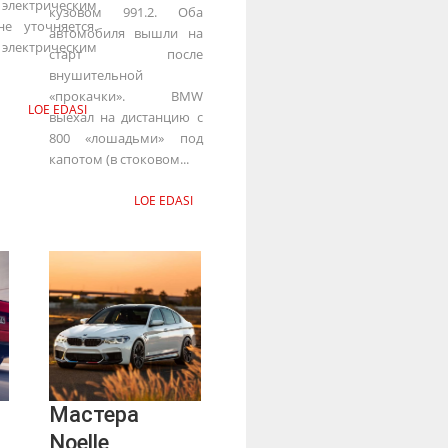
лектрическим
кузовом 991.2. Оба
е уточняется.
автомобиля вышли на
ктрическим
старт после
внушительной
«прокачки». BMW
LOE EDASI
выехал на дистанцию с
800 «лошадьми» под
капотом (в стоковом...
LOE EDASI
Мастера
Noelle