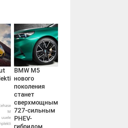
ut
BMW M5
ekti
нового
поколения
станет
сверхмощным
ehase
727-сильным
iga M
uuele
PHEV-
lekti
гибридом