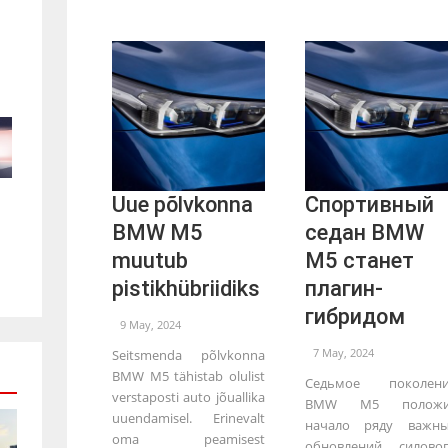
Uue põlvkonna
Спортивный
BMW M5
седан BMW
muutub
M5 станет
pistikhübriidiks
плагин-
гибридом
9 May, 2024
7 May, 2024
Seitsmenda põlvkonna
BMW M5 tähistab olulist
Седьмое поколени
verstaposti auto jõuallika
BMW M5 положи
uuendamisel. Erinevalt
начало ряду важн
oma peamisest
обновлений силово