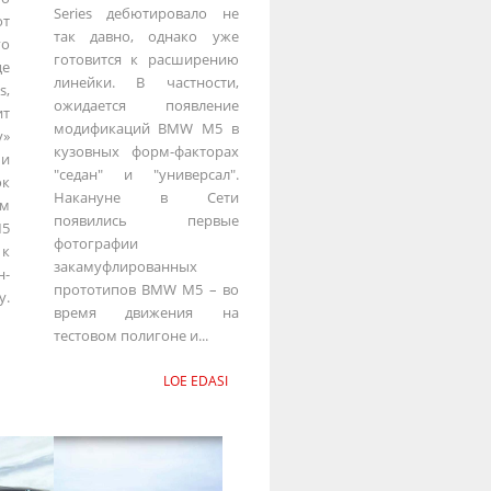
Series дебютировало не
от
так давно, однако уже
о
готовится к расширению
е
линейки. В частности,
s,
ожидается появление
т
модификаций BMW M5 в
»
кузовных форм-факторах
 и
"седан" и "универсал".
ок
Накануне в Сети
ом
появились первые
M5
фотографии
 к
закамуфлированных
-
прототипов BMW M5 – во
у.
время движения на
тестовом полигоне и...
LOE EDASI