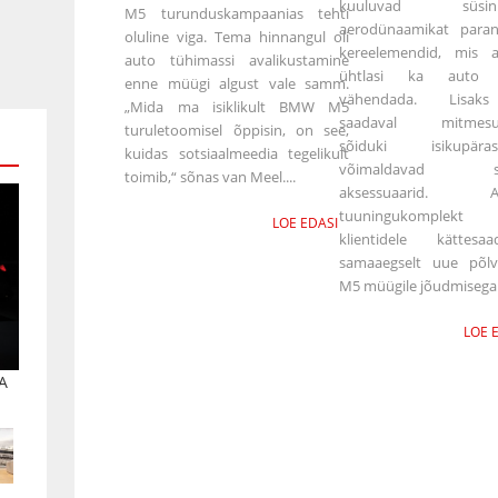
kuuluvad süsinik
M5 turunduskampaanias tehti
aerodünaamikat para
oluline viga. Tema hinnangul oli
kereelemendid, mis a
auto tühimassi avalikustamine
ühtlasi ka auto 
enne müügi algust vale samm.
vähendada. Lisa
„Mida ma isiklikult BMW M5
saadaval mitmesu
turuletoomisel õppisin, on see,
sõiduki isikupärast
kuidas sotsiaalmeedia tegelikult
võimaldavad sal
toimib,“ sõnas van Meel....
aksessuaarid. Am
tuuningukomplekt
LOE EDASI
klientidele kättesaa
samaaegselt uue põl
M5 müügile jõudmisega. 
LOE 
A