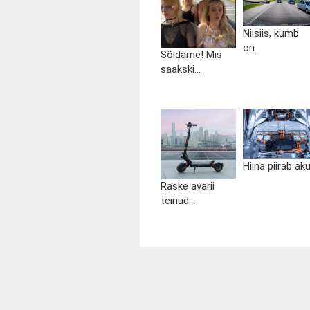
Niisiis, kumb
on...
Sõidame! Mis
saakski...
Hiina piirab aku.
Raske avarii
teinud...