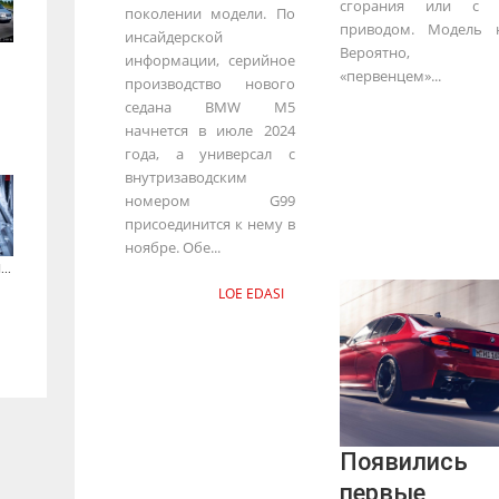
сгорания или с э
поколении модели. По
приводом. Модель н
инсайдерской
Вероятно, эле
информации, серийное
«первенцем»...
производство нового
седана BMW M5
начнется в июле 2024
года, а универсал с
внутризаводским
номером G99
присоединится к нему в
ноябре. Обе...
..
LOE EDASI
Появились
первые