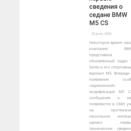
сведения о
седане BMW
M5 CS
25 June, 2020
Некоторое время наз
компания BM
представила
обновлённый седан 
Series и его спортивн
вариант М5. Впереди
появление особ
«заряженной»
модификации M5 C
сообщения о не
появляются в СМИ у
на протяжени
нескольких месяце
однако первы
технические сведен