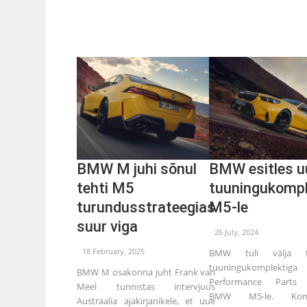
BMW M juhi sõnul
BMW esitles u
tehti M5
tuuningukompl
turundusstrateegias
M5-le
suur viga
26 July, 2024
18 February, 2025
BMW tuli välja t
tuuningukomplekt
BMW M osakonna juht Frank van
Performance Parts 
Meel tunnistas intervjuus
BMW M5-le. Komp
Austraalia ajakirjanikele, et uue