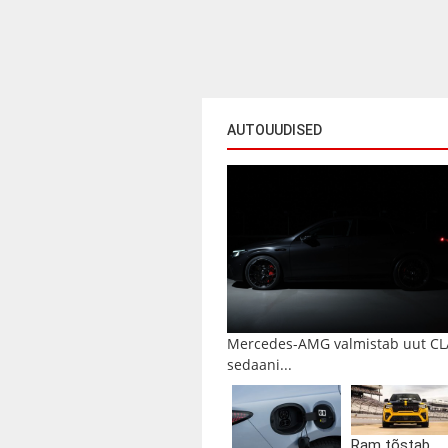
AUTOUUDISED
Mercedes-AMG valmistab uut CL
sedaani...
Ram tõstab