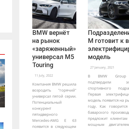
BMW вернёт
Подразделен
на рынок
M готовит к 
«заряженный»
электрифици
универсал M5
модель
Touring
27 January, 2021
11 July, 2022
В BMW Group о
подтвердили эле
Компания BMW решила
спортивного подр
возродить "горячий"
Первая электрифиц
универсал пятой серии.
модель появится на р
Потенциальный
году. Как говоритс
конкурент
баварского произво
пятидверного
предложит клиентам
Mercedes-AMG E 63
мощным двигателем
появится в следующем