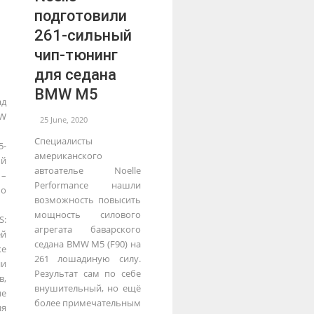
подготовили
261-сильный
чип-тюнинг
для седана
BMW M5
ад
W
25 June, 2020
Специалисты
5-
американского
ый
автоателье Noelle
 –
Performance нашли
о
возможность повысить
мощность силового
S:
агрегата баварского
й
седана BMW M5 (F90) на
же
261 лошадиную силу.
и
Результат сам по себе
в,
внушительный, но ещё
е
более примечательным
ия