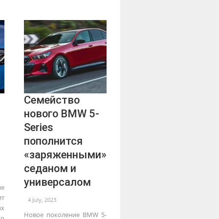
Семейство
нового BMW 5-
Series
пополнится
«заряженными»
седаном и
универсалом
е
т
4 July, 2023
ых
Новое поколение BMW 5-
го