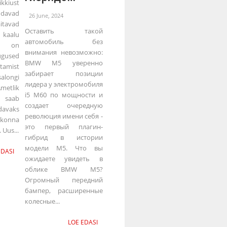
kiust
ndavad
26 June, 2024
itavad
Оставить такой
kaalu
автомобиль без
ks on
внимания невозможно:
gused
BMW M5 уверенно
amist
забирает позиции
ongi
лидера у электромобиля
etlik
i5 M60 по мощности и
 saab
создает очередную
davaks
революция имени себя -
vkonna
это первый плагин-
Uus...
гибрид в истории
модели M5. Что вы
EDASI
ожидаете увидеть в
облике BMW M5?
Огромный передний
бампер, расширенные
колесные...
LOE EDASI