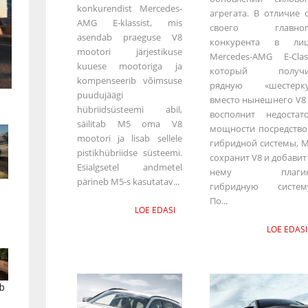
konkurendist Mercedes-
агрегата. В отличие 
AMG E-klassist, mis
своего главног
asendab praeguse V8
конкурента в лиц
mootori järjestikuse
Mercedes-AMG E-Clas
kuuese mootoriga ja
который получи
kompenseerib võimsuse
рядную «шестерку
puudujäägi
вместо нынешнего V8
hübriidsüsteemi abil,
восполнит недостат
säilitab M5 oma V8
мощности посредств
mootori ja lisab sellele
гибридной системы, 
pistikhübriidse süsteemi.
сохранит V8 и добавит
Esialgsetel andmetel
нему плагин
pärineb M5-s kasutatav...
гибридную систем
По...
LOE EDASI
LOE EDASI
b