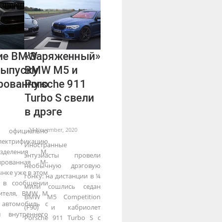
ие BMW
«Заряженный»
выпуску
BMW M5 и
рованную
Porsche 911
Turbo S свели
в дрэге
24 November, 2020
фициально
ктрификацию
Иностранные
азделения M.
энтузиасты провели
ированная М-
необычную дрэговую
ынке уже в этом
гонку: на дистанции в ¼
я в сообщении
мили сошлись седан
дителя, BMW M
BMW M5 Competition
 автомобиль с
(F90) и кабриолет
 внутреннего
Porsche 911 Turbo S с