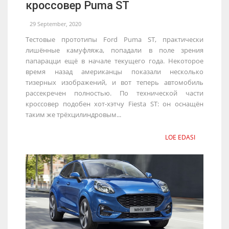
кроссовер Puma ST
29 September, 2020
Тестовые прототипы Ford Puma ST, практически
лишённые камуфляжа, попадали в поле зрения
папарацци ещё в начале текущего года. Некоторое
время назад американцы показали несколько
тизерных изображений, и вот теперь автомобиль
рассекречен полностью. По технической части
кроссовер подобен хот-хэтчу Fiesta ST: он оснащён
таким же трёхцилиндровым...
LOE EDASI