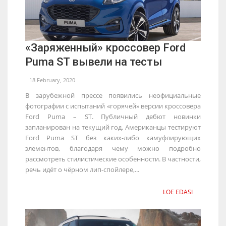
«Заряженный» кроссовер Ford
Puma ST вывели на тесты
18 February, 2020
В зарубежной прессе появились неофициальные
фотографии с испытаний «горячей» версии кроссовера
Ford Puma – ST. Публичный дебют новинки
запланирован на текущий год. Американцы тестируют
Ford Puma ST без каких-либо камуфлирующих
элементов, благодаря чему можно подробно
рассмотреть стилистические особенности. В частности,
речь идёт о чёрном лип-спойлере,...
LOE EDASI