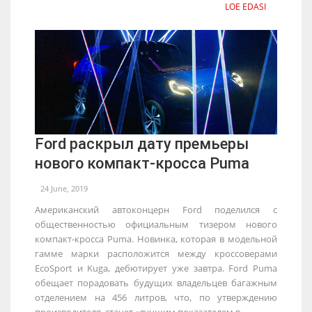
LOE EDASI
Ford раскрыл дату премьеры
нового компакт-кросса Puma
24 June, 2019
Американский автоконцерн Ford поделился с
общественностью официальным тизером нового
компакт-кросса Puma. Новинка, которая в модельной
гамме марки расположится между кроссоверами
EcoSport и Kuga, дебютирует уже завтра. Ford Puma
обещает порадовать будущих владельцев багажным
отделением на 456 литров, что, по утверждению
производителя, станет «лучшим показателем в...