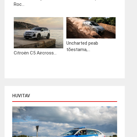
Roc...
Uncharted peab
tõestama,...
Citroën C5 Aircross...
HUVITAV