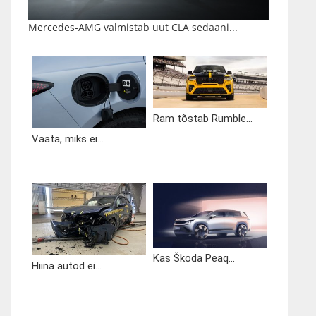
Mercedes-AMG valmistab uut CLA sedaani...
Ram tõstab Rumble...
Vaata, miks ei...
Kas Škoda Peaq...
Hiina autod ei...