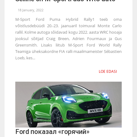
18 January, 2022
M-Sport Ford Puma Hybrid Rally1 teeb oma
võistlusdebüüdi 20.-23. jaanuaril toimuval Monte Carlo
rallil. Kolme autoga sõidavad kogu 2022. aasta WRC hooaja
jooksul sõitjad Craig Breen, Adrien Fourmaux ja Gus
Greensmith. Lisaks liitub M-Sport Ford World Rally
Teamiga üheksakordne FIA ralli maailmameister Sébastien
Loeb, kes...
LOE EDASI
Ford показал «горячий»