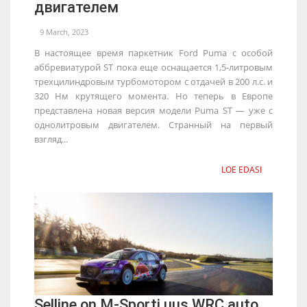
двигателем
9 March, 2023
В настоящее время паркетник Ford Puma с особой
аббревиатурой ST пока еще оснащается 1,5-литровым
трехцилиндровым турбомотором с отдачей в 200 л.с. и
320 Нм крутящего момента. Но теперь в Европе
представлена новая версия модели Puma ST — уже с
однолитровым двигателем. Странный на первый
взгляд...
LOE EDASI
Selline on M-Sporti uus WRC auto