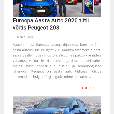
Euroopa Aasta Auto 2020 tiitli
võitis Peugeot 208
3 March, 2020
Kuuekümnest Euroopa autoajakirjanikust koosnev žürii
aasta autoks uue Peugeot 208. Märkimisväärseks hinnati
eeskätt selle mudeli mootorivalikut, mis pakub klientidele
vabaduse valida elektri-, bensiini- ja diiselmootori vahel.
Mainiti hästi õnnestunud disaini- ja tehnoloogilised
lahendusi. Peugeot on aasta auto tiitlitega kõikide
automarkide hulgas kõigi aegade kolme edukaima...
LOE EDASI