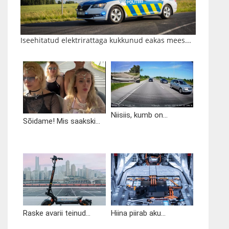
Iseehitatud elektrirattaga kukkunud eakas mees...
Niisiis, kumb on...
Sõidame! Mis saakski...
Raske avarii teinud...
Hiina piirab aku...