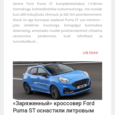
Senine Ford Puma ST komplekteeritakse 1,5-liitrise
töömahuga kolmesilindrilise turbomootoriga, mis toodab
kuni 200 hobujõudu võimsust ja 320 Nm pöördemomenti.
Nüüd on aga Euroopas saadaval Puma ST uus versioon -
juba üheliitrise mootoriga. Esmapilgul kummaline
downsizing, arvestades mudeli positsioneerimist võisaima
versioonina perekonnas, kuid tehnilisest ja
turunduslikust...
LOE EDASI
«Заряженный» кроссовер Ford
Puma ST оснастили литровым