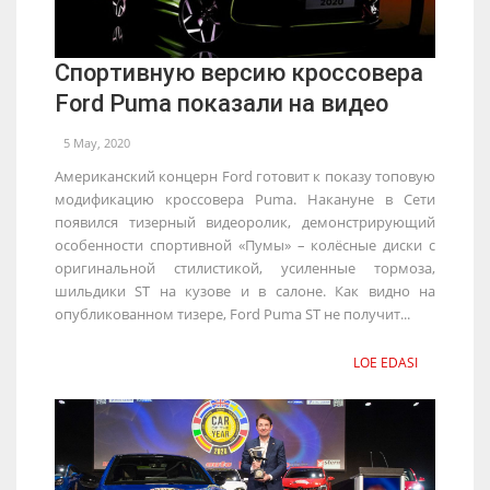
Спортивную версию кроссовера
Ford Puma показали на видео
5 May, 2020
Американский концерн Ford готовит к показу топовую
модификацию кроссовера Puma. Накануне в Сети
появился тизерный видеоролик, демонстрирующий
особенности спортивной «Пумы» – колёсные диски с
оригинальной стилистикой, усиленные тормоза,
шильдики ST на кузове и в салоне. Как видно на
опубликованном тизере, Ford Puma ST не получит...
LOE EDASI