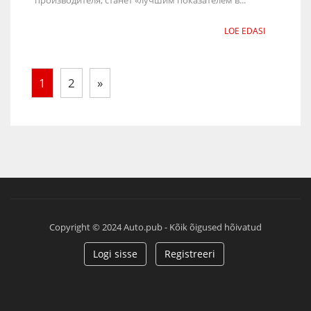
LOE EDASI
1
2
»
Copyright © 2024 Auto.pub - Kõik õigused hõivatud
Logi sisse
Registreeri