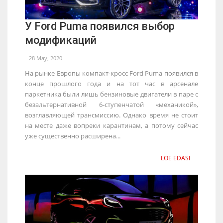
У Ford Puma появился выбор
модификаций
28 May, 2020
На рынке Европы компакт-кросс Ford Puma появился в
конце прошлого года и на тот час в арсенале
паркетника были лишь бензиновые двигатели в паре с
безальтернативной 6-ступенчатой «механикой»,
возглавляющей трансмиссию. Однако время не стоит
на месте даже вопреки карантинам, а потому сейчас
уже существенно расширена...
LOE EDASI