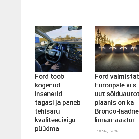
Ford toob
Ford valmista
kogenud
Euroopale viis
insenerid
uut sõiduautot
tagasi ja paneb
plaanis on ka
tehisaru
Bronco-laadne
kvaliteedivigu
linnamaastur
püüdma
19 May, 2026