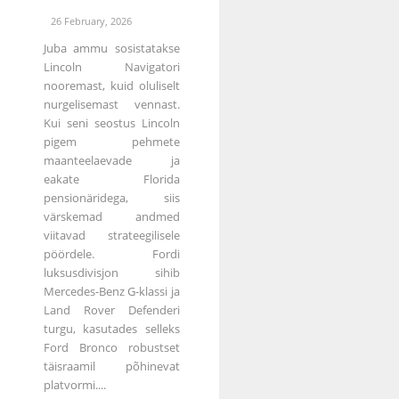
26 February, 2026
Juba ammu sosistatakse
Lincoln Navigatori
nooremast, kuid oluliselt
nurgelisemast vennast.
Kui seni seostus Lincoln
pigem pehmete
maanteelaevade ja
eakate Florida
pensionäridega, siis
värskemad andmed
viitavad strateegilisele
pöördele. Fordi
luksusdivisjon sihib
Mercedes-Benz G-klassi ja
Land Rover Defenderi
turgu, kasutades selleks
Ford Bronco robustset
täisraamil põhinevat
platvormi....