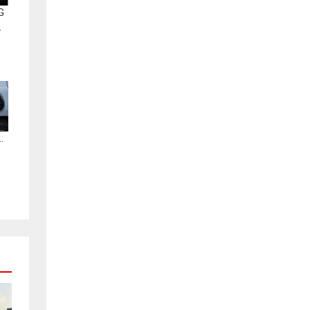
G
.
.