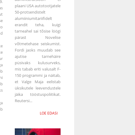
9.
plaani USA autotootjatele
as
50-protsendistelt
t
alumiiniumitariifidelt
se
erandit teha, kuigi
o
tarneahel sai tõsise löögi
ud
pärast Novelise
võtmetehase seiskumist.
ke
Fordi jaoks muudab see
ke
ajutise tarnehäire
ur
püsivaks kulusurveks,
ga
mis tabab eriti valusalt F-
ab
150 programmi ja näitab,
ni
et Valge Maja eelistab
ab
üksikutele leevendustele
ks
jäika tööstuspoliitikat.
Reutersi...
ga
b
LOE EDASI