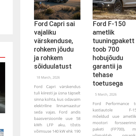
Ford Capri sai
Ford F-150
vajaliku
ametlik
värskenduse,
tuuningpakett
rohkem jõudu
toob 700
ja rohkem
hobujõudu
sõiduulatust
garantii ja
tehase
18 March, 2026
toetusega
Ford Capri värskendus
tuli kiiresti ja üsna täpselt
5 March, 2026
sinna kohta, kus odavaim
Ford Performance t
elektriline linnamaastur
kastiautole F-15
seda vajas. Ford andis
mõeldud uue ametli
baasversioonile uue 58
mootori forsseerimi
kWh LFP aku, tõstis
paketi (FP700), m
võimsuse 140 kW ehk 190
võimaldab omanik