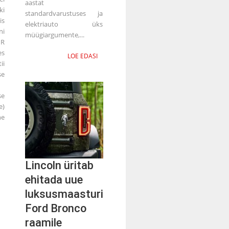
aastat
i
standardvarustuses ja
is
elektriauto üks
ni
müügiargumente,...
 R
es
LOE EDASI
ii
se
se
e)
ne
Lincoln üritab
ehitada uue
luksusmaasturi
Ford Bronco
raamile