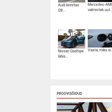
Mercedes-AM
Audi kinnitas
valmistab uut..
Q8...
Vaata, miks ei..
Nissan Qashqai
läbis...
PROOVISÕIDUD