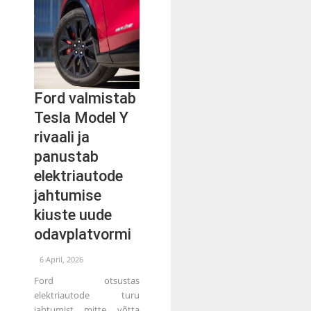
Ford valmistab
Tesla Model Y
rivaali ja
panustab
elektriautode
jahtumise
kiuste uude
odavplatvormi
6 April, 2026
Ford otsustas
elektriautode turu
jahtumist mitte võtta