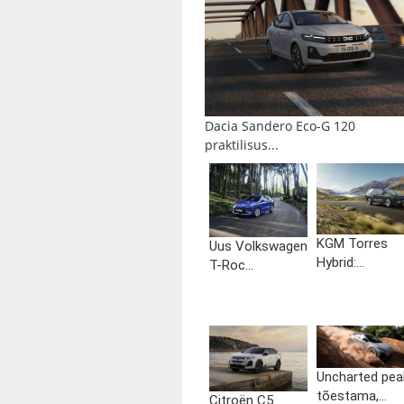
Dacia Sandero Eco-G 120
praktilisus...
KGM Torres
Uus Volkswagen
Hybrid:...
T-Roc...
Uncharted pea
tõestama,...
Citroën C5