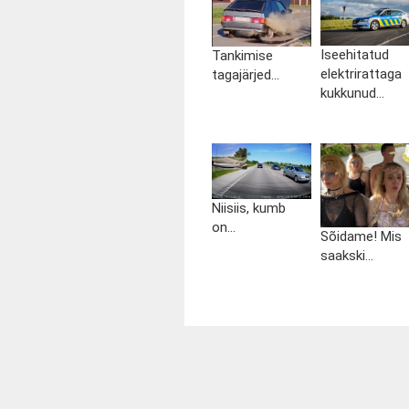
Iseehitatud
Tankimise
elektrirattaga
tagajärjed...
kukkunud...
Niisiis, kumb
on...
Sõidame! Mis
saakski...