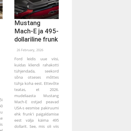
Mustang
Mach-E ja 495-
dollariline frunk
26 February, 2026
Ford leidis uue viisi,
kuidas kliendi rahakotti
tühjendada, seekord
sõna otseses mõttes
tühja koha eest. Ettevõte
teatas, et 2026.
mudeliaasta Mustang
õi
Mach-E ostjad peavad
0
USA-s eesmise pakiruumi
ku
ehk frunk'i paigaldamise
se
eest välja käima 495
is
dollarit. See, mis oli viis
el