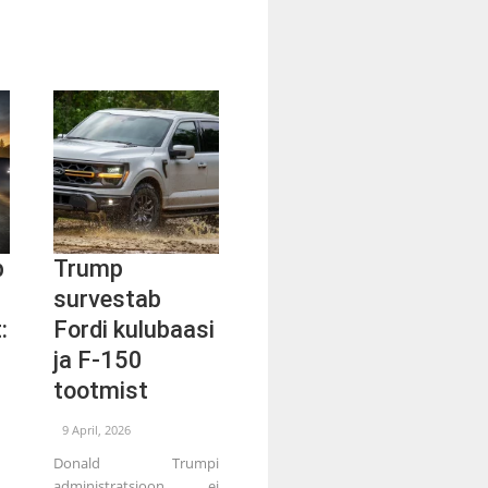
b
Trump
survestab
:
Fordi kulubaasi
ja F-150
tootmist
9 April, 2026
Donald Trumpi
administratsioon ei