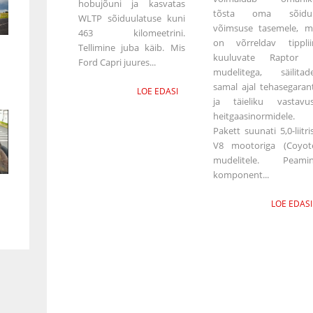
hobujõuni ja kasvatas
tõsta oma sõiduk
WLTP sõiduulatuse kuni
võimsuse tasemele, m
463 kilomeetrini.
on võrreldav tipplii
Tellimine juba käib. Mis
kuuluvate Raptor
Ford Capri juures...
mudelitega, säilitad
samal ajal tehasegarant
LOE EDASI
ja täieliku vastavu
heitgaasinormidele.
Pakett suunati 5,0-liitri
V8 mootoriga (Coyot
mudelitele. Peami
komponent...
LOE EDASI