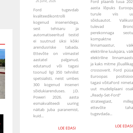
26 June, 2026
Ford plaanib tuua 202
aasta lõpuks Euroop
Ford tugevdab
turule viis uu
kvaliteedikontrolli
sõiduautot. Valikus
kogenud inseneridega,
tulevad Bronc
sest tehisaru ja
perekonnaga seot
automatiseeritud testid
kompaktne
ei suutnud üksi kõiki
linnamaastur, väi
arendusriske tabada.
elektriline luukpära, väi
Ettevõte on viimastel
elektriline linnamaast
aastatel palganud,
ja kaks mitme jõuallika
edutanud või tagasi
crossoverit. Ford püü
toonud ligi 350 tehnilist
Euroopas positsioo
spetsialisti, neist umbes
tagasi võitaFord nimet
300 kogenud inseneri
uut mudeliplaani osa
sõidukiarenduses. J.D.
„Ready-Set-Ford“
Poweri 2026. aasta
strateegiast, mille
esmakvaliteedi uuring
ettevõte taha
näitab juba paranemist,
tugevdada...
kuid...
LOE EDASI
LOE EDASI