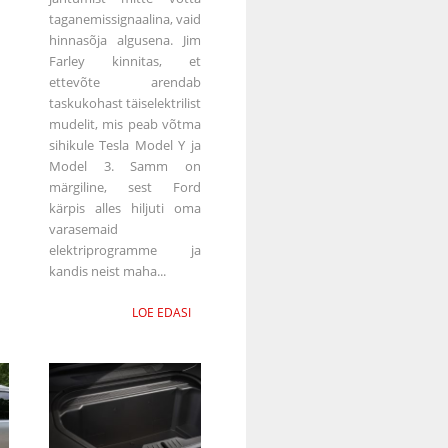
taganemissignaalina, vaid
hinnasõja algusena. Jim
Farley kinnitas, et
ettevõte arendab
taskukohast täiselektrilist
mudelit, mis peab võtma
sihikule Tesla Model Y ja
Model 3. Samm on
märgiline, sest Ford
kärpis alles hiljuti oma
varasemaid
elektriprogramme ja
kandis neist maha...
LOE EDASI