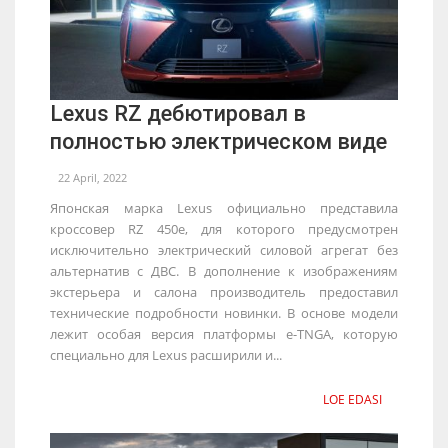
Lexus RZ дебютировал в
полностью электрическом виде
22 April, 2022
Японская марка Lexus официально представила
кроссовер RZ 450e, для которого предусмотрен
исключительно электрический силовой агрегат без
альтернатив с ДВС. В дополнение к изображениям
экстерьера и салона производитель предоставил
технические подробности новинки. В основе модели
лежит особая версия платформы e-TNGA, которую
специально для Lexus расширили и...
LOE EDASI