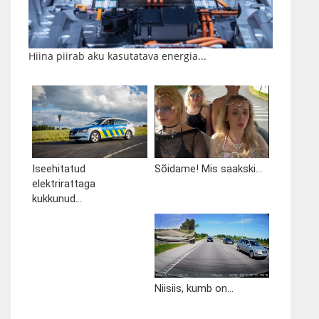
Hiina piirab aku kasutatava energia...
Iseehitatud
Sõidame! Mis saakski...
elektrirattaga
kukkunud...
Niisiis, kumb on...