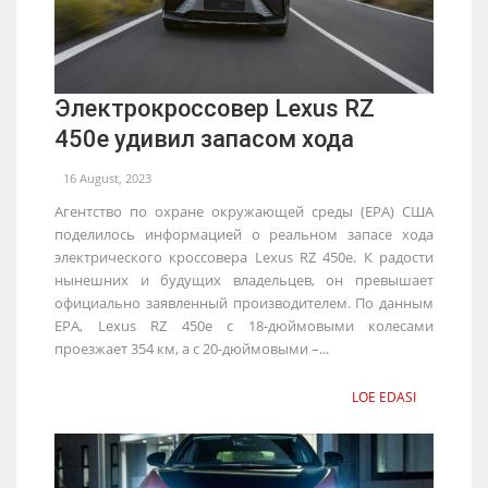
Электрокроссовер Lexus RZ
450e удивил запасом хода
16 August, 2023
Агентство по охране окружающей среды (EPA) США
поделилось информацией о реальном запасе хода
электрического кроссовера Lexus RZ 450e. К радости
нынешних и будущих владельцев, он превышает
официально заявленный производителем. По данным
EPA, Lexus RZ 450e с 18-дюймовыми колесами
проезжает 354 км, а с 20-дюймовыми –...
LOE EDASI