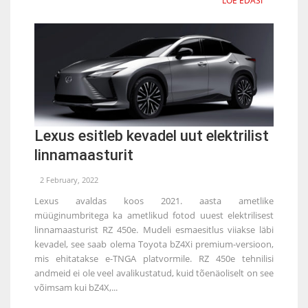
LOE EDASI
Lexus esitleb kevadel uut elektrilist
linnamaasturit
2 February, 2022
Lexus avaldas koos 2021. aasta ametlike
müüginumbritega ka ametlikud fotod uuest elektrilisest
linnamaasturist RZ 450e. Mudeli esmaesitlus viiakse läbi
kevadel, see saab olema Toyota bZ4Xi premium-versioon,
mis ehitatakse e-TNGA platvormile. RZ 450e tehnilisi
andmeid ei ole veel avalikustatud, kuid tõenäoliselt on see
võimsam kui bZ4X,...