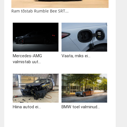
Ram tõstab Rumble Bee SRT...
Mercedes-AMG
Vaata, miks ei...
valmistab uut...
Hiina autod ei...
BMW toel valminud...