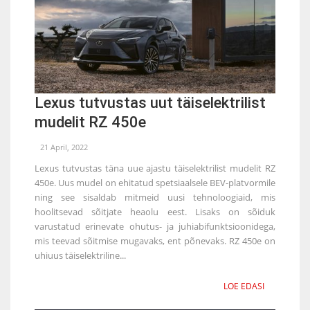
Lexus tutvustas uut täiselektrilist
mudelit RZ 450e
21 April, 2022
Lexus tutvustas täna uue ajastu täiselektrilist mudelit RZ
450e. Uus mudel on ehitatud spetsiaalsele BEV-platvormile
ning see sisaldab mitmeid uusi tehnoloogiaid, mis
hoolitsevad sõitjate heaolu eest. Lisaks on sõiduk
varustatud erinevate ohutus- ja juhiabifunktsioonidega,
mis teevad sõitmise mugavaks, ent põnevaks. RZ 450e on
uhiuus täiselektriline...
LOE EDASI