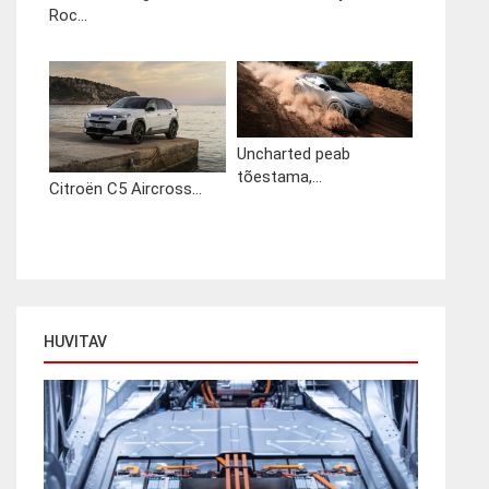
Roc...
Uncharted peab
tõestama,...
Citroën C5 Aircross...
HUVITAV