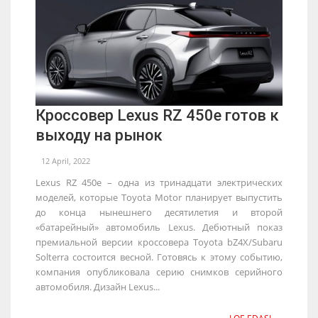
Кроссовер Lexus RZ 450e готов к
выходу на рынок
12 April, 2022
Lexus RZ 450e – одна из тринадцати электрических
моделей, которые Toyota Motor планирует выпустить
до конца нынешнего десятилетия и второй
«батарейный» автомобиль Lexus. Дебютный показ
премиальной версии кроссовера Toyota bZ4X/Subaru
Solterra состоится весной. Готовясь к этому событию,
компания опубликовала серию снимков серийного
автомобиля. Дизайн Lexus...