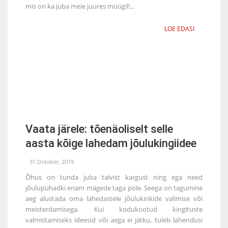
mis on ka juba meie juures müügil!...
LOE EDASI
Vaata järele: tõenäoliselt selle
aasta kõige lahedam jõulukingiidee
31 October, 2019
Õhus on tunda juba talvist kargust ning ega need
jõulupühadki enam mägede taga pole. Seega on tagumine
aeg alustada oma lähedastele jõulukinkide valimise või
meisterdamisega. Kui kodukootud kingituste
valmistamiseks ideesid või aega ei jätku, tuleb lahendusi