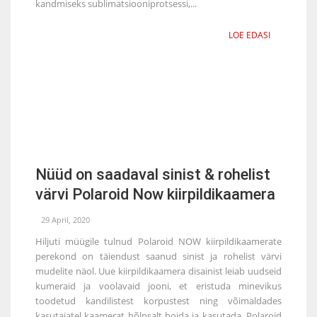
kandmiseks sublimatsiooniprotsessi,...
LOE EDASI
Nüüd on saadaval sinist & rohelist
värvi Polaroid Now kiirpildikaamera
29 April, 2020
Hiljuti müügile tulnud Polaroid NOW kiirpildikaamerate
perekond on täiendust saanud sinist ja rohelist värvi
mudelite näol. Uue kiirpildikaamera disainist leiab uudseid
kumeraid ja voolavaid jooni, et eristuda minevikus
toodetud kandilistest korpustest ning võimaldades
kasutajatel kaamerat hõlpsalt hoida ja kasutada. Polaroid