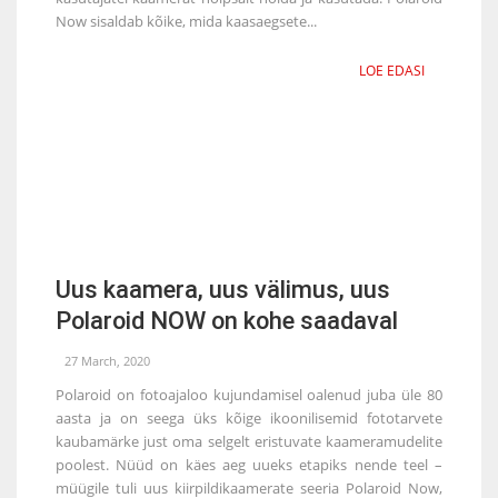
Now sisaldab kõike, mida kaasaegsete...
LOE EDASI
Uus kaamera, uus välimus, uus
Polaroid NOW on kohe saadaval
27 March, 2020
Polaroid on fotoajaloo kujundamisel oalenud juba üle 80
aasta ja on seega üks kõige ikoonilisemid fototarvete
kaubamärke just oma selgelt eristuvate kaameramudelite
poolest. Nüüd on käes aeg uueks etapiks nende teel –
müügile tuli uus kiirpildikaamerate seeria Polaroid Now,