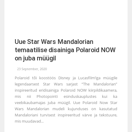
Uue Star Wars Mandalorian
temaatilise disainiga Polaroid NOW
on juba müügil
23 September, 2020
Polaroid tõi koostöös Disney ja Lucasfilm’iga müügile
legendaarsest Star Wars sarjast “The Mandalorian”
inspireeritud eridisainiga Polaroid NOW kiirpildikaamera,
mis nii Photopointi esinduskauplustes kui ka
veebikaubamajas juba müügil. Uue Polaroid Now Star
Wars Mandalorian mudeli kujunduses on kasutatud
Mandaloriani turvisest inspireeritud värve ja tekstuure,
mis muudavad...