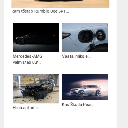
Ram tõstab Rumble Bee SRT...
Mercedes-AMG
Vaata, miks ei...
valmistab uut...
Kas Škoda Peaq...
Hiina autod ei...