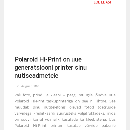
LOE EDASI
Polaroid Hi-Print on uue
generatsiooni printer sinu
nutiseadmetele
25 August, 2020
Vali foto, prindi ja kleebi – peagi müügile jõudva uue
Polaroid Hi·Print taskuprinteriga on see nii lihtne. See
muudab sinu nutitelefonis olevad fotod tõetruude
värvidega krediitkaardi suurusteks väljatrükkideks, mida
on soovi korral võimalik kasutada ka kleebistena. Uus
Polaroid Hi-Print printer kasutab värvide paberile