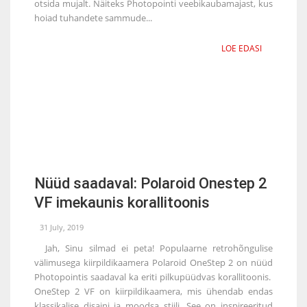
otsida mujalt. Näiteks Photopointi veebikaubamajast, kus
hoiad tuhandete sammude...
LOE EDASI
Nüüd saadaval: Polaroid Onestep 2
VF imekaunis korallitoonis
31 July, 2019
Jah, Sinu silmad ei peta! Populaarne retrohõngulise
välimusega kiirpildikaamera Polaroid OneStep 2 on nüüd
Photopointis saadaval ka eriti pilkupüüdvas korallitoonis.
OneStep 2 VF on kiirpildikaamera, mis ühendab endas
klassikalise disaini ja moodsa stiili. See on inspireeritud