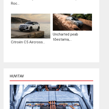
Roc...
Uncharted peab
tõestama,...
Citroën C5 Aircross...
HUVITAV