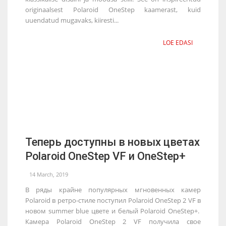
originaalsest Polaroid OneStep kaamerast, kuid
uuendatud mugavaks, kiiresti...
LOE EDASI
Теперь доступны в новых цветах
Polaroid OneStep VF и OneStep+
14 March, 2019
В ряды крайне популярных мгновенных камер
Polaroid в ретро-стиле поступил Polaroid OneStep 2 VF в
новом summer blue цвете и белый Polaroid OneStep+.
Камера Polaroid OneStep 2 VF получила свое