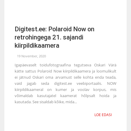
Digitest.ee: Polaroid Now on
retrohingega 21. sajandi
kiirpildikaamera
19 November, 2020
Igapäevaselt toidufotograafina tegutseva Oskari Värä
kätte sattus Polaroid Now kiirpildikaamera ja loomulikult
ei jätnud Oskari oma arvamust selle kohta enda teada,
vaid jagab seda digitest.ee veebiportaalis. NOW
kiirpildikaameral on kumer ja voolav korpus, mis
võimaldab kasutajatel kaamerat hõlpsalt hoida ja
kasutada. See sisaldab kõike, mida...
LOE EDASI