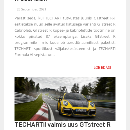
28 September, 2021
Pärast seda, kui TECHART tutvustas juunis GTstreet R-i,
esitletakse nüüd selle avatud katusega varianti GTstreet R
Cabrioleti. GTstreet R kupee- ja kabriolettide tootmine on
kokku piiratud 87 eksemplariga. Lisaks GTstreet R
programmile - mis koosneb aerodünaamilisest paketist,
TECHARTi sportlikust väljalaskesüsteemist ja TECHARTi
Formula VI sepistatud...
LOE EDASI
TECHARTil valmis uus GTstreet R