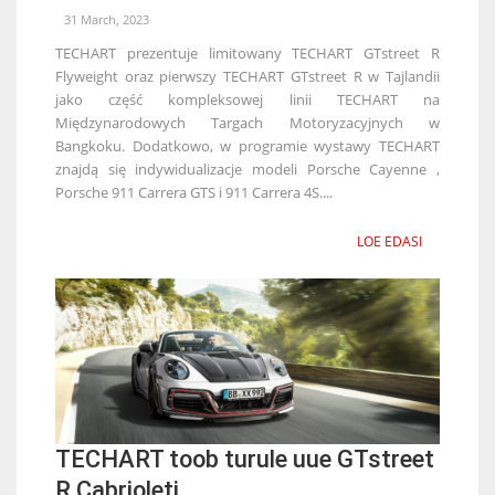
31 March, 2023
TECHART prezentuje limitowany TECHART GTstreet R
Flyweight oraz pierwszy TECHART GTstreet R w Tajlandii
jako część kompleksowej linii TECHART na
Międzynarodowych Targach Motoryzacyjnych w
Bangkoku. Dodatkowo, w programie wystawy TECHART
znajdą się indywidualizacje modeli Porsche Cayenne ,
Porsche 911 Carrera GTS i 911 Carrera 4S....
LOE EDASI
TECHART toob turule uue GTstreet
R Cabrioleti