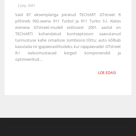
2 July, 2021
Vaid 87 eksemplariga piiratud TECHART GTstreet R
põhineb 992-seeria 911 Turbol ja 911 Turbo S-l. Alates
esimese GTstreet-mudeli esitlusest 2001. aastal on
TECHARTi kohandatud kontseptsioon saavutanud
tunnustuse kahe omaduse sümbioosi tõttu: auto kõlbab
kasutada nii igapäevasõitudeks, kui rajapäevadel. GTstreet
R-i iseloomustavad kerged komponendid ja
optimeeritud...
LOE EDASI