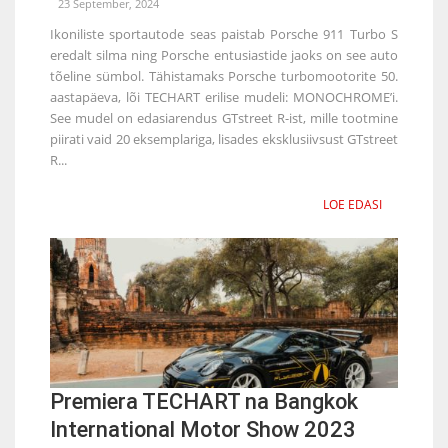
23 September, 2024
Ikoniliste sportautode seas paistab Porsche 911 Turbo S
eredalt silma ning Porsche entusiastide jaoks on see auto
tõeline sümbol. Tähistamaks Porsche turbomootorite 50.
aastapäeva, lõi TECHART erilise mudeli: MONOCHROME’i.
See mudel on edasiarendus GTstreet R-ist, mille tootmine
piirati vaid 20 eksemplariga, lisades eksklusiivsust GTstreet
R...
LOE EDASI
Premiera TECHART na Bangkok
International Motor Show 2023