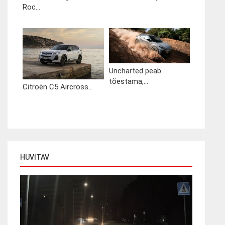
Roc...
Uncharted peab
tõestama,...
Citroën C5 Aircross...
HUVITAV