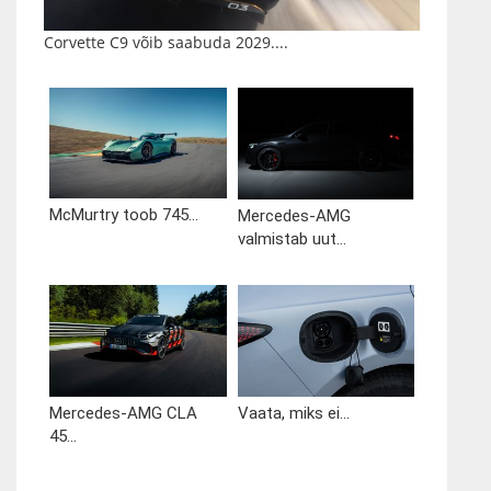
Corvette C9 võib saabuda 2029....
McMurtry toob 745...
Mercedes-AMG
valmistab uut...
Mercedes-AMG CLA
Vaata, miks ei...
45...