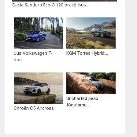
Dacia Sandero Eco-G 120 praktilisus...
Uus Volkswagen T-
KGM Torres Hybrid:...
Roc...
Uncharted peab
tõestama,...
Citroën C5 Aircross...