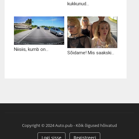
kukkunud...
Niisiis, kumb on...
Sõidame! Mis saakski...
Copyright © 2024 Auto.pub - Kõik õigused hõivatud
Logi sisse
Registreeri