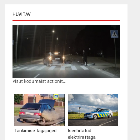
HUVITAV
Pisut kodumaist actionit...
Tankimise tagajärjed...
Iseehitatud
elektrirattaga