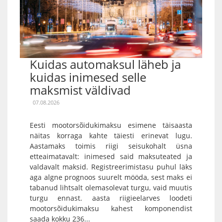
Kuidas automaksul läheb ja
kuidas inimesed selle
maksmist väldivad
07.08.2026
Eesti mootorsõidukimaksu esimene täisaasta
näitas korraga kahte täiesti erinevat lugu.
Aastamaks toimis riigi seisukohalt üsna
etteaimatavalt: inimesed said maksuteated ja
valdavalt maksid. Registreerimistasu puhul läks
aga algne prognoos suurelt mööda, sest maks ei
tabanud lihtsalt olemasolevat turgu, vaid muutis
turgu ennast. aasta riigieelarves loodeti
mootorsõidukimaksu kahest komponendist
saada kokku 236...