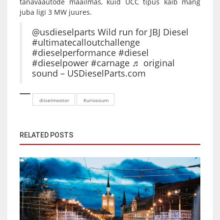
tänavaautode maailmas, kuid UCC tipus käib mäng
juba ligi 3 MW juures.
@usdieselparts
Wild run for JBJ Diesel
#ultimatecalloutchallenge
#dieselperformance
#diesel
#dieselpower
#carnage
♬ original
sound – USDieselParts.com
diiselmootor
Kurioosum
RELATED POSTS