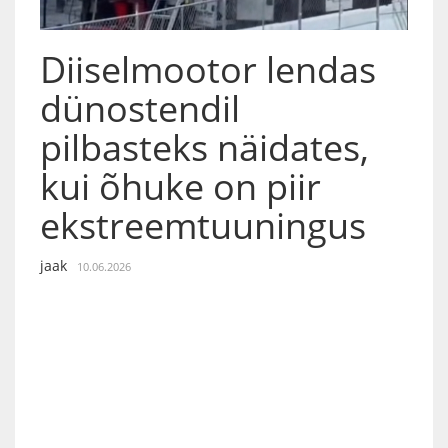
Diiselmootor lendas
dünostendil
pilbasteks näidates,
kui õhuke on piir
ekstreemtuuningus
jaak
10.06.2026