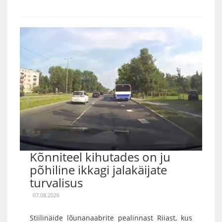
Kõnniteel kihutades on ju
põhiline ikkagi jalakäijate
turvalisus
07.08.2026
Stiilinäide lõunanaabrite pealinnast Riiast, kus