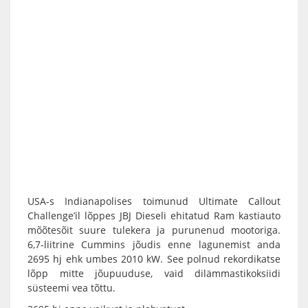
USA-s Indianapolises toimunud Ultimate Callout
Challenge’il lõppes JBJ Dieseli ehitatud Ram kastiauto
mõõtesõit suure tulekera ja purunenud mootoriga.
6,7-liitrine Cummins jõudis enne lagunemist anda
2695 hj ehk umbes 2010 kW. See polnud rekordikatse
lõpp mitte jõupuuduse, vaid dilämmastikoksiidi
süsteemi vea tõttu.