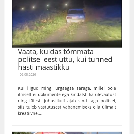
Vaata, kuidas tõmmata
politsei eest uttu, kui tunned
hästi maastikku
06.08.2026
Kui liigud mingi ürgaegse saraga, millel pole
ilmselt ei dokumente ega kindalsti ka ülevaatust
ning täiesti juhuslikult ajab sind taga politsei,
siis tuleb vastutusest vabanemiseks olla ülimalt
kreatiivne....