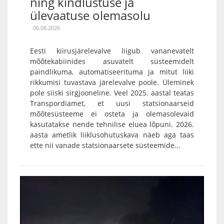
ning kindlustuse ja
ülevaatuse olemasolu
06.08.2026
Eesti kiirusjärelevalve liigub vananevatelt
mõõtekabiinides asuvatelt süsteemidelt
paindlikuma, automatiseerituma ja mitut liiki
rikkumisi tuvastava järelevalve poole. Üleminek
pole siiski sirgjooneline. Veel 2025. aastal teatas
Transpordiamet, et uusi statsionaarseid
mõõtesüsteeme ei osteta ja olemasolevaid
kasutatakse nende tehnilise eluea lõpuni. 2026.
aasta ametlik liiklusohutuskava näeb aga taas
ette nii vanade statsionaarsete süsteemide...