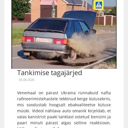
Tankimise tagajärjed
05.08.2026
Venemaal on pärast Ukraina rünnakuid nafta
rafineerimistehastele tekkinud kerge kütusekriis,
mis soodustab hoogsalt ebakvaliteetse kütuse
müüki. Videol nähtava auto omanik kirjeldab, et
valas kanistrist paaki tanklast ostetud bensiini ja
paari minuti pärast algas selline reaktsioon.