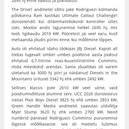
2695 hj enne vaikust ja plahvatust
The Drive’i andmetel sõitis Jake Rodriguezi kolmanda
põlvkonna Ram kastikas Ultimate Callout Challenge’i
dünostendil, kui dilämmastikoksiidi kontroller ütles
üles. Mootor andis lagunemise hetkel 2695 hj, mis
teeb ligikaudu 2010 kW. Pööretest jäi veel varu, kuid
mehaanika jõudis piirini enne, kui mõõtmine lõppes.
Auto oli ehitatud Idaho töökojas JBJ Diesel. Kapoti all
töötas tugevalt ümber umbes poolteise aasta jooksul
ehitatud 6,7-liitrine reas-kuuesilindriline Cummins,
mida meeskond arendas. Sama jõuallikas oli varem
ületanud ka 3000 hj piiri ja näidanud Diesels in the
Mountains üritusel 3342 hj ehk umbes 2492 kW.
Sellises klassis pole 2010 kW veel ulme, vaid
poodiumivõitluse alumine serv. UCC 2026 dünovoorus
näitas Poor Boys Diesel 3825 hj ehk umbes 2853 kW,
Green Handle Media andmetel saavutas üldvõitja
Myer Stump 3620 hj ehk umbes 2700 kW. Need
numbrid panevad Rodriguezi Cumminsi purunemise
õigesse mõõtkavasse: see oli meeletu tulemus