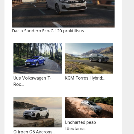
Dacia Sandero Eco-G 120 praktilisus...
Uus Volkswagen T-
KGM Torres Hybrid:...
Roc...
Uncharted peab
tõestama,...
Citroën C5 Aircross...