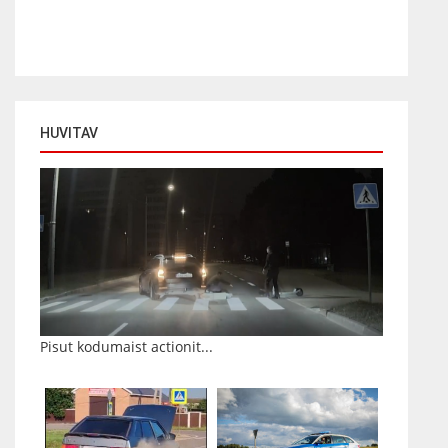
HUVITAV
Pisut kodumaist actionit...