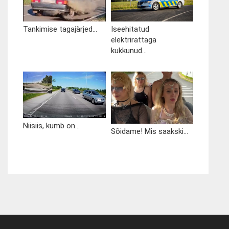
Tankimise tagajärjed...
Iseehitatud
elektrirattaga
kukkunud...
Niisiis, kumb on...
Sõidame! Mis saakski...