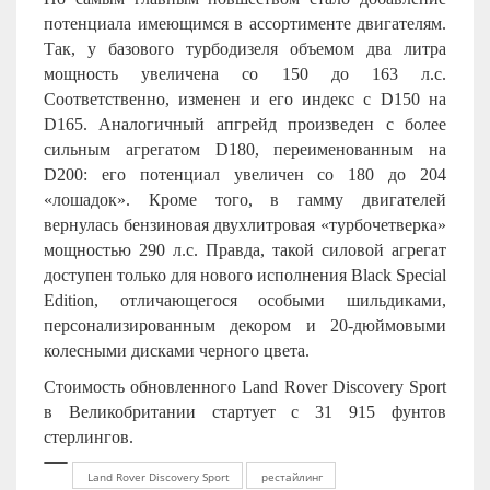
потенциала имеющимся в ассортименте двигателям.
Так, у базового турбодизеля объемом два литра
мощность увеличена со 150 до 163 л.с.
Соответственно, изменен и его индекс с
D
150 на
D
165. Аналогичный апгрейд произведен с более
сильным агрегатом
D
180, переименованным на
D
200: его потенциал увеличен со 180 до 204
«лошадок». Кроме того, в гамму двигателей
вернулась бензиновая двухлитровая «турбочетверка»
мощностью 290 л.с. Правда, такой силовой агрегат
доступен только для нового исполнения Black Special
Edition, отличающегося особыми шильдиками,
персонализированным декором и 20-дюймовыми
колесными дисками черного цвета.
Стоимость обновленного Land Rover Discovery Sport
в Великобритании стартует с 31 915 фунтов
стерлингов.
Land Rover Discovery Sport
рестайлинг