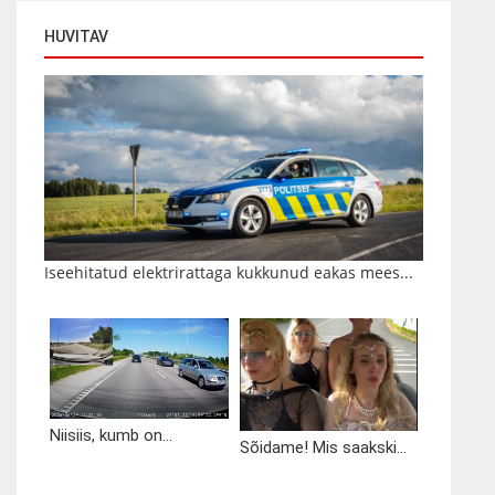
HUVITAV
Iseehitatud elektrirattaga kukkunud eakas mees...
Niisiis, kumb on...
Sõidame! Mis saakski...