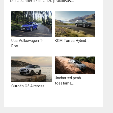
Dacia Sandero Eco-G 120 praktilisus...
Uus Volkswagen T-
KGM Torres Hybrid:...
Roc...
Uncharted peab
tõestama,...
Citroën C5 Aircross...