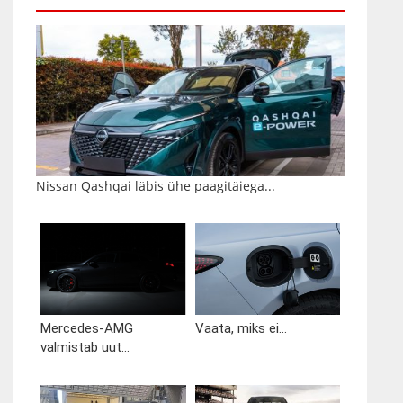
Nissan Qashqai läbis ühe paagitäiega...
Mercedes-AMG
Vaata, miks ei...
valmistab uut...