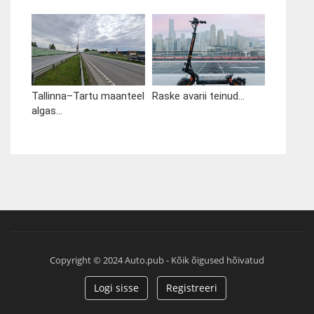
Tallinna–Tartu maanteel
Raske avarii teinud...
algas...
Copyright © 2024 Auto.pub - Kõik õigused hõivatud
Logi sisse
Registreeri