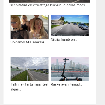
Iseehitatud elektrirattaga kukkunud eakas mees...
Niisiis, kumb on...
Sõidame! Mis saakski...
Tallinna–Tartu maanteel
Raske avarii teinud...
algas...