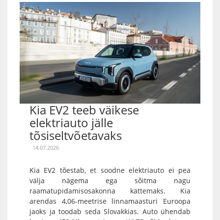
Kia EV2 teeb väikese
elektriauto jälle
tõsiseltvõetavaks
14.07.2026
Kia EV2 tõestab, et soodne elektriauto ei pea
välja nägema ega sõitma nagu
raamatupidamisosakonna kättemaks. Kia
arendas 4,06-meetrise linnamaasturi Euroopa
jaoks ja toodab seda Slovakkias. Auto ühendab