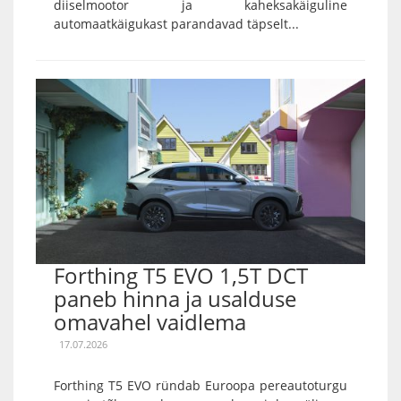
diiselmootor ja kaheksakäiguline
automaatkäigukast parandavad täpselt...
Forthing T5 EVO 1,5T DCT
paneb hinna ja usalduse
omavahel vaidlema
17.07.2026
Forthing T5 EVO ründab Euroopa pereautoturgu