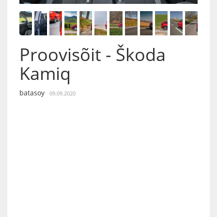
Proovisõit - Škoda
Kamiq
batasoy
09.09.2020