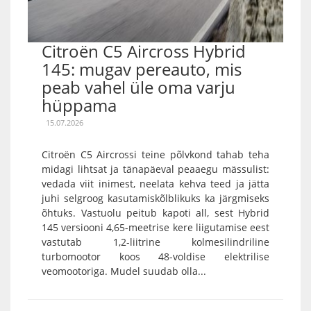
Citroën C5 Aircross Hybrid
145: mugav pereauto, mis
peab vahel üle oma varju
hüppama
15.07.2026
Citroën C5 Aircrossi teine põlvkond tahab teha
midagi lihtsat ja tänapäeval peaaegu mässulist:
vedada viit inimest, neelata kehva teed ja jätta
juhi selgroog kasutamiskõlblikuks ka järgmiseks
õhtuks. Vastuolu peitub kapoti all, sest Hybrid
145 versiooni 4,65-meetrise kere liigutamise eest
vastutab 1,2-liitrine kolmesilindriline
turbomootor koos 48-voldise elektrilise
veomootoriga. Mudel suudab olla...