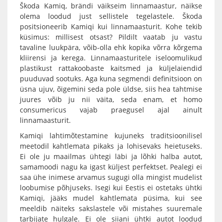
Škoda Kamiq, brändi väikseim linnamaastur, näikse
olema loodud just sellistele tegelastele. Škoda
positsioneerib Kamiqi kui linnamaasturit. Kohe tekib
küsimus: millisest otsast? Pildilt vaatab ju vastu
tavaline luukpära, võib-olla ehk kopika võrra kõrgema
kliirensi ja kerega. Linnamaasturitele iseloomulikud
plastikust rattakoobaste kaitsmed ja küljelaiendid
puuduvad sootuks. Aga kuna segmendi definitsioon on
üsna ujuv, õigemini seda pole üldse, siis hea tahtmise
juures võib ju nii väita, seda enam, et homo
consumericus vajab praegusel ajal ainult
linnamaasturit.
Kamiqi lahtimõtestamine kujuneks traditsioonilisel
meetodil kahtlemata pikaks ja lohisevaks heietuseks.
Ei ole ju maailmas ühtegi läbi ja lõhki halba autot,
samamoodi nagu ka igast küljest perfektset. Pealegi ei
saa ühe inimese arvamus sugugi olla mingist mudelist
loobumise põhjuseks. Isegi kui Eestis ei ostetaks ühtki
Kamiqi, jääks mudel kahtlemata püsima, kui see
meeldib näiteks sakslastele või mistahes suuremale
tarbijate hulgale. Ei ole siiani ühtki autot loodud