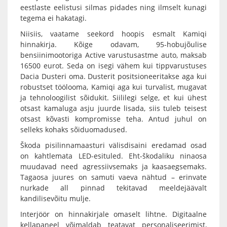
eestlaste eelistusi silmas pidades ning ilmselt kunagi
tegema ei hakatagi.
Niisiis, vaatame seekord hoopis esmalt Kamiqi
hinnakirja. Kõige odavam, 95-hobujõulise
bensiinimootoriga Active varustusastme auto, maksab
16500 eurot. Seda on isegi vähem kui tippvarustuses
Dacia Dusteri oma. Dusterit positsioneeritakse aga kui
robustset töölooma, Kamiqi aga kui turvalist, mugavat
ja tehnoloogilist sõidukit. Siililegi selge, et kui ühest
otsast kamaluga asju juurde lisada, siis tuleb teisest
otsast kõvasti kompromisse teha. Antud juhul on
selleks kohaks sõiduomadused.
Škoda pisilinnamaasturi välisdisaini eredamad osad
on kahtlemata LED-esituled. Eht-škodaliku ninaosa
muudavad need agressiivsemaks ja kaasaegsemaks.
Tagaosa juures on samuti vaeva nähtud – erinvate
nurkade all pinnad tekitavad meeldejäävalt
kandilisevõitu mulje.
Interjöör on hinnakirjale omaselt lihtne. Digitaalne
kellapaneel võimaldab teatavat personaliseerimist,