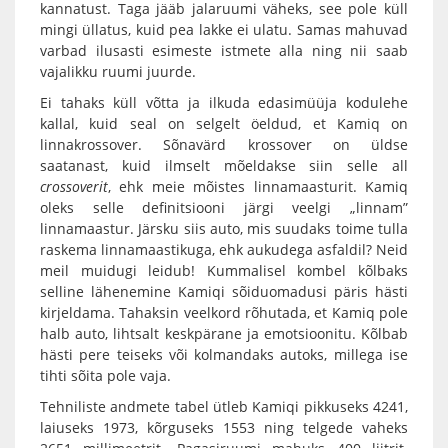
kannatust. Taga jääb jalaruumi väheks, see pole küll
mingi üllatus, kuid pea lakke ei ulatu. Samas mahuvad
varbad ilusasti esimeste istmete alla ning nii saab
vajalikku ruumi juurde.
Ei tahaks küll võtta ja ilkuda edasimüüja kodulehe
kallal, kuid seal on selgelt öeldud, et Kamiq on
linnakrossover. Sõnavärd krossover on üldse
saatanast, kuid ilmselt mõeldakse siin selle all
crossoverit
, ehk meie mõistes linnamaasturit. Kamiq
oleks selle definitsiooni järgi veelgi „linnam”
linnamaastur. Järsku siis auto, mis suudaks toime tulla
raskema linnamaastikuga, ehk aukudega asfaldil? Neid
meil muidugi leidub! Kummalisel kombel kõlbaks
selline lähenemine Kamiqi sõiduomadusi päris hästi
kirjeldama. Tahaksin veelkord rõhutada, et Kamiq pole
halb auto, lihtsalt keskpärane ja emotsioonitu. Kõlbab
hästi pere teiseks või kolmandaks autoks, millega ise
tihti sõita pole vaja.
Tehniliste andmete tabel ütleb Kamiqi pikkuseks 4241,
laiuseks 1973, kõrguseks 1553 ning telgede vaheks