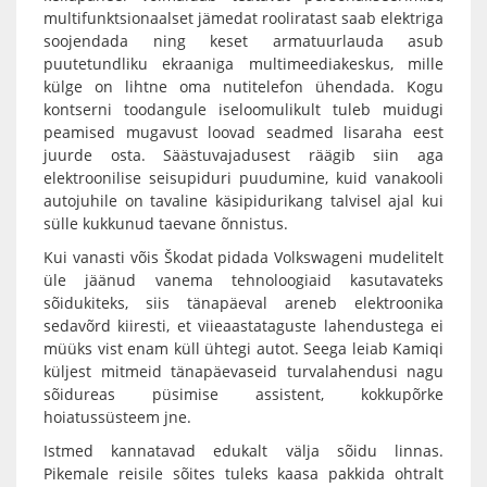
multifunktsionaalset jämedat rooliratast saab elektriga
soojendada ning keset armatuurlauda asub
puutetundliku ekraaniga multimeediakeskus, mille
külge on lihtne oma nutitelefon ühendada. Kogu
kontserni toodangule iseloomulikult tuleb muidugi
peamised mugavust loovad seadmed lisaraha eest
juurde osta. Säästuvajadusest räägib siin aga
elektroonilise seisupiduri puudumine, kuid vanakooli
autojuhile on tavaline käsipidurikang talvisel ajal kui
sülle kukkunud taevane õnnistus.
Kui vanasti võis Škodat pidada Volkswageni mudelitelt
üle jäänud vanema tehnoloogiaid kasutavateks
sõidukiteks, siis tänapäeval areneb elektroonika
sedavõrd kiiresti, et viieaastataguste lahendustega ei
müüks vist enam küll ühtegi autot. Seega leiab Kamiqi
küljest mitmeid tänapäevaseid turvalahendusi nagu
sõidureas püsimise assistent, kokkupõrke
hoiatussüsteem jne.
Istmed kannatavad edukalt välja sõidu linnas.
Pikemale reisile sõites tuleks kaasa pakkida ohtralt