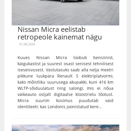
Nissan Micra eelistab
retropeole kainemat nägu
01.08.2026
Kuues Nissan Micra loobub bensiinist,
käigukastist ja suurest osast senisest tehnilisest
iseseisvusest. Vastutasuks saab alla nelja meetri
pikkune luukpära Renault 5 elektriplatvormi,
kaks mõistliku suurusega akupakki, kuni 416 km
WLTP-sõiduulatust ning salongi, mis ei nõua
väikeauto ostjalt digitaalse kloostrielu tõotust.
Micra suurim küsimus puudutab vaid
identiteeti: kas Londonis joonistatud kere...