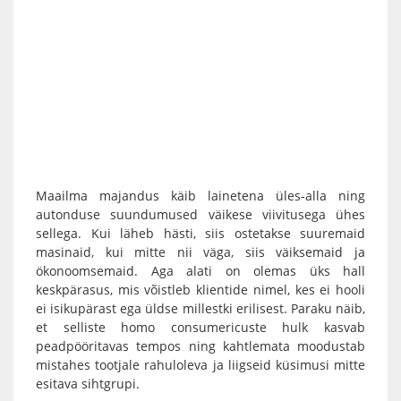
Maailma majandus käib lainetena üles-alla ning
autonduse suundumused väikese viivitusega ühes
sellega. Kui läheb hästi, siis ostetakse suuremaid
masinaid, kui mitte nii väga, siis väiksemaid ja
ökonoomsemaid. Aga alati on olemas üks hall
keskpärasus, mis võistleb klientide nimel, kes ei hooli
ei isikupärast ega üldse millestki erilisest. Paraku näib,
et selliste homo consumericuste hulk kasvab
peadpööritavas tempos ning kahtlemata moodustab
mistahes tootjale rahuloleva ja liigseid küsimusi mitte
esitava sihtgrupi.