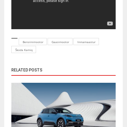
Bensiinimootor
Gaasimootor
linnamaastur
Škoda Kamiq
RELATED POSTS