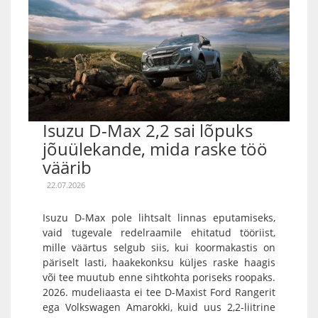
Isuzu D-Max 2,2 sai lõpuks
jõuülekande, mida raske töö
väärib
22.07.2026
Isuzu D-Max pole lihtsalt linnas eputamiseks,
vaid tugevale redelraamile ehitatud tööriist,
mille väärtus selgub siis, kui koormakastis on
päriselt lasti, haakekonksu küljes raske haagis
või tee muutub enne sihtkohta poriseks roopaks.
2026. mudeliaasta ei tee D-Maxist Ford Rangerit
ega Volkswagen Amarokki, kuid uus 2,2-liitrine