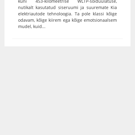
kuni 453-kilomeetrise WLTP-sõiduulatuse,
nutikalt kasutatud siseruumi ja suuremate Kia
elektriautode tehnoloogia. Ta pole klassi kõige
odavam, kõige kiirem ega kõige emotsionaalsem
mudel, kuid...