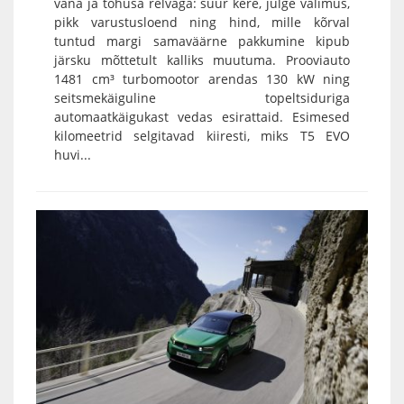
vana ja tõhusa relvaga: suur kere, julge välimus,
pikk varustusloend ning hind, mille kõrval
tuntud margi samaväärne pakkumine kipub
järsku mõttetult kalliks muutuma. Prooviauto
1481 cm³ turbomootor arendas 130 kW ning
seitsmekäiguline topeltsiduriga
automaatkäigukast vedas esirattaid. Esimesed
kilomeetrid selgitavad kiiresti, miks T5 EVO
huvi...