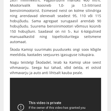
2651 millimeetrit. Pagasiruumi mahuks 400 liitrit.
Mootorivalik koosneb 1,0- ja 1,5-liitrisest
bensiinimootorist. Esimesed neist on kolme silindriga
ning arendavad olenevalt seadest 95, 110 või 115
hobujõudu. Sama agregaat surugaasil arendab 90
hobujõudu. Suurema bensiinimootori võimsus küünib
150 hobujõuni. Saadaval on nii 5-, kui 6-käigulised
manuaalkastid ning topeltsiduritega seitsmene
automaat.
Škoda Kamiqi suurimaks puuduseks ongi soov kõigile
meeldida, kaotades seejuures igasuguse isikupära.
Nagu teistelgi Škodadel, leiab ka Kamiqi ukse seest
vihmavarju. Seega kui tahad, võid öelda, et ostsid
vihmavarju ja auto anti lihtsalt kauba peale.