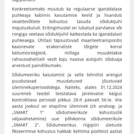
Konkreetsemaks muutub ka regulaarse iganädalase
puhkeaja kabiinis kasutamise keeld ja lisandub
veoettevõttele kohustus tasuda sõidukijuhi
majutuskulud. Eritingimustel on lubatud parvlaeva või
rongiga veetava sõidukijuhil katkestada ka iganädalast
puhkeaega. Ühtlasi täpsustuvad maanteetranspordis
kaasnevate erakorraliste tõrgete korral
käitumisreegleid, millega muudetakse
rahvusvaheliselt veolt koju naasva autojuhi sõiduaja
arvestust paindlikumaks.
Sõidumeeriku kasutamist ja selle tehnilist arengut
puudutavad muudatused jõustuvad
üleminekuperioodidega. Näiteks, alates 31.12.2024
suureneb teedel teostatava järelevalve käigus
kontrollitava perioodi pikkus 28-lt päevalt 56-le. Viie
aasta jooksul on etapiline üleminek (sh analoog- ja
„SMART 1“ sõidumeerikute kohustuslik
väljavahetamine) uue põlvkonna sõidumeerikule
„SMART 2“. Sõidumeerikus riigipiiri ületuste
fikseerimise kohustus hakkab kehtima poolteist aastat