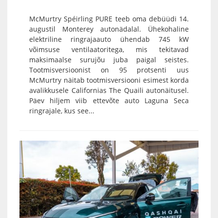
McMurtry Spéirling PURE teeb oma debüüdi 14.
augustil Monterey autonädalal. Ühekohaline
elektriline ringrajaauto ühendab 745 kW
võimsuse ventilaatoritega, mis tekitavad
maksimaalse surujõu juba paigal seistes.
Tootmisversioonist on 95 protsenti uus
McMurtry näitab tootmisversiooni esimest korda
avalikkusele Californias The Quaili autonäitusel.
Päev hiljem viib ettevõte auto Laguna Seca
ringrajale, kus see...