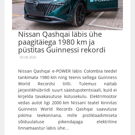
Nissan Qashqai läbis ühe
paagitäiega 1980 km ja
püstitas Guinnessi rekordi
05.08.2026
Nissan Qashqai e-POWER läbis Colombia teedel
tankimata 1980 km ning teenis sellega Guinness
World Recordsi tiitli. Tulemus näitab
järjestikhübriidi suurt säästupotentsiaali, kuid ei
kirjelda tavakasutuse kütusekulu. Elektrimootor
vedas autot ligi 2000 km Nissani teatel kinnitas
Guinness World Records Qashqai saavutuse
pikima teekonnana, mille pistiklaadimiseta
sõiduulatuse pikendajaga elektriline
linnamaastur läbis ühe...