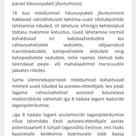
pärast liikuvuspaketi jõustumisest.
18 kuu möödumisel liikuvuspaketi jõustumisest
hakkavad välislähetustel kehtima uued sõidukijuhtide
lähetamise nõuded, sh lähetuse sihtriigis kehtestatud
töötasu maksmise kohustus. Uued lähetamise normid
kohalduvad nii kabotaažvedudele kui
rahvusvahelistele vedudele, väljaarvatud
transiitvedudele, kahepoolsetele vedudele ning
kahepoolsetele vedudele, mille raames toimub kaks
täiendavat peale- või mahalaadimist marsruudile
jäävates riikides.
Sama üleminekuperioodi möödumisel kohalduvad
mitmed uued nõuded ka autoveo-ettevõtjale, kes peab
tagama rahvusvahelisel autoveol kasutatava
mootorsõiduki vähemalt iga 8 nädala tagant koduriiki
tagasipöördumise.
„Iga 8 nädala tagant asutamisriiki tagasipöördumise
nõue tähendaks Eesti autoveo-ettevõtjale aastas
potentsiaalselt 6 tühjalt tagasisõitu Eestisse, mis lisaks
kaasnevale keskkonna koormusele toob kaasa