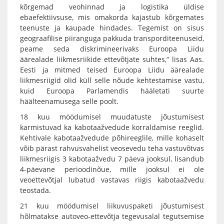
kõrgemad veohinnad ja logistika üldise
ebaefektiivsuse, mis omakorda kajastub kõrgemates
teenuste ja kaupade hindades. Tegemist on sisus
geograafilise piiranguga pakkuda transporditeenuseid,
peame seda diskrimineerivaks Euroopa Liidu
äärealade liikmesriikide ettevõtjate suhtes,“ lisas Aas.
Eesti ja mitmed teised Euroopa Liidu äärealade
liikmesriigid olid küll selle nõude kehtestamise vastu,
kuid Euroopa Parlamendis hääletati suurte
häälteenamusega selle poolt.
18 kuu möödumisel muudatuste jõustumisest
karmistuvad ka kabotaažvedude korraldamise reeglid.
Kehtivale kabotaažvedude põhireeglile, mille kohaselt
võib pärast rahvusvahelist veosevedu teha vastuvõtvas
liikmesriigis 3 kabotaažvedu 7 päeva jooksul, lisandub
4-päevane perioodinõue, mille jooksul ei ole
veoettevõtjal lubatud vastavas riigis kabotaažvedu
teostada.
21 kuu möödumisel liikuvuspaketi jõustumisest
hõlmatakse autoveo-ettevõtja tegevusalal tegutsemise