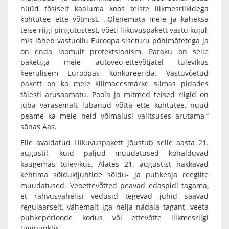
nüüd tõsiselt kaaluma koos teiste liikmesriikidega
kohtutee ette võtmist. „Olenemata meie ja kaheksa
teise riigi pingutustest, võeti liikuvuspakett vastu kujul,
mis läheb vastuollu Euroopa siseturu põhimõtetega ja
on enda loomult protektsionism. Paraku on selle
paketiga meie autoveo-ettevõtjatel tulevikus
keerulisem Euroopas konkureerida. Vastuvõetud
pakett on ka meie kliimaeesmärke silmas pidades
täiesti arusaamatu. Poola ja mitmed teised riigid on
juba varasemalt lubanud võtta ette kohtutee, nüüd
peame ka meie neid võimalusi valitsuses arutama,“
sõnas Aas.
Eile avaldatud Liikuvuspakett jõustub selle aasta 21.
augustil, kuid paljud muudatused kohalduvad
kaugemas tulevikus. Alates 21. augustist hakkavad
kehtima sõidukijuhtide sõidu- ja puhkeaja reeglite
muudatused. Veoettevõtted peavad edaspidi tagama,
et rahvusvahelisi vedusid tegevad juhid saavad
regulaarselt, vähemalt iga nelja nädala tagant, veeta
puhkeperioode kodus või ettevõtte liikmesriigi
tugipunktis.