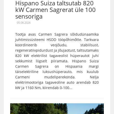
Hispano Suiza taltsutab 820
kW Carmen Sagrerat üle 100
sensoriga
05.08.2026
Tootja avas Carmen Sagrera sõidudünaamika
juhtimissüsteemi HSDD tööpõhimõtte. Tarkvara
koordineerib veojõudu, stabiilsust,
regeneratiivpidurdust ja jõujaotust, taltsutamaks
820 kW elektrilist tagaveolist hüperautot juhi
sekkumist liigselt piiramata. Hispano Suiza
Carmen Sagrera on Hispaania margi
täiselektriline luksushüperauto, mis kuulub
Carmeni mudeliperekonda. Nelja
elektrimootoriga tagaveoline auto arendab 820
kW ja 1160 Nm, kiirendab 0-100...