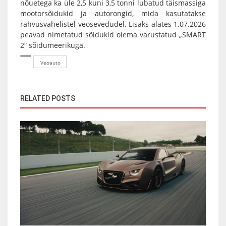
nõuetega ka üle 2,5 kuni 3,5 tonni lubatud täismassiga
mootorsõidukid ja autorongid, mida kasutatakse
rahvusvahelistel veosevedudel. Lisaks alates 1.07.2026
peavad nimetatud sõidukid olema varustatud „SMART
2“ sõidumeerikuga.
Veoauto
RELATED POSTS