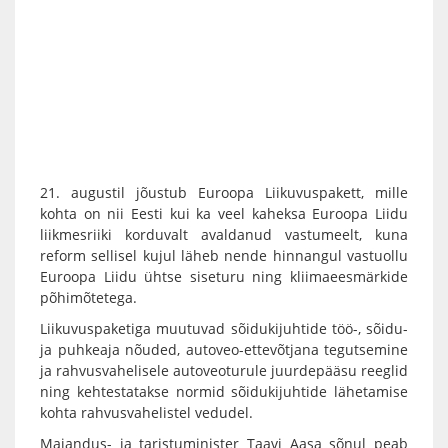
21. augustil jõustub Euroopa Liikuvuspakett, mille
kohta on nii Eesti kui ka veel kaheksa Euroopa Liidu
liikmesriiki korduvalt avaldanud vastumeelt, kuna
reform sellisel kujul läheb nende hinnangul vastuollu
Euroopa Liidu ühtse siseturu ning kliimaeesmärkide
põhimõtetega.
Liikuvuspaketiga muutuvad sõidukijuhtide töö-, sõidu-
ja puhkeaja nõuded, autoveo-ettevõtjana tegutsemine
ja rahvusvahelisele autoveoturule juurdepääsu reeglid
ning kehtestatakse normid sõidukijuhtide lähetamise
kohta rahvusvahelistel vedudel.
Majandus- ja taristuminister Taavi Aasa sõnul peab