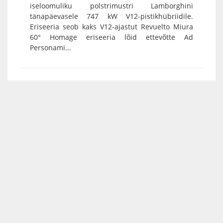
iseloomuliku polstrimustri Lamborghini
tänapäevasele 747 kW V12-pistikhübriidile.
Eriseeria seob kaks V12-ajastut Revuelto Miura
60° Homage eriseeria lõid ettevõtte Ad
Personami...